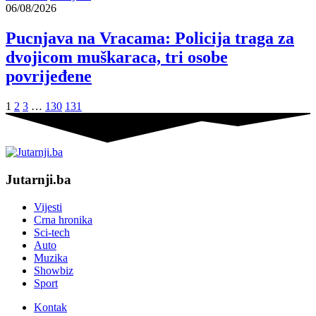
06/08/2026
Pucnjava na Vracama: Policija traga za
dvojicom muškaraca, tri osobe
povrijeđene
1
2
3
…
130
131
Jutarnji.ba
Vijesti
Crna hronika
Sci-tech
Auto
Muzika
Showbiz
Sport
Kontak