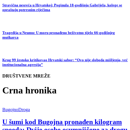
Stravična nesreća u Hrvatskoj: Poginula 18-godišnja Gabrijela, kolege se
opraštaju potresnim riječima
Tragedija u Neumu: U moru pronađeno beživotno tijelo 66-godišnjeg
muškarca
Krug 99 žestoko kritikovao Hrvatski sabor: “Ovo nije sloboda mišljenja, već
institucionalna agresija”
DRUŠTVENE MREŽE
Crna hronika
Bugojno
Droga
U šumi kod Bugojna pronađen kilogram
speeda: Dvije osobe osumnjičene za drogu