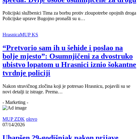
Policijski službenici Tima za borbu protiv zloupotrebe opojnih droga
Policijske uprave Bugojno pronašli su u…
Hrasnica
MUP KS
“Pretvorio sam ih u šehide i poslao na
bolje mjesto”: Osumnjičeni za dvostruko
ubistvo lopatom u Hrasnici iznio šokantne
tvrdnje policiji
Nakon stravičnog zločina koji je potresao Hrasnicu, pojavili su se
novi detalji iz istrage. Prema…
- Marketing -
MUP ZDK
olovo
07/14/2026
Uhapšen 29-godišnjak nakon prijave