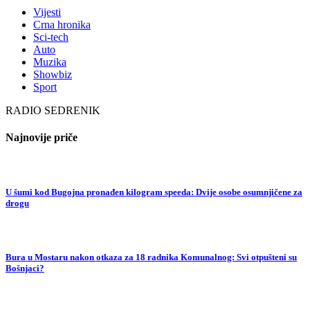
Vijesti
Crna hronika
Sci-tech
Auto
Muzika
Showbiz
Sport
RADIO SEDRENIK
Najnovije priče
U šumi kod Bugojna pronađen kilogram speeda: Dvije osobe osumnjičene za
drogu
Bura u Mostaru nakon otkaza za 18 radnika Komunalnog: Svi otpušteni su
Bošnjaci?