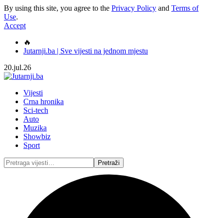
By using this site, you agree to the
Privacy Policy
and
Terms of
Use
.
Accept
🔥
Jutarnji.ba | Sve vijesti na jednom mjestu
20.jul.26
Vijesti
Crna hronika
Sci-tech
Auto
Muzika
Showbiz
Sport