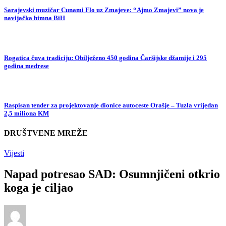
Sarajevski muzičar Cunami Flo uz Zmajeve: “Ajmo Zmajevi” nova je
navijačka himna BiH
Rogatica čuva tradiciju: Obilježeno 450 godina Čaršijske džamije i 295
godina medrese
Raspisan tender za projektovanje dionice autoceste Orašje – Tuzla vrijedan
2,5 miliona KM
DRUŠTVENE MREŽE
Vijesti
Napad potresao SAD: Osumnjičeni otkrio
koga je ciljao