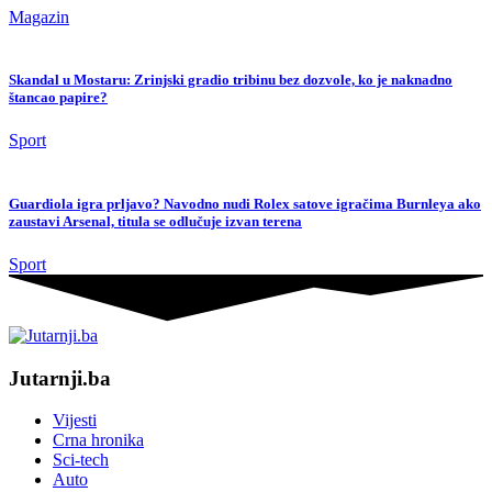
Magazin
Skandal u Mostaru: Zrinjski gradio tribinu bez dozvole, ko je naknadno
štancao papire?
Sport
Guardiola igra prljavo? Navodno nudi Rolex satove igračima Burnleya ako
zaustavi Arsenal, titula se odlučuje izvan terena
Sport
Jutarnji.ba
Vijesti
Crna hronika
Sci-tech
Auto