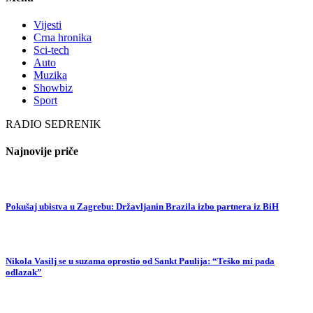
Vijesti
Crna hronika
Sci-tech
Auto
Muzika
Showbiz
Sport
RADIO SEDRENIK
Najnovije priče
Pokušaj ubistva u Zagrebu: Državljanin Brazila izbo partnera iz BiH
Nikola Vasilj se u suzama oprostio od Sankt Paulija: “Teško mi pada
odlazak”