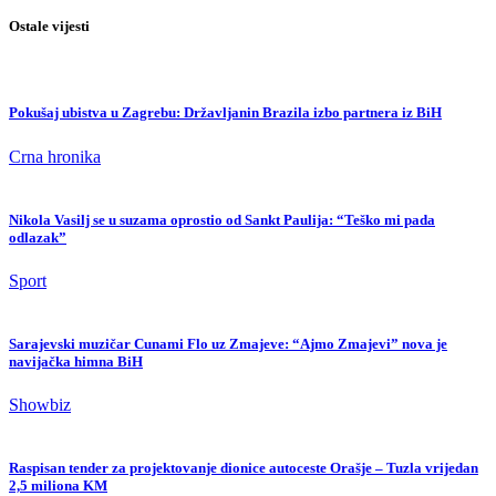
Ostale vijesti
Pokušaj ubistva u Zagrebu: Državljanin Brazila izbo partnera iz BiH
Crna hronika
Nikola Vasilj se u suzama oprostio od Sankt Paulija: “Teško mi pada
odlazak”
Sport
Sarajevski muzičar Cunami Flo uz Zmajeve: “Ajmo Zmajevi” nova je
navijačka himna BiH
Showbiz
Raspisan tender za projektovanje dionice autoceste Orašje – Tuzla vrijedan
2,5 miliona KM