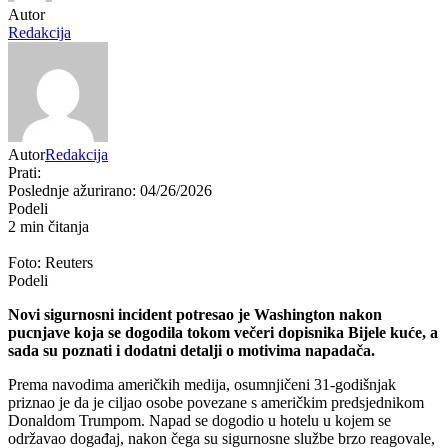
Autor
Redakcija
Autor
Redakcija
Prati:
Poslednje ažurirano: 04/26/2026
Podeli
2 min čitanja
Foto: Reuters
Podeli
Novi sigurnosni incident potresao je Washington nakon
pucnjave koja se dogodila tokom večeri dopisnika Bijele kuće, a
sada su poznati i dodatni detalji o motivima napadača.
Prema navodima američkih medija, osumnjičeni 31-godišnjak
priznao je da je ciljao osobe povezane s američkim predsjednikom
Donaldom Trumpom. Napad se dogodio u hotelu u kojem se
održavao događaj, nakon čega su sigurnosne službe brzo reagovale,