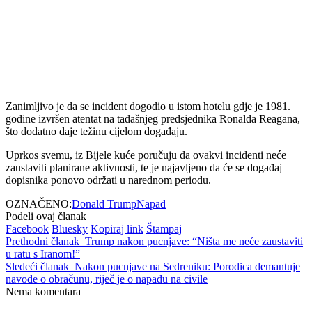
Zanimljivo je da se incident dogodio u istom hotelu gdje je 1981.
godine izvršen atentat na tadašnjeg predsjednika Ronalda Reagana,
što dodatno daje težinu cijelom događaju.
Uprkos svemu, iz Bijele kuće poručuju da ovakvi incidenti neće
zaustaviti planirane aktivnosti, te je najavljeno da će se događaj
dopisnika ponovo održati u narednom periodu.
OZNAČENO:
Donald Trump
Napad
Podeli ovaj članak
Facebook
Bluesky
Kopiraj link
Štampaj
Prethodni članak
Trump nakon pucnjave: “Ništa me neće zaustaviti
u ratu s Iranom!”
Sledeći članak
Nakon pucnjave na Sedreniku: Porodica demantuje
navode o obračunu, riječ je o napadu na civile
Nema komentara