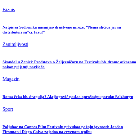
Biznis
Natpis sa Sedrenika nasmijao društvene mreže: “Nema sličica jer su
distributeri šu*ci, lažu!”
Zanimljivosti
Skandal u Zenici: Predstava o Željezničaru na Festivalu bh. drame otkazana
nakon prijetnji navijača
Magazin
Roma čeka bh. dragulja? Alajbegović poslao oproštajnu poruku Salzburgu
Sport
Poljubac na Cannes Film Festivalu privukao pažnju javnosti: Jordan
Firstman i Diego Calva zajedno na crvenom tepihu