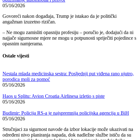
05/16/2026
Govoreći nakon događaja, Trump je istakao da je politički
angažman izuzetno rizičan.
– Ne mogu zamisliti opasniju profesiju – poručio je, dodajući da ni
najjače sigurnosne mjere ne mogu u potpunosti spriječiti pojedince s
opasnim namjerama.
Ostale vijesti
Nestala mlada medicinska sestra: Posljednji put viđena rano ujutro,
porodica moli za pomoć
05/16/2026
Haos u Splitu: Avion Croatia Airlinesa izletio s piste
05/16/2026
Budimir: Policija RS-a je najspremnija policijska agencija u BiH
05/16/2026
Stručnjaci za sigurnost navode da izbor lokacije može ukazivati na
određeni nivo planiranja napada, dok nadležne službe ističu da su