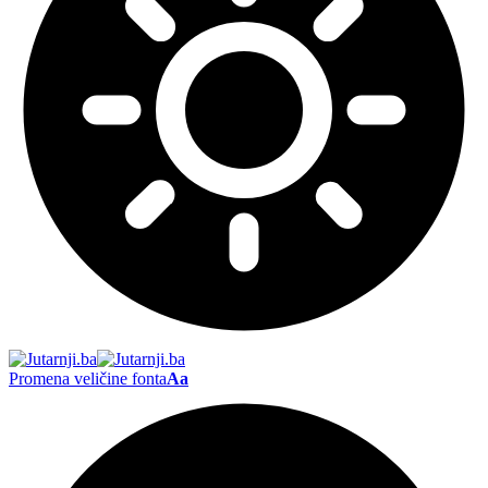
Promena veličine fonta
Aa