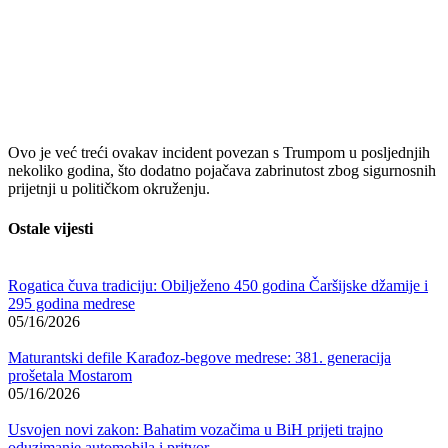
Ovo je već treći ovakav incident povezan s Trumpom u posljednjih
nekoliko godina, što dodatno pojačava zabrinutost zbog sigurnosnih
prijetnji u političkom okruženju.
Ostale vijesti
Rogatica čuva tradiciju: Obilježeno 450 godina Čaršijske džamije i
295 godina medrese
05/16/2026
Maturantski defile Karađoz-begove medrese: 381. generacija
prošetala Mostarom
05/16/2026
Usvojen novi zakon: Bahatim vozačima u BiH prijeti trajno
oduzimanje automobila i pritvor