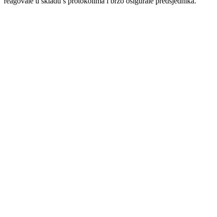
reagovale u skladu s protokolima i brzo osigurale predsjednika.