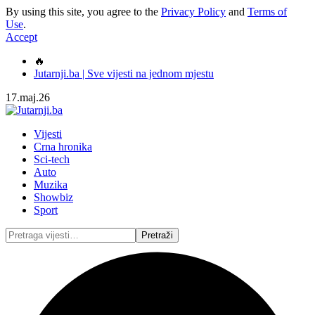
By using this site, you agree to the
Privacy Policy
and
Terms of
Use
.
Accept
🔥
Jutarnji.ba | Sve vijesti na jednom mjestu
17.maj.26
Vijesti
Crna hronika
Sci-tech
Auto
Muzika
Showbiz
Sport