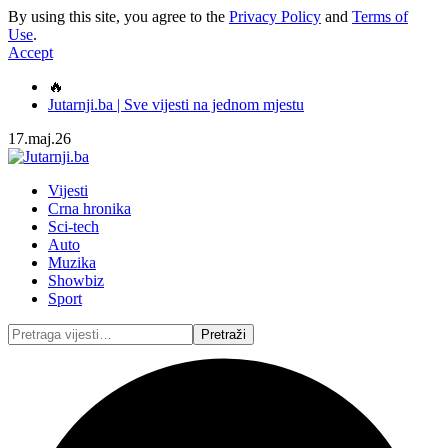
By using this site, you agree to the
Privacy Policy
and
Terms of
Use
.
Accept
🔥
Jutarnji.ba | Sve vijesti na jednom mjestu
17.maj.26
Vijesti
Crna hronika
Sci-tech
Auto
Muzika
Showbiz
Sport