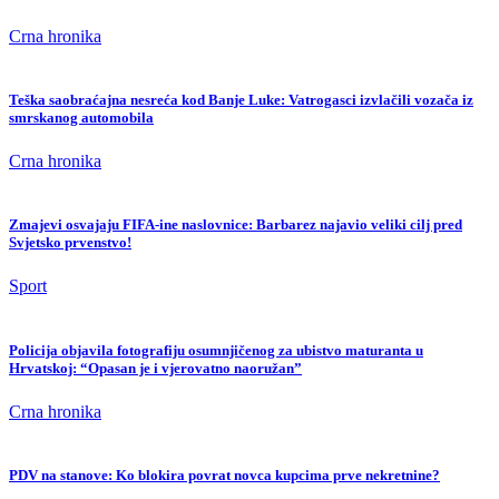
Crna hronika
Teška saobraćajna nesreća kod Banje Luke: Vatrogasci izvlačili vozača iz
smrskanog automobila
Crna hronika
Zmajevi osvajaju FIFA-ine naslovnice: Barbarez najavio veliki cilj pred
Svjetsko prvenstvo!
Sport
Policija objavila fotografiju osumnjičenog za ubistvo maturanta u
Hrvatskoj: “Opasan je i vjerovatno naoružan”
Crna hronika
PDV na stanove: Ko blokira povrat novca kupcima prve nekretnine?