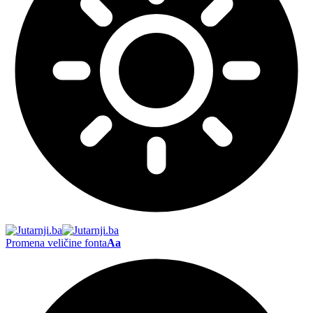
Promena veličine fonta
Aa