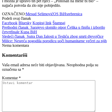
I možda je upravo tih pet riječi – „Ponosan na mene bi bio“ –
najjača potvrda da zlo nije pobijedilo.
OZNAČENO:
Mesud Selimović
OS BiH
srebrenica
Podeli ovaj članak
Facebook
Bluesky
Kopiraj link
Štampaj
Prethodni članak
Sarajevo slomilo otpor Čelika u finišu i izborilo
četvrtfinale Kupa BiH
Sledeći članak
Sutra Dan žalosti u Tesliću zbog smrti djevojčice
Milice: Nesreća pogodila porodicu uoči humanitarne večeri za njih
Nema komentara
Komentariši
Vaša email adresa neće biti objavljivana.
Neophodna polja su
označena sa
*
Komentar
*