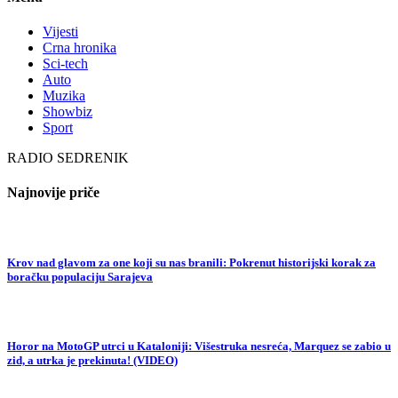
Vijesti
Crna hronika
Sci-tech
Auto
Muzika
Showbiz
Sport
RADIO SEDRENIK
Najnovije priče
Krov nad glavom za one koji su nas branili: Pokrenut historijski korak za
boračku populaciju Sarajeva
Horor na MotoGP utrci u Kataloniji: Višestruka nesreća, Marquez se zabio u
zid, a utrka je prekinuta! (VIDEO)