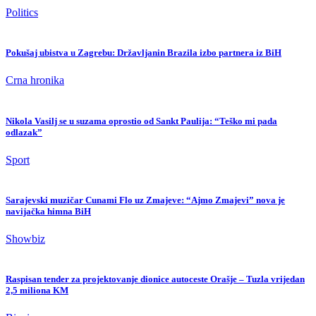
Politics
Pokušaj ubistva u Zagrebu: Državljanin Brazila izbo partnera iz BiH
Crna hronika
Nikola Vasilj se u suzama oprostio od Sankt Paulija: “Teško mi pada
odlazak”
Sport
Sarajevski muzičar Cunami Flo uz Zmajeve: “Ajmo Zmajevi” nova je
navijačka himna BiH
Showbiz
Raspisan tender za projektovanje dionice autoceste Orašje – Tuzla vrijedan
2,5 miliona KM