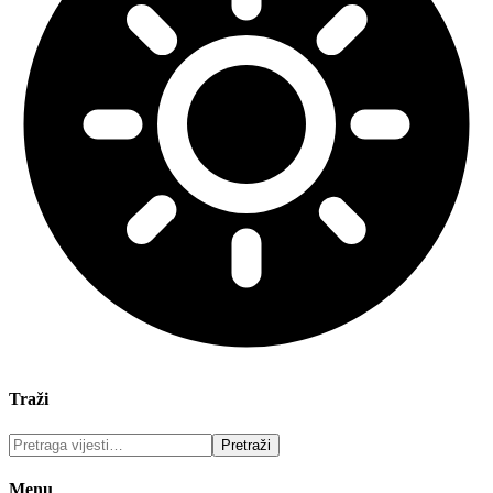
Traži
Menu