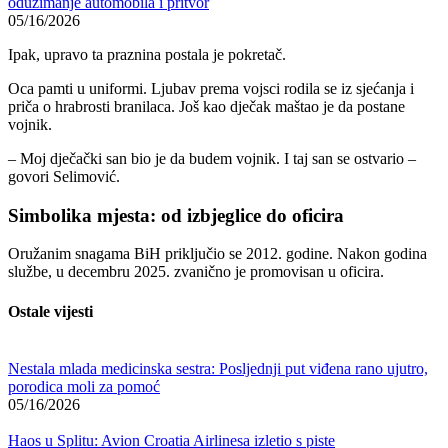
oduzimanje automobila i pritvor
05/16/2026
Ipak, upravo ta praznina postala je pokretač.
Oca pamti u uniformi. Ljubav prema vojsci rodila se iz sjećanja i
priča o hrabrosti branilaca. Još kao dječak maštao je da postane
vojnik.
– Moj dječački san bio je da budem vojnik. I taj san se ostvario –
govori Selimović.
Simbolika mjesta: od izbjeglice do oficira
Oružanim snagama BiH priključio se 2012. godine. Nakon godina
službe, u decembru 2025. zvanično je promovisan u oficira.
Ostale vijesti
Nestala mlada medicinska sestra: Posljednji put viđena rano ujutro,
porodica moli za pomoć
05/16/2026
Haos u Splitu: Avion Croatia Airlinesa izletio s piste