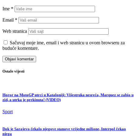
Ime
*
Email
*
Web stranica
Sačuvaj moje ime, email i web stranicu u ovom browseru za
buduće komentare.
Ostale vijesti
Horor na MotoGP utrci u Kataloniji: Višestruka nesreća, Marquez se zabio u
zid, a utrka je prekinuta! (VIDEO)
Sport
Dok je Sarajevo čekalo njegove stanove vrijedne milione, Interpol čekao
njega