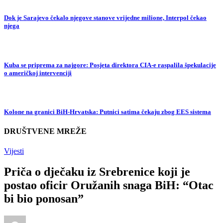
Dok je Sarajevo čekalo njegove stanove vrijedne milione, Interpol čekao
njega
Kuba se priprema za najgore: Posjeta direktora CIA-e raspalila špekulacije
o američkoj intervenciji
Kolone na granici BiH-Hrvatska: Putnici satima čekaju zbog EES sistema
DRUŠTVENE MREŽE
Vijesti
Priča o dječaku iz Srebrenice koji je
postao oficir Oružanih snaga BiH: “Otac
bi bio ponosan”