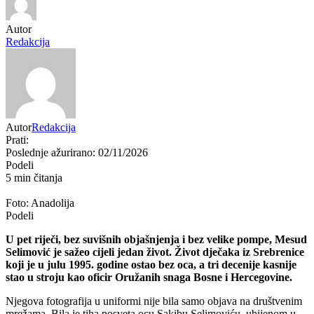
Autor
Redakcija
Autor
Redakcija
Prati:
Poslednje ažurirano: 02/11/2026
Podeli
5 min čitanja
Foto: Anadolija
Podeli
U pet riječi, bez suvišnih objašnjenja i bez velike pompe, Mesud
Selimović je sažeo cijeli jedan život. Život dječaka iz Srebrenice
koji je u julu 1995. godine ostao bez oca, a tri decenije kasnije
stao u stroju kao oficir Oružanih snaga Bosne i Hercegovine.
Njegova fotografija u uniformi nije bila samo objava na društvenim
mrežama. Bila je tiha posveta ocu Sakibu Selimoviću, ubijenom u