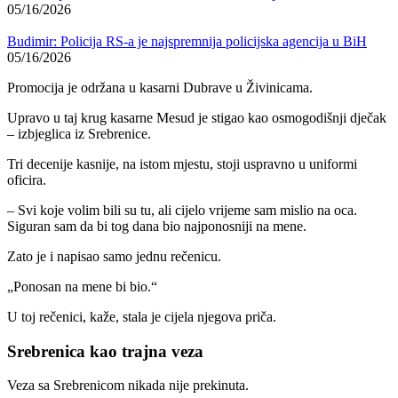
05/16/2026
Budimir: Policija RS-a je najspremnija policijska agencija u BiH
05/16/2026
Promocija je održana u kasarni Dubrave u Živinicama.
Upravo u taj krug kasarne Mesud je stigao kao osmogodišnji dječak
– izbjeglica iz Srebrenice.
Tri decenije kasnije, na istom mjestu, stoji uspravno u uniformi
oficira.
– Svi koje volim bili su tu, ali cijelo vrijeme sam mislio na oca.
Siguran sam da bi tog dana bio najponosniji na mene.
Zato je i napisao samo jednu rečenicu.
„Ponosan na mene bi bio.“
U toj rečenici, kaže, stala je cijela njegova priča.
Srebrenica kao trajna veza
Veza sa Srebrenicom nikada nije prekinuta.