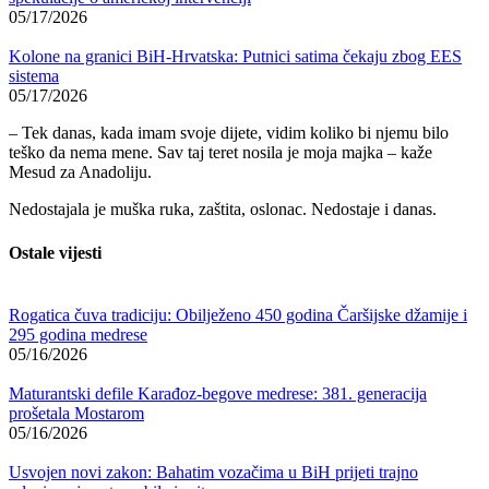
05/17/2026
Kolone na granici BiH-Hrvatska: Putnici satima čekaju zbog EES
sistema
05/17/2026
– Tek danas, kada imam svoje dijete, vidim koliko bi njemu bilo
teško da nema mene. Sav taj teret nosila je moja majka – kaže
Mesud za Anadoliju.
Nedostajala je muška ruka, zaštita, oslonac. Nedostaje i danas.
Ostale vijesti
Rogatica čuva tradiciju: Obilježeno 450 godina Čaršijske džamije i
295 godina medrese
05/16/2026
Maturantski defile Karađoz-begove medrese: 381. generacija
prošetala Mostarom
05/16/2026
Usvojen novi zakon: Bahatim vozačima u BiH prijeti trajno