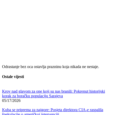
Odrastanje bez oca ostavlja prazninu koja nikada ne nestaje.
Ostale vijesti
Krov nad glavom za one koji su nas branili: Pokrenut historijski
korak za boračku populaciju Sarajeva
05/17/2026
Kuba se priprema za najgore: Posjeta direktora CIA-e raspalila
špekulacije o američkoj intervenciji