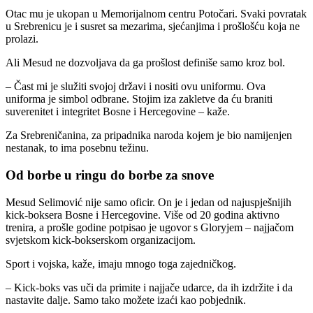
Otac mu je ukopan u Memorijalnom centru Potočari. Svaki povratak
u Srebrenicu je i susret sa mezarima, sjećanjima i prošlošću koja ne
prolazi.
Ali Mesud ne dozvoljava da ga prošlost definiše samo kroz bol.
– Čast mi je služiti svojoj državi i nositi ovu uniformu. Ova
uniforma je simbol odbrane. Stojim iza zakletve da ću braniti
suverenitet i integritet Bosne i Hercegovine – kaže.
Za Srebreničanina, za pripadnika naroda kojem je bio namijenjen
nestanak, to ima posebnu težinu.
Od borbe u ringu do borbe za snove
Mesud Selimović nije samo oficir. On je i jedan od najuspješnijih
kick-boksera Bosne i Hercegovine. Više od 20 godina aktivno
trenira, a prošle godine potpisao je ugovor s Gloryjem – najjačom
svjetskom kick-bokserskom organizacijom.
Sport i vojska, kaže, imaju mnogo toga zajedničkog.
– Kick-boks vas uči da primite i najjače udarce, da ih izdržite i da
nastavite dalje. Samo tako možete izaći kao pobjednik.