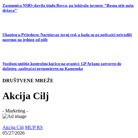
Zastupnica NSRS slavila titulu Borca, pa šokirala javnost: “Bosna nije naša
država”
Uhapšen u Prijedoru: Narušavao javni red, a kada su ga policajci privodili
nasrnuo na jednog od njih
Vozilom uništio kontrolnu kućicu na granici: GP Aržano zatvoren do
daljnjeg, saobraćaj preusmjeren na Kamensko
DRUŠTVENE MREŽE
Akcija Cilj
- Marketing -
Akcija Cilj
MUP RS
05/27/2026