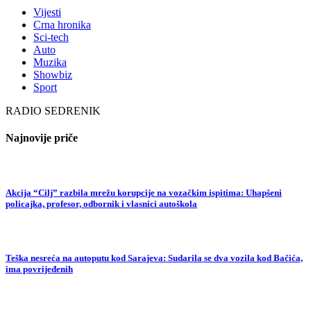
Vijesti
Crna hronika
Sci-tech
Auto
Muzika
Showbiz
Sport
RADIO SEDRENIK
Najnovije priče
Akcija “Cilj” razbila mrežu korupcije na vozačkim ispitima: Uhapšeni
policajka, profesor, odbornik i vlasnici autoškola
Teška nesreća na autoputu kod Sarajeva: Sudarila se dva vozila kod Bačića,
ima povrijeđenih