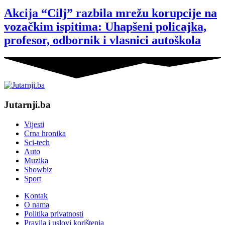
Akcija “Cilj” razbila mrežu korupcije na
vozačkim ispitima: Uhapšeni policajka,
profesor, odbornik i vlasnici autoškola
Jutarnji.ba
Vijesti
Crna hronika
Sci-tech
Auto
Muzika
Showbiz
Sport
Kontak
O nama
Politika privatnosti
Pravila i uslovi korištenja