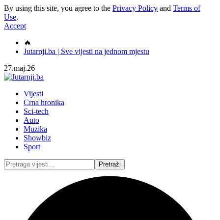
By using this site, you agree to the
Privacy Policy
and
Terms of
Use
.
Accept
🔥
Jutarnji.ba | Sve vijesti na jednom mjestu
27.maj.26
Vijesti
Crna hronika
Sci-tech
Auto
Muzika
Showbiz
Sport