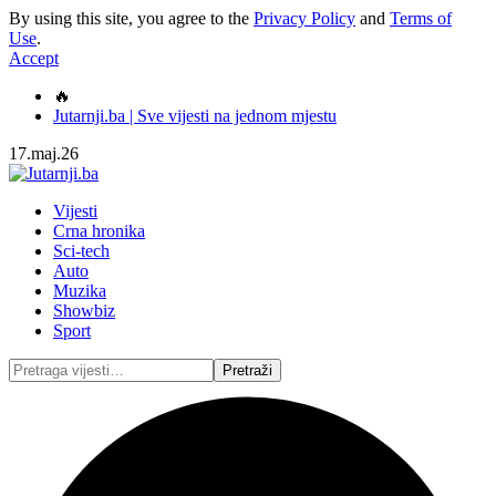
By using this site, you agree to the
Privacy Policy
and
Terms of
Use
.
Accept
🔥
Jutarnji.ba | Sve vijesti na jednom mjestu
17.maj.26
Vijesti
Crna hronika
Sci-tech
Auto
Muzika
Showbiz
Sport