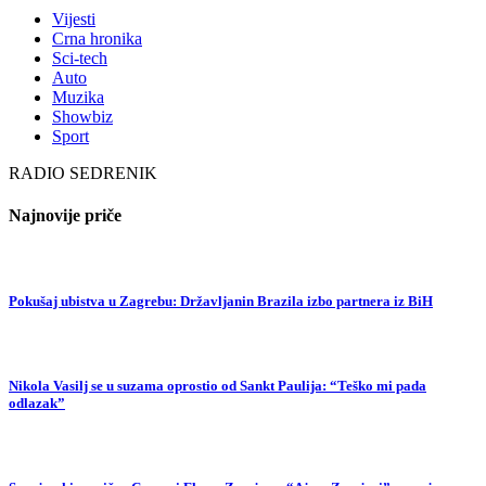
Vijesti
Crna hronika
Sci-tech
Auto
Muzika
Showbiz
Sport
RADIO SEDRENIK
Najnovije priče
Pokušaj ubistva u Zagrebu: Državljanin Brazila izbo partnera iz BiH
Nikola Vasilj se u suzama oprostio od Sankt Paulija: “Teško mi pada
odlazak”