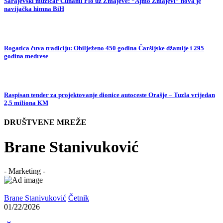
Sarajevski muzičar Cunami Flo uz Zmajeve: “Ajmo Zmajevi” nova je
navijačka himna BiH
Rogatica čuva tradiciju: Obilježeno 450 godina Čaršijske džamije i 295
godina medrese
Raspisan tender za projektovanje dionice autoceste Orašje – Tuzla vrijedan
2,5 miliona KM
DRUŠTVENE MREŽE
Brane Stanivuković
- Marketing -
Brane Stanivuković
Četnik
01/22/2026