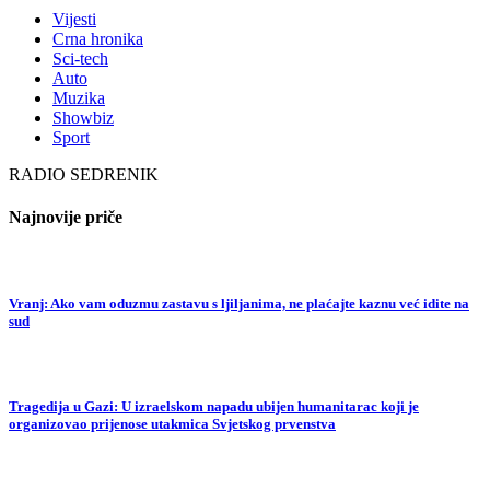
Vijesti
Crna hronika
Sci-tech
Auto
Muzika
Showbiz
Sport
RADIO SEDRENIK
Najnovije priče
Vranj: Ako vam oduzmu zastavu s ljiljanima, ne plaćajte kaznu već idite na
sud
Tragedija u Gazi: U izraelskom napadu ubijen humanitarac koji je
organizovao prijenose utakmica Svjetskog prvenstva