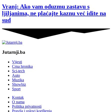
Vranj: Ako vam oduzmu zastavu s
ljiljanima, ne plaćajte kaznu već idite na
sud
Jutarnji.ba
Vijesti
Crna hronika
Sci-tech
Auto
Muzika
Showbiz
Sport
Kontak
O nama
Politika privatnosti
Pravila i uslovi korištenja