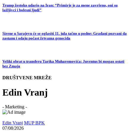
Trump žestoko udario na Iran: “Primirje je za mene završeno, oni su
lažljivci i bolesni ljudi”
Sirene u Sarajevu će se oglasiti 11. jula tačno u podne: Građani pozvani da
zastanu i odaju počast žrtvama genocida
Veliki obrat u transferu Tarika Muharemovića: Juventus bi mogao ostati
bez Zmaja
DRUŠTVENE MREŽE
Edin Vranj
- Marketing -
Edin Vranj
MUP BPK
07/08/2026