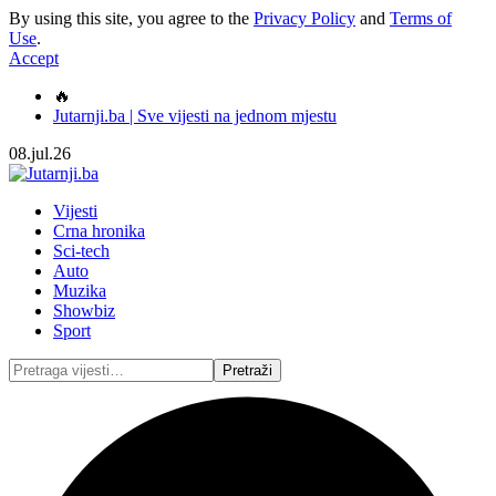
By using this site, you agree to the
Privacy Policy
and
Terms of
Use
.
Accept
🔥
Jutarnji.ba | Sve vijesti na jednom mjestu
08.jul.26
Vijesti
Crna hronika
Sci-tech
Auto
Muzika
Showbiz
Sport