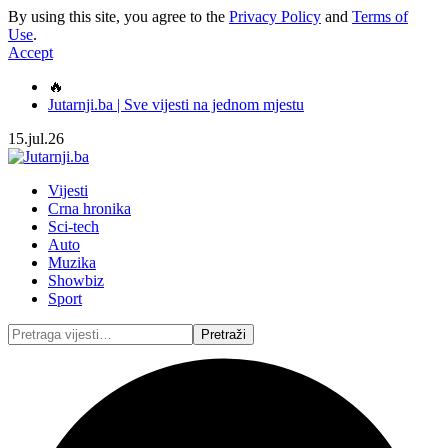
By using this site, you agree to the
Privacy Policy
and
Terms of
Use
.
Accept
🔥
Jutarnji.ba | Sve vijesti na jednom mjestu
15.jul.26
Vijesti
Crna hronika
Sci-tech
Auto
Muzika
Showbiz
Sport