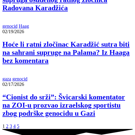
Radovana Karadžića
genocid
Haag
02/19/2026
Hoće li ratni zločinac Karadžić sutra biti
na sahrani supruge na Palama? Iz Haaga
bez komentara
gaza
genocid
02/17/2026
“Cionist do srži”: Švicarski komentator
na ZOI-u prozvao izraelskog sportistu
zbog podrške genocidu u Gazi
1
2
3
4
5