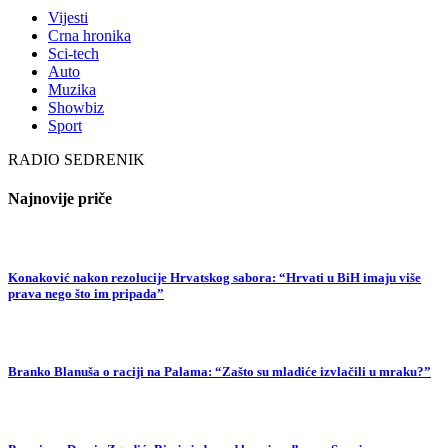
Vijesti
Crna hronika
Sci-tech
Auto
Muzika
Showbiz
Sport
RADIO SEDRENIK
Najnovije priče
Konaković nakon rezolucije Hrvatskog sabora: “Hrvati u BiH imaju više
prava nego što im pripada”
Branko Blanuša o raciji na Palama: “Zašto su mladiće izvlačili u mraku?”