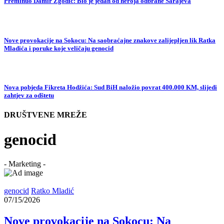
Preminuo Damir Zgodić: Bio je jedan od heroja odbrane Sarajeva
Nove provokacije na Sokocu: Na saobraćajne znakove zalijepljen lik Ratka
Mladića i poruke koje veličaju genocid
Nova pobjeda Fikreta Hodžića: Sud BiH naložio povrat 400.000 KM, slijedi
zahtjev za odštetu
DRUŠTVENE MREŽE
genocid
- Marketing -
genocid
Ratko Mladić
07/15/2026
Nove provokacije na Sokocu: Na