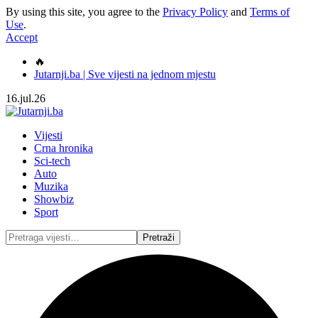
By using this site, you agree to the
Privacy Policy
and
Terms of
Use
.
Accept
🔥
Jutarnji.ba | Sve vijesti na jednom mjestu
16.jul.26
Vijesti
Crna hronika
Sci-tech
Auto
Muzika
Showbiz
Sport