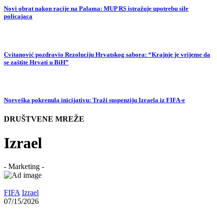
Novi obrat nakon racije na Palama: MUP RS istražuje upotrebu sile
policajaca
Cvitanović pozdravio Rezoluciju Hrvatskog sabora: “Krajnje je vrijeme da
se zaštite Hrvati u BiH”
Norveška pokrenula inicijativu: Traži suspenziju Izraela iz FIFA-e
DRUŠTVENE MREŽE
Izrael
- Marketing -
FIFA
Izrael
07/15/2026