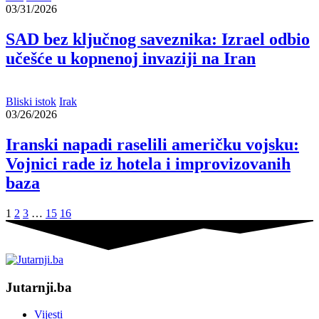
03/31/2026
SAD bez ključnog saveznika: Izrael odbio
učešće u kopnenoj invaziji na Iran
Bliski istok
Irak
03/26/2026
Iranski napadi raselili američku vojsku:
Vojnici rade iz hotela i improvizovanih
baza
1
2
3
…
15
16
Jutarnji.ba
Vijesti