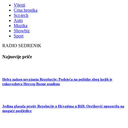
Vijesti
Crna hronika
Sci-tech
Auto
Muzika
Showbiz
Sport
RADIO SEDRENIK
Najnovije priče
Helez nakon usvajanja Rezolucije: Podsjeća na politike zbog kojih je
rukovodstvo Herceg-Bosne osuđeno
Jedina glasala protiv Rezolucije o Hrvatima u BiH: Orešković upozorila na
moguće posljedice