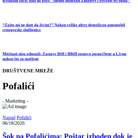
Kristijan Iličić stao uz BiH: “Idemo podržati Zmajeve i osvojiti tri boda!”
“Zašto mi ne date da živim?” Nakon velike afere demoliran automobil
crnogorske službenice
Mještani nisu odustali: Zastave BiH i RBiH ponovo postavljene u Livnu
nakon što su spaljene
DRUŠTVENE MREŽE
Pofalići
- Marketing -
Napad
Pofalići
06/18/2026
Šok na Pofalićima: Poštar izboden dok je