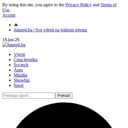
By using this site, you agree to the
Privacy Policy
and
Terms of
Use
.
Accept
🔥
Jutarnji.ba | Sve vijesti na jednom mjestu
18.jun.26
Vijesti
Crna hronika
Sci-tech
Auto
Muzika
Showbiz
Sport