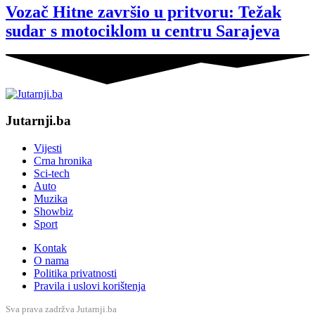
Vozač Hitne završio u pritvoru: Težak
sudar s motociklom u centru Sarajeva
Jutarnji.ba
Vijesti
Crna hronika
Sci-tech
Auto
Muzika
Showbiz
Sport
Kontak
O nama
Politika privatnosti
Pravila i uslovi korištenja
Sva prava zadržva Jutarnji.ba