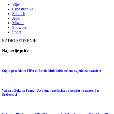
Vijesti
Crna hronika
Sci-tech
Auto
Muzika
Showbiz
Sport
RADIO SEDRENIK
Najnovije priče
Stigla potvrda iz FIFA-e: Bordo klub dobio zeleno svjetlo za transfere
Važna odluka iz Praga: Usvojena rezolucija o sjećanju na genocid u
Srebrenici