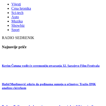
Vijesti
Crna hronika
Sci-tech
Auto
Muzika
Showbiz
Sport
RADIO SEDRENIK
Najnovije priče
Kerim Čutuna vodit će ceremoniju otvaranja 32. Sarajevo Film Festivala
Halid Muslimović otkrio da godinama sumnja u očinstvo: Tražio DNK
analizu s kćerkom