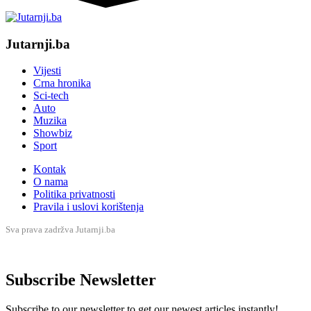
Jutarnji.ba
Vijesti
Crna hronika
Sci-tech
Auto
Muzika
Showbiz
Sport
Kontak
O nama
Politika privatnosti
Pravila i uslovi korištenja
Sva prava zadržva Jutarnji.ba
Subscribe Newsletter
Subscribe to our newsletter to get our newest articles instantly!