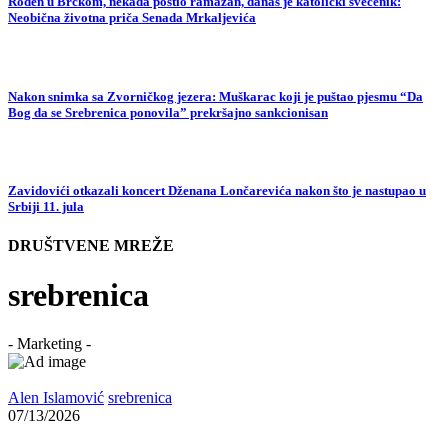
Rođen u Brčkom, nekada postio ramazan, danas je katolički svećenik:
Neobična životna priča Senada Mrkaljevića
Nakon snimka sa Zvorničkog jezera: Muškarac koji je puštao pjesmu “Da
Bog da se Srebrenica ponovila” prekršajno sankcionisan
Zavidovići otkazali koncert Dženana Lončarevića nakon što je nastupao u
Srbiji 11. jula
DRUŠTVENE MREŽE
srebrenica
- Marketing -
Alen Islamović
srebrenica
07/13/2026