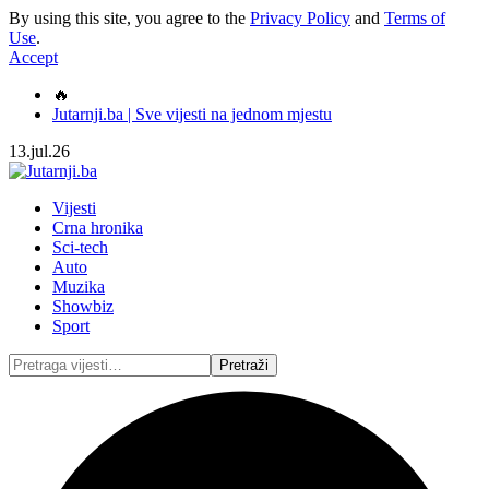
By using this site, you agree to the
Privacy Policy
and
Terms of
Use
.
Accept
🔥
Jutarnji.ba | Sve vijesti na jednom mjestu
13.jul.26
Vijesti
Crna hronika
Sci-tech
Auto
Muzika
Showbiz
Sport