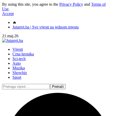
By using this site, you agree to the
Privacy Policy
and
Terms of
Use
.
Accept
🔥
Jutarnji.ba | Sve vijesti na jednom mjestu
21.maj.26
Vijesti
Crna hronika
Sci-tech
Auto
Muzika
Showbiz
Sport