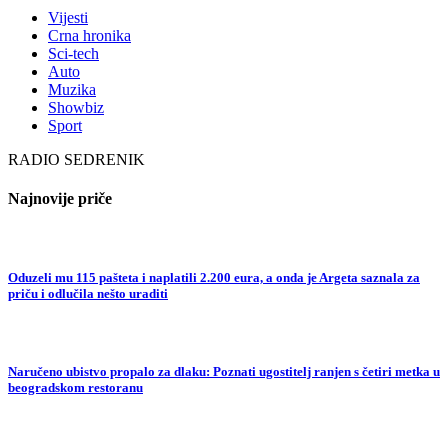
Vijesti
Crna hronika
Sci-tech
Auto
Muzika
Showbiz
Sport
RADIO SEDRENIK
Najnovije priče
Oduzeli mu 115 pašteta i naplatili 2.200 eura, a onda je Argeta saznala za
priču i odlučila nešto uraditi
Naručeno ubistvo propalo za dlaku: Poznati ugostitelj ranjen s četiri metka u
beogradskom restoranu