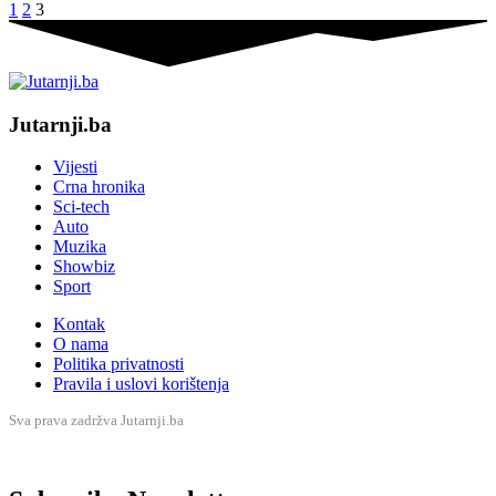
1
2
3
Jutarnji.ba
Vijesti
Crna hronika
Sci-tech
Auto
Muzika
Showbiz
Sport
Kontak
O nama
Politika privatnosti
Pravila i uslovi korištenja
Sva prava zadržva Jutarnji.ba