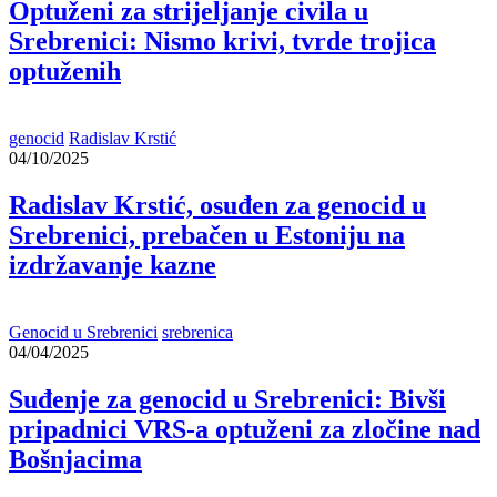
Optuženi za strijeljanje civila u
Srebrenici: Nismo krivi, tvrde trojica
optuženih
genocid
Radislav Krstić
04/10/2025
Radislav Krstić, osuđen za genocid u
Srebrenici, prebačen u Estoniju na
izdržavanje kazne
Genocid u Srebrenici
srebrenica
04/04/2025
Suđenje za genocid u Srebrenici: Bivši
pripadnici VRS-a optuženi za zločine nad
Bošnjacima