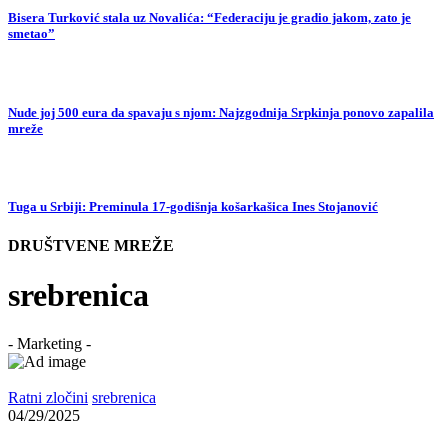
Bisera Turković stala uz Novalića: “Federaciju je gradio jakom, zato je
smetao”
Nude joj 500 eura da spavaju s njom: Najzgodnija Srpkinja ponovo zapalila
mreže
Tuga u Srbiji: Preminula 17-godišnja košarkašica Ines Stojanović
DRUŠTVENE MREŽE
srebrenica
- Marketing -
Ratni zločini
srebrenica
04/29/2025