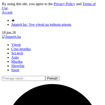
By using this site, you agree to the
Privacy Policy
and
Terms of
Use
.
Accept
🔥
Jutarnji.ba | Sve vijesti na jednom mjestu
18.jun.26
Vijesti
Crna hronika
Sci-tech
Auto
Muzika
Showbiz
Sport