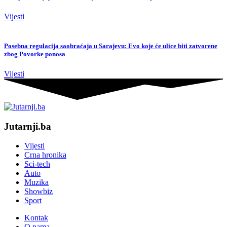
Vijesti
Posebna regulacija saobraćaja u Sarajevu: Evo koje će ulice biti zatvorene
zbog Povorke ponosa
Vijesti
Jutarnji.ba
Vijesti
Crna hronika
Sci-tech
Auto
Muzika
Showbiz
Sport
Kontak
O nama