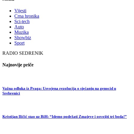
Vijesti
Crna hronika
Sci-tech
Auto
Muzika
Showbiz
Sport
RADIO SEDRENIK
Najnovije priče
Važna odluka iz Praga: Usvojena rezolucija o sjećanju na genocid u
Srebrenici
Kristijan Iličić stao uz BiH: “Idemo podržati Zmajeve i osvojiti tri boda!”