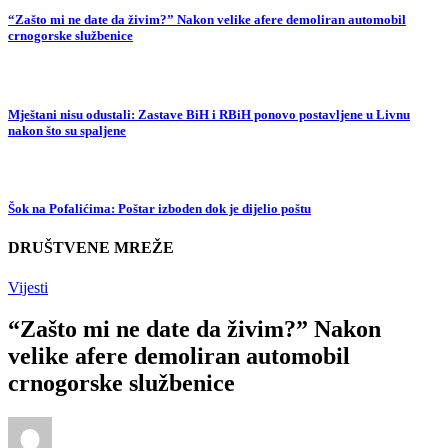
“Zašto mi ne date da živim?” Nakon velike afere demoliran automobil
crnogorske službenice
Mještani nisu odustali: Zastave BiH i RBiH ponovo postavljene u Livnu
nakon što su spaljene
Šok na Pofalićima: Poštar izboden dok je dijelio poštu
DRUŠTVENE MREŽE
Vijesti
“Zašto mi ne date da živim?” Nakon
velike afere demoliran automobil
crnogorske službenice