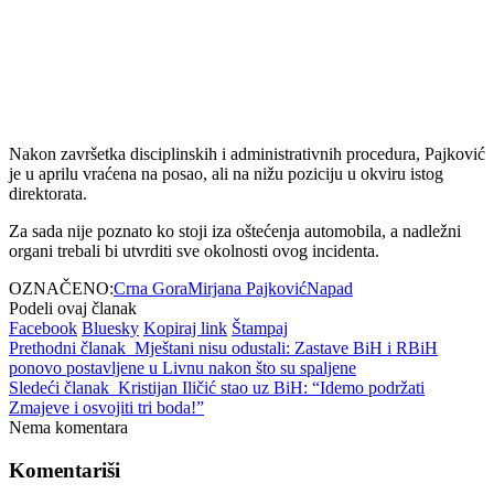
Nakon završetka disciplinskih i administrativnih procedura, Pajković
je u aprilu vraćena na posao, ali na nižu poziciju u okviru istog
direktorata.
Za sada nije poznato ko stoji iza oštećenja automobila, a nadležni
organi trebali bi utvrditi sve okolnosti ovog incidenta.
OZNAČENO:
Crna Gora
Mirjana Pajković
Napad
Podeli ovaj članak
Facebook
Bluesky
Kopiraj link
Štampaj
Prethodni članak
Mještani nisu odustali: Zastave BiH i RBiH
ponovo postavljene u Livnu nakon što su spaljene
Sledeći članak
Kristijan Iličić stao uz BiH: “Idemo podržati
Zmajeve i osvojiti tri boda!”
Nema komentara
Komentariši