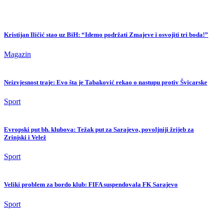
Kristijan Iličić stao uz BiH: “Idemo podržati Zmajeve i osvojiti tri boda!”
Magazin
Neizvjesnost traje: Evo šta je Tabaković rekao o nastupu protiv Švicarske
Sport
Evropski put bh. klubova: Težak put za Sarajevo, povoljniji žrijeb za
Zrinjski i Velež
Sport
Veliki problem za bordo klub: FIFA suspendovala FK Sarajevo
Sport