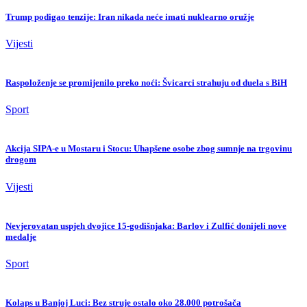
Trump podigao tenzije: Iran nikada neće imati nuklearno oružje
Vijesti
Raspoloženje se promijenilo preko noći: Švicarci strahuju od duela s BiH
Sport
Akcija SIPA-e u Mostaru i Stocu: Uhapšene osobe zbog sumnje na trgovinu
drogom
Vijesti
Nevjerovatan uspjeh dvojice 15-godišnjaka: Barlov i Zulfić donijeli nove
medalje
Sport
Kolaps u Banjoj Luci: Bez struje ostalo oko 28.000 potrošača