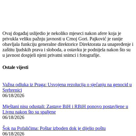
Ovaj događaj uslijedio je nekoliko mjeseci nakon afere koja je
privukla veliku pažnju javnosti u Crnoj Gori. Pajković je ranije
obavljala funkciju generalne direktorice Direktorata za unapređenje i
zaštitu ljudskih prava i sloboda, a ostavku je podnijela nakon što su
u javnost dospjeli njeni privatni snimci i fotografije.
Ostale vijesti
Važna odluka iz Praga: Usvojena rezolucija o sjećanju na genocid u
Srebrenici
06/18/2026
Mještani nisu odustali: Zastave BiH i RBiH ponovo postavljene u
Livnu nakon što su spaljene
06/18/2026
Šok na Pofalićima: Poštar izboden dok je dijelio poštu
06/18/2026