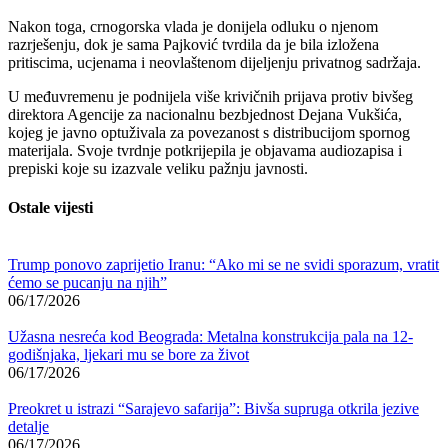
Nakon toga, crnogorska vlada je donijela odluku o njenom
razrješenju, dok je sama Pajković tvrdila da je bila izložena
pritiscima, ucjenama i neovlaštenom dijeljenju privatnog sadržaja.
U međuvremenu je podnijela više krivičnih prijava protiv bivšeg
direktora Agencije za nacionalnu bezbjednost Dejana Vukšića,
kojeg je javno optuživala za povezanost s distribucijom spornog
materijala. Svoje tvrdnje potkrijepila je objavama audiozapisa i
prepiski koje su izazvale veliku pažnju javnosti.
Ostale vijesti
Trump ponovo zaprijetio Iranu: “Ako mi se ne svidi sporazum, vratit
ćemo se pucanju na njih”
06/17/2026
Užasna nesreća kod Beograda: Metalna konstrukcija pala na 12-
godišnjaka, ljekari mu se bore za život
06/17/2026
Preokret u istrazi “Sarajevo safarija”: Bivša supruga otkrila jezive
detalje
06/17/2026