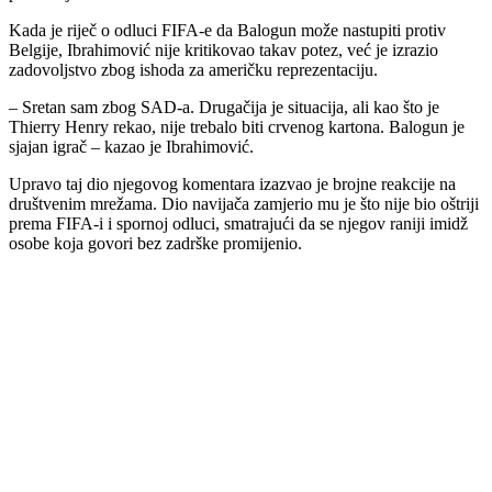
Kada je riječ o odluci FIFA-e da Balogun može nastupiti protiv
Belgije, Ibrahimović nije kritikovao takav potez, već je izrazio
zadovoljstvo zbog ishoda za američku reprezentaciju.
– Sretan sam zbog SAD-a. Drugačija je situacija, ali kao što je
Thierry Henry rekao, nije trebalo biti crvenog kartona. Balogun je
sjajan igrač – kazao je Ibrahimović.
Upravo taj dio njegovog komentara izazvao je brojne reakcije na
društvenim mrežama. Dio navijača zamjerio mu je što nije bio oštriji
prema FIFA-i i spornoj odluci, smatrajući da se njegov raniji imidž
osobe koja govori bez zadrške promijenio.