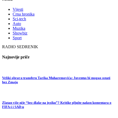
Vijesti
Crna hronika
Sci-tech
Auto
Muzika
Showbiz
Sport
RADIO SEDRENIK
Najnovije priče
Veliki obrat u transferu Tarika Muharemovića: Juventus bi mogao ostati
bez Zmaja
Zlatan više nije “bez dlake na jeziku”? Kritike pljušte nakon komentara o
FIFA-i i SAD-u