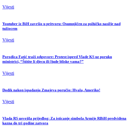
Vijesti
Youtuber iz BiH završio u pritvoru: Osumnjičen za psihičko nasilje nad
tužiocem
Vijesti
Porodica Fatić traži odgovore: Protest ispred Vlade KS uz poruku
ministrici, “Štitite li djecu ili ljude bliske vama?”
Vijesti
Dodik nakon ispadanja Zmajeva poručio: Hvala, Ameriko!
Vijesti
Vlada RS usvojila prijedlog: Za isticanje simbola Armije RBiH predviđena
kazna do tri godine zatvora