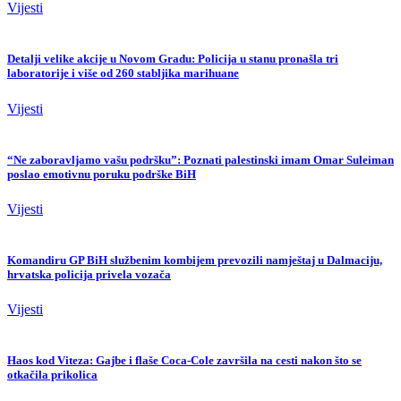
Vijesti
Detalji velike akcije u Novom Gradu: Policija u stanu pronašla tri
laboratorije i više od 260 stabljika marihuane
Vijesti
“Ne zaboravljamo vašu podršku”: Poznati palestinski imam Omar Suleiman
poslao emotivnu poruku podrške BiH
Vijesti
Komandiru GP BiH službenim kombijem prevozili namještaj u Dalmaciju,
hrvatska policija privela vozača
Vijesti
Haos kod Viteza: Gajbe i flaše Coca-Cole završila na cesti nakon što se
otkačila prikolica