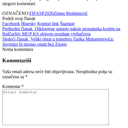
njegovi komentari.
OZNAČENO:
FIFA
SP2026
Zlatan Ibrahimović
Podeli ovaj članak
Facebook
Bluesky
Kopiraj link
Štampaj
Prethodni članak
Otklonjene sumnje nakon pronalaska kostiju na
Baščaršiji: MUP KS objavio rezultate vještačenja
Sledeći članak
Veliki obrat u transferu Tarika Muharemovića:
Juventus bi mogao ostati bez Zmaja
Nema komentara
Komentariši
Vaša email adresa neće biti objavljivana.
Neophodna polja su
označena sa
*
Komentar
*