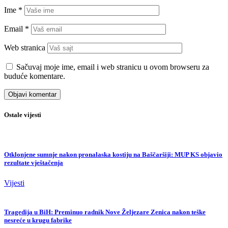
Ime
*
Email
*
Web stranica
Sačuvaj moje ime, email i web stranicu u ovom browseru za
buduće komentare.
Ostale vijesti
Otklonjene sumnje nakon pronalaska kostiju na Baščaršiji: MUP KS objavio
rezultate vještačenja
Vijesti
Tragedija u BiH: Preminuo radnik Nove Željezare Zenica nakon teške
nesreće u krugu fabrike