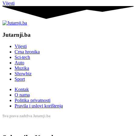
Vijesti
Jutarnji.ba
Vijesti
Crna hronika
Sci-tech
Auto
Muzika
Showbiz
Sport
Kontak
O nama
Politika privatnosti
Pravila i uslovi korištenja
Sva prava zadržva Jutarnji.ba