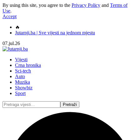
By using this site, you agree to the
Privacy Policy
and
Terms of
Use
.
Accept
🔥
Jutarnji.ba | Sve vijesti na jednom mjestu
07.jul.26
Vijesti
Crna hronika
Sci-tech
Auto
Muzika
Showbiz
Sport