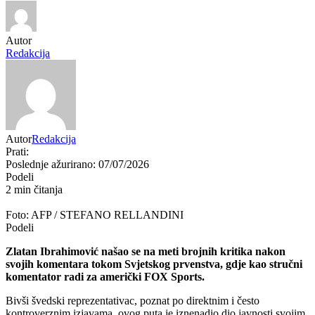
Autor
Redakcija
Autor
Redakcija
Prati:
Poslednje ažurirano: 07/07/2026
Podeli
2 min čitanja
Foto: AFP / STEFANO RELLANDINI
Podeli
Zlatan Ibrahimović našao se na meti brojnih kritika nakon
svojih komentara tokom Svjetskog prvenstva, gdje kao stručni
komentator radi za američki FOX Sports.
Bivši švedski reprezentativac, poznat po direktnim i često
kontroverznim izjavama, ovog puta je iznenadio dio javnosti svojim