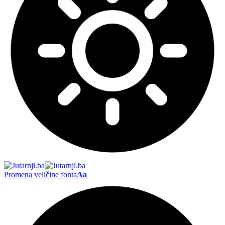
Promena veličine fonta
Aa