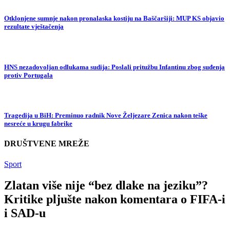
Otklonjene sumnje nakon pronalaska kostiju na Baščaršiji: MUP KS objavio
rezultate vještačenja
HNS nezadovoljan odlukama sudija: Poslali pritužbu Infantinu zbog suđenja
protiv Portugala
Tragedija u BiH: Preminuo radnik Nove Željezare Zenica nakon teške
nesreće u krugu fabrike
DRUŠTVENE MREŽE
Sport
Zlatan više nije “bez dlake na jeziku”?
Kritike pljušte nakon komentara o FIFA-i
i SAD-u