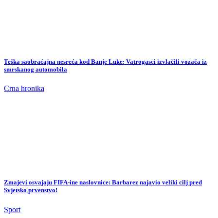
Teška saobraćajna nesreća kod Banje Luke: Vatrogasci izvlačili vozača iz
smrskanog automobila
Crna hronika
Zmajevi osvajaju FIFA-ine naslovnice: Barbarez najavio veliki cilj pred
Svjetsko prvenstvo!
Sport