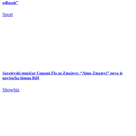
odlazak”
Sport
Sarajevski muzičar Cunami Flo uz Zmajeve: “Ajmo Zmajevi” nova je
navijačka himna BiH
Showbiz