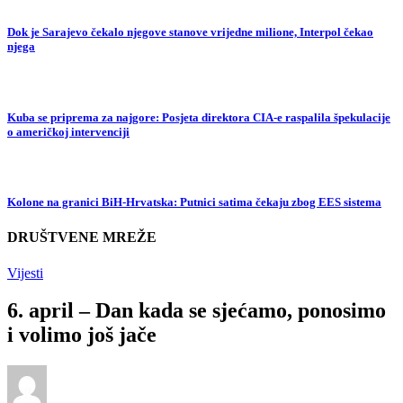
Dok je Sarajevo čekalo njegove stanove vrijedne milione, Interpol čekao
njega
Kuba se priprema za najgore: Posjeta direktora CIA-e raspalila špekulacije
o američkoj intervenciji
Kolone na granici BiH-Hrvatska: Putnici satima čekaju zbog EES sistema
DRUŠTVENE MREŽE
Vijesti
6. april – Dan kada se sjećamo, ponosimo
i volimo još jače