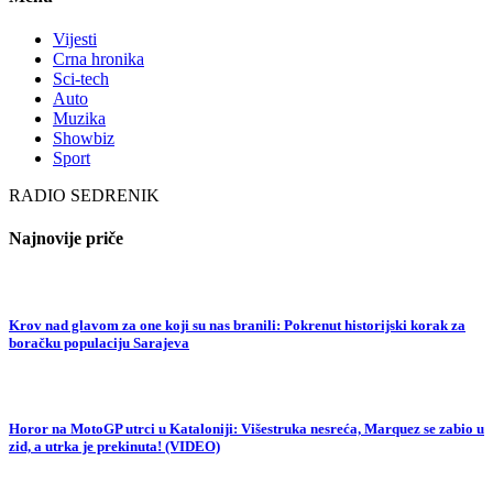
Vijesti
Crna hronika
Sci-tech
Auto
Muzika
Showbiz
Sport
RADIO SEDRENIK
Najnovije priče
Krov nad glavom za one koji su nas branili: Pokrenut historijski korak za
boračku populaciju Sarajeva
Horor na MotoGP utrci u Kataloniji: Višestruka nesreća, Marquez se zabio u
zid, a utrka je prekinuta! (VIDEO)