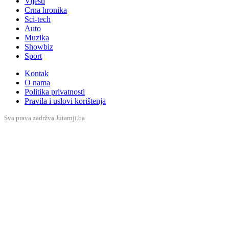
Vijesti
Crna hronika
Sci-tech
Auto
Muzika
Showbiz
Sport
Kontak
O nama
Politika privatnosti
Pravila i uslovi korištenja
Sva prava zadržva Jutarnji.ba