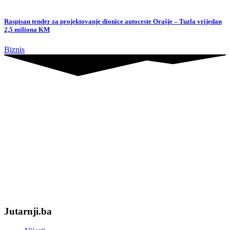
Raspisan tender za projektovanje dionice autoceste Orašje – Tuzla vrijedan
2,5 miliona KM
Biznis
Jutarnji.ba