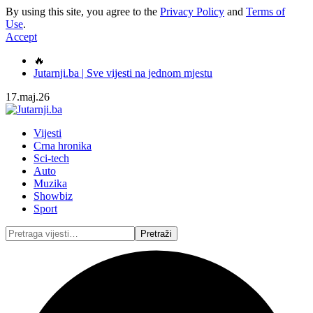
By using this site, you agree to the
Privacy Policy
and
Terms of
Use
.
Accept
🔥
Jutarnji.ba | Sve vijesti na jednom mjestu
17.maj.26
Vijesti
Crna hronika
Sci-tech
Auto
Muzika
Showbiz
Sport