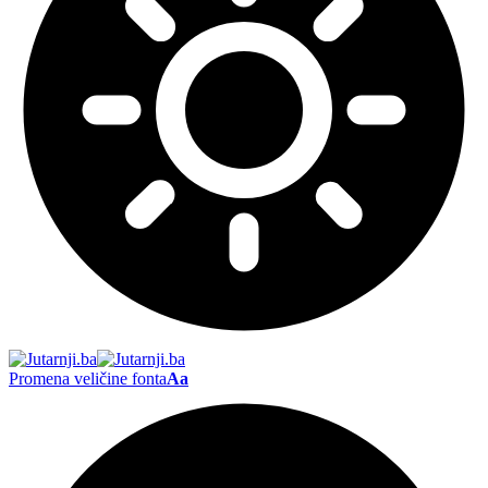
Promena veličine fonta
Aa