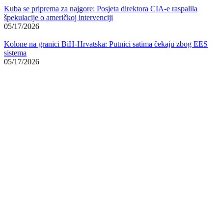
Kuba se priprema za najgore: Posjeta direktora CIA-e raspalila
špekulacije o američkoj intervenciji
05/17/2026
Kolone na granici BiH-Hrvatska: Putnici satima čekaju zbog EES
sistema
05/17/2026