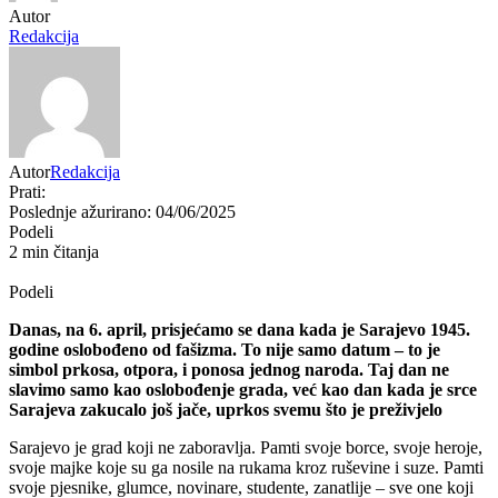
Autor
Redakcija
Autor
Redakcija
Prati:
Poslednje ažurirano: 04/06/2025
Podeli
2 min čitanja
Podeli
Danas, na 6. april, prisjećamo se dana kada je Sarajevo 1945.
godine oslobođeno od fašizma. To nije samo datum – to je
simbol prkosa, otpora, i ponosa jednog naroda. Taj dan ne
slavimo samo kao oslobođenje grada, već kao dan kada je srce
Sarajeva zakucalo još jače, uprkos svemu što je preživjelo
Sarajevo je grad koji ne zaboravlja. Pamti svoje borce, svoje heroje,
svoje majke koje su ga nosile na rukama kroz ruševine i suze. Pamti
svoje pjesnike, glumce, novinare, studente, zanatlije – sve one koji