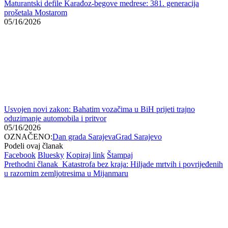
Maturantski defile Karađoz-begove medrese: 381. generacija
prošetala Mostarom
05/16/2026
Usvojen novi zakon: Bahatim vozačima u BiH prijeti trajno
oduzimanje automobila i pritvor
05/16/2026
OZNAČENO:
Dan grada Sarajeva
Grad Sarajevo
Podeli ovaj članak
Facebook
Bluesky
Kopiraj link
Štampaj
Prethodni članak
Katastrofa bez kraja: Hiljade mrtvih i povrijeđenih
u razornim zemljotresima u Mijanmaru