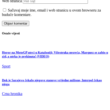
Web stranica
Sačuvaj moje ime, email i web stranicu u ovom browseru za
buduće komentare.
Ostale vijesti
Horor na MotoGP utrci u Kataloniji: Višestruka nesreća, Marquez se zabio u
zid, a utrka je prekinuta! (VIDEO)
Sport
Dok je Sarajevo čekalo njegove stanove vrijedne milione, Interpol čekao
njega
Crna hronika