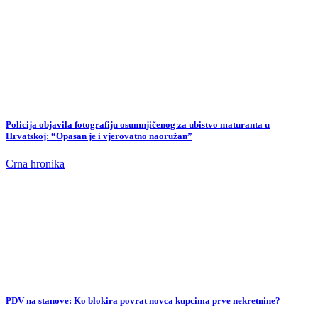
Policija objavila fotografiju osumnjičenog za ubistvo maturanta u
Hrvatskoj: “Opasan je i vjerovatno naoružan”
Crna hronika
PDV na stanove: Ko blokira povrat novca kupcima prve nekretnine?