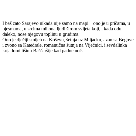
I baš zato Sarajevo nikada nije samo na mapi – ono je u pričama, u
pjesmama, u srcima miliona ljudi širom svijeta koji, i kada odu
daleko, nose njegovu toplinu u grudima.
Ono je dječiji smijeh na Koševu, šetnja uz Miljacku, azan sa Begove
i zvono sa Katedrale, romantična šutnja na Vijećnici, i sevdalinka
koja lomi tišinu Baščaršije kad padne noć.