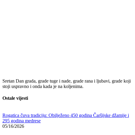
Sretan Dan grada, grade tuge i nade, grade rana i ljubavi, grade koji
stoji uspravno i onda kada je na koljenima.
Ostale vijesti
Rogatica čuva tradiciju: Obilježeno 450 godina Čaršijske džamije i
295 godina medrese
05/16/2026