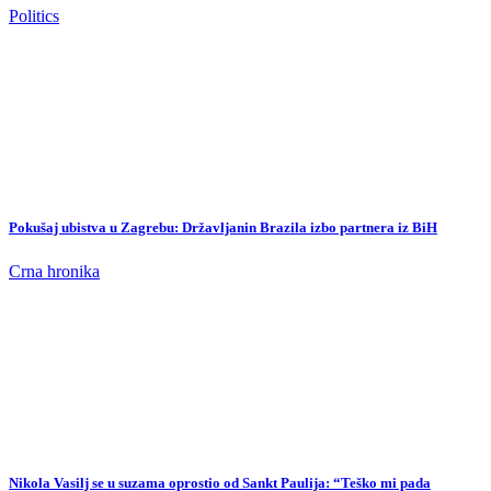
Politics
Pokušaj ubistva u Zagrebu: Državljanin Brazila izbo partnera iz BiH
Crna hronika
Nikola Vasilj se u suzama oprostio od Sankt Paulija: “Teško mi pada