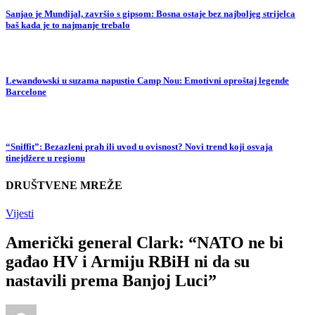
Sanjao je Mundijal, završio s gipsom: Bosna ostaje bez najboljeg strijelca
baš kada je to najmanje trebalo
Lewandowski u suzama napustio Camp Nou: Emotivni oproštaj legende
Barcelone
“Sniffit”: Bezazleni prah ili uvod u ovisnost? Novi trend koji osvaja
tinejdžere u regionu
DRUŠTVENE MREŽE
Vijesti
Američki general Clark: “NATO ne bi
gađao HV i Armiju RBiH ni da su
nastavili prema Banjoj Luci”