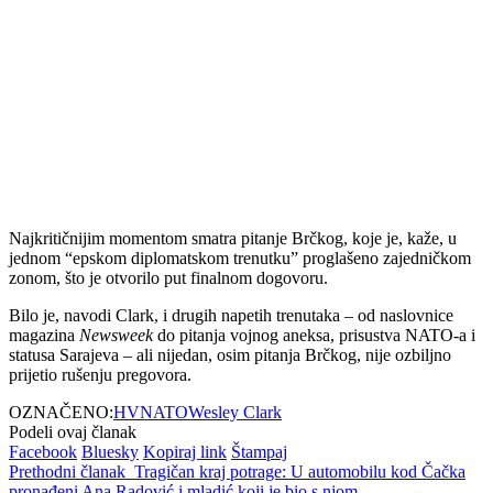
Najkritičnijim momentom smatra pitanje Brčkog, koje je, kaže, u
jednom “epskom diplomatskom trenutku” proglašeno zajedničkom
zonom, što je otvorilo put finalnom dogovoru.
Bilo je, navodi Clark, i drugih napetih trenutaka – od naslovnice
magazina
Newsweek
do pitanja vojnog aneksa, prisustva NATO-a i
statusa Sarajeva – ali nijedan, osim pitanja Brčkog, nije ozbiljno
prijetio rušenju pregovora.
OZNAČENO:
HV
NATO
Wesley Clark
Podeli ovaj članak
Facebook
Bluesky
Kopiraj link
Štampaj
Prethodni članak
Tragičan kraj potrage: U automobilu kod Čačka
pronađeni Ana Radović i mladić koji je bio s njom