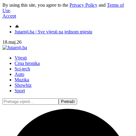
By using this site, you agree to the
Privacy Policy
and
Terms of
Use
.
Accept
🔥
Jutarnji.ba | Sve vijesti na jednom mjestu
18.maj.26
Vijesti
Crna hronika
Sci-tech
Auto
Muzika
Showbiz
Sport