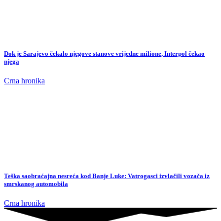
Crna hronika
Teška saobraćajna nesreća kod Banje Luke: Vatrogasci izvlačili vozača iz
smrskanog automobila
Crna hronika