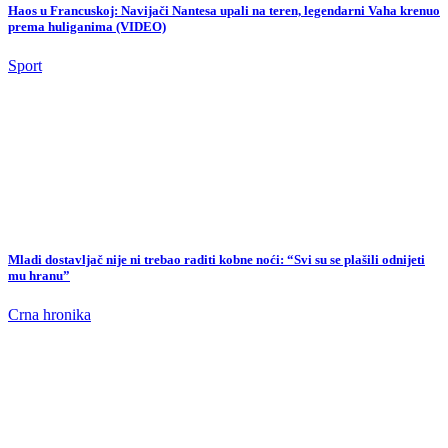
Mladi dostavljač nije ni trebao raditi kobne noći: “Svi su se plašili odnijeti
mu hranu”
Crna hronika
Spriječen veliki navijački sukob u Hrvatskoj: Policija pronašla sjekiru i UFC
rukavice, među huliganima bili i borci iz Poljske
Sport