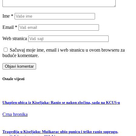
Sačuvaj moje ime, email i web stranicu u ovom browseru za
buduće komentare.
Ostale vijesti
Uhapšen ubica iz Kiseljaka: Ranio se nakon zločina, sada na KCUS-u
Crna hronika
Tragedija u Kiseljaku: Muškarac ubio punicu i teško ranio suprugu,
specijalci na terenu, grad blokiran
Crna hronika
Sanjao je Mundijal, završio s gipsom: Bosna ostaje bez najboljeg strijelca
baš kada je to najmanje trebalo