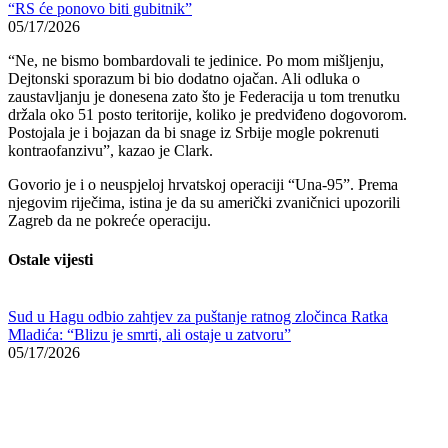
“RS će ponovo biti gubitnik”
05/17/2026
“Ne, ne bismo bombardovali te jedinice. Po mom mišljenju,
Dejtonski sporazum bi bio dodatno ojačan. Ali odluka o
zaustavljanju je donesena zato što je Federacija u tom trenutku
držala oko 51 posto teritorije, koliko je predviđeno dogovorom.
Postojala je i bojazan da bi snage iz Srbije mogle pokrenuti
kontraofanzivu”, kazao je Clark.
Govorio je i o neuspjeloj hrvatskoj operaciji “Una-95”. Prema
njegovim riječima, istina je da su američki zvaničnici upozorili
Zagreb da ne pokreće operaciju.
Ostale vijesti
Sud u Hagu odbio zahtjev za puštanje ratnog zločinca Ratka
Mladića: “Blizu je smrti, ali ostaje u zatvoru”
05/17/2026
Bakir Izetbegović u emisiji kod Avde Avdića: “Glasaj za SDA da
državi bude bolje, Aliji sam još 1988. rekao da će biti rata”
05/17/2026