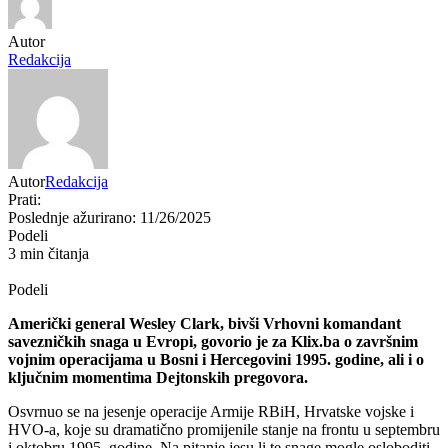
Autor
Redakcija
Autor
Redakcija
Prati:
Poslednje ažurirano: 11/26/2025
Podeli
3 min čitanja
Podeli
Američki general Wesley Clark, bivši Vrhovni komandant
savezničkih snaga u Evropi, govorio je za Klix.ba o završnim
vojnim operacijama u Bosni i Hercegovini 1995. godine, ali i o
ključnim momentima Dejtonskih pregovora.
Osvrnuo se na jesenje operacije Armije RBiH, Hrvatske vojske i
HVO-a, koje su dramatično promijenile stanje na frontu u septembru
i oktobru 1995. godine. Na pitanje jesu li te snage mogle osloboditi