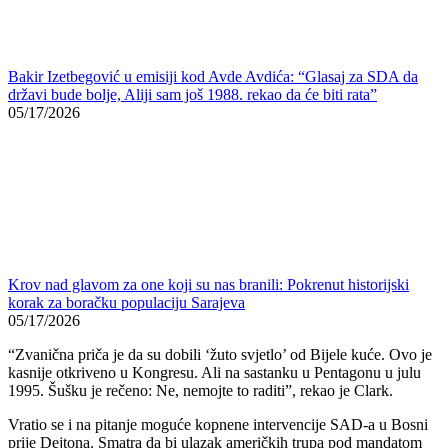
Krov nad glavom za one koji su nas branili: Pokrenut historijski
korak za boračku populaciju Sarajeva
05/17/2026
“Zvanična priča je da su dobili ‘žuto svjetlo’ od Bijele kuće. Ovo je
kasnije otkriveno u Kongresu. Ali na sastanku u Pentagonu u julu
1995. Šušku je rečeno: Ne, nemojte to raditi”, rekao je Clark.
Vratio se i na pitanje moguće kopnene intervencije SAD-a u Bosni
prije Dejtona. Smatra da bi ulazak američkih trupa pod mandatom
UN-a bio “besmislen”, jer je UN, kako kaže, imao sputan sistem
komandovanja.
“S druge strane, zračna kampanja jeste djelovala. Čak i ograničena
upotreba početkom septembra 1995. potaknula je Miloševića na
pregovore. Znam to, razgovarali smo o tome dva puta”, istakao je.
Clark je u Dejtonu bio drugi najstariji član američkog tima, zadužen