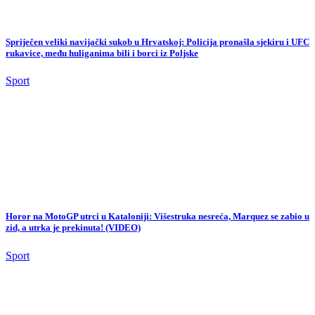
Horor na MotoGP utrci u Kataloniji: Višestruka nesreća, Marquez se zabio u
zid, a utrka je prekinuta! (VIDEO)
Sport
Dok je Sarajevo čekalo njegove stanove vrijedne milione, Interpol čekao
njega