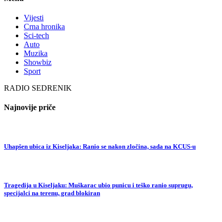
Vijesti
Crna hronika
Sci-tech
Auto
Muzika
Showbiz
Sport
RADIO SEDRENIK
Najnovije priče
Uhapšen ubica iz Kiseljaka: Ranio se nakon zločina, sada na KCUS-u
Tragedija u Kiseljaku: Muškarac ubio punicu i teško ranio suprugu,
specijalci na terenu, grad blokiran