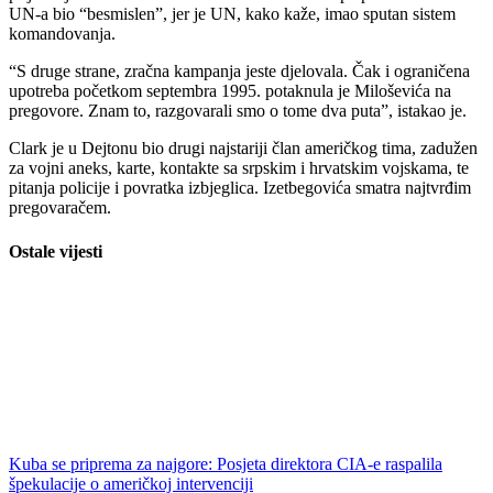
za vojni aneks, karte, kontakte sa srpskim i hrvatskim vojskama, te
pitanja policije i povratka izbjeglica. Izetbegovića smatra najtvrđim
pregovaračem.
Ostale vijesti
Kuba se priprema za najgore: Posjeta direktora CIA-e raspalila
špekulacije o američkoj intervenciji
05/17/2026