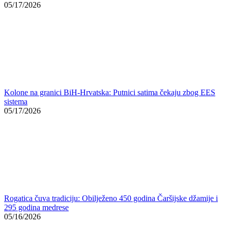
Kolone na granici BiH-Hrvatska: Putnici satima čekaju zbog EES
sistema
05/17/2026
Rogatica čuva tradiciju: Obilježeno 450 godina Čaršijske džamije i
295 godina medrese
05/16/2026
“Imao je najviše toga da izgubi. Govorio je da je nepravedno da
mora prepustiti dio zemlje pod kontrolu bosanskih Srba. Tuđman je
bio umjeren, a Milošević je želio sporazum jer je dostigao svoj
kulminacijski trenutak i prisilio bosanske Srbe da pristanu”, dodaje.