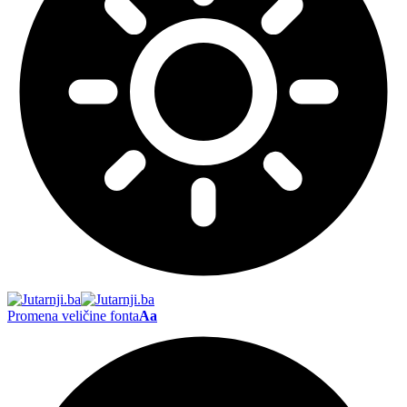
Promena veličine fonta
Aa