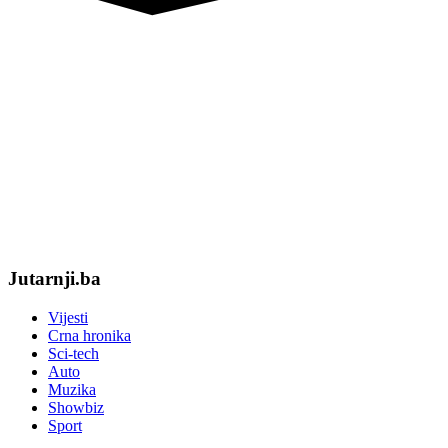
Jutarnji.ba
Vijesti
Crna hronika
Sci-tech
Auto
Muzika
Showbiz
Sport
Kontak
O nama
Politika privatnosti
Pravila i uslovi korištenja
Sva prava zadržva Jutarnji.ba