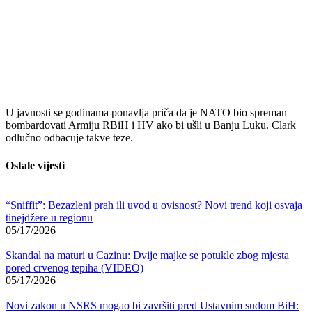
U javnosti se godinama ponavlja priča da je NATO bio spreman
bombardovati Armiju RBiH i HV ako bi ušli u Banju Luku. Clark
odlučno odbacuje takve teze.
Ostale vijesti
“Sniffit”: Bezazleni prah ili uvod u ovisnost? Novi trend koji osvaja
tinejdžere u regionu
05/17/2026
Skandal na maturi u Cazinu: Dvije majke se potukle zbog mjesta
pored crvenog tepiha (VIDEO)
05/17/2026
Novi zakon u NSRS mogao bi završiti pred Ustavnim sudom BiH: