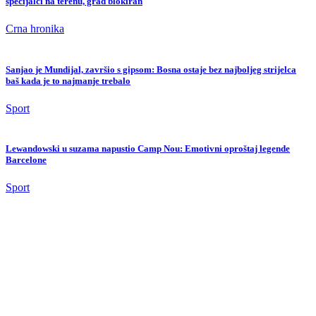
Sport
Lewandowski u suzama napustio Camp Nou: Emotivni oproštaj legende
Barcelone
Sport
Haos u Francuskoj: Navijači Nantesa upali na teren, legendarni Vaha krenuo
prema huliganima (VIDEO)
Sport