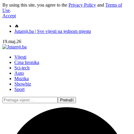
By using this site, you agree to the
Privacy Policy
and
Terms of
Use
.
Accept
🔥
Jutarnji.ba | Sve vijesti na jednom mjestu
19.maj.26
Vijesti
Crna hronika
Sci-tech
Auto
Muzika
Showbiz
Sport