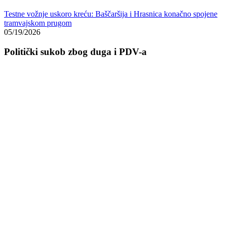
Testne vožnje uskoro kreću: Baščaršija i Hrasnica konačno spojene
tramvajskom prugom
05/19/2026
Politički sukob zbog duga i PDV-a