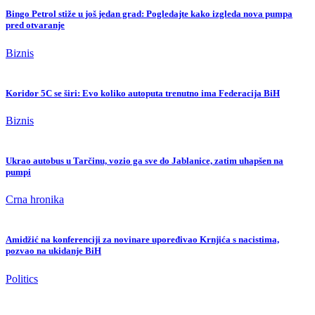
Bingo Petrol stiže u još jedan grad: Pogledajte kako izgleda nova pumpa
pred otvaranje
Biznis
Koridor 5C se širi: Evo koliko autoputa trenutno ima Federacija BiH
Biznis
Ukrao autobus u Tarčinu, vozio ga sve do Jablanice, zatim uhapšen na
pumpi
Crna hronika
Amidžić na konferenciji za novinare upoređivao Krnjića s nacistima,
pozvao na ukidanje BiH
Politics