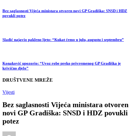
Bez saglasnosti Vijeća ministara otvoren novi GP Gradiška: SNSD i HDZ
povukli potez
Sladić najavio pakleno ljeto: “Kukat ćemo u julu, augustu i septembru”
Konaković upozorio: “Uvoz robe preko privremenog GP Gradiška je
krivično djelo”
DRUŠTVENE MREŽE
Vijesti
Bez saglasnosti Vijeća ministara otvoren
novi GP Gradiška: SNSD i HDZ povukli
potez