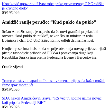
Konaković upozorio: “Uvoz robe preko privremenog GP Gradiška
je krivično djelo”
05/19/2026
Amidžić ranije poručio: “Kud puklo da puklo”
Srđan Amidžić
ranije je najavio da će novi granični prijelaz biti
otvoren “kud puklo da puklo”, nakon što su ministri iz reda
Bošnjaka i član UO UIO
Zijad Krnjić
odbili dati saglasnost.
Krnjić mjesecima insistira da se prije otvaranja novog prijelaza riješi
pitanje raspodjele prihoda od PDV-a i poravnanja duga koji
Republika Srpska
ima prema
Federacija Bosne i Hercegovine
.
Ostale vijesti
Trump zaustavio napad na Iran sat vremena prije, sada kaže: možda
ćemo ipak morati ići
05/19/2026
SDA nakon Amidžićevih izjava: “RS već tri godine uzima novac
koji pripada Federaciji BiH”
05/19/2026