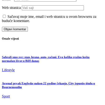
Web stranica
Sačuvaj moje ime, email i web stranicu u ovom browseru za
buduće komentare.
Ostale vijesti
Sabrali smo sve: stan, hrana, auto, računi. Evo koliko realno košta
normalan život u BiH danas
Lifestyle
Arsenal prvak Engleske nakon 22 godine čekanja, City ispustio titulu u
Bournemouthu
Sport