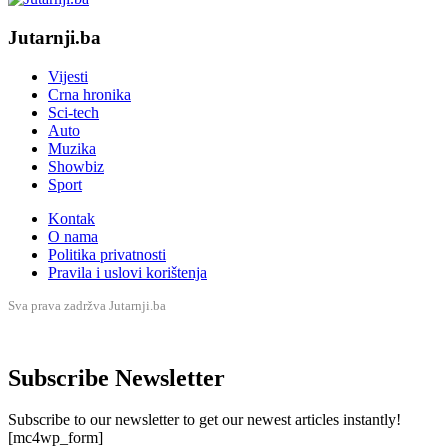
Jutarnji.ba
Vijesti
Crna hronika
Sci-tech
Auto
Muzika
Showbiz
Sport
Kontak
O nama
Politika privatnosti
Pravila i uslovi korištenja
Sva prava zadržva Jutarnji.ba
Subscribe Newsletter
Subscribe to our newsletter to get our newest articles instantly!
[mc4wp_form]