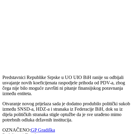
Predstavnici Republike Srpske u UO UIO BiH ranije su odbijali
usvajanje novih koeficijenata raspodjele prihoda od PDV-a, zbog
čega nije bilo moguće završiti ni pitanje finansijskog poravnanja
između entiteta.
Otvaranje novog prijelaza sada je dodatno produbilo politički sukob
između SNSD-a, HDZ-a i stranaka iz Federacije BiH, dok su iz
dijela političkih stranaka stigle optužbe da je sve urađeno mimo
potrebnih odluka državnih institucija.
OZNAČENO:
GP Gradiška