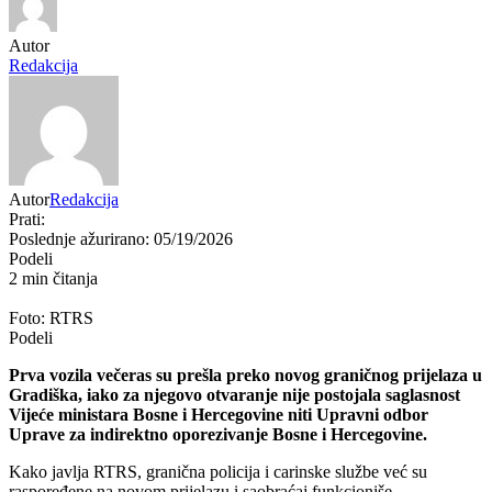
Autor
Redakcija
Autor
Redakcija
Prati:
Poslednje ažurirano: 05/19/2026
Podeli
2 min čitanja
Foto: RTRS
Podeli
Prva vozila večeras su prešla preko novog graničnog prijelaza u
Gradiška
, iako za njegovo otvaranje nije postojala saglasnost
Vijeće ministara Bosne i Hercegovine
niti
Upravni odbor
Uprave za indirektno oporezivanje Bosne i Hercegovine
.
Kako javlja
RTRS
, granična policija i carinske službe već su
raspoređene na novom prijelazu i saobraćaj funkcioniše.