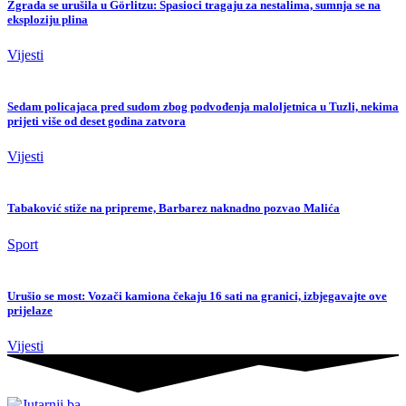
Zgrada se urušila u Görlitzu: Spasioci tragaju za nestalima, sumnja se na
eksploziju plina
Vijesti
Sedam policajaca pred sudom zbog podvođenja maloljetnica u Tuzli, nekima
prijeti više od deset godina zatvora
Vijesti
Tabaković stiže na pripreme, Barbarez naknadno pozvao Malića
Sport
Urušio se most: Vozači kamiona čekaju 16 sati na granici, izbjegavajte ove
prijelaze
Vijesti