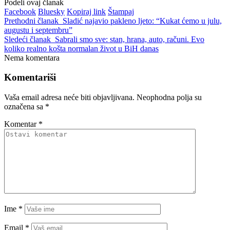
Podeli ovaj članak
Facebook
Bluesky
Kopiraj link
Štampaj
Prethodni članak
Sladić najavio pakleno ljeto: “Kukat ćemo u julu,
augustu i septembru”
Sledeći članak
Sabrali smo sve: stan, hrana, auto, računi. Evo
koliko realno košta normalan život u BiH danas
Nema komentara
Komentariši
Vaša email adresa neće biti objavljivana.
Neophodna polja su
označena sa
*
Komentar
*
Ime
*
Email
*