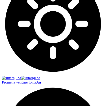
Promena veličine fonta
Aa