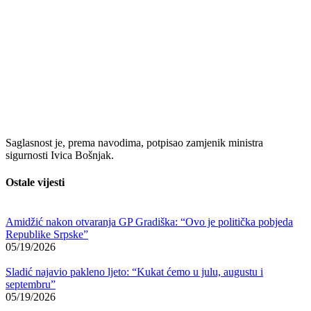
Saglasnost je, prema navodima, potpisao zamjenik ministra
sigurnosti
Ivica Bošnjak
.
Ostale vijesti
Amidžić nakon otvaranja GP Gradiška: “Ovo je politička pobjeda
Republike Srpske”
05/19/2026
Sladić najavio pakleno ljeto: “Kukat ćemo u julu, augustu i
septembru”
05/19/2026