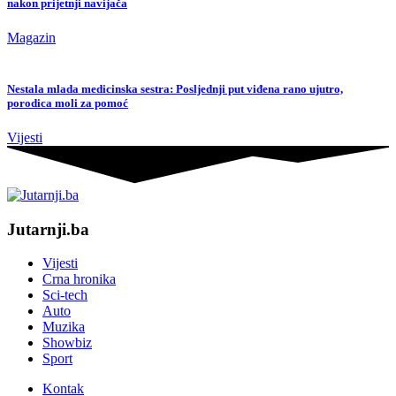
nakon prijetnji navijača
Magazin
Nestala mlada medicinska sestra: Posljednji put viđena rano ujutro,
porodica moli za pomoć
Vijesti
Jutarnji.ba
Vijesti
Crna hronika
Sci-tech
Auto
Muzika
Showbiz
Sport
Kontak