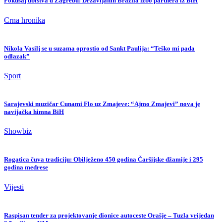
Pokušaj ubistva u Zagrebu: Državljanin Brazila izbo partnera iz BiH
Crna hronika
Nikola Vasilj se u suzama oprostio od Sankt Paulija: “Teško mi pada
odlazak”
Sport
Sarajevski muzičar Cunami Flo uz Zmajeve: “Ajmo Zmajevi” nova je
navijačka himna BiH
Showbiz
Rogatica čuva tradiciju: Obilježeno 450 godina Čaršijske džamije i 295
godina medrese
Vijesti
Raspisan tender za projektovanje dionice autoceste Orašje – Tuzla vrijedan