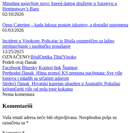
Mingling najavljuje novo Speed dating druženje u Sarajevu u
Hemingway’s Baru
02/10/2026
Opus Catering – kada luksuz postaje iskustvo, a događaj uspomena
01/03/2026
Incident u Visokom: Policajac iz Ilijaša osumnjičen za lažno
predstavljanje i nasilničko ponašanje
12/25/2025
OZNAČENO:
Ilijaš
Optika Tihić
Visoko
Podeli ovaj članak
Facebook
Bluesky
Kopiraj link
Štampaj
Prethodni članak
Hitna pomoć KS prepuna pacijenata: Sve više
lomova i mladih sa srčanim udarom
Sledeći članak
Hrvatski kapetan uhapšen u Australiji: Pokušao
krijumčariti više od pola tone kokaina
Nema komentara
Komentariši
Vaša email adresa neće biti objavljivana.
Neophodna polja su
označena sa
*
Komentar
*