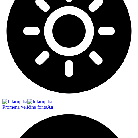
Promena veličine fonta
Aa