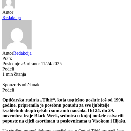
Autor
Redakcija
Autor
Redakcija
Prati:
Poslednje ažurirano: 11/24/2025
Podeli
1 min čitanja
Sponzorisani članak
Podeli
Optičarska radnja „Tihić“, koja uspješno posluje još od 1990.
godine, pripremila je posebnu ponudu za sve ljubitelje
kvalitetnih dioptrijskih i sunčanih naočala. Od 24. do 29.
novembra traje Black Week, sedmica u kojoj možete ostvariti
popuste na cijeli asortiman u poslovnicama u Visokom i Ilijašu.
Uz stručnu pomoć doktora specijaliste, u Optici Tihić pronaći ćete