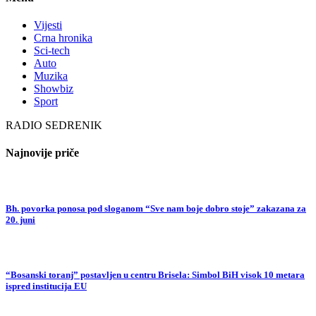
Vijesti
Crna hronika
Sci-tech
Auto
Muzika
Showbiz
Sport
RADIO SEDRENIK
Najnovije priče
Bh. povorka ponosa pod sloganom “Sve nam boje dobro stoje” zakazana za
20. juni
“Bosanski toranj” postavljen u centru Brisela: Simbol BiH visok 10 metara
ispred institucija EU