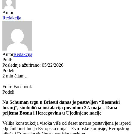
Autor
Redakcija
Autor
Redakcija
Prati:
Poslednje ažurirano: 05/22/2026
Podeli
2 min čitanja
Foto: Facebook
Podeli
Na
Schuman trgu
u
Briseul
danas je postavljen “Bosanski
toranj”, simbolična instalacija povodom 22. maja – Dana
prijema
Bosna i Hercegovina
u
Ujedinjene nacije
.
Velika konstrukcija visoka više od deset metara postavljena je ispred
ključnih institucija
Evropska unija
– Evropske komisije, Evropskog
vijeća i Evropske službe za vanjske poslove.