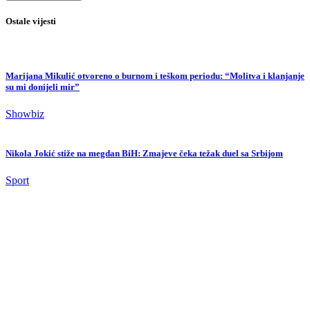
Showbiz
Nikola Jokić stiže na megdan BiH: Zmajeve čeka težak duel sa Srbijom
Sport
Ručna bomba pronađena u travi na Grbavici: Radnici KJKP Park spriječili
tragediju
Crna hronika