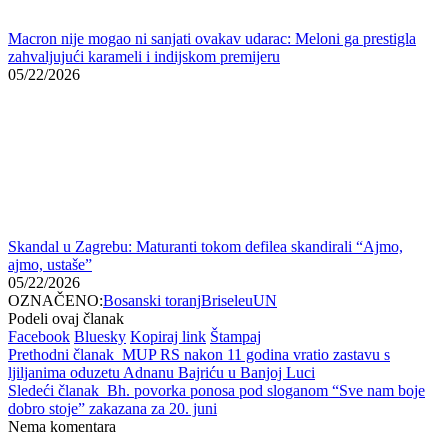
Skandal u Zagrebu: Maturanti tokom defilea skandirali “Ajmo,
ajmo, ustaše”
05/22/2026
OZNAČENO:
Bosanski toranj
Brisel
eu
UN
Podeli ovaj članak
Facebook
Bluesky
Kopiraj link
Štampaj
Prethodni članak
MUP RS nakon 11 godina vratio zastavu s
ljiljanima oduzetu Adnanu Bajriću u Banjoj Luci
Sledeći članak
Bh. povorka ponosa pod sloganom “Sve nam boje
dobro stoje” zakazana za 20. juni
Nema komentara
Komentariši
Vaša email adresa neće biti objavljivana.
Neophodna polja su
označena sa
*
Komentar
*