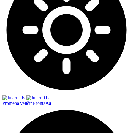
Promena veličine fonta
Aa