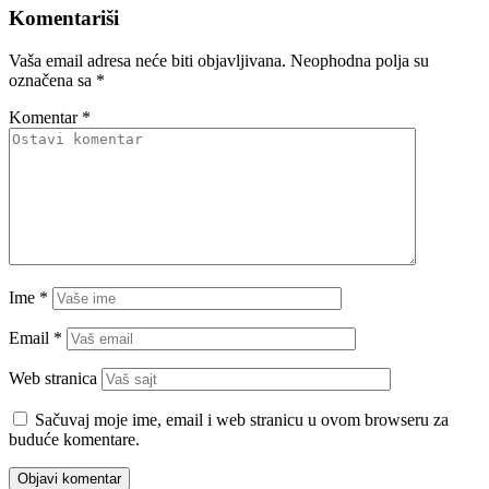
Ime
*
Email
*
Web stranica
Sačuvaj moje ime, email i web stranicu u ovom browseru za
buduće komentare.
Ostale vijesti
Marijana Mikulić otvoreno o burnom i teškom periodu: “Molitva i klanjanje
su mi donijeli mir”