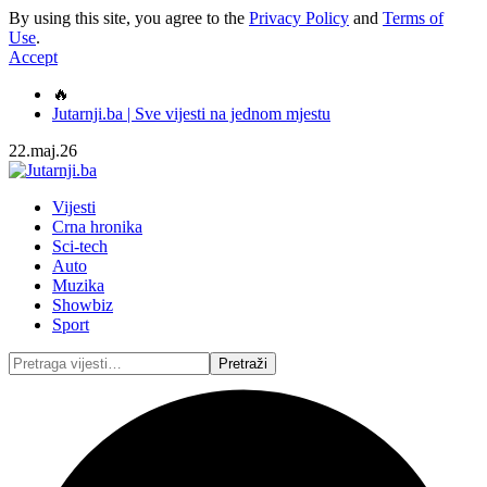
By using this site, you agree to the
Privacy Policy
and
Terms of
Use
.
Accept
🔥
Jutarnji.ba | Sve vijesti na jednom mjestu
22.maj.26
Vijesti
Crna hronika
Sci-tech
Auto
Muzika
Showbiz
Sport