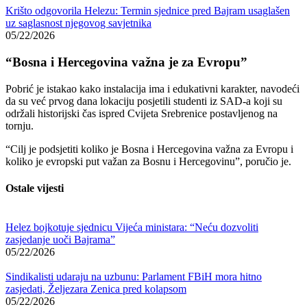
Krišto odgovorila Helezu: Termin sjednice pred Bajram usaglašen
uz saglasnost njegovog savjetnika
05/22/2026
“Bosna i Hercegovina važna je za Evropu”
Pobrić je istakao kako instalacija ima i edukativni karakter, navodeći
da su već prvog dana lokaciju posjetili studenti iz SAD-a koji su
održali historijski čas ispred Cvijeta Srebrenice postavljenog na
tornju.
“Cilj je podsjetiti koliko je Bosna i Hercegovina važna za Evropu i
koliko je evropski put važan za Bosnu i Hercegovinu”, poručio je.
Ostale vijesti
Helez bojkotuje sjednicu Vijeća ministara: “Neću dozvoliti
zasjedanje uoči Bajrama”
05/22/2026
Sindikalisti udaraju na uzbunu: Parlament FBiH mora hitno
zasjedati, Željezara Zenica pred kolapsom
05/22/2026