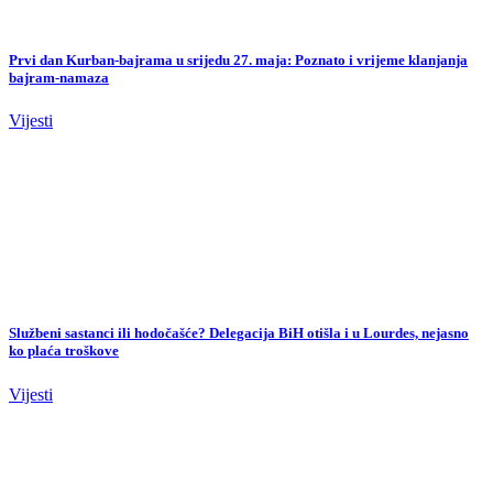
Službeni sastanci ili hodočašće? Delegacija BiH otišla i u Lourdes, nejasno
ko plaća troškove
Vijesti
Jala Brat i Buba Corelli objavili album “Godzilla”: Region eksplodirao
nakon izlaska novih pjesama