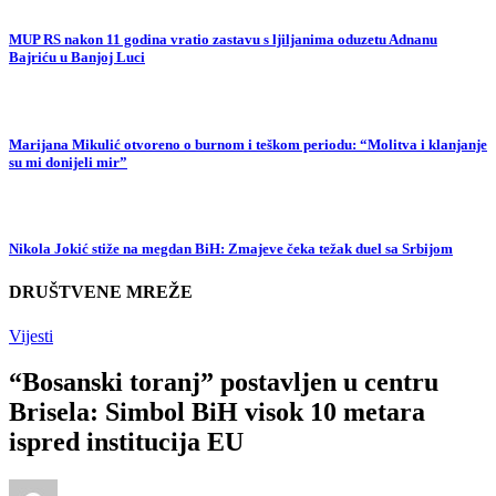
MUP RS nakon 11 godina vratio zastavu s ljiljanima oduzetu Adnanu
Bajriću u Banjoj Luci
Marijana Mikulić otvoreno o burnom i teškom periodu: “Molitva i klanjanje
su mi donijeli mir”
Nikola Jokić stiže na megdan BiH: Zmajeve čeka težak duel sa Srbijom
DRUŠTVENE MREŽE
Vijesti
“Bosanski toranj” postavljen u centru
Brisela: Simbol BiH visok 10 metara
ispred institucija EU