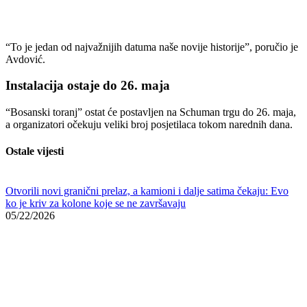
“Bosanski toranj” ostat će postavljen na Schuman trgu do 26. maja,
a organizatori očekuju veliki broj posjetilaca tokom narednih dana.
Ostale vijesti
Otvorili novi granični prelaz, a kamioni i dalje satima čekaju: Evo
ko je kriv za kolone koje se ne završavaju
05/22/2026
Macron nije mogao ni sanjati ovakav udarac: Meloni ga prestigla
zahvaljujući karameli i indijskom premijeru
05/22/2026