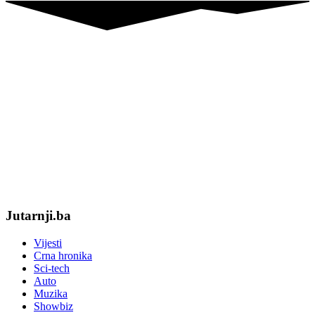
Jutarnji.ba
Vijesti
Crna hronika
Sci-tech
Auto
Muzika
Showbiz
Sport
Kontak
O nama
Politika privatnosti
Pravila i uslovi korištenja
Sva prava zadržva Jutarnji.ba