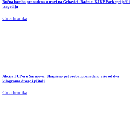
Akcija FUP-a u Sarajevu: Uhapšeno pet osoba, pronađeno više od dva
kilograma droge i pištolj
Crna hronika
Prvi dan Kurban-bajrama u srijedu 27. maja: Poznato i vrijeme klanjanja
bajram-namaza
Vijesti