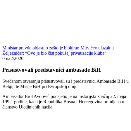
Ministar pravde objasnio zašto je blokirao Mirvićev ulazak u
Željezničar: “Ovo je bio čist pokušaj privatizacije kluba”
05/22/2026
Prisustvovali predstavnici ambasade BiH
Svečanom otvaranju prisustvovali su i predstavnici Ambasade BiH u
Belgiji te Misije BiH pri Evropskoj uniji.
Ambasador
Erol Avdović
podsjetio je na historijski značaj 22. maja
1992. godine, kada je Republika Bosna i Hercegovina primljena u
članstvo Ujedinjenih nacija.