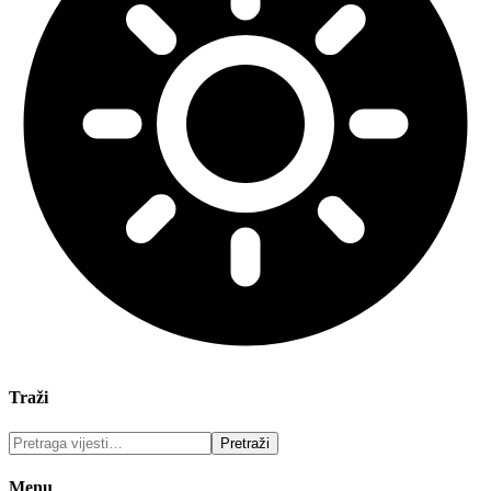
Traži
Menu