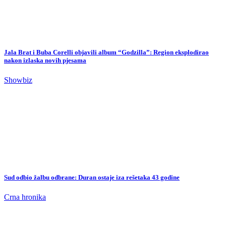
Showbiz
Sud odbio žalbu odbrane: Duran ostaje iza rešetaka 43 godine
Crna hronika
Akcija “Kvoter” u Istočnom Sarajevu: Pronađeno više od kilogram heroina