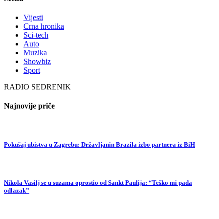
Vijesti
Crna hronika
Sci-tech
Auto
Muzika
Showbiz
Sport
RADIO SEDRENIK
Najnovije priče
Pokušaj ubistva u Zagrebu: Državljanin Brazila izbo partnera iz BiH
Nikola Vasilj se u suzama oprostio od Sankt Paulija: “Teško mi pada
odlazak”