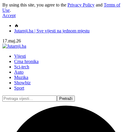
By using this site, you agree to the
Privacy Policy
and
Terms of
Use
.
Accept
🔥
Jutarnji.ba | Sve vijesti na jednom mjestu
17.maj.26
Vijesti
Crna hronika
Sci-tech
Auto
Muzika
Showbiz
Sport