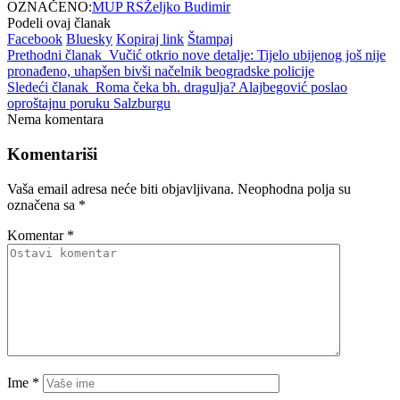
OZNAČENO:
MUP RS
Željko Budimir
Podeli ovaj članak
Facebook
Bluesky
Kopiraj link
Štampaj
Prethodni članak
Vučić otkrio nove detalje: Tijelo ubijenog još nije
pronađeno, uhapšen bivši načelnik beogradske policije
Sledeći članak
Roma čeka bh. dragulja? Alajbegović poslao
oproštajnu poruku Salzburgu
Nema komentara
Komentariši
Vaša email adresa neće biti objavljivana.
Neophodna polja su
označena sa
*
Komentar
*
Ime
*