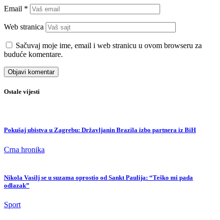
Email
*
Web stranica
Sačuvaj moje ime, email i web stranicu u ovom browseru za
buduće komentare.
Ostale vijesti
Pokušaj ubistva u Zagrebu: Državljanin Brazila izbo partnera iz BiH
Crna hronika
Nikola Vasilj se u suzama oprostio od Sankt Paulija: “Teško mi pada
odlazak”
Sport