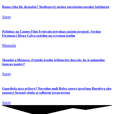
Roma čeka bh. dragulja? Alajbegović poslao oproštajnu poruku Salzburgu
Sport
Poljubac na Cannes Film Festivalu privukao pažnju javnosti: Jordan
Firstman i Diego Calva zajedno na crvenom tepihu
Magazin
Skandal u Mostaru: Zrinjski gradio tribinu bez dozvole, ko je naknadno
štancao papire?
Sport
Guardiola igra prljavo? Navodno nudi Rolex satove igračima Burnleya ako
zaustavi Arsenal, titula se odlučuje izvan terena
Sport