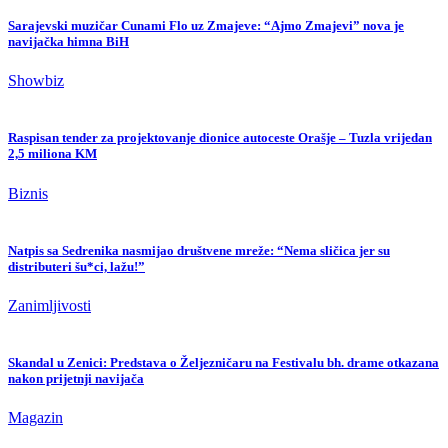
Sarajevski muzičar Cunami Flo uz Zmajeve: “Ajmo Zmajevi” nova je
navijačka himna BiH
Showbiz
Raspisan tender za projektovanje dionice autoceste Orašje – Tuzla vrijedan
2,5 miliona KM
Biznis
Natpis sa Sedrenika nasmijao društvene mreže: “Nema sličica jer su
distributeri šu*ci, lažu!”
Zanimljivosti
Skandal u Zenici: Predstava o Željezničaru na Festivalu bh. drame otkazana
nakon prijetnji navijača
Magazin