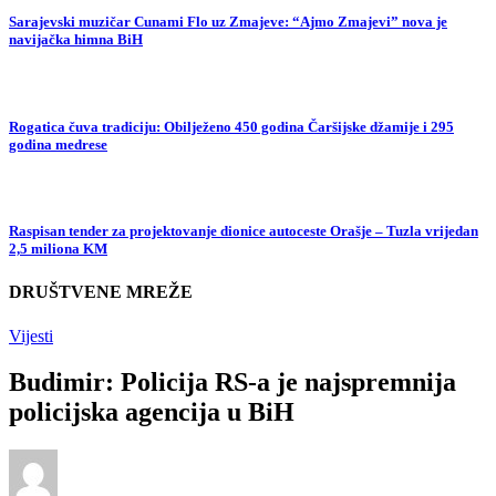
Sarajevski muzičar Cunami Flo uz Zmajeve: “Ajmo Zmajevi” nova je
navijačka himna BiH
Rogatica čuva tradiciju: Obilježeno 450 godina Čaršijske džamije i 295
godina medrese
Raspisan tender za projektovanje dionice autoceste Orašje – Tuzla vrijedan
2,5 miliona KM
DRUŠTVENE MREŽE
Vijesti
Budimir: Policija RS-a je najspremnija
policijska agencija u BiH