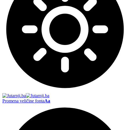
Promena veličine fonta
Aa