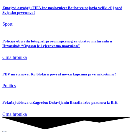
Zmajevi osvajaju FIFA-ine naslovnice: Barbarez najavio veliki cilj pred
Svjetsko prvenstvo!
Sport
Policija objavila fotografiju osumnjičenog za ubistvo maturanta u
Hrvatskoj: “Opasan je i vjerovatno naoružan”
Crna hronika
PDV na stanove: Ko blokira povrat novca kupcima prve nekretnine?
Politics
Pokušaj ubistva u Zagrebu: Državljanin Brazila izbo partnera iz BiH
Crna hronika