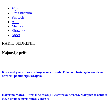
Vijesti
Crna hronika
Sci-tech
Auto
Muzika
Showbiz
Sport
RADIO SEDRENIK
Najnovije priče
Krov nad glavom za one koji su nas branili: Pokrenut historijski korak za
boračku populaciju Sarajeva
Horor na MotoGP utrci u Kataloniji: Višestruka nesreća, Marquez se zabio u
zid, a utrka je prekinuta! (VIDEO)