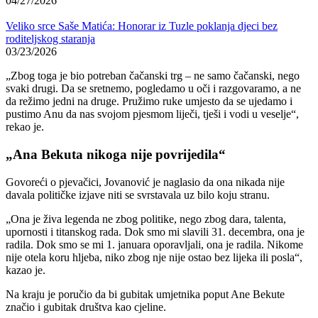
04/27/2026
Veliko srce Saše Matića: Honorar iz Tuzle poklanja djeci bez
roditeljskog staranja
03/23/2026
„Zbog toga je bio potreban čačanski trg – ne samo čačanski, nego
svaki drugi. Da se sretnemo, pogledamo u oči i razgovaramo, a ne
da režimo jedni na druge. Pružimo ruke umjesto da se ujedamo i
pustimo Anu da nas svojom pjesmom liječi, tješi i vodi u veselje“,
rekao je.
„Ana Bekuta nikoga nije povrijedila“
Govoreći o pjevačici, Jovanović je naglasio da ona nikada nije
davala političke izjave niti se svrstavala uz bilo koju stranu.
„Ona je živa legenda ne zbog politike, nego zbog dara, talenta,
upornosti i titanskog rada. Dok smo mi slavili 31. decembra, ona je
radila. Dok smo se mi 1. januara oporavljali, ona je radila. Nikome
nije otela koru hljeba, niko zbog nje nije ostao bez lijeka ili posla“,
kazao je.
Na kraju je poručio da bi gubitak umjetnika poput Ane Bekute
značio i gubitak društva kao cjeline.