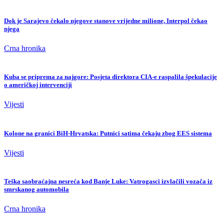
Dok je Sarajevo čekalo njegove stanove vrijedne milione, Interpol čekao
njega
Crna hronika
Kuba se priprema za najgore: Posjeta direktora CIA-e raspalila špekulacije
o američkoj intervenciji
Vijesti
Kolone na granici BiH-Hrvatska: Putnici satima čekaju zbog EES sistema
Vijesti
Teška saobraćajna nesreća kod Banje Luke: Vatrogasci izvlačili vozača iz
smrskanog automobila
Crna hronika