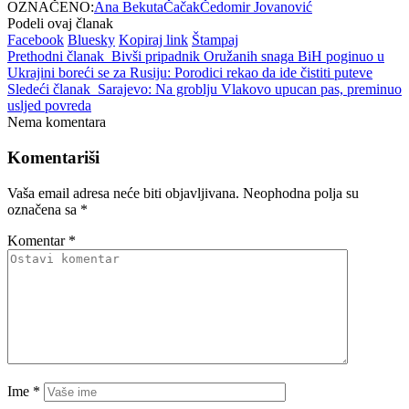
OZNAČENO:
Ana Bekuta
Čačak
Čedomir Jovanović
Podeli ovaj članak
Facebook
Bluesky
Kopiraj link
Štampaj
Prethodni članak
Bivši pripadnik Oružanih snaga BiH poginuo u
Ukrajini boreći se za Rusiju: Porodici rekao da ide čistiti puteve
Sledeći članak
Sarajevo: Na groblju Vlakovo upucan pas, preminuo
usljed povreda
Nema komentara
Komentariši
Vaša email adresa neće biti objavljivana.
Neophodna polja su
označena sa
*
Komentar
*
Ime
*