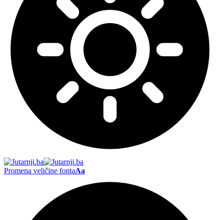
Promena veličine fonta
Aa