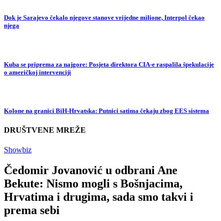
Dok je Sarajevo čekalo njegove stanove vrijedne milione, Interpol čekao
njega
Kuba se priprema za najgore: Posjeta direktora CIA-e raspalila špekulacije
o američkoj intervenciji
Kolone na granici BiH-Hrvatska: Putnici satima čekaju zbog EES sistema
DRUŠTVENE MREŽE
Showbiz
Čedomir Jovanović u odbrani Ane
Bekute: Nismo mogli s Bošnjacima,
Hrvatima i drugima, sada smo takvi i
prema sebi