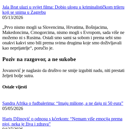
Jala Brat ulazi u svijet filma: Dobio ulogu u kriminalističkom trileru
koji se snima u Zagrebu
05/13/2026
„Prvo nismo mogli sa Slovencima, Hrvatima, Bošnjacima,
Makedoncima, Crnogorcima, nismo mogli s Evropom, sada više ne
možemo ni s Rusima. Ostali smo sami sa sobom i prema sebi smo
onakvi kakvi smo bili prema svima drugima koje smo doživljavali
kao neprijatelje“, poručio je.
Poziv na razgovor, a ne sukobe
Jovanović je naglasio da društvo ne smije izgubiti nadu, niti prestati
željeti bolje sutra.
Ostale vijesti
Sandra Afrika o fudbalerima: “Imaju milione, a ne daju ni 50 eura”
05/05/2026
Haris Džinović o odnosu s kćerkom: “Nemam više emocija prema
njoj, neka je živa i zdrava”