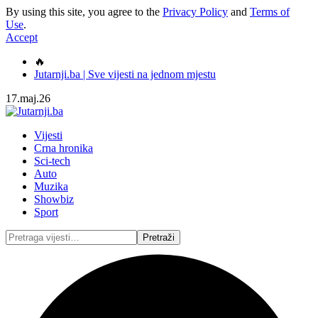
By using this site, you agree to the
Privacy Policy
and
Terms of
Use
.
Accept
🔥
Jutarnji.ba | Sve vijesti na jednom mjestu
17.maj.26
Vijesti
Crna hronika
Sci-tech
Auto
Muzika
Showbiz
Sport