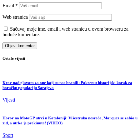
Email
*
Web stranica
Sačuvaj moje ime, email i web stranicu u ovom browseru za
buduće komentare.
Ostale vijesti
Krov nad glavom za one koji su nas branili: Pokrenut historijski korak za
boračku populaciju Sarajeva
Vijesti
Horor na MotoGP utrci u Kataloniji: Višestruka nesreća, Marquez se zabio u
zid, a utrka je prekinuta! (VIDEO)
Sport