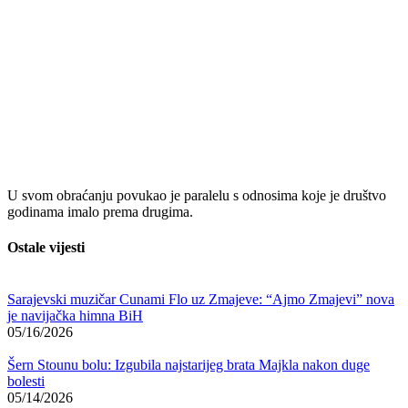
U svom obraćanju povukao je paralelu s odnosima koje je društvo
godinama imalo prema drugima.
Ostale vijesti
Sarajevski muzičar Cunami Flo uz Zmajeve: “Ajmo Zmajevi” nova
je navijačka himna BiH
05/16/2026
Šern Stounu bolu: Izgubila najstarijeg brata Majkla nakon duge
bolesti
05/14/2026