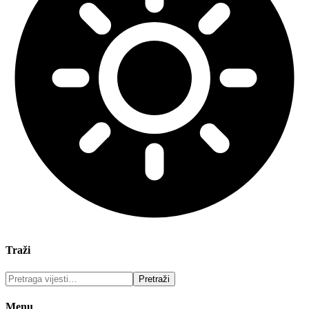
Traži
Menu