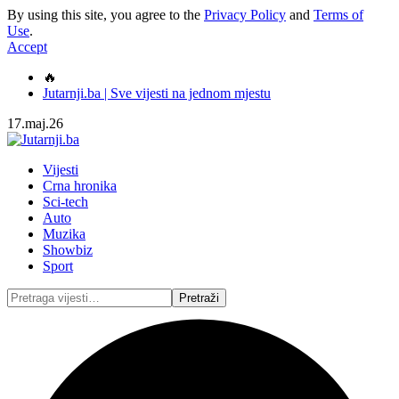
By using this site, you agree to the
Privacy Policy
and
Terms of
Use
.
Accept
🔥
Jutarnji.ba | Sve vijesti na jednom mjestu
17.maj.26
Vijesti
Crna hronika
Sci-tech
Auto
Muzika
Showbiz
Sport