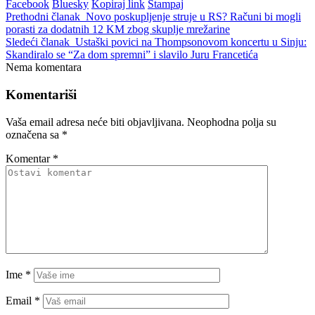
Facebook
Bluesky
Kopiraj link
Štampaj
Prethodni članak
Novo poskupljenje struje u RS? Računi bi mogli
porasti za dodatnih 12 KM zbog skuplje mrežarine
Sledeći članak
Ustaški povici na Thompsonovom koncertu u Sinju:
Skandiralo se “Za dom spremni” i slavilo Juru Francetića
Nema komentara
Komentariši
Vaša email adresa neće biti objavljivana.
Neophodna polja su
označena sa
*
Komentar
*
Ime
*
Email
*