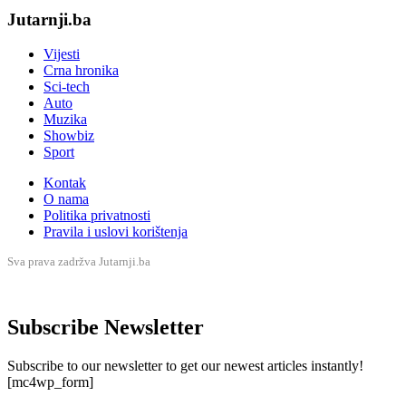
Jutarnji.ba
Vijesti
Crna hronika
Sci-tech
Auto
Muzika
Showbiz
Sport
Kontak
O nama
Politika privatnosti
Pravila i uslovi korištenja
Sva prava zadržva Jutarnji.ba
Subscribe Newsletter
Subscribe to our newsletter to get our newest articles instantly!
[mc4wp_form]