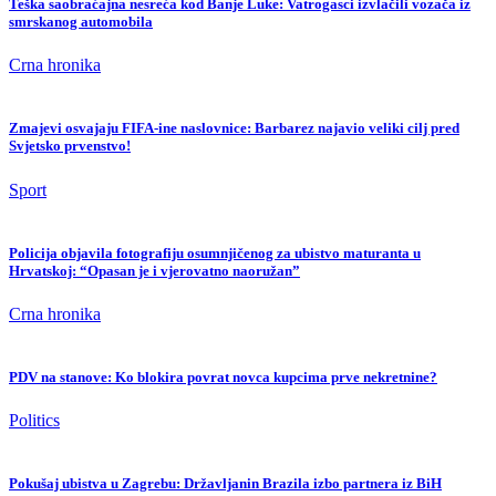
Teška saobraćajna nesreća kod Banje Luke: Vatrogasci izvlačili vozača iz
smrskanog automobila
Crna hronika
Zmajevi osvajaju FIFA-ine naslovnice: Barbarez najavio veliki cilj pred
Svjetsko prvenstvo!
Sport
Policija objavila fotografiju osumnjičenog za ubistvo maturanta u
Hrvatskoj: “Opasan je i vjerovatno naoružan”
Crna hronika
PDV na stanove: Ko blokira povrat novca kupcima prve nekretnine?
Politics
Pokušaj ubistva u Zagrebu: Državljanin Brazila izbo partnera iz BiH