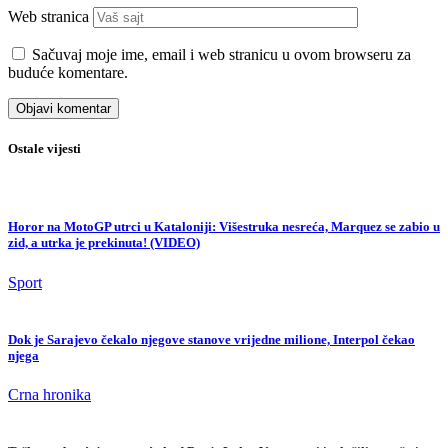
Web stranica
Sačuvaj moje ime, email i web stranicu u ovom browseru za
buduće komentare.
Ostale vijesti
Horor na MotoGP utrci u Kataloniji: Višestruka nesreća, Marquez se zabio u
zid, a utrka je prekinuta! (VIDEO)
Sport
Dok je Sarajevo čekalo njegove stanove vrijedne milione, Interpol čekao
njega
Crna hronika