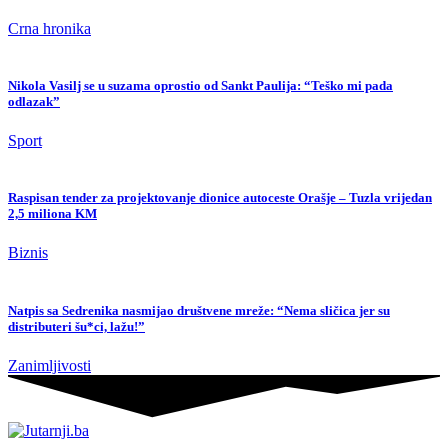
Crna hronika
Nikola Vasilj se u suzama oprostio od Sankt Paulija: “Teško mi pada
odlazak”
Sport
Raspisan tender za projektovanje dionice autoceste Orašje – Tuzla vrijedan
2,5 miliona KM
Biznis
Natpis sa Sedrenika nasmijao društvene mreže: “Nema sličica jer su
distributeri šu*ci, lažu!”
Zanimljivosti