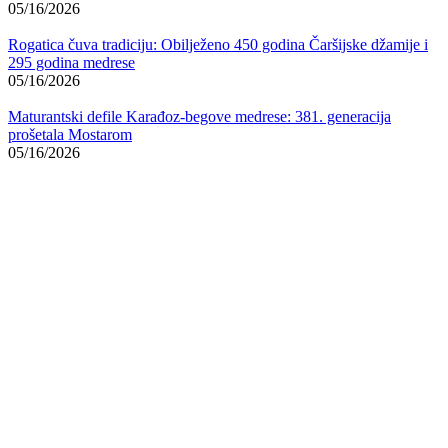
05/16/2026
Rogatica čuva tradiciju: Obilježeno 450 godina Čaršijske džamije i
295 godina medrese
05/16/2026
Maturantski defile Karađoz-begove medrese: 381. generacija
prošetala Mostarom
05/16/2026