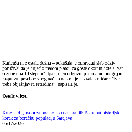
Karleuša nije ostala dužna – pokušala je opravdati slab odziv
poručivši da je “riječ o malom platou za goste okolnih hotela, van
sezone i na 10 stepeni”. Ipak, njen odgovor je dodatno podgrijao
raspravu, posebno zbog načina na koji je nazvala kritičare: “Ne
treba objašnjavati retardima”, napisala je.
Ostale vijesti
Krov nad glavom za one koji su nas branili: Pokrenut historijski
korak za boračku populaciju Sarajeva
05/17/2026