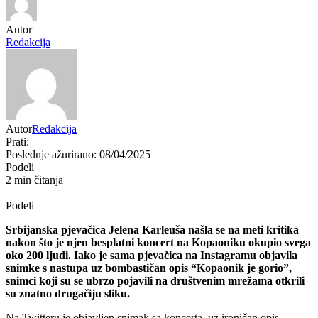
Autor
Redakcija
Autor
Redakcija
Prati:
Poslednje ažurirano: 08/04/2025
Podeli
2 min čitanja
Podeli
Srbijanska pjevačica Jelena Karleuša našla se na meti kritika
nakon što je njen besplatni koncert na Kopaoniku okupio svega
oko 200 ljudi. Iako je sama pjevačica na Instagramu objavila
snimke s nastupa uz bombastičan opis “Kopaonik je gorio”,
snimci koji su se ubrzo pojavili na društvenim mrežama otkrili
su znatno drugačiju sliku.
Na Twitteru je objavljen snimak sa koncerta, uz ironičan opis