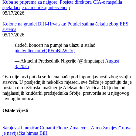
Kuba se priprema za najgore: Posjeta direktora CIA-e raspalila
špekulacije o američkoj intervenciji
05/17/2026
Kolone na granici BiH-Hrvatska: Putnici satima čekaju zbog EES
sistema
05/17/2026
sledeći koncert na pumpi na ulazu u stalać
pic.twitter.com/QPFmBLWk5g
— Aktuelni Predsednik Nigerije (@rimputape)
August
3, 2025
Ovo nije prvi put da se Jelena nađe pod lupom javnosti zbog svojih
stavova. U posljednjih nekoliko mjeseci, sve češće je optužuju da je
postala dio režimske mašinerije Aleksandra Vučića. Od jedne od
najglasnijih kritičarki predsjednika Srbije, pretvorila se u njegovog
javnog branioca.
Ostale vijesti
Sarajevski muzičar Cunami Flo uz Zmajeve: “Ajmo Zmajevi” nova
je navijačka himna BiH