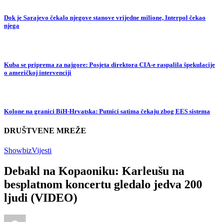
Dok je Sarajevo čekalo njegove stanove vrijedne milione, Interpol čekao
njega
Kuba se priprema za najgore: Posjeta direktora CIA-e raspalila špekulacije
o američkoj intervenciji
Kolone na granici BiH-Hrvatska: Putnici satima čekaju zbog EES sistema
DRUŠTVENE MREŽE
Showbiz
Vijesti
Debakl na Kopaoniku: Karleušu na
besplatnom koncertu gledalo jedva 200
ljudi (VIDEO)