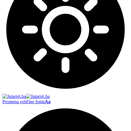
Promena veličine fonta
Aa