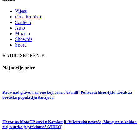
Vijesti
Crna hronika
Sci-tech
Auto
Muzika
Showbiz
Sport
RADIO SEDRENIK
Najnovije priče
Krov nad glavom za one koji su nas branili: Pokrenut historijski korak za
boračku populaciju Sarajeva
Horor na MotoGP utrci u Kataloniji: Višestruka nesreća, Marquez se zabio u
zid, a utrka je prekinuta! (VIDEO)