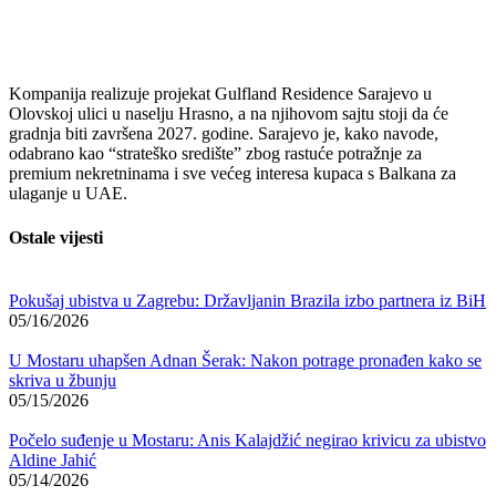
Kompanija realizuje projekat Gulfland Residence Sarajevo u
Olovskoj ulici u naselju Hrasno, a na njihovom sajtu stoji da će
gradnja biti završena 2027. godine. Sarajevo je, kako navode,
odabrano kao “strateško središte” zbog rastuće potražnje za
premium nekretninama i sve većeg interesa kupaca s Balkana za
ulaganje u UAE.
Ostale vijesti
Pokušaj ubistva u Zagrebu: Državljanin Brazila izbo partnera iz BiH
05/16/2026
U Mostaru uhapšen Adnan Šerak: Nakon potrage pronađen kako se
skriva u žbunju
05/15/2026
Počelo suđenje u Mostaru: Anis Kalajdžić negirao krivicu za ubistvo
Aldine Jahić
05/14/2026