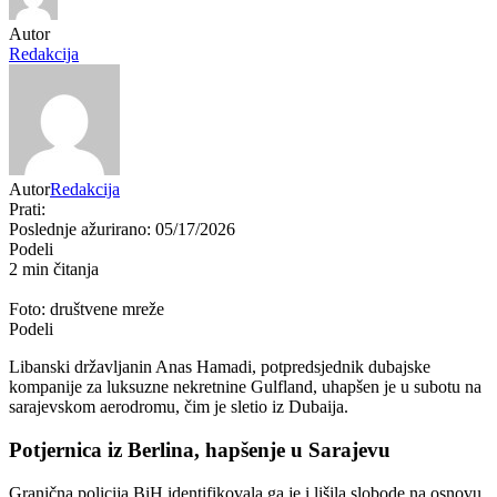
Autor
Redakcija
Autor
Redakcija
Prati:
Poslednje ažurirano: 05/17/2026
Podeli
2 min čitanja
Foto: društvene mreže
Podeli
Libanski državljanin Anas Hamadi, potpredsjednik dubajske
kompanije za luksuzne nekretnine Gulfland, uhapšen je u subotu na
sarajevskom aerodromu, čim je sletio iz Dubaija.
Potjernica iz Berlina, hapšenje u Sarajevu
Granična policija BiH identifikovala ga je i lišila slobode na osnovu