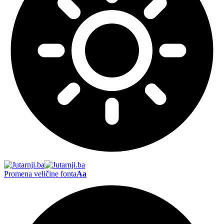
Promena veličine fonta
Aa