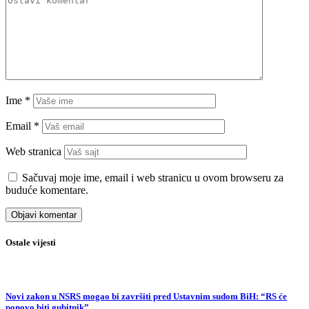
Ime
*
Email
*
Web stranica
Sačuvaj moje ime, email i web stranicu u ovom browseru za
buduće komentare.
Ostale vijesti
Novi zakon u NSRS mogao bi završiti pred Ustavnim sudom BiH: “RS će
ponovo biti gubitnik”