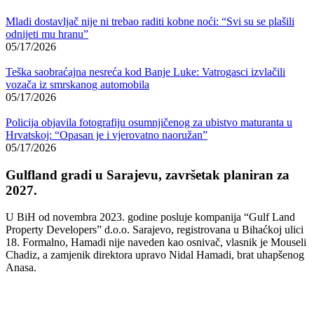
Mladi dostavljač nije ni trebao raditi kobne noći: “Svi su se plašili
odnijeti mu hranu”
05/17/2026
Teška saobraćajna nesreća kod Banje Luke: Vatrogasci izvlačili
vozača iz smrskanog automobila
05/17/2026
Policija objavila fotografiju osumnjičenog za ubistvo maturanta u
Hrvatskoj: “Opasan je i vjerovatno naoružan”
05/17/2026
Gulfland gradi u Sarajevu, završetak planiran za
2027.
U BiH od novembra 2023. godine posluje kompanija “Gulf Land
Property Developers” d.o.o. Sarajevo, registrovana u Bihaćkoj ulici
18. Formalno, Hamadi nije naveden kao osnivač, vlasnik je Mouseli
Chadiz, a zamjenik direktora upravo Nidal Hamadi, brat uhapšenog
Anasa.