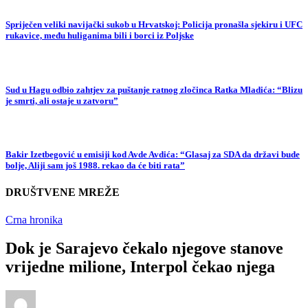
Spriječen veliki navijački sukob u Hrvatskoj: Policija pronašla sjekiru i UFC
rukavice, među huliganima bili i borci iz Poljske
Sud u Hagu odbio zahtjev za puštanje ratnog zločinca Ratka Mladića: “Blizu
je smrti, ali ostaje u zatvoru”
Bakir Izetbegović u emisiji kod Avde Avdića: “Glasaj za SDA da državi bude
bolje, Aliji sam još 1988. rekao da će biti rata”
DRUŠTVENE MREŽE
Crna hronika
Dok je Sarajevo čekalo njegove stanove
vrijedne milione, Interpol čekao njega