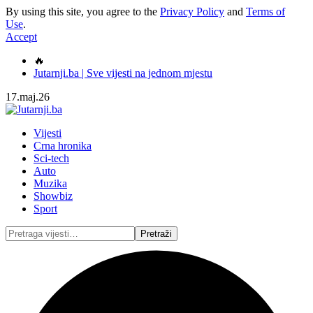
By using this site, you agree to the
Privacy Policy
and
Terms of
Use
.
Accept
🔥
Jutarnji.ba | Sve vijesti na jednom mjestu
17.maj.26
Vijesti
Crna hronika
Sci-tech
Auto
Muzika
Showbiz
Sport