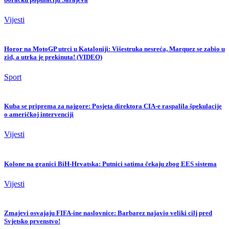
Vijesti
Horor na MotoGP utrci u Kataloniji: Višestruka nesreća, Marquez se zabio u
zid, a utrka je prekinuta! (VIDEO)
Sport
Kuba se priprema za najgore: Posjeta direktora CIA-e raspalila špekulacije
o američkoj intervenciji
Vijesti
Kolone na granici BiH-Hrvatska: Putnici satima čekaju zbog EES sistema
Vijesti
Zmajevi osvajaju FIFA-ine naslovnice: Barbarez najavio veliki cilj pred
Svjetsko prvenstvo!