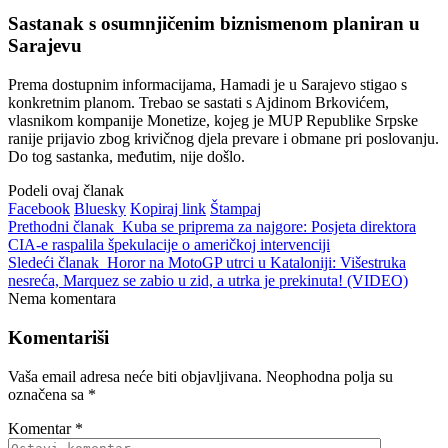
Sastanak s osumnjičenim biznismenom planiran u
Sarajevu
Prema dostupnim informacijama, Hamadi je u Sarajevo stigao s
konkretnim planom. Trebao se sastati s Ajdinom Brkovićem,
vlasnikom kompanije Monetize, kojeg je MUP Republike Srpske
ranije prijavio zbog krivičnog djela prevare i obmane pri poslovanju.
Do tog sastanka, međutim, nije došlo.
Podeli ovaj članak
Facebook
Bluesky
Kopiraj link
Štampaj
Prethodni članak
Kuba se priprema za najgore: Posjeta direktora
CIA-e raspalila špekulacije o američkoj intervenciji
Sledeći članak
Horor na MotoGP utrci u Kataloniji: Višestruka
nesreća, Marquez se zabio u zid, a utrka je prekinuta! (VIDEO)
Nema komentara
Komentariši
Vaša email adresa neće biti objavljivana.
Neophodna polja su
označena sa
*
Komentar
*