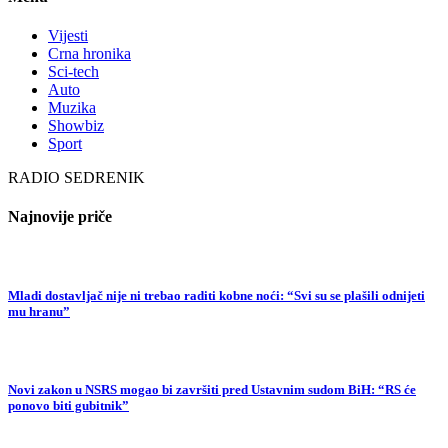
Vijesti
Crna hronika
Sci-tech
Auto
Muzika
Showbiz
Sport
RADIO SEDRENIK
Najnovije priče
Mladi dostavljač nije ni trebao raditi kobne noći: “Svi su se plašili odnijeti
mu hranu”
Novi zakon u NSRS mogao bi završiti pred Ustavnim sudom BiH: “RS će
ponovo biti gubitnik”