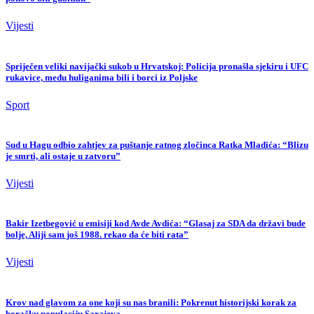
Vijesti
Spriječen veliki navijački sukob u Hrvatskoj: Policija pronašla sjekiru i UFC
rukavice, među huliganima bili i borci iz Poljske
Sport
Sud u Hagu odbio zahtjev za puštanje ratnog zločinca Ratka Mladića: “Blizu
je smrti, ali ostaje u zatvoru”
Vijesti
Bakir Izetbegović u emisiji kod Avde Avdića: “Glasaj za SDA da državi bude
bolje, Aliji sam još 1988. rekao da će biti rata”
Vijesti
Krov nad glavom za one koji su nas branili: Pokrenut historijski korak za
boračku populaciju Sarajeva