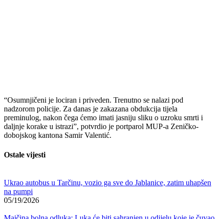
“
Osumnjičeni
je
lociran
i
priveden.
Trenutno
se
nalazi
pod
nadzorom
policije.
Za
danas
je
zakazana
obdukcija
tijela
preminulog,
nakon
čega
ćemo
imati
jasniju
sliku
o
uzroku
smrti
i
daljnje
korake
u
istrazi”,
potvrdio
je
portparol
MUP-
a
Zeničko-
dobojskog
kantona
Samir
Valentić.
Ostale vijesti
Ukrao autobus u Tarčinu, vozio ga sve do Jablanice, zatim uhapšen
na pumpi
05/19/2026
Majčina bolna odluka: Luka će biti sahranjen u odijelu koje je čuvao