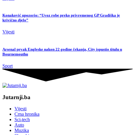
Konaković upozorio: “Uvoz robe preko privremenog GP Gradiška je
krivično djelo”
Vijesti
Arsenal prvak Engleske nakon 22 godine čekanja, City ispustio titulu u
Bournemouthu
Sport
Jutarnji.ba
Vijesti
Crna hronika
Sci-tech
Auto
Muzika