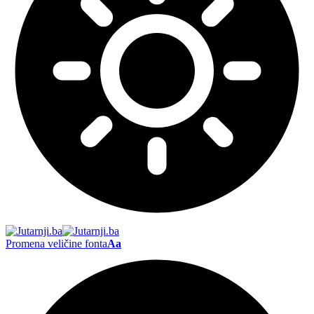
Promena veličine fonta
Aa