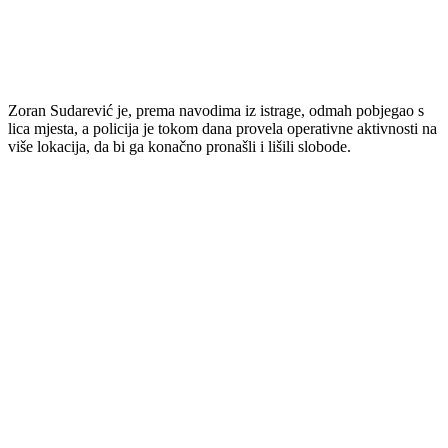
Zoran
Sudarević
je,
prema
navodima
iz
istrage,
odmah
pobjegao
s
lica
mjesta,
a
policija
je
tokom
dana
provela
operativne
aktivnosti
na
više
lokacija,
da
bi
ga
konačno
pronašli
i
lišili
slobode.