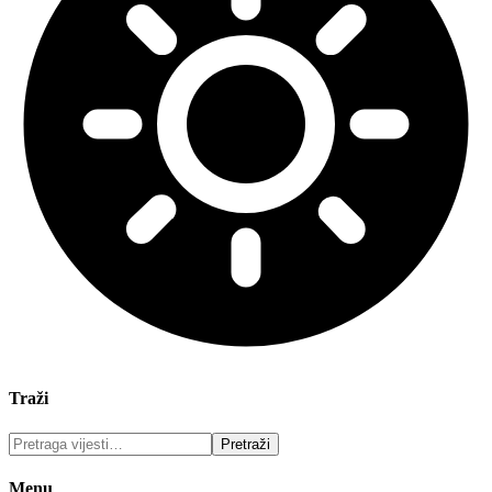
Traži
Menu