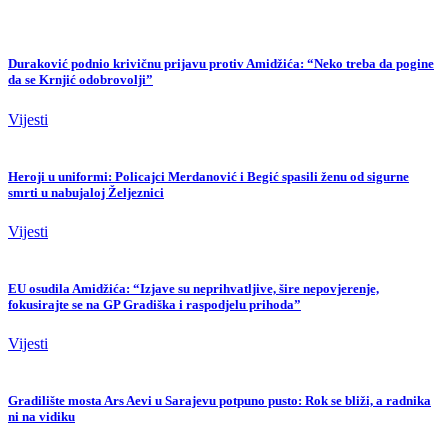
Duraković podnio krivičnu prijavu protiv Amidžića: “Neko treba da pogine
da se Krnjić odobrovolji”
Vijesti
Heroji u uniformi: Policajci Merdanović i Begić spasili ženu od sigurne
smrti u nabujaloj Željeznici
Vijesti
EU osudila Amidžića: “Izjave su neprihvatljive, šire nepovjerenje,
fokusirajte se na GP Gradiška i raspodjelu prihoda”
Vijesti
Gradilište mosta Ars Aevi u Sarajevu potpuno pusto: Rok se bliži, a radnika
ni na vidiku