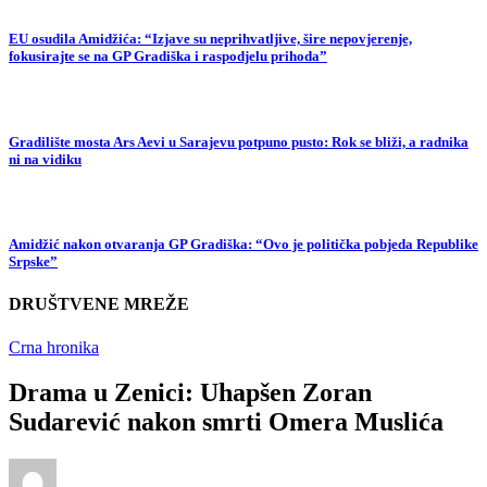
EU osudila Amidžića: “Izjave su neprihvatljive, šire nepovjerenje,
fokusirajte se na GP Gradiška i raspodjelu prihoda”
Gradilište mosta Ars Aevi u Sarajevu potpuno pusto: Rok se bliži, a radnika
ni na vidiku
Amidžić nakon otvaranja GP Gradiška: “Ovo je politička pobjeda Republike
Srpske”
DRUŠTVENE MREŽE
Crna hronika
Drama u Zenici: Uhapšen Zoran
Sudarević nakon smrti Omera Muslića