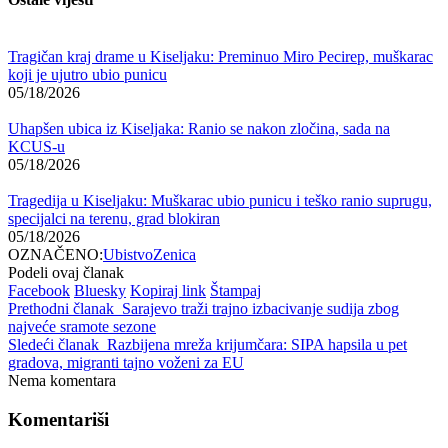
Tragičan kraj drame u Kiseljaku: Preminuo Miro Pecirep, muškarac
koji je ujutro ubio punicu
05/18/2026
Uhapšen ubica iz Kiseljaka: Ranio se nakon zločina, sada na
KCUS-u
05/18/2026
Tragedija u Kiseljaku: Muškarac ubio punicu i teško ranio suprugu,
specijalci na terenu, grad blokiran
05/18/2026
OZNAČENO:
Ubistvo
Zenica
Podeli ovaj članak
Facebook
Bluesky
Kopiraj link
Štampaj
Prethodni članak
Sarajevo traži trajno izbacivanje sudija zbog
najveće sramote sezone
Sledeći članak
Razbijena mreža krijumčara: SIPA hapsila u pet
gradova, migranti tajno voženi za EU
Nema komentara
Komentariši