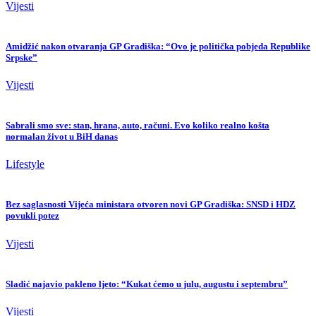
Vijesti
Amidžić nakon otvaranja GP Gradiška: “Ovo je politička pobjeda Republike
Srpske”
Vijesti
Sabrali smo sve: stan, hrana, auto, računi. Evo koliko realno košta
normalan život u BiH danas
Lifestyle
Bez saglasnosti Vijeća ministara otvoren novi GP Gradiška: SNSD i HDZ
povukli potez
Vijesti
Sladić najavio pakleno ljeto: “Kukat ćemo u julu, augustu i septembru”
Vijesti