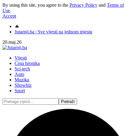
By using this site, you agree to the
Privacy Policy
and
Terms of
Use
.
Accept
🔥
Jutarnji.ba | Sve vijesti na jednom mjestu
20.maj.26
Vijesti
Crna hronika
Sci-tech
Auto
Muzika
Showbiz
Sport