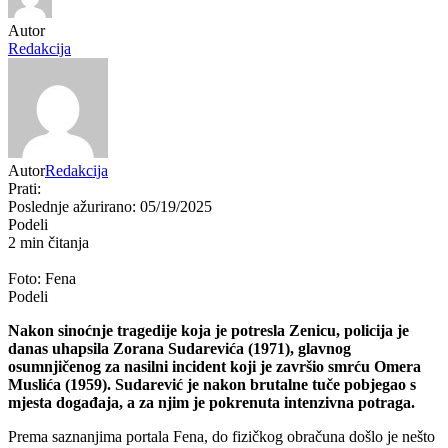
Autor
Redakcija
Autor
Redakcija
Prati:
Poslednje ažurirano: 05/19/2025
Podeli
2 min čitanja
Foto: Fena
Podeli
Nakon
sinoćnje
tragedije
koja
je
potresla
Zenicu,
policija
je
danas
uhapsila
Zorana
Sudarevića (
1971),
glavnog
osumnjičenog
za
nasilni
incident
koji
je
završio
smrću
Omera
Muslića (
1959).
Sudarević
je
nakon
brutalne
tuče
pobjegao
s
mjesta
događaja,
a
za
njim
je
pokrenuta
intenzivna
potraga.
Prema
saznanjima
portala Fena,
do
fizičkog
obračuna
došlo
je
nešto