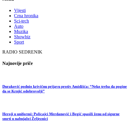
Vijesti
Crna hronika
Sci-tech
Auto
Muzika
Showbiz
Sport
RADIO SEDRENIK
Najnovije priče
Duraković podnio krivičnu prijavu protiv Amidžića: “Neko treba da pogine
da se Krnjić odobrovolji”
Heroji u uniformi: Policajci Merdanović i Begić spasili ženu od sigurne
smrti u nabujaloj Željeznici