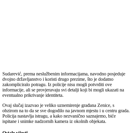
Sudarević,
prema
neslužbenim
informacijama,
navodno
posjeduje
dvojno
državljanstvo
i
koristi
drugo
prezime,
što
je
dodatno
zakompliciralo
potragu.
Iz
policije
nisu
mogli
potvrditi
ove
informacije,
ali
se
provjeravaju
svi
detalji
koji
bi
mogli
ukazati
na
eventualno
prikrivanje
identiteta.
Ovaj
slučaj
izazvao
je
veliko
uznemirenje
građana
Zenice,
s
obzirom
na
to
da
se
sve
dogodilo
na
javnom
mjestu
i
u
centru
grada.
Policija
nastavlja
istragu,
a
kako
nezvanično
saznajemo,
biće
ispitane
i
snimke
nadzornih
kamera
iz
okolnih
objekata.
Ostale vijesti