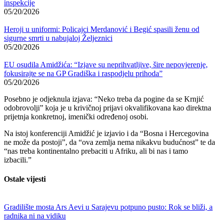
inspekcije
05/20/2026
Heroji u uniformi: Policajci Merdanović i Begić spasili ženu od
sigurne smrti u nabujaloj Željeznici
05/20/2026
EU osudila Amidžića: “Izjave su neprihvatljive, šire nepovjerenje,
fokusirajte se na GP Gradiška i raspodjelu prihoda”
05/20/2026
Posebno je odjeknula izjava: “Neko treba da pogine da se Krnjić
odobrovolji” koja je u krivičnoj prijavi okvalifikovana kao direktna
prijetnja konkretnoj, imenički određenoj osobi.
Na istoj konferenciji Amidžić je izjavio i da “Bosna i Hercegovina
ne može da postoji”, da “ova zemlja nema nikakvu budućnost” te da
“nas treba kontinentalno prebaciti u Afriku, ali bi nas i tamo
izbacili.”
Ostale vijesti
Gradilište mosta Ars Aevi u Sarajevu potpuno pusto: Rok se bliži, a
radnika ni na vidiku