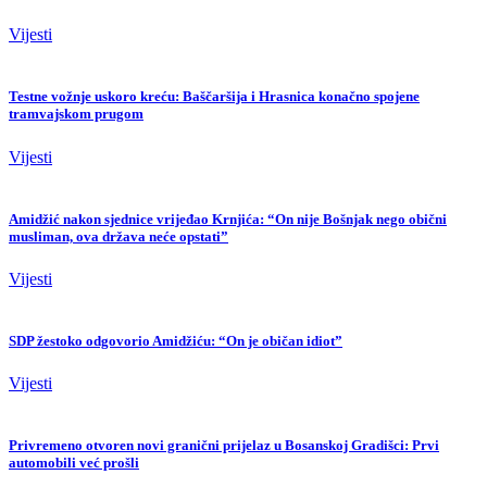
Vijesti
Testne vožnje uskoro kreću: Baščaršija i Hrasnica konačno spojene
tramvajskom prugom
Vijesti
Amidžić nakon sjednice vrijeđao Krnjića: “On nije Bošnjak nego obični
musliman, ova država neće opstati”
Vijesti
SDP žestoko odgovorio Amidžiću: “On je običan idiot”
Vijesti
Privremeno otvoren novi granični prijelaz u Bosanskoj Gradišci: Prvi
automobili već prošli