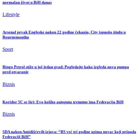
normalan život u BiH danas
Lifestyle
Arsenal prvak Engleske nakon 22 godine čekanja, City ispustio titulu u
Bournemouthu
Sport
Bingo Petrol stiže u još jedan grad: Pogledajte kako izgleda nova pumpa
pred otvaranje
Biznis
Koridor 5C se širi: Evo koliko autoputa trenutno ima Federacija BiH
Biznis
SDA nakon Amidžićevih izjava: “RS već tri godine uzima novac koji pripada
Federaciji BiH”