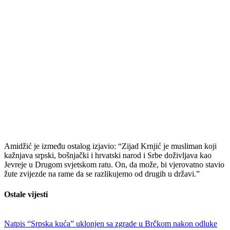
Amidžić je između ostalog izjavio: “Zijad Krnjić je musliman koji
kažnjava srpski, bošnjački i hrvatski narod i Srbe doživljava kao
Jevreje u Drugom svjetskom ratu. On, da može, bi vjerovatno stavio
žute zvijezde na rame da se razlikujemo od drugih u državi.”
Ostale vijesti
Natpis “Srpska kuća” uklonjen sa zgrade u Brčkom nakon odluke