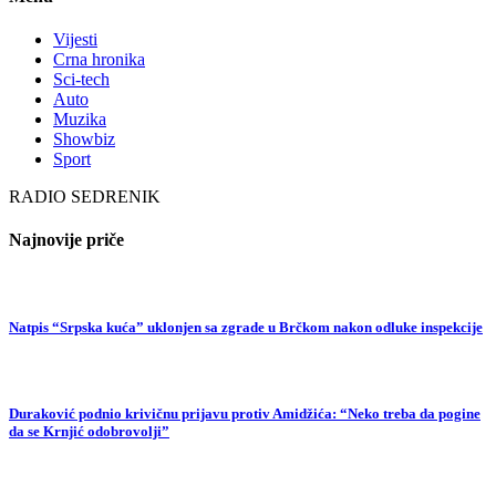
Vijesti
Crna hronika
Sci-tech
Auto
Muzika
Showbiz
Sport
RADIO SEDRENIK
Najnovije priče
Natpis “Srpska kuća” uklonjen sa zgrade u Brčkom nakon odluke inspekcije
Duraković podnio krivičnu prijavu protiv Amidžića: “Neko treba da pogine
da se Krnjić odobrovolji”