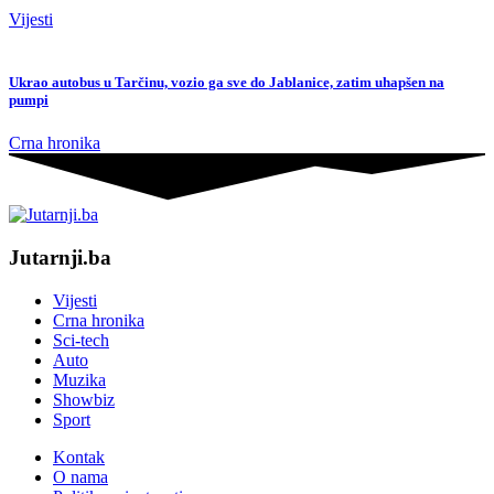
Vijesti
Ukrao autobus u Tarčinu, vozio ga sve do Jablanice, zatim uhapšen na
pumpi
Crna hronika
Jutarnji.ba
Vijesti
Crna hronika
Sci-tech
Auto
Muzika
Showbiz
Sport
Kontak
O nama