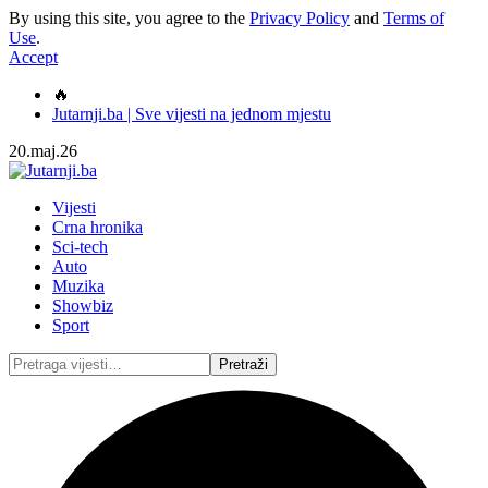
By using this site, you agree to the
Privacy Policy
and
Terms of
Use
.
Accept
🔥
Jutarnji.ba | Sve vijesti na jednom mjestu
20.maj.26
Vijesti
Crna hronika
Sci-tech
Auto
Muzika
Showbiz
Sport