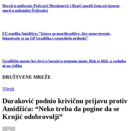
Heroji u uniformi: Policajci Merdanović i Begić spasili ženu od sigurne
smrti u nabujaloj Željeznici
EU osudila Amidžića: “Izjave su neprihvatljive, šire nepovjerenje,
fokusirajte se na GP Gradiška i raspodjelu prihoda”
Gradilište mosta Ars Aevi u Sarajevu potpuno pusto: Rok se bliži, a radnika
ni na vidiku
DRUŠTVENE MREŽE
Vijesti
Duraković podnio krivičnu prijavu protiv
Amidžića: “Neko treba da pogine da se
Krnjić odobrovolji”