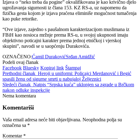
Izjava o “neko treba da pogine” okvalifikovana je kao krivično djelo
ugrožavanja sigurnosti iz člana 153. KZ RS-a, uz napomenu da
fizička gesta kojom je izjava praćena eliminiše mogućnost tumačenja
kao puke retorike.
“Ove izjave, zajedno s paušalnom karakterizacijom muslimana iz
FBiH kao nosioca mržnje prema RS-u, u svojoj ukupnosti imaju
objektivno poticajni karakter prema jednoj etničkoj i vjerskoj
skupini”, navodi se u saopćenju Durakovića.
OZNAČENO:
Ćamil Duraković
Srđan Amidžić
Podeli ovaj članak
Facebook
Bluesky
Kopiraj link
Štampaj
Prethodni članak
Heroji u uniformi: Policajci Merdanović i Begić
spasili ženu od sigurne smrti u nabujaloj Željeznici
Sledeći članak
Natpis “Srpska kuća” uklonjen sa zgrade u Brčkom
nakon odluke inspekcije
Nema komentara
Komentariši
Vaša email adresa neće biti objavljivana.
Neophodna polja su
označena sa
*
Komentar
*