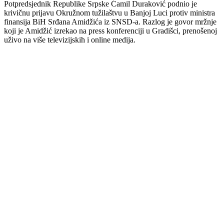
Potpredsjednik Republike Srpske Ćamil Duraković podnio je
krivičnu prijavu Okružnom tužilaštvu u Banjoj Luci protiv ministra
finansija BiH Srđana Amidžića iz SNSD-a. Razlog je govor mržnje
koji je Amidžić izrekao na press konferenciji u Gradišci, prenošenoj
uživo na više televizijskih i online medija.