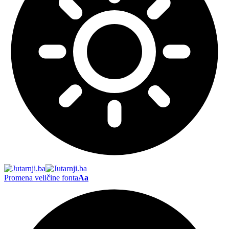
Promena veličine fonta
Aa