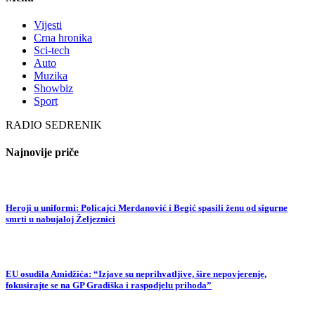
Vijesti
Crna hronika
Sci-tech
Auto
Muzika
Showbiz
Sport
RADIO SEDRENIK
Najnovije priče
Heroji u uniformi: Policajci Merdanović i Begić spasili ženu od sigurne
smrti u nabujaloj Željeznici
EU osudila Amidžića: “Izjave su neprihvatljive, šire nepovjerenje,
fokusirajte se na GP Gradiška i raspodjelu prihoda”