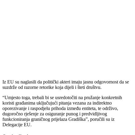
Iz EU su naglasili da politički akteri imaju jasnu odgovornost da se
suzdrže od razorne retorike koja dijeli i šteti društvu.
“Umjesto toga, trebali bi se usredotočiti na pružanje konkretnih
koristi građanima uključujući pitanja vezana za indirektno
oporezivanje i raspodjelu prihoda između entiteta, te održivo,
dugoročno rješenje za osiguranje punog i predvidljivog
funkcioniranja graničnog prijelaza Gradiška”, poručili su iz
Delegacije EU.