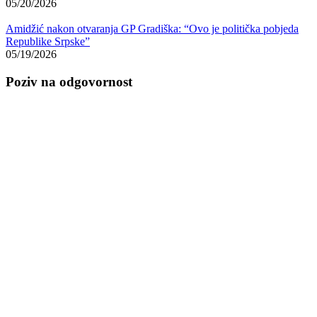
05/20/2026
Amidžić nakon otvaranja GP Gradiška: “Ovo je politička pobjeda
Republike Srpske”
05/19/2026
Poziv na odgovornost