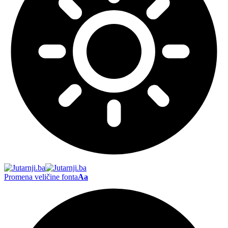
Promena veličine fonta
Aa