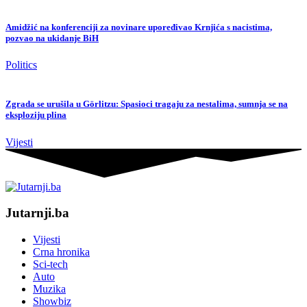
Amidžić na konferenciji za novinare upoređivao Krnjića s nacistima,
pozvao na ukidanje BiH
Politics
Zgrada se urušila u Görlitzu: Spasioci tragaju za nestalima, sumnja se na
eksploziju plina
Vijesti
Jutarnji.ba
Vijesti
Crna hronika
Sci-tech
Auto
Muzika
Showbiz