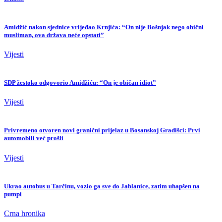
Amidžić nakon sjednice vrijeđao Krnjića: “On nije Bošnjak nego obični
musliman, ova država neće opstati”
Vijesti
SDP žestoko odgovorio Amidžiću: “On je običan idiot”
Vijesti
Privremeno otvoren novi granični prijelaz u Bosanskoj Gradišci: Prvi
automobili već prošli
Vijesti
Ukrao autobus u Tarčinu, vozio ga sve do Jablanice, zatim uhapšen na
pumpi
Crna hronika