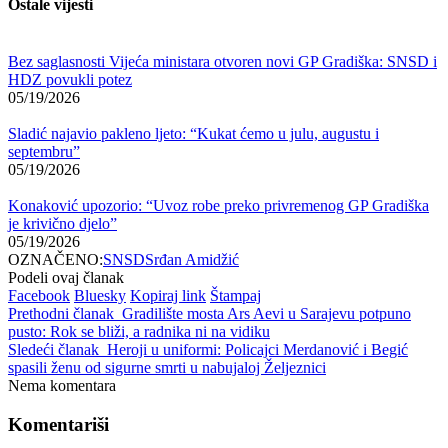
Ostale vijesti
Bez saglasnosti Vijeća ministara otvoren novi GP Gradiška: SNSD i
HDZ povukli potez
05/19/2026
Sladić najavio pakleno ljeto: “Kukat ćemo u julu, augustu i
septembru”
05/19/2026
Konaković upozorio: “Uvoz robe preko privremenog GP Gradiška
je krivično djelo”
05/19/2026
OZNAČENO:
SNSD
Srđan Amidžić
Podeli ovaj članak
Facebook
Bluesky
Kopiraj link
Štampaj
Prethodni članak
Gradilište mosta Ars Aevi u Sarajevu potpuno
pusto: Rok se bliži, a radnika ni na vidiku
Sledeći članak
Heroji u uniformi: Policajci Merdanović i Begić
spasili ženu od sigurne smrti u nabujaloj Željeznici
Nema komentara
Komentariši