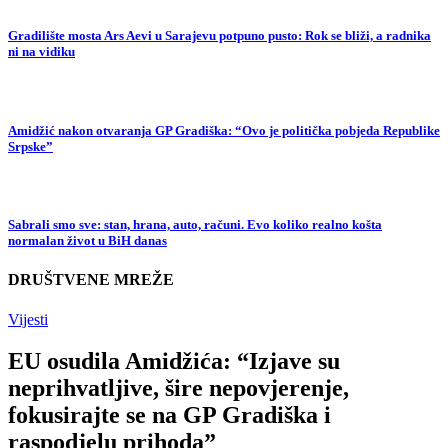
Gradilište mosta Ars Aevi u Sarajevu potpuno pusto: Rok se bliži, a radnika
ni na vidiku
Amidžić nakon otvaranja GP Gradiška: “Ovo je politička pobjeda Republike
Srpske”
Sabrali smo sve: stan, hrana, auto, računi. Evo koliko realno košta
normalan život u BiH danas
DRUŠTVENE MREŽE
Vijesti
EU osudila Amidžića: “Izjave su
neprihvatljive, šire nepovjerenje,
fokusirajte se na GP Gradiška i
raspodjelu prihoda”