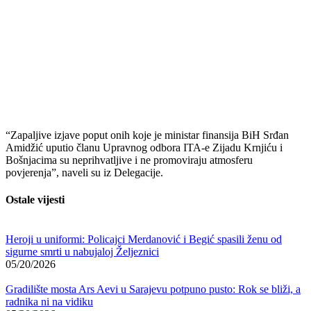
“Zapaljive izjave poput onih koje je ministar finansija BiH Srđan
Amidžić uputio članu Upravnog odbora ITA-e Zijadu Krnjiću i
Bošnjacima su neprihvatljive i ne promoviraju atmosferu
povjerenja”, naveli su iz Delegacije.
Ostale vijesti
Heroji u uniformi: Policajci Merdanović i Begić spasili ženu od
sigurne smrti u nabujaloj Željeznici
05/20/2026
Gradilište mosta Ars Aevi u Sarajevu potpuno pusto: Rok se bliži, a
radnika ni na vidiku