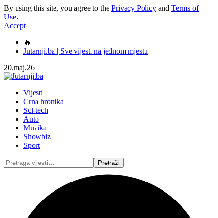
By using this site, you agree to the
Privacy Policy
and
Terms of
Use
.
Accept
🔥
Jutarnji.ba | Sve vijesti na jednom mjestu
20.maj.26
Vijesti
Crna hronika
Sci-tech
Auto
Muzika
Showbiz
Sport