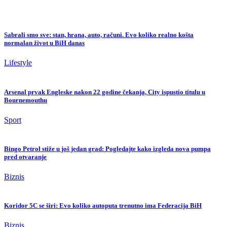
Sabrali smo sve: stan, hrana, auto, računi. Evo koliko realno košta
normalan život u BiH danas
Lifestyle
Arsenal prvak Engleske nakon 22 godine čekanja, City ispustio titulu u
Bournemouthu
Sport
Bingo Petrol stiže u još jedan grad: Pogledajte kako izgleda nova pumpa
pred otvaranje
Biznis
Koridor 5C se širi: Evo koliko autoputa trenutno ima Federacija BiH
Biznis