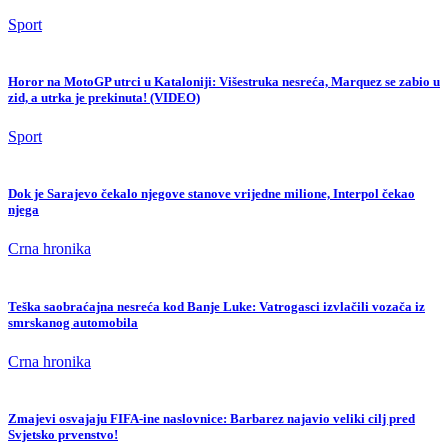
Sport
Horor na MotoGP utrci u Kataloniji: Višestruka nesreća, Marquez se zabio u
zid, a utrka je prekinuta! (VIDEO)
Sport
Dok je Sarajevo čekalo njegove stanove vrijedne milione, Interpol čekao
njega
Crna hronika
Teška saobraćajna nesreća kod Banje Luke: Vatrogasci izvlačili vozača iz
smrskanog automobila
Crna hronika
Zmajevi osvajaju FIFA-ine naslovnice: Barbarez najavio veliki cilj pred
Svjetsko prvenstvo!