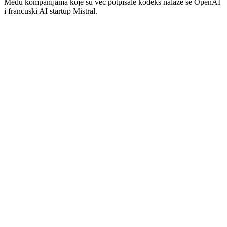
Među kompanijama koje su već potpisale kodeks nalaze se OpenAI
i francuski AI startup Mistral.