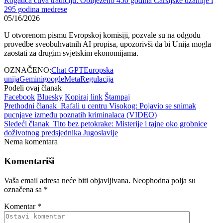
Rogatica čuva tradiciju: Obilježeno 450 godina Čaršijske džamije i
295 godina medrese
05/16/2026
U otvorenom pismu Evropskoj komisiji, pozvale su na odgodu
provedbe sveobuhvatnih AI propisa, upozorivši da bi Unija mogla
zaostati za drugim svjetskim ekonomijama.
OZNAČENO:
Chat GPT
Europska
unija
Gemini
google
Meta
Regulacija
Podeli ovaj članak
Facebook
Bluesky
Kopiraj link
Štampaj
Prethodni članak
Rafali u centru Visokog: Pojavio se snimak
pucnjave između poznatih kriminalaca (VIDEO)
Sledeći članak
Tito bez petokrake: Misterije i tajne oko grobnice
doživotnog predsjednika Jugoslavije
Nema komentara
Komentariši
Vaša email adresa neće biti objavljivana.
Neophodna polja su
označena sa
*
Komentar
*