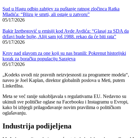
Sud u Hagu odbio zahtjev za puštanje ratnog zločinca Ratka
Mladića: “Blizu je smrti, ali ostaje u zatvoru”
05/17/2026
Bakir Izetbegović u emisiji kod Avde Avdića: “Glasaj za SDA da
državi bude bolje, Aliji sam još 1988. rekao da će biti rata”
05/17/2026
Krov nad glavom za one koji su nas branili: Pokrenut historijski
korak za boračku populaciju Sarajeva
05/17/2026
„Kodeks uvodi niz pravnih neizvjesnosti za programere modela“,
naveo je Joel Kaplan, direktor globalnih poslova u Meti, putem
LinkedIna.
Meta se već ranije sukobljavala s regulativama EU. Nedavno su
ukinuli sve političke oglase na Facebooku i Instagramu u Evropi,
kako bi izbjegli prilagođavanje novim pravilima o političkom
oglašavanju.
Industrija podijeljena