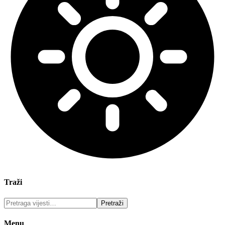
Traži
Menu