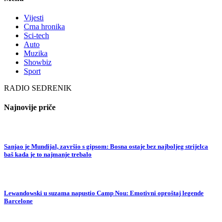
Vijesti
Crna hronika
Sci-tech
Auto
Muzika
Showbiz
Sport
RADIO SEDRENIK
Najnovije priče
Sanjao je Mundijal, završio s gipsom: Bosna ostaje bez najboljeg strijelca
baš kada je to najmanje trebalo
Lewandowski u suzama napustio Camp Nou: Emotivni oproštaj legende
Barcelone