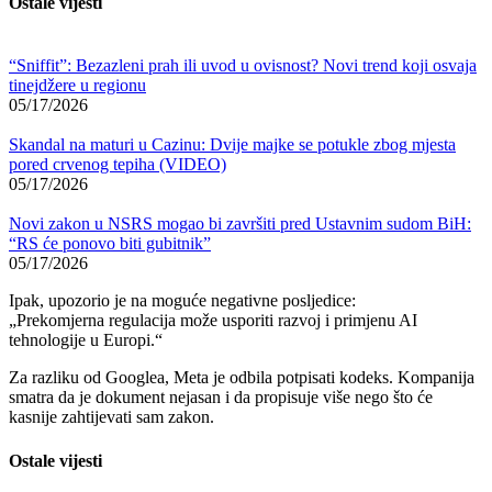
Ostale vijesti
“Sniffit”: Bezazleni prah ili uvod u ovisnost? Novi trend koji osvaja
tinejdžere u regionu
05/17/2026
Skandal na maturi u Cazinu: Dvije majke se potukle zbog mjesta
pored crvenog tepiha (VIDEO)
05/17/2026
Novi zakon u NSRS mogao bi završiti pred Ustavnim sudom BiH:
“RS će ponovo biti gubitnik”
05/17/2026
Ipak, upozorio je na moguće negativne posljedice:
„Prekomjerna regulacija može usporiti razvoj i primjenu AI
tehnologije u Europi.“
Za razliku od Googlea, Meta je odbila potpisati kodeks. Kompanija
smatra da je dokument nejasan i da propisuje više nego što će
kasnije zahtijevati sam zakon.
Ostale vijesti