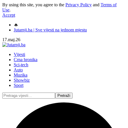
By using this site, you agree to the
Privacy Policy
and
Terms of
Use
.
Accept
🔥
Jutarnji.ba | Sve vijesti na jednom mjestu
17.maj.26
Vijesti
Crna hronika
Sci-tech
Auto
Muzika
Showbiz
Sport