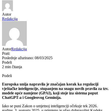
Autor
Redakcija
Autor
Redakcija
Prati:
Poslednje ažurirano: 08/03/2025
Podeli
2 min čitanja
Podeli
Europska unija napravila je značajan korak ka regulaciji
vještačke inteligencije, stupanjem na snagu novih pravila za tzv.
modele opće namjene (GPAI), koji stoje iza sistema poput
ChatGPT-a i Googleovog Geminija.
Iako se puni Zakon o umjetnoj inteligenciji očekuje tek 2026.
godine, 3. augusta 2025. u primjenu je ušao dobrovoljni Kodeks