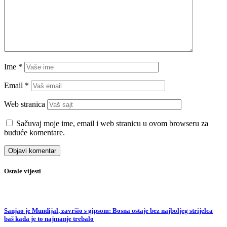
Ime
*
Email
*
Web stranica
Sačuvaj moje ime, email i web stranicu u ovom browseru za
buduće komentare.
Ostale vijesti
Sanjao je Mundijal, završio s gipsom: Bosna ostaje bez najboljeg strijelca
baš kada je to najmanje trebalo