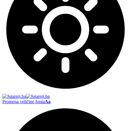
Promena veličine fonta
Aa