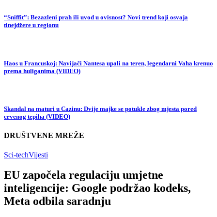
“Sniffit”: Bezazleni prah ili uvod u ovisnost? Novi trend koji osvaja
tinejdžere u regionu
Haos u Francuskoj: Navijači Nantesa upali na teren, legendarni Vaha krenuo
prema huliganima (VIDEO)
Skandal na maturi u Cazinu: Dvije majke se potukle zbog mjesta pored
crvenog tepiha (VIDEO)
DRUŠTVENE MREŽE
Sci-tech
Vijesti
EU započela regulaciju umjetne
inteligencije: Google podržao kodeks,
Meta odbila saradnju