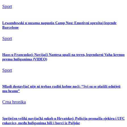
Sport
Lewandowski u suzama napustio Camp Nou: Emotivni oproštaj legende
Barcelone
Sport
Haos u Francuskoj: Navijači Nantesa upali na teren, legendarni Vaha krenuo
prema huliganima (VIDEO)
Sport
Mladi dostavljač nije ni trebao raditi kobne noći: “Svi su se plašili odnijeti
mu hranu”
Crna hronika
Spriječen veliki navijački sukob u Hrvatskoj: Policija pronašla sjekiru i UFC
rukavice, među huliganima bili i borci iz Poljske