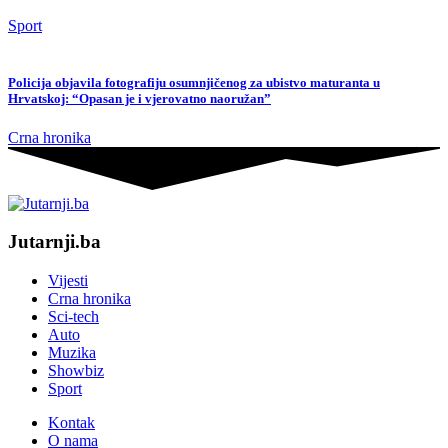
Sport
Policija objavila fotografiju osumnjičenog za ubistvo maturanta u
Hrvatskoj: “Opasan je i vjerovatno naoružan”
Crna hronika
Jutarnji.ba
Vijesti
Crna hronika
Sci-tech
Auto
Muzika
Showbiz
Sport
Kontak
O nama