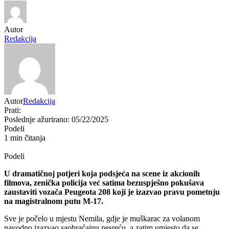
Autor
Redakcija
Autor
Redakcija
Prati:
Poslednje ažurirano: 05/22/2025
Podeli
1 min čitanja
Podeli
U
dramatičnoj
potjeri
koja
podsjeća
na
scene
iz
akcionih
filmova,
zenička
policija
već
satima
bezuspješno
pokušava
zaustaviti
vozača
Peugeota
208
koji
je
izazvao
pravu
pometnju
na
magistralnom
putu
M-
17.
Sve
je
počelo
u
mjestu
Nemila,
gdje
je
muškarac
za
volanom
navodno
izazvao
saobraćajnu
nesreću,
a
zatim
umjesto
da
se