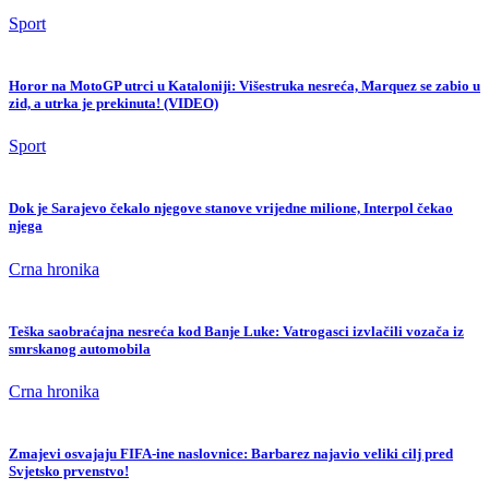
Sport
Horor na MotoGP utrci u Kataloniji: Višestruka nesreća, Marquez se zabio u
zid, a utrka je prekinuta! (VIDEO)
Sport
Dok je Sarajevo čekalo njegove stanove vrijedne milione, Interpol čekao
njega
Crna hronika
Teška saobraćajna nesreća kod Banje Luke: Vatrogasci izvlačili vozača iz
smrskanog automobila
Crna hronika
Zmajevi osvajaju FIFA-ine naslovnice: Barbarez najavio veliki cilj pred
Svjetsko prvenstvo!