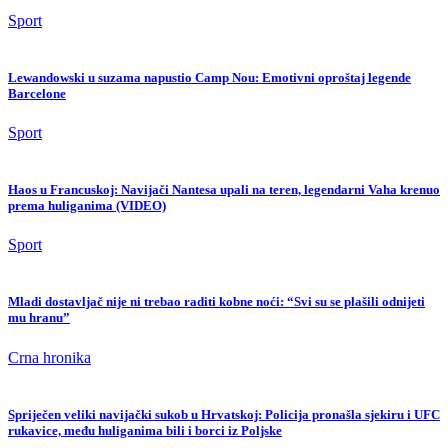
Sport
Lewandowski u suzama napustio Camp Nou: Emotivni oproštaj legende
Barcelone
Sport
Haos u Francuskoj: Navijači Nantesa upali na teren, legendarni Vaha krenuo
prema huliganima (VIDEO)
Sport
Mladi dostavljač nije ni trebao raditi kobne noći: “Svi su se plašili odnijeti
mu hranu”
Crna hronika
Spriječen veliki navijački sukob u Hrvatskoj: Policija pronašla sjekiru i UFC
rukavice, među huliganima bili i borci iz Poljske