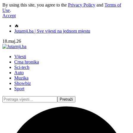
By using this site, you agree to the
Privacy Policy
and
Terms of
Use
.
Accept
🔥
Jutarnji.ba | Sve vijesti na jednom mjestu
18.maj.26
Vijesti
Crna hronika
Sci-tech
Auto
Muzika
Showbiz
Sport