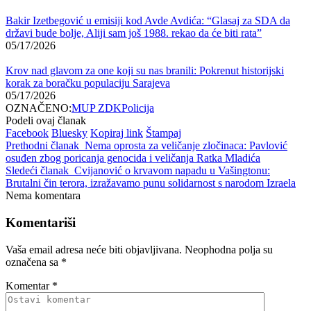
Bakir Izetbegović u emisiji kod Avde Avdića: “Glasaj za SDA da
državi bude bolje, Aliji sam još 1988. rekao da će biti rata”
05/17/2026
Krov nad glavom za one koji su nas branili: Pokrenut historijski
korak za boračku populaciju Sarajeva
05/17/2026
OZNAČENO:
MUP ZDK
Policija
Podeli ovaj članak
Facebook
Bluesky
Kopiraj link
Štampaj
Prethodni članak
Nema oprosta za veličanje zločinaca: Pavlović
osuđen zbog poricanja genocida i veličanja Ratka Mladića
Sledeći članak
Cvijanović o krvavom napadu u Vašingtonu:
Brutalni čin terora, izražavamo punu solidarnost s narodom Izraela
Nema komentara
Komentariši
Vaša email adresa neće biti objavljivana.
Neophodna polja su
označena sa
*
Komentar
*