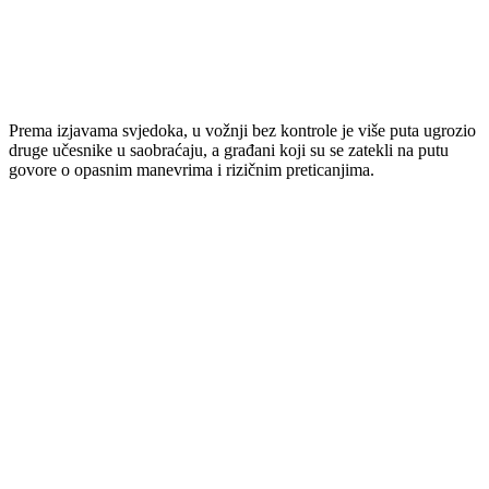
Prema
izjavama
svjedoka,
u
vožnji
bez
kontrole
je
više
puta
ugrozio
druge
učesnike
u
saobraćaju,
a
građani
koji
su
se
zatekli
na
putu
govore
o
opasnim
manevrima
i
rizičnim
preticanjima.