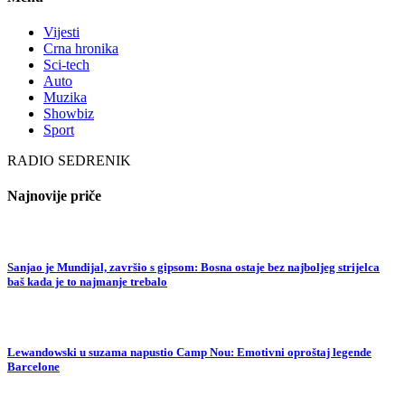
Vijesti
Crna hronika
Sci-tech
Auto
Muzika
Showbiz
Sport
RADIO SEDRENIK
Najnovije priče
Sanjao je Mundijal, završio s gipsom: Bosna ostaje bez najboljeg strijelca
baš kada je to najmanje trebalo
Lewandowski u suzama napustio Camp Nou: Emotivni oproštaj legende
Barcelone