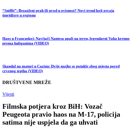
“Sniffit”: Bezazleni prah ili uvod u ovisnost? Novi trend koji osvaja
tinejdžere u regionu
Haos u Francuskoj: Navijači Nantesa upali na teren, legendarni Vaha krenuo
prema huliganima (VIDEO)
Skandal na maturi u Cazinu: Dvije majke se potukle zbog mjesta pored
crvenog tepiha (VIDEO)
DRUŠTVENE MREŽE
Vijesti
Filmska potjera kroz BiH: Vozač
Peugeota pravio haos na M-17, policija
satima nije uspjela da ga uhvati