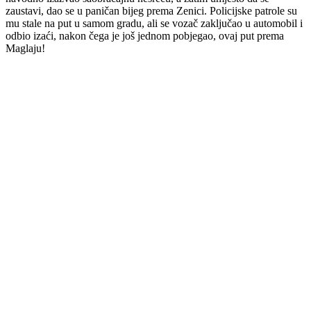
zaustavi,
dao
se
u
paničan
bijeg
prema
Zenici.
Policijske
patrole
su
mu
stale
na
put
u
samom
gradu,
ali
se
vozač
zaključao
u
automobil
i
odbio
izaći,
nakon
čega
je
još
jednom
pobjegao,
ovaj
put
prema
Maglaju!