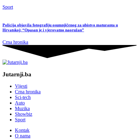
Sport
Policija objavila fotografiju osumnjičenog za ubistvo maturanta u
Hrvatskoj: “Opasan je i vjerovatno naoružan”
Crna hronika
Jutarnji.ba
Vijesti
Crna hronika
Sci-tech
Auto
Muzika
Showbiz
Sport
Kontak
O nama