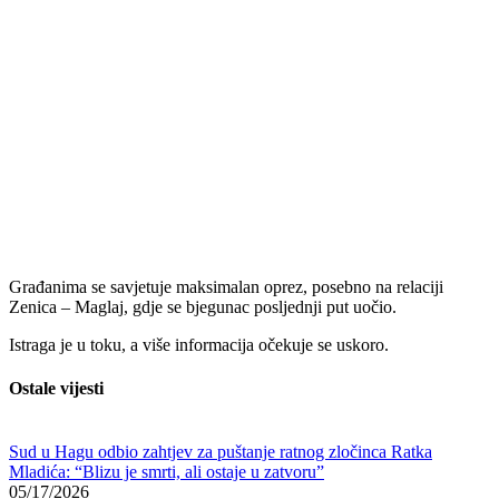
Građanima
se
savjetuje
maksimalan
oprez,
posebno
na
relaciji
Zenica –
Maglaj,
gdje
se
bjegunac
posljednji
put
uočio.
Istraga
je
u
toku,
a
više
informacija
očekuje
se
uskoro.
Ostale vijesti
Sud u Hagu odbio zahtjev za puštanje ratnog zločinca Ratka
Mladića: “Blizu je smrti, ali ostaje u zatvoru”
05/17/2026