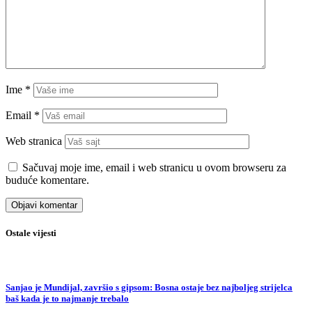
Ime
*
Email
*
Web stranica
Sačuvaj moje ime, email i web stranicu u ovom browseru za
buduće komentare.
Ostale vijesti
Sanjao je Mundijal, završio s gipsom: Bosna ostaje bez najboljeg strijelca
baš kada je to najmanje trebalo