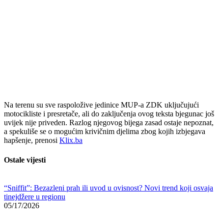
Na
terenu
su
sve
raspoložive
jedinice
MUP-
a
ZDK
uključujući
motocikliste
i
presretače,
ali
do
zaključenja
ovog
teksta
bjegunac
još
uvijek
nije
priveden.
Razlog
njegovog
bijega
zasad
ostaje
nepoznat,
a
spekuliše
se
o
mogućim
krivičnim
djelima
zbog
kojih
izbjegava
hapšenje, prenosi
Klix.ba
Ostale vijesti
“Sniffit”: Bezazleni prah ili uvod u ovisnost? Novi trend koji osvaja
tinejdžere u regionu
05/17/2026