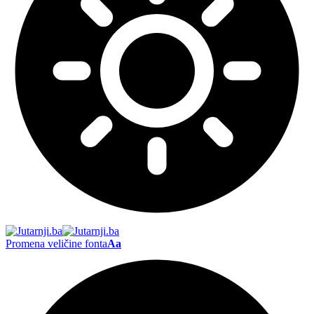
Promena veličine fonta
Aa