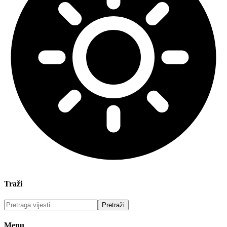
Traži
Menu