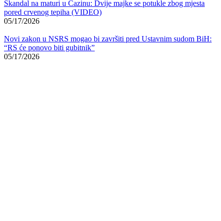
Skandal na maturi u Cazinu: Dvije majke se potukle zbog mjesta
pored crvenog tepiha (VIDEO)
05/17/2026
Novi zakon u NSRS mogao bi završiti pred Ustavnim sudom BiH:
“RS će ponovo biti gubitnik”
05/17/2026