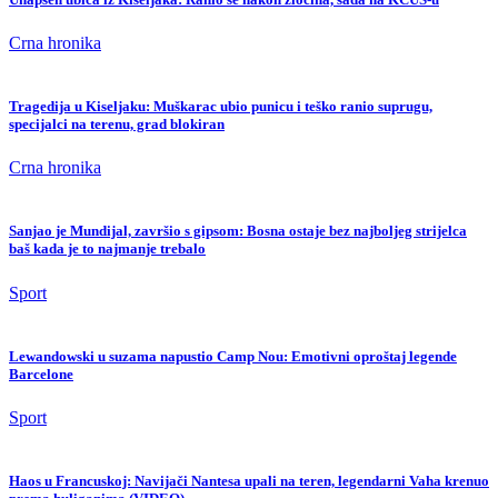
Crna hronika
Tragedija u Kiseljaku: Muškarac ubio punicu i teško ranio suprugu,
specijalci na terenu, grad blokiran
Crna hronika
Sanjao je Mundijal, završio s gipsom: Bosna ostaje bez najboljeg strijelca
baš kada je to najmanje trebalo
Sport
Lewandowski u suzama napustio Camp Nou: Emotivni oproštaj legende
Barcelone
Sport
Haos u Francuskoj: Navijači Nantesa upali na teren, legendarni Vaha krenuo