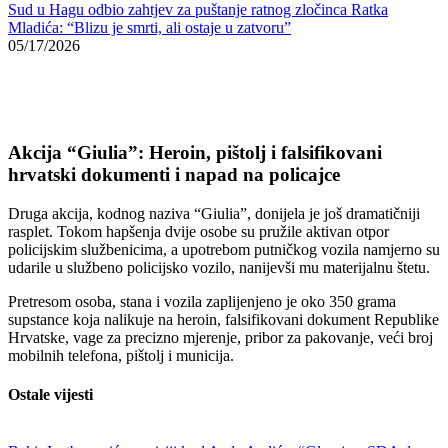
Sud u Hagu odbio zahtjev za puštanje ratnog zločinca Ratka
Mladića: “Blizu je smrti, ali ostaje u zatvoru”
05/17/2026
Akcija “Giulia”: Heroin, pištolj i falsifikovani
hrvatski dokumenti i napad na policajce
Druga akcija, kodnog naziva “Giulia”, donijela je još dramatičniji
rasplet. Tokom hapšenja dvije osobe su pružile aktivan otpor
policijskim službenicima, a upotrebom putničkog vozila namjerno su
udarile u službeno policijsko vozilo, nanijevši mu materijalnu štetu.
Pretresom osoba, stana i vozila zaplijenjeno je oko 350 grama
supstance koja nalikuje na heroin, falsifikovani dokument Republike
Hrvatske, vage za precizno mjerenje, pribor za pakovanje, veći broj
mobilnih telefona, pištolj i municija.
Ostale vijesti