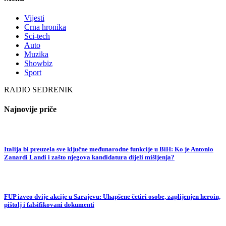
Vijesti
Crna hronika
Sci-tech
Auto
Muzika
Showbiz
Sport
RADIO SEDRENIK
Najnovije priče
Italija bi preuzela sve ključne međunarodne funkcije u BiH: Ko je Antonio
Zanardi Landi i zašto njegova kandidatura dijeli mišljenja?
FUP izveo dvije akcije u Sarajevu: Uhapšene četiri osobe, zaplijenjen heroin,
pištolj i falsifikovani dokumenti