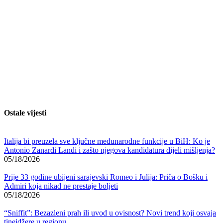
Ostale vijesti
Italija bi preuzela sve ključne međunarodne funkcije u BiH: Ko je
Antonio Zanardi Landi i zašto njegova kandidatura dijeli mišljenja?
05/18/2026
Prije 33 godine ubijeni sarajevski Romeo i Julija: Priča o Bošku i
Admiri koja nikad ne prestaje boljeti
05/18/2026
“Sniffit”: Bezazleni prah ili uvod u ovisnost? Novi trend koji osvaja
tinejdžere u regionu