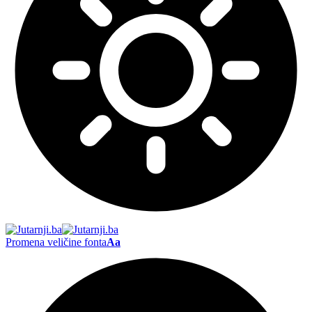
Promena veličine fonta
Aa