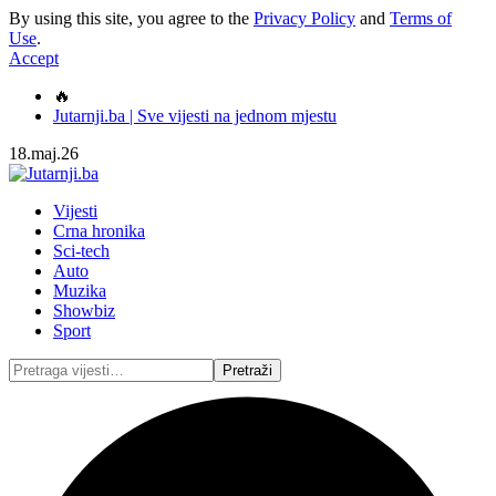
By using this site, you agree to the
Privacy Policy
and
Terms of
Use
.
Accept
🔥
Jutarnji.ba | Sve vijesti na jednom mjestu
18.maj.26
Vijesti
Crna hronika
Sci-tech
Auto
Muzika
Showbiz
Sport