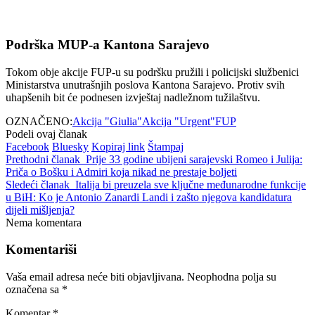
Podrška MUP-a Kantona Sarajevo
Tokom obje akcije FUP-u su podršku pružili i policijski službenici
Ministarstva unutrašnjih poslova Kantona Sarajevo. Protiv svih
uhapšenih bit će podnesen izvještaj nadležnom tužilaštvu.
OZNAČENO:
Akcija "Giulia"
Akcija "Urgent"
FUP
Podeli ovaj članak
Facebook
Bluesky
Kopiraj link
Štampaj
Prethodni članak
Prije 33 godine ubijeni sarajevski Romeo i Julija:
Priča o Bošku i Admiri koja nikad ne prestaje boljeti
Sledeći članak
Italija bi preuzela sve ključne međunarodne funkcije
u BiH: Ko je Antonio Zanardi Landi i zašto njegova kandidatura
dijeli mišljenja?
Nema komentara
Komentariši
Vaša email adresa neće biti objavljivana.
Neophodna polja su
označena sa
*
Komentar
*