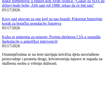
Bakir Izetbegović u emisiji kod Avde Avdića: “Glasaj za SDA da
državi bude bolje, Aliji sam još 1988. rekao da će biti rata”
05/17/2026
Krov nad glavom za one koji su nas branili: Pokrenut historijski
korak za boračku populaciju Sarajeva
05/17/2026
Kuba se priprema za najgore: Posjeta direktora CIA-e raspalila
špekulacije o američkoj intervenciji
05/17/2026
Osumnjičenima se na teret stavljaju krivična djela neovlaštene
proizvodnje i prometa droge, krivotvorenja isprave te napada na
službenu osobu u vršenju dužnosti.