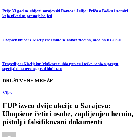
Prije 33 godine ubijeni sarajevski Romeo i Julija: Priča o Bošku i Admiri
koja nikad ne prestaje boljeti
Uhapšen ubica iz Kiseljaka: Ranio se nakon zločina, sada na KCUS-u
Tragedija u Kiseljaku: Muškarac ubio punicu i teško ranio suprugu,
specijalci na terenu, grad blokiran
DRUŠTVENE MREŽE
Vijesti
FUP izveo dvije akcije u Sarajevu:
Uhapšene četiri osobe, zaplijenjen heroin,
pištolj i falsifikovani dokumenti