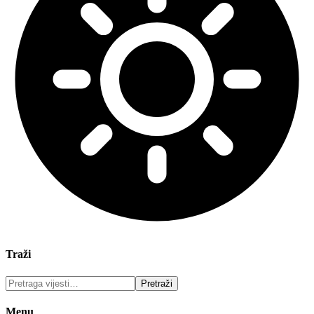
Traži
Menu