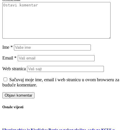
Ime
*
Email
*
Web stranica
Sačuvaj moje ime, email i web stranicu u ovom browseru za
buduće komentare.
Ostale vijesti
Uhapšen ubica iz Kiseljaka: Ranio se nakon zločina, sada na KCUS-u