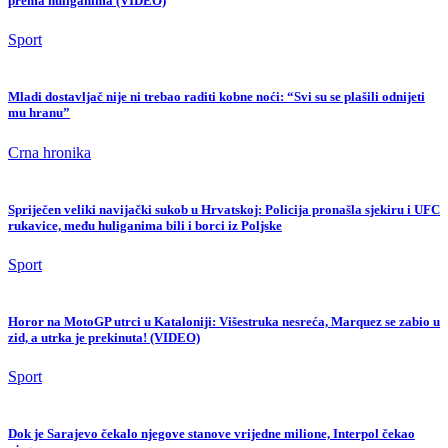
prema huliganima (VIDEO)
Sport
Mladi dostavljač nije ni trebao raditi kobne noći: “Svi su se plašili odnijeti
mu hranu”
Crna hronika
Spriječen veliki navijački sukob u Hrvatskoj: Policija pronašla sjekiru i UFC
rukavice, među huliganima bili i borci iz Poljske
Sport
Horor na MotoGP utrci u Kataloniji: Višestruka nesreća, Marquez se zabio u
zid, a utrka je prekinuta! (VIDEO)
Sport
Dok je Sarajevo čekalo njegove stanove vrijedne milione, Interpol čekao