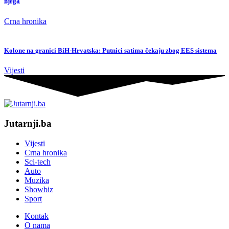
njega
Crna hronika
Kolone na granici BiH-Hrvatska: Putnici satima čekaju zbog EES sistema
Vijesti
Jutarnji.ba
Vijesti
Crna hronika
Sci-tech
Auto
Muzika
Showbiz
Sport
Kontak
O nama