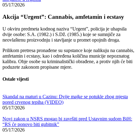
05/17/2026
Akcija “Urgent”: Cannabis, amfetamin i ecstasy
U okviru predmeta kodnog naziva “Urgent”, policija je uhapsila
dvije osobe: S.A. (1982.) i S.Dž. (1985.) koje se sumnjiče za
neovlaštenu proizvodnju i stavljanje u promet opojnih droga.
Prilikom pretresa pronađene su supstance koje nalikuju na cannabis,
amfetamin i ecstasy, kao i određena količina municije nepoznatog
kalibra. Obje osobe su kriminalistički obrađene, a protiv njih će biti
poduzete zakonom propisane mjere.
Ostale vijesti
Skandal na maturi u Cazinu: Dvije majke se potukle zbog mjesta
pored crvenog tepiha (VIDEO)
05/17/2026
Novi zakon u NSRS mogao bi završiti pred Ustavnim sudom BiH:
“RS će ponovo biti gubitnik”
05/17/2026