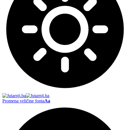
Promena veličine fonta
Aa