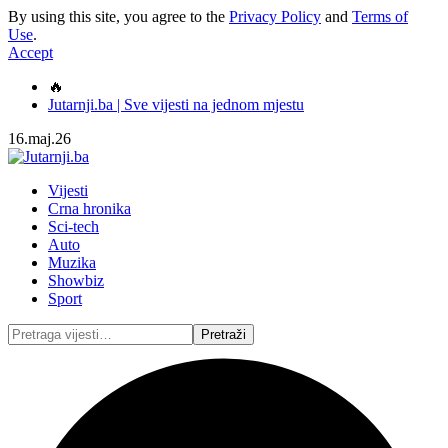
By using this site, you agree to the
Privacy Policy
and
Terms of
Use
.
Accept
🔥
Jutarnji.ba | Sve vijesti na jednom mjestu
16.maj.26
Vijesti
Crna hronika
Sci-tech
Auto
Muzika
Showbiz
Sport