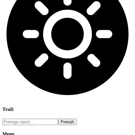
Traži
Menu