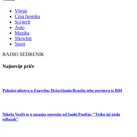
Vijesti
Crna hronika
Sci-tech
Auto
Muzika
Showbiz
Sport
RADIO SEDRENIK
Najnovije priče
Pokušaj ubistva u Zagrebu: Državljanin Brazila izbo partnera iz BiH
Nikola Vasilj se u suzama oprostio od Sankt Paulija: “Teško mi pada
odlazak”