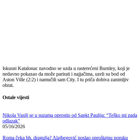
Iskusni Katalonac navodno se uzda u rasterećeni Burnley, koji je
nedavno pokazao da može parirati i najjačima, uzeli su bod od
Aston Ville (2:2) i namučili sam City. I tu priča dobiva zanimljiv
obrat.
Ostale vijesti
Nikola Vasilj se u suzama oprostio od Sankt Paulija: “Teško mi pada
odlazak”
05/16/2026
Roma čeka bh. dragulja? Alajbegović poslao oproštajnu poruku