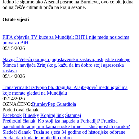
Jedno je sigurno ako Arsenal posrne na Burnleyu, ovo će biti jedna
od najčešće citiranih priča na kraju sezone.
Ostale vijesti
FIFA objavila TV kuće za Mundijal: BHT1 nije među nosiocima
prava za BiH
05/15/2026
Navijač Veleža podigao jugoslavensku zastavu, uslijedile reakcije
Štimca i navijača Zrinjskog, kažu da im dobro stoji agresorska
zastava
05/14/2026
Transfermarkt izdvojio bh. dragulja: Alajbegović među igračima
koje morate gledati na Mundijalu
05/14/2026
OZNAČENO:
Burnley
Pep Guardiola
Podeli ovaj članak
Facebook
Bluesky
Kopiraj link
Štampaj
Prethodni članak
Ko stoji iza napada u Ferhadiji? Franšiza
napadnutih radnji u rukama srpske firme — slučajnost ili poruka?
Sledeći članak
Tuzla se sjeća 34 godine od historijske odbrane
grada, dan kada je pobijedilo dobro