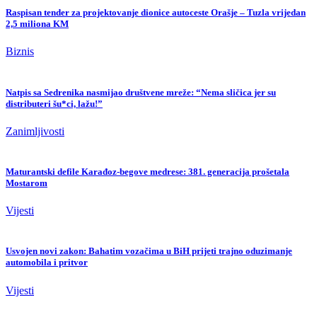
Raspisan tender za projektovanje dionice autoceste Orašje – Tuzla vrijedan
2,5 miliona KM
Biznis
Natpis sa Sedrenika nasmijao društvene mreže: “Nema sličica jer su
distributeri šu*ci, lažu!”
Zanimljivosti
Maturantski defile Karađoz-begove medrese: 381. generacija prošetala
Mostarom
Vijesti
Usvojen novi zakon: Bahatim vozačima u BiH prijeti trajno oduzimanje
automobila i pritvor
Vijesti