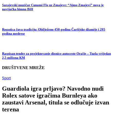
Sarajevski muzičar Cunami Flo uz Zmajeve: “Ajmo Zmajevi” nova je
navijačka himna BiH
Rogatica čuva tradiciju: Obilježeno 450 godina Čaršijske džamije i 295
godina medrese
Raspisan tender za projektovanje dionice autoceste Orašje – Tuzla vrijedan
2,5 miliona KM
DRUŠTVENE MREŽE
Sport
Guardiola igra prljavo? Navodno nudi
Rolex satove igračima Burnleya ako
zaustavi Arsenal, titula se odlučuje izvan
terena