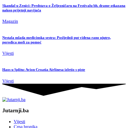
Skandal u Zenici: Predstava o Željezničaru na Festivalu bh. drame otkazana
nakon prijetnji navijača
Magazin
Nestala mlada medicinska sestra: Posljednji put viđena rano ujutro,
porodica moli za pomoć
Vijesti
Haos u Splitu: Avion Croatia Airlinesa izletio s piste
Vijesti
Jutarnji.ba
Vijesti
Crna hronika