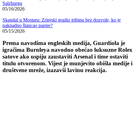
Salzburgu
05/16/2026
Skandal u Mostaru: Zrinjski gradio tribinu bez dozvole, ko je
naknadno štancao papire?
05/15/2026
Prema navodima engleskih medija, Guardiola je
igračima Burnleya navodno obećao luksuzne Rolex
satove ako uspiju zaustaviti Arsenal i time ostaviti
titulu otvorenom. Vijest je munjevito obišla medije i
društvene mreže, izazavši lavinu reakcija.