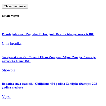
Ostale vijesti
Pokušaj ubistva u Zagrebu: Državljanin Brazila izbo partnera iz BiH
Crna hronika
Sarajevski muzičar Cunami Flo uz Zmajeve: “Ajmo Zmajevi” nova je
navijačka himna BiH
Showbiz
Rogatica čuva tradiciju: Obilježeno 450 godina Čaršijske džamije i 295
godina medrese
Vijesti