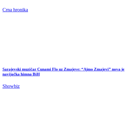
Crna hronika
Sarajevski muzičar Cunami Flo uz Zmajeve: “Ajmo Zmajevi” nova je
navijačka himna BiH
Showbiz