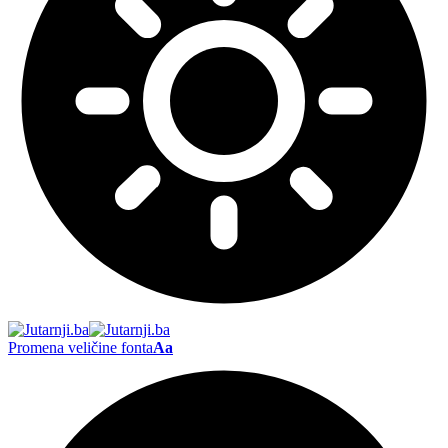
Promena veličine fonta
Aa