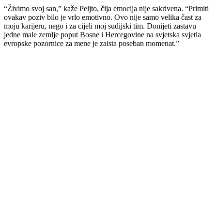
“Živimo svoj san,” kaže Peljto, čija emocija nije sakrivena. “Primiti
ovakav poziv bilo je vrlo emotivno. Ovo nije samo velika čast za
moju karijeru, nego i za cijeli moj sudijski tim. Donijeti zastavu
jedne male zemlje poput Bosne i Hercegovine na svjetska svjetla
evropske pozornice za mene je zaista poseban momenat.”