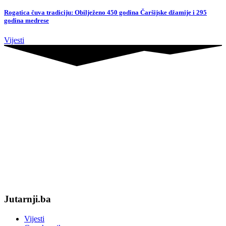
Rogatica čuva tradiciju: Obilježeno 450 godina Čaršijske džamije i 295
godina medrese
Vijesti
Jutarnji.ba
Vijesti