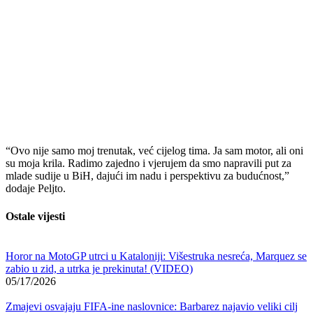
“Ovo nije samo moj trenutak, već cijelog tima. Ja sam motor, ali oni
su moja krila. Radimo zajedno i vjerujem da smo napravili put za
mlade sudije u BiH, dajući im nadu i perspektivu za budućnost,”
dodaje Peljto.
Ostale vijesti
Horor na MotoGP utrci u Kataloniji: Višestruka nesreća, Marquez se
zabio u zid, a utrka je prekinuta! (VIDEO)
05/17/2026
Zmajevi osvajaju FIFA-ine naslovnice: Barbarez najavio veliki cilj