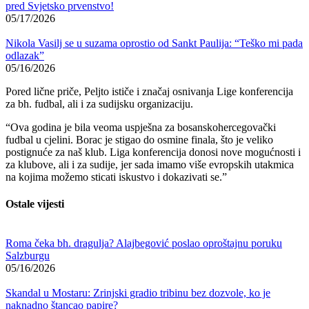
pred Svjetsko prvenstvo!
05/17/2026
Nikola Vasilj se u suzama oprostio od Sankt Paulija: “Teško mi pada
odlazak”
05/16/2026
Pored lične priče, Peljto ističe i značaj osnivanja Lige konferencija
za bh. fudbal, ali i za sudijsku organizaciju.
“Ova godina je bila veoma uspješna za bosanskohercegovački
fudbal u cjelini. Borac je stigao do osmine finala, što je veliko
postignuće za naš klub. Liga konferencija donosi nove mogućnosti i
za klubove, ali i za sudije, jer sada imamo više evropskih utakmica
na kojima možemo sticati iskustvo i dokazivati se.”
Ostale vijesti
Roma čeka bh. dragulja? Alajbegović poslao oproštajnu poruku
Salzburgu
05/16/2026
Skandal u Mostaru: Zrinjski gradio tribinu bez dozvole, ko je
naknadno štancao papire?