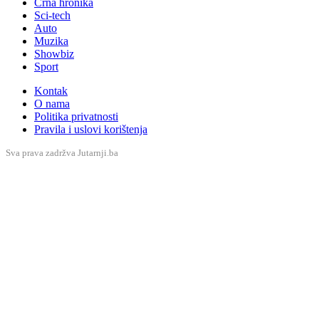
Crna hronika
Sci-tech
Auto
Muzika
Showbiz
Sport
Kontak
O nama
Politika privatnosti
Pravila i uslovi korištenja
Sva prava zadržva Jutarnji.ba