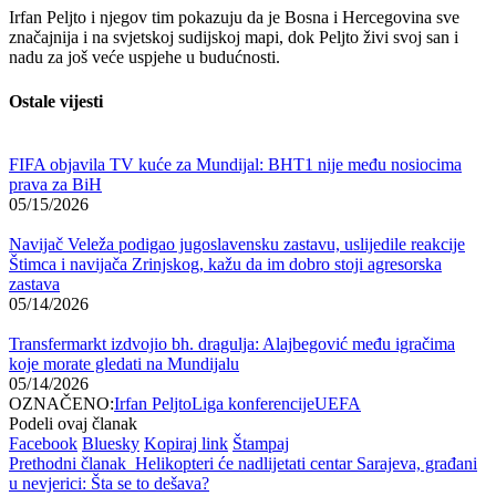
Irfan Peljto i njegov tim pokazuju da je Bosna i Hercegovina sve
značajnija i na svjetskoj sudijskoj mapi, dok Peljto živi svoj san i
nadu za još veće uspjehe u budućnosti.
Ostale vijesti
FIFA objavila TV kuće za Mundijal: BHT1 nije među nosiocima
prava za BiH
05/15/2026
Navijač Veleža podigao jugoslavensku zastavu, uslijedile reakcije
Štimca i navijača Zrinjskog, kažu da im dobro stoji agresorska
zastava
05/14/2026
Transfermarkt izdvojio bh. dragulja: Alajbegović među igračima
koje morate gledati na Mundijalu
05/14/2026
OZNAČENO:
Irfan Peljto
Liga konferencije
UEFA
Podeli ovaj članak
Facebook
Bluesky
Kopiraj link
Štampaj
Prethodni članak
Helikopteri će nadlijetati centar Sarajeva, građani
u nevjerici: Šta se to dešava?