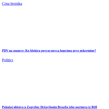
Crna hronika
PDV na stanove: Ko blokira povrat novca kupcima prve nekretnine?
Politics
Pokušaj ubistva u Zagrebu: Državljanin Brazila izbo partnera iz BiH