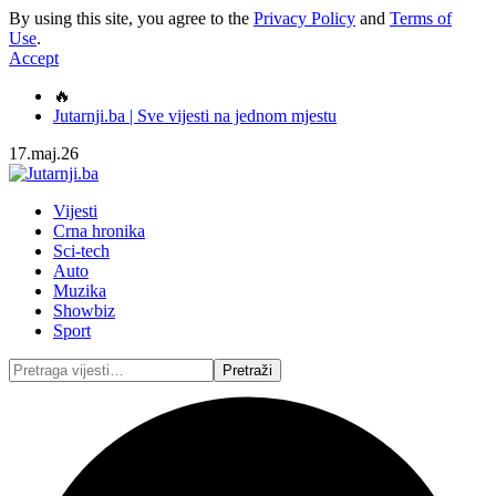
By using this site, you agree to the
Privacy Policy
and
Terms of
Use
.
Accept
🔥
Jutarnji.ba | Sve vijesti na jednom mjestu
17.maj.26
Vijesti
Crna hronika
Sci-tech
Auto
Muzika
Showbiz
Sport