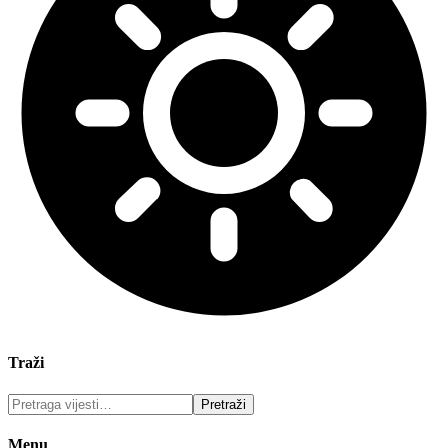
Traži
Menu