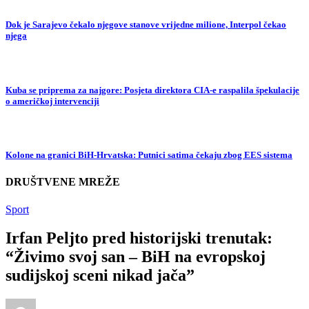
Dok je Sarajevo čekalo njegove stanove vrijedne milione, Interpol čekao
njega
Kuba se priprema za najgore: Posjeta direktora CIA-e raspalila špekulacije
o američkoj intervenciji
Kolone na granici BiH-Hrvatska: Putnici satima čekaju zbog EES sistema
DRUŠTVENE MREŽE
Sport
Irfan Peljto pred historijski trenutak:
“Živimo svoj san – BiH na evropskoj
sudijskoj sceni nikad jača”