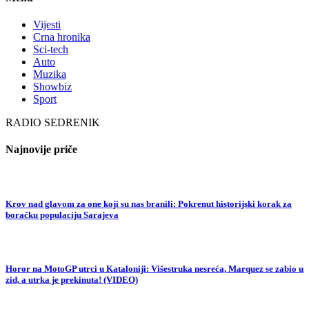
Vijesti
Crna hronika
Sci-tech
Auto
Muzika
Showbiz
Sport
RADIO SEDRENIK
Najnovije priče
Krov nad glavom za one koji su nas branili: Pokrenut historijski korak za
boračku populaciju Sarajeva
Horor na MotoGP utrci u Kataloniji: Višestruka nesreća, Marquez se zabio u
zid, a utrka je prekinuta! (VIDEO)