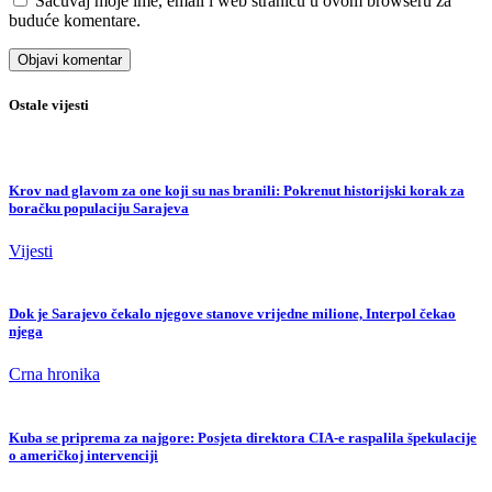
Sačuvaj moje ime, email i web stranicu u ovom browseru za
buduće komentare.
Ostale vijesti
Krov nad glavom za one koji su nas branili: Pokrenut historijski korak za
boračku populaciju Sarajeva
Vijesti
Dok je Sarajevo čekalo njegove stanove vrijedne milione, Interpol čekao
njega
Crna hronika
Kuba se priprema za najgore: Posjeta direktora CIA-e raspalila špekulacije
o američkoj intervenciji