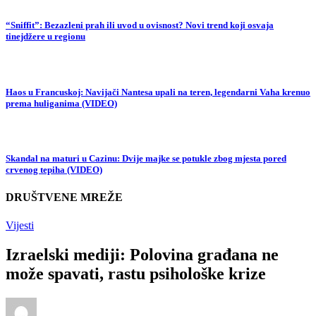
“Sniffit”: Bezazleni prah ili uvod u ovisnost? Novi trend koji osvaja
tinejdžere u regionu
Haos u Francuskoj: Navijači Nantesa upali na teren, legendarni Vaha krenuo
prema huliganima (VIDEO)
Skandal na maturi u Cazinu: Dvije majke se potukle zbog mjesta pored
crvenog tepiha (VIDEO)
DRUŠTVENE MREŽE
Vijesti
Izraelski mediji: Polovina građana ne
može spavati, rastu psihološke krize