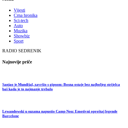
Vijesti
Crna hronika
Sci-tech
Auto
Muzika
Showbiz
Sport
RADIO SEDRENIK
Najnovije priče
Sanjao je Mundijal, završio s gipsom: Bosna ostaje bez najboljeg strijelca
baš kada je to najmanje trebalo
Lewandowski u suzama napustio Camp Nou: Emotivni oproštaj legende
Barcelone