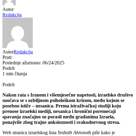
Autor
Redakcija
Autor
Redakcija
Prati:
Poslednje ažurirano: 06/24/2025
Podeli
1 min čitanja
Podeli
Nakon rata s Iranom i višemjesečne napetosti, izraelsko društvo
suočava se s ozbiljnom psihološkom krizom, među kojom se
posebno ističe – nesanica. Prema istraživačkoj studiji koju
prenose izraelski mediji, nesanica i hronični poremećaji
spavanja značajno su porasli među građanima Izraela,
ponajviše zbog trajne anksioznosti i svakodnevnog stresa.
Web stranica izraelskog lista
Yedioth Ahronoth
piše kako je