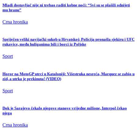
Mladi dostavljač nije ni trebao raditi kobne noći: “Svi su se plašili odnijeti
mu hranu”
Crna hronika
Spriječen veliki navijački sukob u Hrvatskoj: Policija pronašla sjekiru i UFC
rukavice, među huliganima bili i borci iz Poljske
Sport
Horor na MotoGP utrci u Kataloniji: Višestruka nesreća, Marquez se zabio u
zid, a utrka je prekinuta! (VIDEO)
Sport
Dok je Sarajevo čekalo njegove stanove vrijedne milione, Interpol čekao
njega
Crna hronika