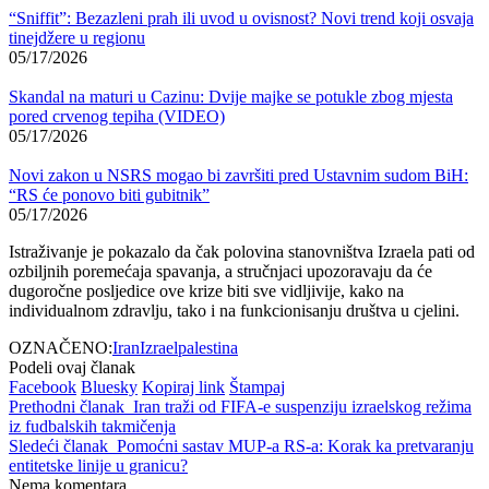
“Sniffit”: Bezazleni prah ili uvod u ovisnost? Novi trend koji osvaja
tinejdžere u regionu
05/17/2026
Skandal na maturi u Cazinu: Dvije majke se potukle zbog mjesta
pored crvenog tepiha (VIDEO)
05/17/2026
Novi zakon u NSRS mogao bi završiti pred Ustavnim sudom BiH:
“RS će ponovo biti gubitnik”
05/17/2026
Istraživanje je pokazalo da čak polovina stanovništva Izraela pati od
ozbiljnih poremećaja spavanja, a stručnjaci upozoravaju da će
dugoročne posljedice ove krize biti sve vidljivije, kako na
individualnom zdravlju, tako i na funkcionisanju društva u cjelini.
OZNAČENO:
Iran
Izrael
palestina
Podeli ovaj članak
Facebook
Bluesky
Kopiraj link
Štampaj
Prethodni članak
Iran traži od FIFA-e suspenziju izraelskog režima
iz fudbalskih takmičenja
Sledeći članak
Pomoćni sastav MUP-a RS-a: Korak ka pretvaranju
entitetske linije u granicu?
Nema komentara