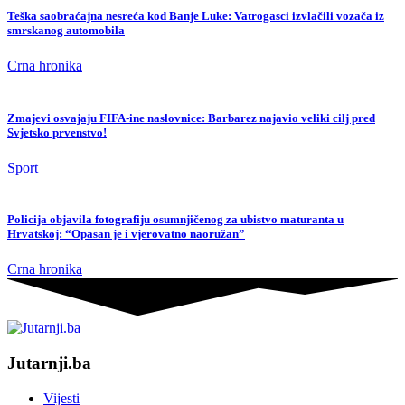
Teška saobraćajna nesreća kod Banje Luke: Vatrogasci izvlačili vozača iz
smrskanog automobila
Crna hronika
Zmajevi osvajaju FIFA-ine naslovnice: Barbarez najavio veliki cilj pred
Svjetsko prvenstvo!
Sport
Policija objavila fotografiju osumnjičenog za ubistvo maturanta u
Hrvatskoj: “Opasan je i vjerovatno naoružan”
Crna hronika
Jutarnji.ba
Vijesti