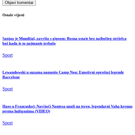
Ostale vijesti
Sanjao je Mundijal, završio s gipsom: Bosna ostaje bez najboljeg strijelca
baš kada je to najmanje trebalo
Sport
Lewandowski u suzama napustio Camp Nou: Emotivni oproštaj legende
Barcelone
Sport
Haos u Francuskoj: Navijači Nantesa upali na teren, legendarni Vaha krenuo
prema huliganima (VIDEO)
Sport