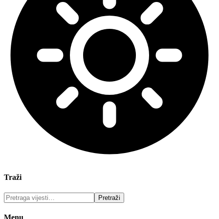
Traži
Menu