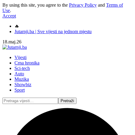
By using this site, you agree to the
Privacy Policy
and
Terms of
Use
.
Accept
🔥
Jutarnji.ba | Sve vijesti na jednom mjestu
18.maj.26
Vijesti
Crna hronika
Sci-tech
Auto
Muzika
Showbiz
Sport