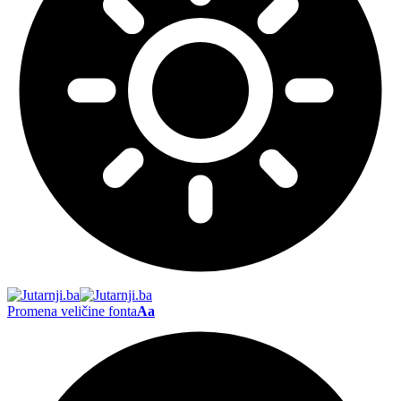
Promena veličine fonta
Aa