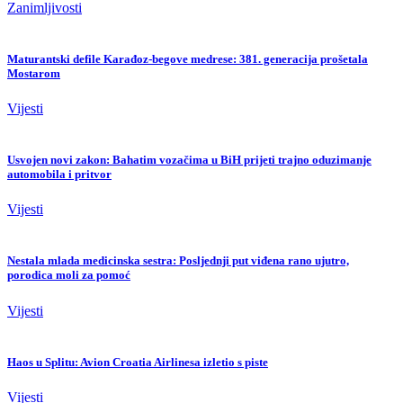
Zanimljivosti
Maturantski defile Karađoz-begove medrese: 381. generacija prošetala
Mostarom
Vijesti
Usvojen novi zakon: Bahatim vozačima u BiH prijeti trajno oduzimanje
automobila i pritvor
Vijesti
Nestala mlada medicinska sestra: Posljednji put viđena rano ujutro,
porodica moli za pomoć
Vijesti
Haos u Splitu: Avion Croatia Airlinesa izletio s piste
Vijesti