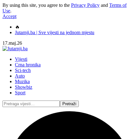
By using this site, you agree to the
Privacy Policy
and
Terms of
Use
.
Accept
🔥
Jutarnji.ba | Sve vijesti na jednom mjestu
17.maj.26
Vijesti
Crna hronika
Sci-tech
Auto
Muzika
Showbiz
Sport