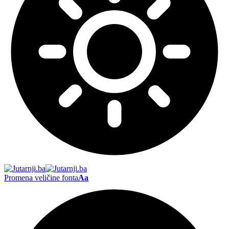
Promena veličine fonta
Aa