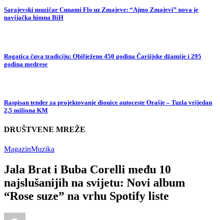
Sarajevski muzičar Cunami Flo uz Zmajeve: “Ajmo Zmajevi” nova je
navijačka himna BiH
Rogatica čuva tradiciju: Obilježeno 450 godina Čaršijske džamije i 295
godina medrese
Raspisan tender za projektovanje dionice autoceste Orašje – Tuzla vrijedan
2,5 miliona KM
DRUŠTVENE MREŽE
Magazin
Muzika
Jala Brat i Buba Corelli među 10
najslušanijih na svijetu: Novi album
“Rose suze” na vrhu Spotify liste