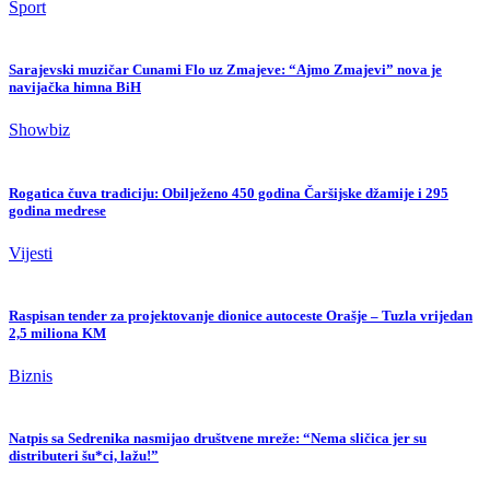
Sport
Sarajevski muzičar Cunami Flo uz Zmajeve: “Ajmo Zmajevi” nova je
navijačka himna BiH
Showbiz
Rogatica čuva tradiciju: Obilježeno 450 godina Čaršijske džamije i 295
godina medrese
Vijesti
Raspisan tender za projektovanje dionice autoceste Orašje – Tuzla vrijedan
2,5 miliona KM
Biznis
Natpis sa Sedrenika nasmijao društvene mreže: “Nema sličica jer su
distributeri šu*ci, lažu!”