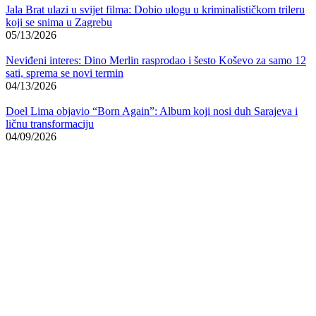
Jala Brat ulazi u svijet filma: Dobio ulogu u kriminalističkom trileru
koji se snima u Zagrebu
05/13/2026
Neviđeni interes: Dino Merlin rasprodao i šesto Koševo za samo 12
sati, sprema se novi termin
04/13/2026
Doel Lima objavio “Born Again”: Album koji nosi duh Sarajeva i
ličnu transformaciju
04/09/2026