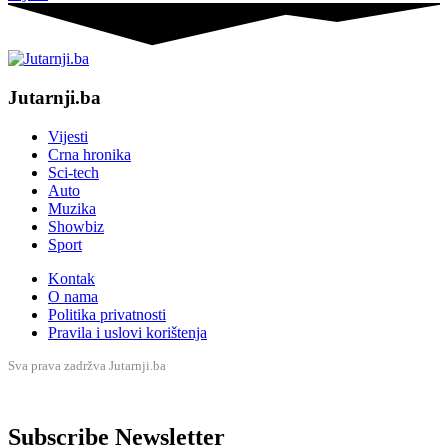
Jutarnji.ba
Vijesti
Crna hronika
Sci-tech
Auto
Muzika
Showbiz
Sport
Kontak
O nama
Politika privatnosti
Pravila i uslovi korištenja
Sva prava zadržva Jutarnji.ba
Subscribe Newsletter