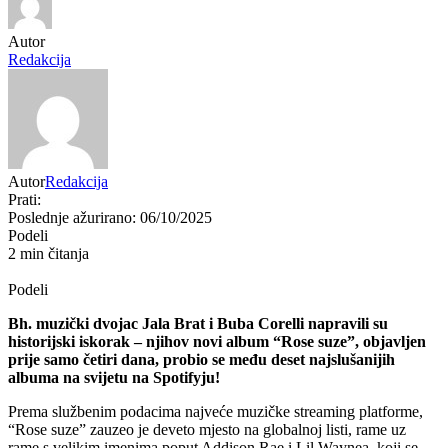
Autor
Redakcija
Autor
Redakcija
Prati:
Poslednje ažurirano: 06/10/2025
Podeli
2 min čitanja
Podeli
Bh. muzički dvojac Jala Brat i Buba Corelli napravili su
historijski iskorak – njihov novi album “Rose suze”, objavljen
prije samo četiri dana, probio se među deset najslušanijih
albuma na svijetu na Spotifyju!
Prema službenim podacima najveće muzičke streaming platforme,
“Rose suze” zauzeo je deveto mjesto na globalnoj listi, rame uz
rame s velikim imenima poput Addison Rae i Lil Waynea, koji se