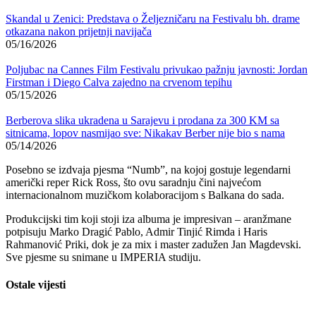
Skandal u Zenici: Predstava o Željezničaru na Festivalu bh. drame
otkazana nakon prijetnji navijača
05/16/2026
Poljubac na Cannes Film Festivalu privukao pažnju javnosti: Jordan
Firstman i Diego Calva zajedno na crvenom tepihu
05/15/2026
Berberova slika ukradena u Sarajevu i prodana za 300 KM sa
sitnicama, lopov nasmijao sve: Nikakav Berber nije bio s nama
05/14/2026
Posebno se izdvaja pjesma “Numb”, na kojoj gostuje legendarni
američki reper Rick Ross, što ovu saradnju čini najvećom
internacionalnom muzičkom kolaboracijom s Balkana do sada.
Produkcijski tim koji stoji iza albuma je impresivan – aranžmane
potpisuju Marko Dragić Pablo, Admir Tinjić Rimda i Haris
Rahmanović Priki, dok je za mix i master zadužen Jan Magdevski.
Sve pjesme su snimane u IMPERIA studiju.
Ostale vijesti