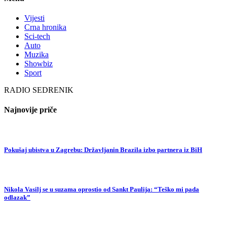
Vijesti
Crna hronika
Sci-tech
Auto
Muzika
Showbiz
Sport
RADIO SEDRENIK
Najnovije priče
Pokušaj ubistva u Zagrebu: Državljanin Brazila izbo partnera iz BiH
Nikola Vasilj se u suzama oprostio od Sankt Paulija: “Teško mi pada
odlazak”