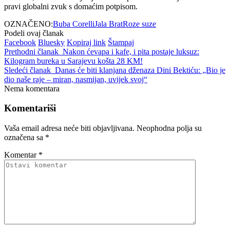
pravi globalni zvuk s domaćim potpisom.
OZNAČENO:
Buba Corelli
Jala Brat
Roze suze
Podeli ovaj članak
Facebook
Bluesky
Kopiraj link
Štampaj
Prethodni članak
Nakon ćevapa i kafe, i pita postaje luksuz:
Kilogram bureka u Sarajevu košta 28 KM!
Sledeći članak
Danas će biti klanjana dženaza Dini Bektiću: „Bio je
dio naše raje – miran, nasmijan, uvijek svoj“
Nema komentara
Komentariši
Vaša email adresa neće biti objavljivana.
Neophodna polja su
označena sa
*
Komentar
*