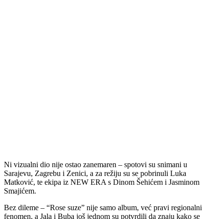
Ni vizualni dio nije ostao zanemaren – spotovi su snimani u
Sarajevu, Zagrebu i Zenici, a za režiju su se pobrinuli Luka
Matković, te ekipa iz NEW ERA s Dinom Šehićem i Jasminom
Smajićem.
Bez dileme – “Rose suze” nije samo album, već pravi regionalni
fenomen, a Jala i Buba još jednom su potvrdili da znaju kako se