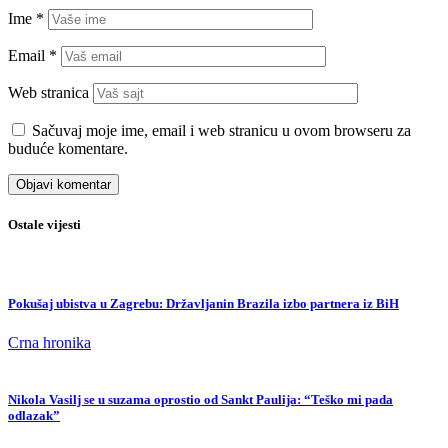
Ime
*
Email
*
Web stranica
Sačuvaj moje ime, email i web stranicu u ovom browseru za
buduće komentare.
Ostale vijesti
Pokušaj ubistva u Zagrebu: Državljanin Brazila izbo partnera iz BiH
Crna hronika
Nikola Vasilj se u suzama oprostio od Sankt Paulija: “Teško mi pada
odlazak”