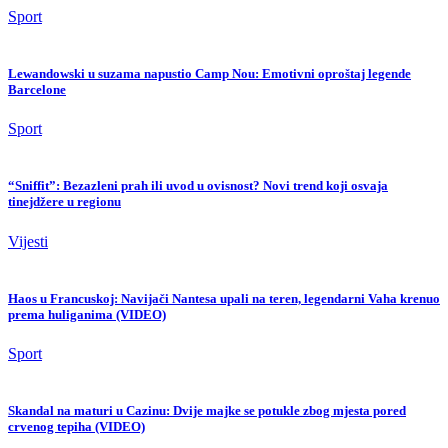
Sport
Lewandowski u suzama napustio Camp Nou: Emotivni oproštaj legende
Barcelone
Sport
“Sniffit”: Bezazleni prah ili uvod u ovisnost? Novi trend koji osvaja
tinejdžere u regionu
Vijesti
Haos u Francuskoj: Navijači Nantesa upali na teren, legendarni Vaha krenuo
prema huliganima (VIDEO)
Sport
Skandal na maturi u Cazinu: Dvije majke se potukle zbog mjesta pored
crvenog tepiha (VIDEO)