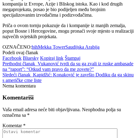
kompanija iz Evrope, Azije i Bliskog istoka. Kao i kod drugih
megaprojekata, posao je bio podijeljen među brojnim
specijalizovanim izvođačima i podizvođačima.
Priča o ovom tornju pokazuje da i kompanije iz manjih zemalja,
poput Bosne i Hercegovine, mogu pronaći svoje mjesto u realizaciji
najvećih svjetskih projekata.
OZNAČENO:
bih
Mekka Tower
Saudijska Arabija
Podeli ovaj članak
Facebook
Bluesky
Kopiraj link
Štampaj
Prethodni članak
Vukanović tvrdi da su ga zvali iz ruske ambasade
na “raport”: “Otkud vam pravo da me zovete?”
Sledeći članak
Kapidžić: Konaković je završio Dodiku da ga skinu
s američke crne liste
Nema komentara
Komentariši
Vaša email adresa neće biti objavljivana.
Neophodna polja su
označena sa
*
Komentar
*