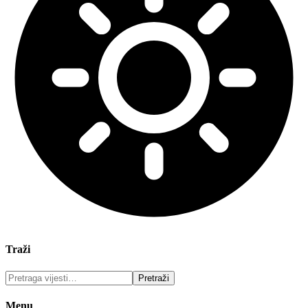
Traži
Menu