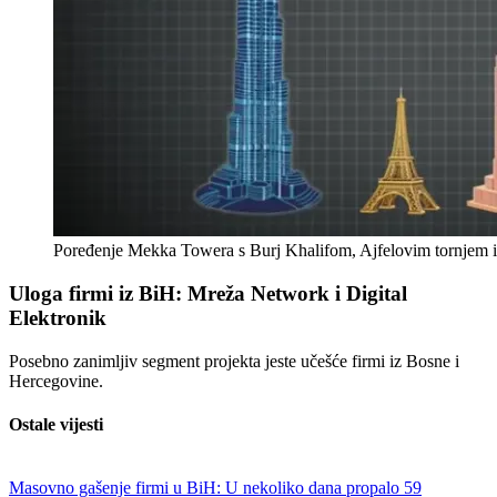
Poređenje Mekka Towera s Burj Khalifom, Ajfelovim tornjem i
Uloga firmi iz BiH: Mreža Network i Digital
Elektronik
Posebno zanimljiv segment projekta jeste učešće firmi iz Bosne i
Hercegovine.
Ostale vijesti
Masovno gašenje firmi u BiH: U nekoliko dana propalo 59