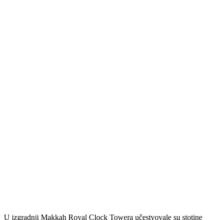
U izgradnji Makkah Royal Clock Towera učestvovale su stotine