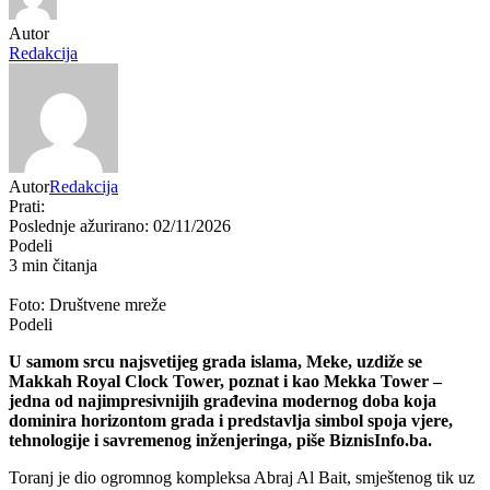
Autor
Redakcija
Autor
Redakcija
Prati:
Poslednje ažurirano: 02/11/2026
Podeli
3 min čitanja
Foto: Društvene mreže
Podeli
U samom srcu najsvetijeg grada islama,
Meke
, uzdiže se
Makkah Royal Clock Tower
, poznat i kao Mekka Tower –
jedna od najimpresivnijih građevina modernog doba koja
dominira horizontom grada i predstavlja simbol spoja vjere,
tehnologije i savremenog inženjeringa, piše
BiznisInfo.ba
.
Toranj je dio ogromnog kompleksa
Abraj Al Bait
, smještenog tik uz