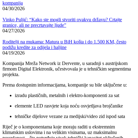
kompanija
04/30/2026
Vinko Puljić: “Kako ste mogli stvoriti ovakvu državu? Crtajte
granice, ali ne precrtavajte ljude”
04/27/2026
Roditelji na mukama: Matura u BiH košta i do 1.500 KM, često
podižu kredite za odijela i haljine
04/19/2026
Kompanija
Mreža Network
iz Dervente, u saradnji s austrijskom
firmom
Digital Elektronik
, učestvovala je u tehničkim segmentima
projekta.
Prema dostupnim informacijama, kompanije su bile uključene u:
izradu plastičnih, metalnih i elektro-komponenti za sat
elemente LED rasvjete koja noću osvjetljava brojčanike
tehničke dijelove vezane za medijski/video zid ispod sata
Riječ je o komponentama koje moraju raditi u ekstremnim
klimatskim uslovima i na velikim visinama, uz maksimalnu
pouzdanost – što potvrđuje visok tehnički kapacitet uključenih