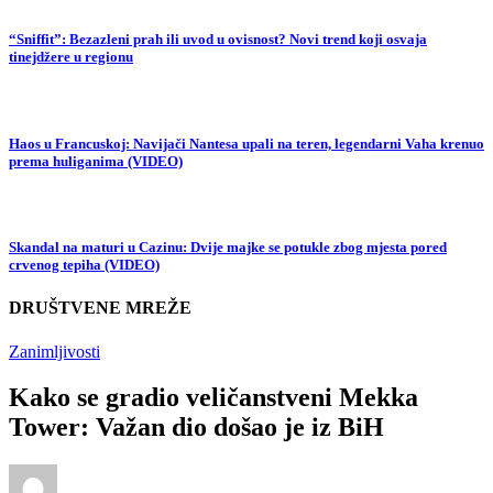
“Sniffit”: Bezazleni prah ili uvod u ovisnost? Novi trend koji osvaja
tinejdžere u regionu
Haos u Francuskoj: Navijači Nantesa upali na teren, legendarni Vaha krenuo
prema huliganima (VIDEO)
Skandal na maturi u Cazinu: Dvije majke se potukle zbog mjesta pored
crvenog tepiha (VIDEO)
DRUŠTVENE MREŽE
Zanimljivosti
Kako se gradio veličanstveni Mekka
Tower: Važan dio došao je iz BiH