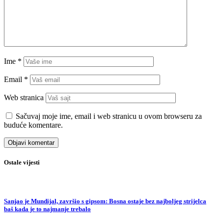
Ime
*
Email
*
Web stranica
Sačuvaj moje ime, email i web stranicu u ovom browseru za
buduće komentare.
Ostale vijesti
Sanjao je Mundijal, završio s gipsom: Bosna ostaje bez najboljeg strijelca
baš kada je to najmanje trebalo