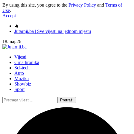
By using this site, you agree to the
Privacy Policy
and
Terms of
Use
.
Accept
🔥
Jutarnji.ba | Sve vijesti na jednom mjestu
18.maj.26
Vijesti
Crna hronika
Sci-tech
Auto
Muzika
Showbiz
Sport