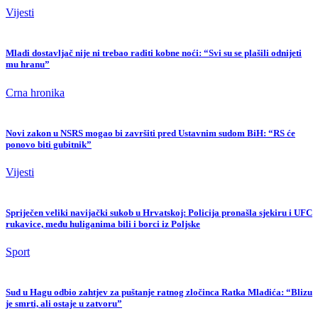
Vijesti
Mladi dostavljač nije ni trebao raditi kobne noći: “Svi su se plašili odnijeti
mu hranu”
Crna hronika
Novi zakon u NSRS mogao bi završiti pred Ustavnim sudom BiH: “RS će
ponovo biti gubitnik”
Vijesti
Spriječen veliki navijački sukob u Hrvatskoj: Policija pronašla sjekiru i UFC
rukavice, među huliganima bili i borci iz Poljske
Sport
Sud u Hagu odbio zahtjev za puštanje ratnog zločinca Ratka Mladića: “Blizu
je smrti, ali ostaje u zatvoru”