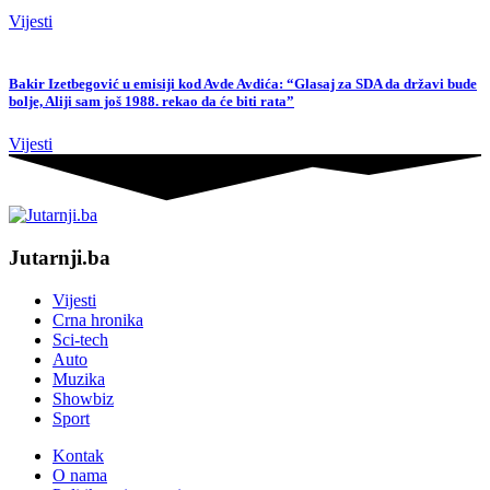
Vijesti
Bakir Izetbegović u emisiji kod Avde Avdića: “Glasaj za SDA da državi bude
bolje, Aliji sam još 1988. rekao da će biti rata”
Vijesti
Jutarnji.ba
Vijesti
Crna hronika
Sci-tech
Auto
Muzika
Showbiz
Sport
Kontak
O nama