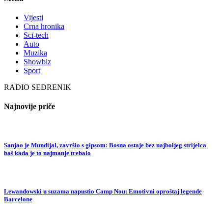
Vijesti
Crna hronika
Sci-tech
Auto
Muzika
Showbiz
Sport
RADIO SEDRENIK
Najnovije priče
Sanjao je Mundijal, završio s gipsom: Bosna ostaje bez najboljeg strijelca
baš kada je to najmanje trebalo
Lewandowski u suzama napustio Camp Nou: Emotivni oproštaj legende
Barcelone