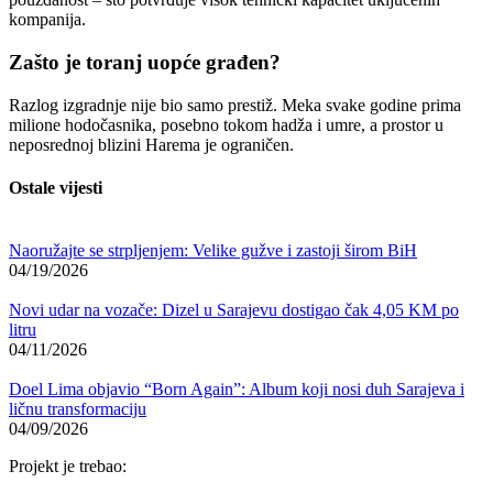
kompanija.
Zašto je toranj uopće građen?
Razlog izgradnje nije bio samo prestiž. Meka svake godine prima
milione hodočasnika, posebno tokom hadža i umre, a prostor u
neposrednoj blizini Harema je ograničen.
Ostale vijesti
Naoružajte se strpljenjem: Velike gužve i zastoji širom BiH
04/19/2026
Novi udar na vozače: Dizel u Sarajevu dostigao čak 4,05 KM po
litru
04/11/2026
Doel Lima objavio “Born Again”: Album koji nosi duh Sarajeva i
ličnu transformaciju
04/09/2026
Projekt je trebao: