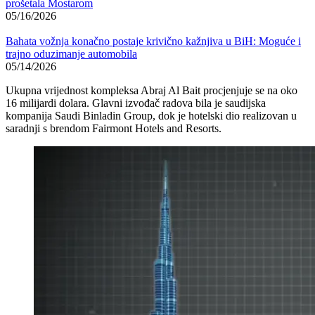
prošetala Mostarom
05/16/2026
Bahata vožnja konačno postaje krivično kažnjiva u BiH: Moguće i
trajno oduzimanje automobila
05/14/2026
Ukupna vrijednost kompleksa Abraj Al Bait procjenjuje se na oko
16 milijardi dolara. Glavni izvođač radova bila je saudijska
kompanija
Saudi Binladin Group
, dok je hotelski dio realizovan u
saradnji s brendom
Fairmont Hotels and Resorts
.