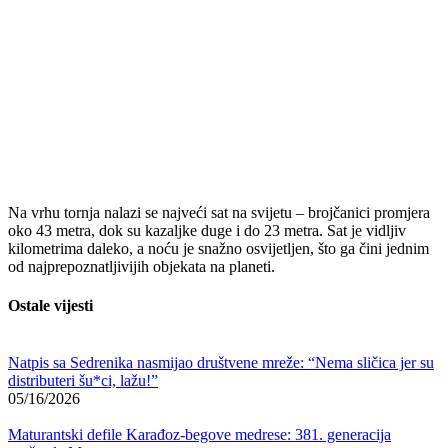
Na vrhu tornja nalazi se najveći sat na svijetu – brojčanici promjera
oko 43 metra, dok su kazaljke duge i do 23 metra. Sat je vidljiv
kilometrima daleko, a noću je snažno osvijetljen, što ga čini jednim
od najprepoznatljivijih objekata na planeti.
Ostale vijesti
Natpis sa Sedrenika nasmijao društvene mreže: “Nema sličica jer su
distributeri šu*ci, lažu!”
05/16/2026
Maturantski defile Karađoz-begove medrese: 381. generacija