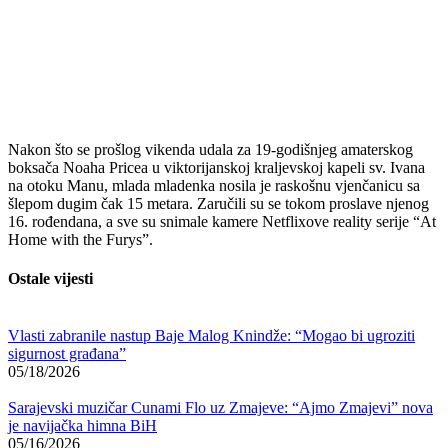
Nakon što se prošlog vikenda udala za 19-godišnjeg amaterskog
boksača Noaha Pricea u viktorijanskoj kraljevskoj kapeli sv. Ivana
na otoku Manu, mlada mladenka nosila je raskošnu vjenčanicu sa
šlepom dugim čak 15 metara. Zaručili su se tokom proslave njenog
16. rođendana, a sve su snimale kamere Netflixove reality serije “At
Home with the Furys”.
Ostale vijesti
Vlasti zabranile nastup Baje Malog Knindže: “Mogao bi ugroziti
sigurnost građana”
05/18/2026
Sarajevski muzičar Cunami Flo uz Zmajeve: “Ajmo Zmajevi” nova
je navijačka himna BiH
05/16/2026