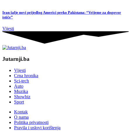
Iran šalje novi prijedlog Americi preko Pakistana: “Vrijeme za dogovor
ističe”
Vijesti
Jutarnji.ba
Vijesti
Crna hronika
Sci-tech
Auto
Muzika
Showbiz
Sport
Kontak
O nama
Politika privatnosti
Pravila i uslovi korištenja