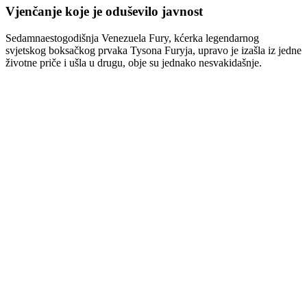
Vjenčanje koje je oduševilo javnost
Sedamnaestogodišnja Venezuela Fury, kćerka legendarnog
svjetskog boksačkog prvaka Tysona Furyja, upravo je izašla iz jedne
životne priče i ušla u drugu, obje su jednako nesvakidašnje.