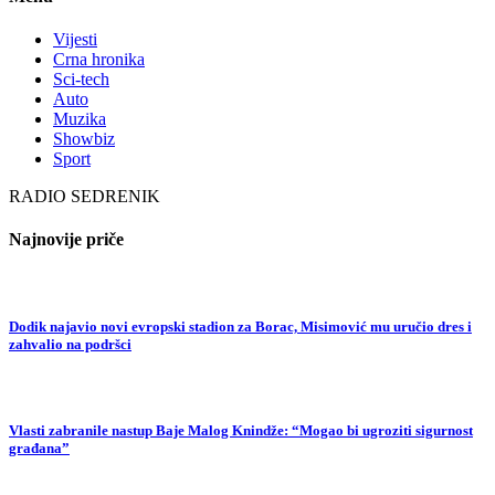
Vijesti
Crna hronika
Sci-tech
Auto
Muzika
Showbiz
Sport
RADIO SEDRENIK
Najnovije priče
Dodik najavio novi evropski stadion za Borac, Misimović mu uručio dres i
zahvalio na podršci
Vlasti zabranile nastup Baje Malog Knindže: “Mogao bi ugroziti sigurnost
građana”