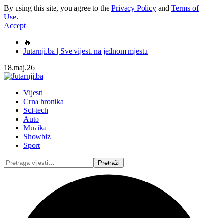
By using this site, you agree to the
Privacy Policy
and
Terms of
Use
.
Accept
🔥
Jutarnji.ba | Sve vijesti na jednom mjestu
18.maj.26
Vijesti
Crna hronika
Sci-tech
Auto
Muzika
Showbiz
Sport