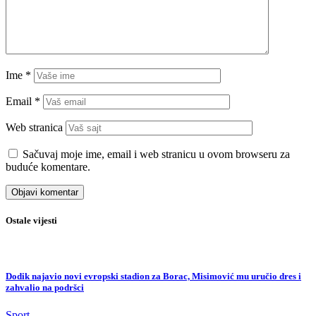
Ime
*
Email
*
Web stranica
Sačuvaj moje ime, email i web stranicu u ovom browseru za
buduće komentare.
Ostale vijesti
Dodik najavio novi evropski stadion za Borac, Misimović mu uručio dres i
zahvalio na podršci
Sport