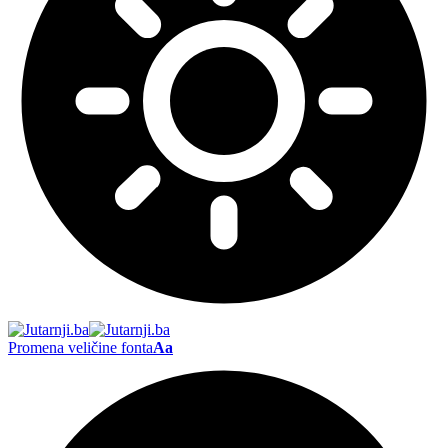
Promena veličine fonta
Aa