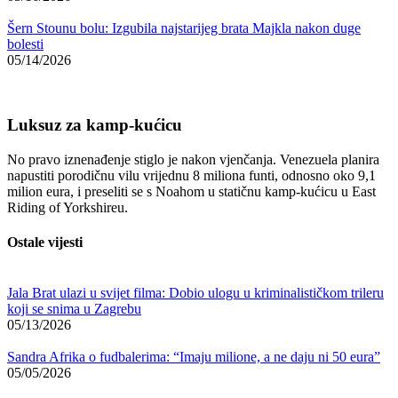
Šern Stounu bolu: Izgubila najstarijeg brata Majkla nakon duge
bolesti
05/14/2026
Luksuz za kamp-kućicu
No pravo iznenađenje stiglo je nakon vjenčanja. Venezuela planira
napustiti porodičnu vilu vrijednu 8 miliona funti, odnosno oko 9,1
milion eura, i preseliti se s Noahom u statičnu kamp-kućicu u East
Riding of Yorkshireu.
Ostale vijesti
Jala Brat ulazi u svijet filma: Dobio ulogu u kriminalističkom trileru
koji se snima u Zagrebu
05/13/2026
Sandra Afrika o fudbalerima: “Imaju milione, a ne daju ni 50 eura”
05/05/2026