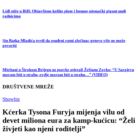
Lidl stiže u BiH: Objavljeno kolike plate i bonuse njemački gigant nudi
radnicima
Sin Ratka Mladića tvrdi da osuđeni ratni zločinac gotovo više ne može
govoriti
Mještani u Širokom Brijegu uz psovke otjerali Željanu Zovko: “U Sarajevu
moram biti u strahu, ovdje moram biti u strahu…” (VIDEO)
DRUŠTVENE MREŽE
Showbiz
Kćerka Tysona Furyja mijenja vilu od
devet miliona eura za kamp-kućicu: “Želi
živjeti kao njeni roditelji”