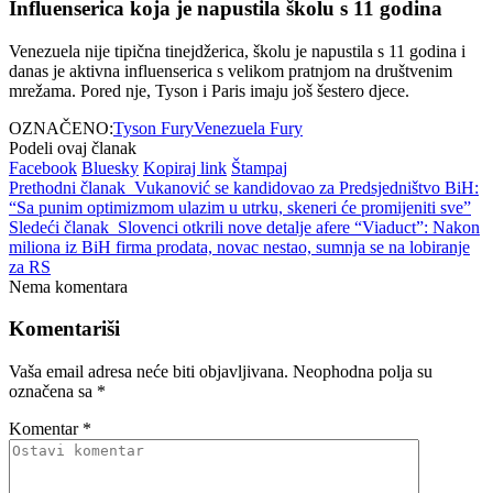
Influenserica koja je napustila školu s 11 godina
Venezuela nije tipična tinejdžerica, školu je napustila s 11 godina i
danas je aktivna influenserica s velikom pratnjom na društvenim
mrežama. Pored nje, Tyson i Paris imaju još šestero djece.
OZNAČENO:
Tyson Fury
Venezuela Fury
Podeli ovaj članak
Facebook
Bluesky
Kopiraj link
Štampaj
Prethodni članak
Vukanović se kandidovao za Predsjedništvo BiH:
“Sa punim optimizmom ulazim u utrku, skeneri će promijeniti sve”
Sledeći članak
Slovenci otkrili nove detalje afere “Viaduct”: Nakon
miliona iz BiH firma prodata, novac nestao, sumnja se na lobiranje
za RS
Nema komentara
Komentariši
Vaša email adresa neće biti objavljivana.
Neophodna polja su
označena sa
*
Komentar
*