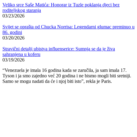
Veliko srce Saše Matića: Honorar iz Tuzle poklanja djeci bez
roditeljskog staranja
03/23/2026
Svijet se oprašta od Chucka Norrisa: Legendarni glumac preminuo u
86. godini
03/20/2026
Stravični detalji ubistva influenserice: Sumnja se da je živa
sahranjena u koferu
03/19/2026
“Venezuela je imala 16 godina kada se zaručila, ja sam imala 17.
Tyson i ja smo zajedno već 20 godina i ne bismo mogli biti sretniji.
Samo se mogu nadati da će i njoj biti isto”, rekla je Paris.