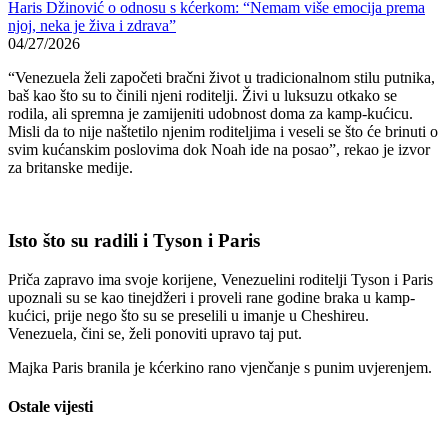
Haris Džinović o odnosu s kćerkom: “Nemam više emocija prema
njoj, neka je živa i zdrava”
04/27/2026
“Venezuela želi započeti bračni život u tradicionalnom stilu putnika,
baš kao što su to činili njeni roditelji. Živi u luksuzu otkako se
rodila, ali spremna je zamijeniti udobnost doma za kamp-kućicu.
Misli da to nije naštetilo njenim roditeljima i veseli se što će brinuti o
svim kućanskim poslovima dok Noah ide na posao”, rekao je izvor
za britanske medije.
Isto što su radili i Tyson i Paris
Priča zapravo ima svoje korijene, Venezuelini roditelji Tyson i Paris
upoznali su se kao tinejdžeri i proveli rane godine braka u kamp-
kućici, prije nego što su se preselili u imanje u Cheshireu.
Venezuela, čini se, želi ponoviti upravo taj put.
Majka Paris branila je kćerkino rano vjenčanje s punim uvjerenjem.
Ostale vijesti