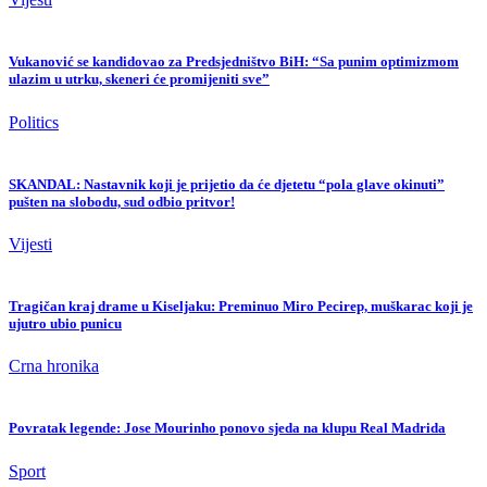
Vukanović se kandidovao za Predsjedništvo BiH: “Sa punim optimizmom
ulazim u utrku, skeneri će promijeniti sve”
Politics
SKANDAL: Nastavnik koji je prijetio da će djetetu “pola glave okinuti”
pušten na slobodu, sud odbio pritvor!
Vijesti
Tragičan kraj drame u Kiseljaku: Preminuo Miro Pecirep, muškarac koji je
ujutro ubio punicu
Crna hronika
Povratak legende: Jose Mourinho ponovo sjeda na klupu Real Madrida
Sport