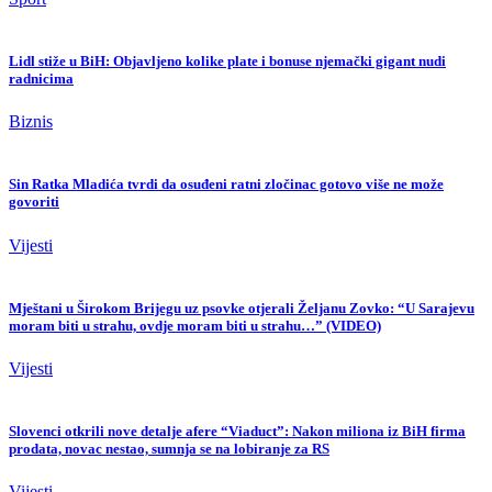
Lidl stiže u BiH: Objavljeno kolike plate i bonuse njemački gigant nudi
radnicima
Biznis
Sin Ratka Mladića tvrdi da osuđeni ratni zločinac gotovo više ne može
govoriti
Vijesti
Mještani u Širokom Brijegu uz psovke otjerali Željanu Zovko: “U Sarajevu
moram biti u strahu, ovdje moram biti u strahu…” (VIDEO)
Vijesti
Slovenci otkrili nove detalje afere “Viaduct”: Nakon miliona iz BiH firma
prodata, novac nestao, sumnja se na lobiranje za RS
Vijesti