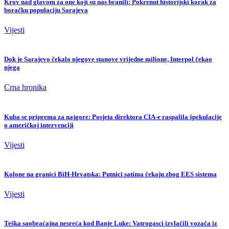
Krov nad glavom za one koji su nas branili: Pokrenut historijski korak za
boračku populaciju Sarajeva
Vijesti
Dok je Sarajevo čekalo njegove stanove vrijedne milione, Interpol čekao
njega
Crna hronika
Kuba se priprema za najgore: Posjeta direktora CIA-e raspalila špekulacije
o američkoj intervenciji
Vijesti
Kolone na granici BiH-Hrvatska: Putnici satima čekaju zbog EES sistema
Vijesti
Teška saobraćajna nesreća kod Banje Luke: Vatrogasci izvlačili vozača iz