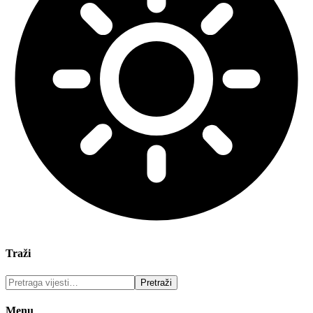
Traži
Menu