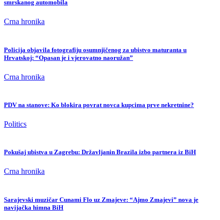
smrskanog automobila
Crna hronika
Policija objavila fotografiju osumnjičenog za ubistvo maturanta u
Hrvatskoj: “Opasan je i vjerovatno naoružan”
Crna hronika
PDV na stanove: Ko blokira povrat novca kupcima prve nekretnine?
Politics
Pokušaj ubistva u Zagrebu: Državljanin Brazila izbo partnera iz BiH
Crna hronika
Sarajevski muzičar Cunami Flo uz Zmajeve: “Ajmo Zmajevi” nova je
navijačka himna BiH