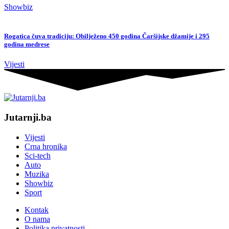
Showbiz
Rogatica čuva tradiciju: Obilježeno 450 godina Čaršijske džamije i 295
godina medrese
Vijesti
Jutarnji.ba
Vijesti
Crna hronika
Sci-tech
Auto
Muzika
Showbiz
Sport
Kontak
O nama
Politika privatnosti