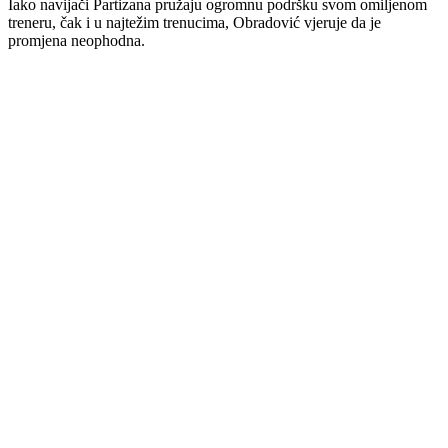
Iako navijači Partizana pružaju ogromnu podršku svom omiljenom
treneru, čak i u najtežim trenucima, Obradović vjeruje da je
promjena neophodna.