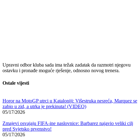
Upravni odbor kluba sada ima težak zadatak da razmotri njegovu
ostavku i pronađe moguće rješenje, odnosno novog trenera.
Ostale vijesti
Horor na MotoGP utrci u Kataloniji: Višestruka nesreća, Marquez se
zabio u zid, a utrka je prekinuta! (VIDEO)
05/17/2026
Zmajevi osvajaju FIFA-ine naslovnice: Barbarez najavio veliki cilj
pred Svjetsko prvenstvo!
05/17/2026