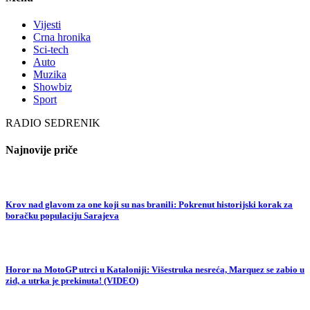
Vijesti
Crna hronika
Sci-tech
Auto
Muzika
Showbiz
Sport
RADIO SEDRENIK
Najnovije priče
Krov nad glavom za one koji su nas branili: Pokrenut historijski korak za
boračku populaciju Sarajeva
Horor na MotoGP utrci u Kataloniji: Višestruka nesreća, Marquez se zabio u
zid, a utrka je prekinuta! (VIDEO)