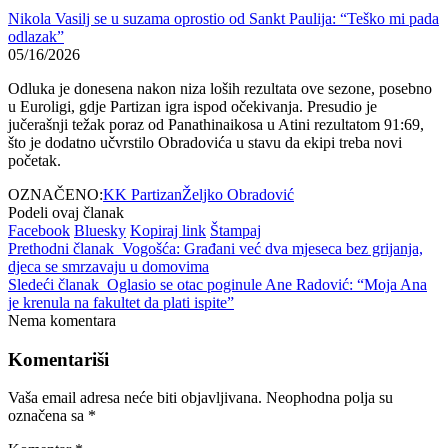
Nikola Vasilj se u suzama oprostio od Sankt Paulija: “Teško mi pada
odlazak”
05/16/2026
Odluka je donesena nakon niza loših rezultata ove sezone, posebno
u Euroligi, gdje Partizan igra ispod očekivanja. Presudio je
jučerašnji težak poraz od Panathinaikosa u Atini rezultatom 91:69,
što je dodatno učvrstilo Obradovića u stavu da ekipi treba novi
početak.
OZNAČENO:
KK Partizan
Željko Obradović
Podeli ovaj članak
Facebook
Bluesky
Kopiraj link
Štampaj
Prethodni članak
Vogošća: Građani već dva mjeseca bez grijanja,
djeca se smrzavaju u domovima
Sledeći članak
Oglasio se otac poginule Ane Radović: “Moja Ana
je krenula na fakultet da plati ispite”
Nema komentara
Komentariši
Vaša email adresa neće biti objavljivana.
Neophodna polja su
označena sa
*