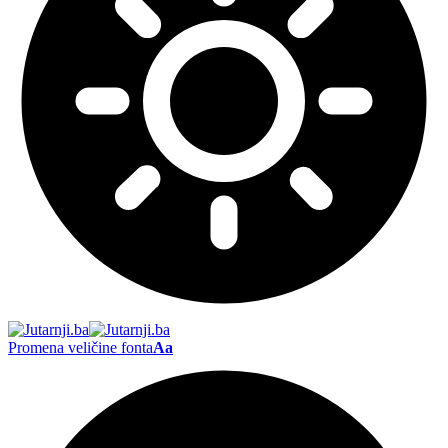
Promena veličine fonta
Aa