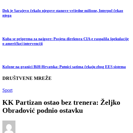
Dok je Sarajevo čekalo njegove stanove vrijedne milione, Interpol čekao
njega
Kuba se priprema za najgore: Posjeta direktora CIA-e raspalila špekulacije
o američkoj intervenciji
Kolone na granici BiH-Hrvatska: Putnici satima čekaju zbog EES sistema
DRUŠTVENE MREŽE
Sport
KK Partizan ostao bez trenera: Željko
Obradović podnio ostavku