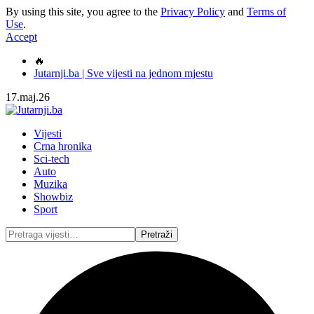
By using this site, you agree to the
Privacy Policy
and
Terms of
Use
.
Accept
🔥
Jutarnji.ba | Sve vijesti na jednom mjestu
17.maj.26
Vijesti
Crna hronika
Sci-tech
Auto
Muzika
Showbiz
Sport