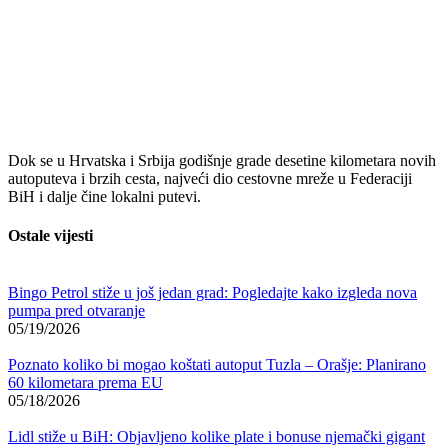
Dok se u
Hrvatska
i
Srbija
godišnje grade desetine kilometara novih
autoputeva i brzih cesta, najveći dio cestovne mreže u Federaciji
BiH i dalje čine lokalni putevi.
Ostale vijesti
Bingo Petrol stiže u još jedan grad: Pogledajte kako izgleda nova
pumpa pred otvaranje
05/19/2026
Poznato koliko bi mogao koštati autoput Tuzla – Orašje: Planirano
60 kilometara prema EU
05/18/2026
Lidl stiže u BiH: Objavljeno kolike plate i bonuse njemački gigant