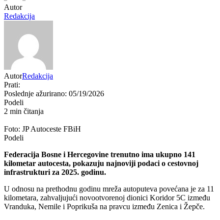
Autor
Redakcija
Autor
Redakcija
Prati:
Poslednje ažurirano: 05/19/2026
Podeli
2 min čitanja
Foto: JP Autoceste FBiH
Podeli
Federacija Bosne i Hercegovine
trenutno ima ukupno 141
kilometar autocesta, pokazuju najnoviji podaci o cestovnoj
infrastrukturi za 2025. godinu.
U odnosu na prethodnu godinu mreža autoputeva povećana je za 11
kilometara, zahvaljujući novootvorenoj dionici
Koridor 5C
između
Vranduka, Nemile i Poprikuša na pravcu između
Zenica
i
Žepče
.