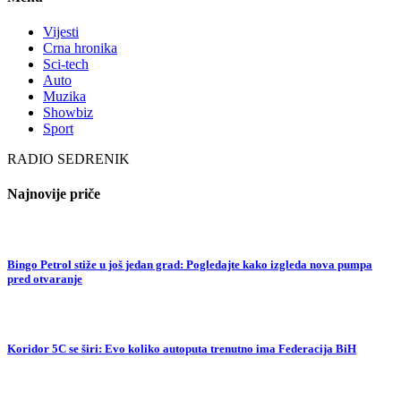
Vijesti
Crna hronika
Sci-tech
Auto
Muzika
Showbiz
Sport
RADIO SEDRENIK
Najnovije priče
Bingo Petrol stiže u još jedan grad: Pogledajte kako izgleda nova pumpa
pred otvaranje
Koridor 5C se širi: Evo koliko autoputa trenutno ima Federacija BiH