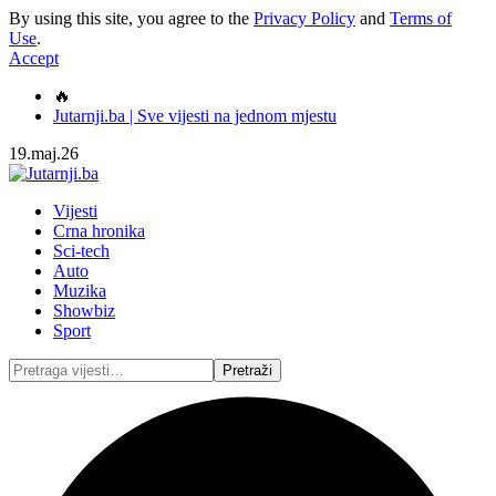
By using this site, you agree to the
Privacy Policy
and
Terms of
Use
.
Accept
🔥
Jutarnji.ba | Sve vijesti na jednom mjestu
19.maj.26
Vijesti
Crna hronika
Sci-tech
Auto
Muzika
Showbiz
Sport