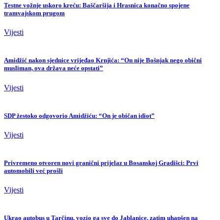
Testne vožnje uskoro kreću: Baščaršija i Hrasnica konačno spojene
tramvajskom prugom
Vijesti
Amidžić nakon sjednice vrijeđao Krnjića: “On nije Bošnjak nego obični
musliman, ova država neće opstati”
Vijesti
SDP žestoko odgovorio Amidžiću: “On je običan idiot”
Vijesti
Privremeno otvoren novi granični prijelaz u Bosanskoj Gradišci: Prvi
automobili već prošli
Vijesti
Ukrao autobus u Tarčinu, vozio ga sve do Jablanice, zatim uhapšen na