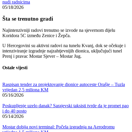
nudi radnicima
05/18/2026
Šta se trenutno gradi
Najintenzivniji radovi trenutno se izvode na sjevernom dijelu
Koridora 5C između Zenice i Žepča.
U Hercegovini su aktivni radovi na tunelu Kvanj, dok se očekuje i
intenziviranje izgradnje najzahtjevnijih dionica, uključujući tunel
Prenj i pravac Mostar Sjever – Mostar Jug.
Ostale vijesti
Raspisan tender za projektovanje dionice autoceste Orašje – Tuzla
vrijedan 2,5 miliona KM
05/16/2026
Poskupljenje uzelo danak? Sarajevski taksisti tvrde da je promet pao
i do 40 posto
05/14/2026
Mostar dobija novi terminal: Počela izgradnja na Aerodromu