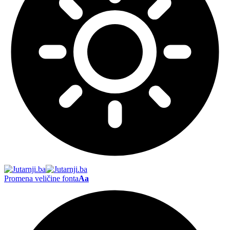
Promena veličine fonta
Aa