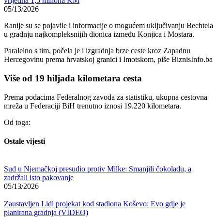
vrijedna 1,5 miliona KM
05/13/2026
Ranije su se pojavile i informacije o mogućem uključivanju
Bechtel
a
u gradnju najkompleksnijih dionica između Konjica i Mostara.
Paralelno s tim, počela je i izgradnja brze ceste kroz Zapadnu
Hercegovinu prema hrvatskoj granici i Imotskom, piše BiznisInfo.ba
Više od 19 hiljada kilometara cesta
Prema podacima Federalnog zavoda za statistiku, ukupna cestovna
mreža u Federaciji BiH trenutno iznosi 19.220 kilometara.
Od toga:
Ostale vijesti
Sud u Njemačkoj presudio protiv Milke: Smanjili čokoladu, a
zadržali isto pakovanje
05/13/2026
Zaustavljen Lidl projekat kod stadiona Koševo: Evo gdje je
planirana gradnja (VIDEO)