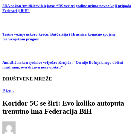
SDA nakon Amidžićevih izjava: “RS već tri godine uzima novac koji pripada
Federaciji BiH”
Testne vožnje uskoro kreću: Baščaršija i Hrasnica konačno spojene
tramvajskom prugom
Amidžić nakon sjednice vrijeđao Krnjića: “On nije Bošnjak nego obični
musliman, ova država neće opstati”
DRUŠTVENE MREŽE
Biznis
Koridor 5C se širi: Evo koliko autoputa
trenutno ima Federacija BiH