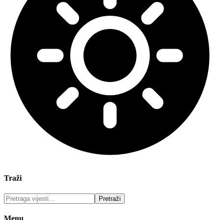
Traži
Menu