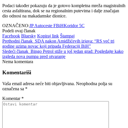
Podaci također pokazuju da je gotovo kompletna mreža magistralnih
cesta asfaltirana, dok se na regionalnim putevima i dalje značajan
dio odnosi na makadamske dionice.
OZNAČENO:
JP Autoceste FBiH
Koridor 5C
Podeli ovaj članak
Facebook
Bluesky
Kopiraj link
Štampaj
Prethodni članak
SDA nakon Amidžićevih izjava: “RS već tri
godine uzima novac koji pripada Federaciji BiH”
Sledeći članak
Bingo Petrol stiže u još jedan grad: Pogledajte kako
izgleda nova pumpa pred otvaranje
Nema komentara
Komentariši
Vaša email adresa neće biti objavljivana.
Neophodna polja su
označena sa
*
Komentar
*