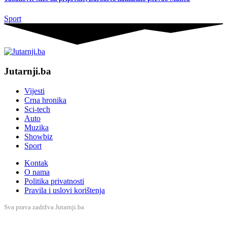
Sport
Jutarnji.ba
Vijesti
Crna hronika
Sci-tech
Auto
Muzika
Showbiz
Sport
Kontak
O nama
Politika privatnosti
Pravila i uslovi korištenja
Sva prava zadržva Jutarnji.ba