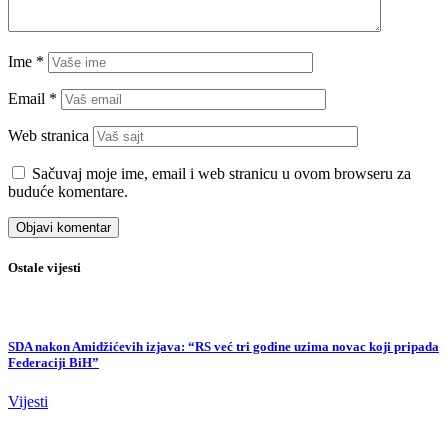
Ime
*
Email
*
Web stranica
Sačuvaj moje ime, email i web stranicu u ovom browseru za
buduće komentare.
Ostale vijesti
SDA nakon Amidžićevih izjava: “RS već tri godine uzima novac koji pripada
Federaciji BiH”
Vijesti