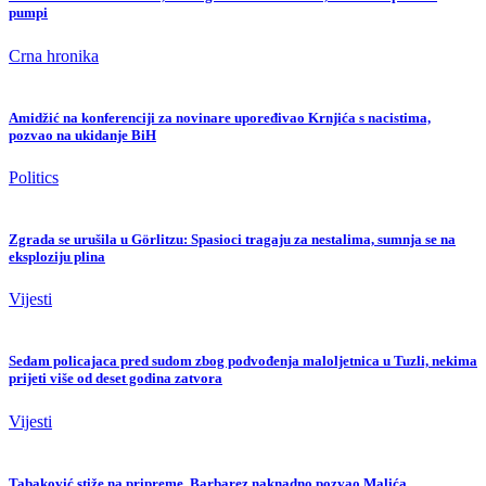
pumpi
Crna hronika
Amidžić na konferenciji za novinare upoređivao Krnjića s nacistima,
pozvao na ukidanje BiH
Politics
Zgrada se urušila u Görlitzu: Spasioci tragaju za nestalima, sumnja se na
eksploziju plina
Vijesti
Sedam policajaca pred sudom zbog podvođenja maloljetnica u Tuzli, nekima
prijeti više od deset godina zatvora
Vijesti
Tabaković stiže na pripreme, Barbarez naknadno pozvao Malića