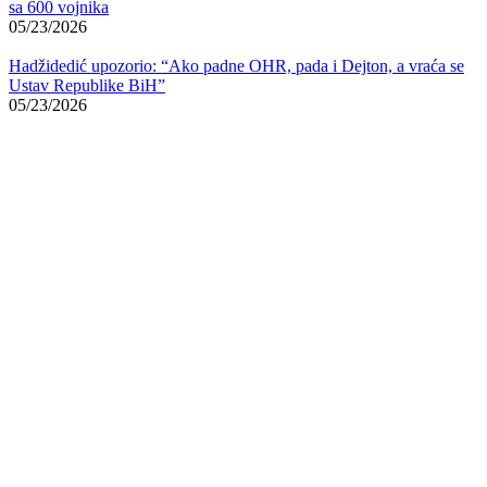
sa 600 vojnika
05/23/2026
Hadžidedić upozorio: “Ako padne OHR, pada i Dejton, a vraća se
Ustav Republike BiH”
05/23/2026