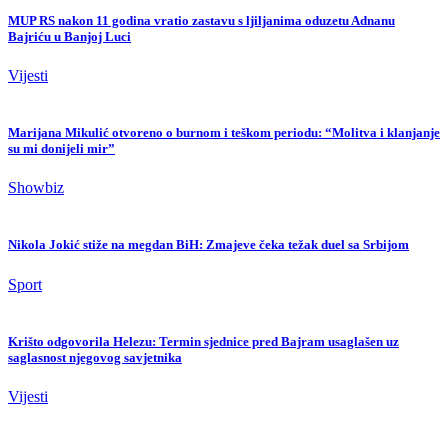
MUP RS nakon 11 godina vratio zastavu s ljiljanima oduzetu Adnanu
Bajriću u Banjoj Luci
Vijesti
Marijana Mikulić otvoreno o burnom i teškom periodu: “Molitva i klanjanje
su mi donijeli mir”
Showbiz
Nikola Jokić stiže na megdan BiH: Zmajeve čeka težak duel sa Srbijom
Sport
Krišto odgovorila Helezu: Termin sjednice pred Bajram usaglašen uz
saglasnost njegovog savjetnika
Vijesti