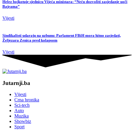
Helez bojkotuje sjednicu Vijeća ministara: “Neću dozvoliti zasjedanje uoči
Bajrama”
Vijesti
Sindikalisti udaraju na uzbunu: Parlament FBiH mora hitno zasjedati,
Željezara Zenica pred kolapsom
Vijesti
Jutarnji.ba
Vijesti
Crna hronika
Sci-tech
Auto
Muzika
Showbiz
Sport