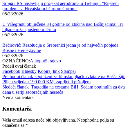
Srbija i RS nastavljaju projekat aerodroma u Trebinju: “Riješeni
problemi sa Hrvatskom i Crnom Gorom”
05/23/2026
U Višegradu obilježene 34 godine od zločina nad Bošnjacima: Tri
hiljade ruža spušteno u Drinu
05/23/2026
Bećirović: Rezolucija o Srebrenici jedna je od najvećih pobjeda
Bosne i Hercegovine
05/23/2026
OZNAČENO:
Autoput
Sarajevo
Podeli ovaj članak
Facebook
Bluesky
Kopiraj link
Štampaj
Prethodni članak
Optuženi za filmsku pljačku zlatare na Baščaršiji:
Plijen vrijedan 190.000 KM, zaprijetili pištoljem
Sledeći članak
Tragedija na cestama BiH: Sedam poginulih za dva
dana u seriji saobraćajnih nesreća
Nema komentara
Komentariši
Vaša email adresa neće biti objavljivana.
Neophodna polja su
označena sa
*