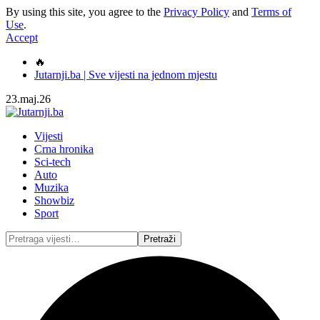
By using this site, you agree to the
Privacy Policy
and
Terms of
Use
.
Accept
🔥
Jutarnji.ba | Sve vijesti na jednom mjestu
23.maj.26
Vijesti
Crna hronika
Sci-tech
Auto
Muzika
Showbiz
Sport