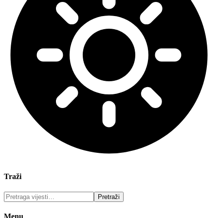
Traži
Menu