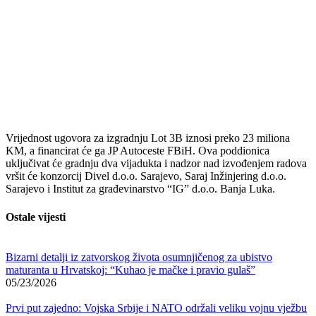
Vrijednost ugovora za izgradnju Lot 3B iznosi preko 23 miliona
KM, a financirat će ga JP Autoceste FBiH. Ova poddionica
uključivat će gradnju dva vijadukta i nadzor nad izvođenjem radova
vršit će konzorcij Divel d.o.o. Sarajevo, Saraj Inžinjering d.o.o.
Sarajevo i Institut za građevinarstvo “IG” d.o.o. Banja Luka.
Ostale vijesti
Bizarni detalji iz zatvorskog života osumnjičenog za ubistvo
maturanta u Hrvatskoj: “Kuhao je mačke i pravio gulaš”
05/23/2026
Prvi put zajedno: Vojska Srbije i NATO održali veliku vojnu vježbu