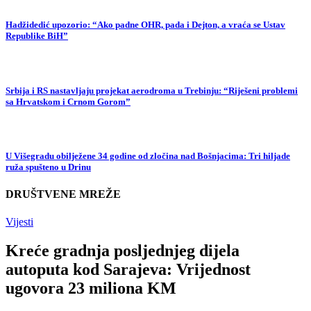
Hadžidedić upozorio: “Ako padne OHR, pada i Dejton, a vraća se Ustav
Republike BiH”
Srbija i RS nastavljaju projekat aerodroma u Trebinju: “Riješeni problemi
sa Hrvatskom i Crnom Gorom”
U Višegradu obilježene 34 godine od zločina nad Bošnjacima: Tri hiljade
ruža spušteno u Drinu
DRUŠTVENE MREŽE
Vijesti
Kreće gradnja posljednjeg dijela
autoputa kod Sarajeva: Vrijednost
ugovora 23 miliona KM