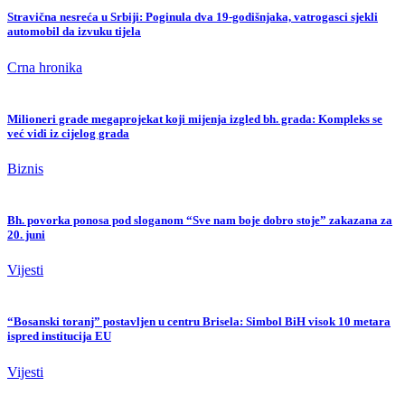
Stravična nesreća u Srbiji: Poginula dva 19-godišnjaka, vatrogasci sjekli
automobil da izvuku tijela
Crna hronika
Milioneri grade megaprojekat koji mijenja izgled bh. grada: Kompleks se
već vidi iz cijelog grada
Biznis
Bh. povorka ponosa pod sloganom “Sve nam boje dobro stoje” zakazana za
20. juni
Vijesti
“Bosanski toranj” postavljen u centru Brisela: Simbol BiH visok 10 metara
ispred institucija EU
Vijesti