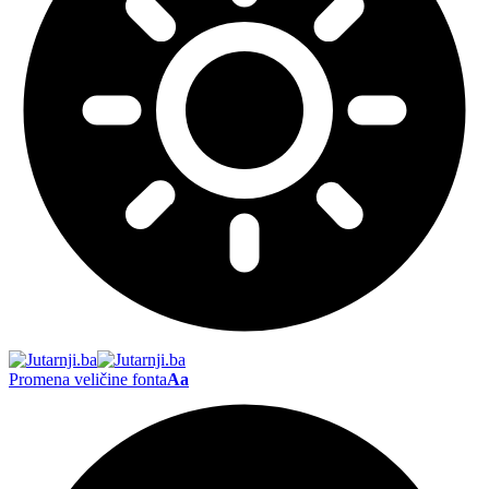
Promena veličine fonta
Aa