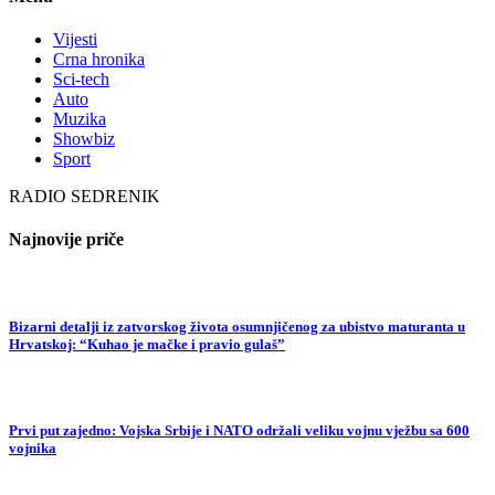
Vijesti
Crna hronika
Sci-tech
Auto
Muzika
Showbiz
Sport
RADIO SEDRENIK
Najnovije priče
Bizarni detalji iz zatvorskog života osumnjičenog za ubistvo maturanta u
Hrvatskoj: “Kuhao je mačke i pravio gulaš”
Prvi put zajedno: Vojska Srbije i NATO održali veliku vojnu vježbu sa 600
vojnika