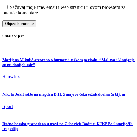
Sačuvaj moje ime, email i web stranicu u ovom browseru za
buduće komentare.
Ostale vijesti
Marijana Mikulić otvoreno o burnom i teškom periodu: “Molitva i klanjanje
su mi donijeli mir”
Showbiz
Nikola Jokić stiže na megdan BiH: Zmajeve čeka težak duel sa Srbijom
Sport
Ručna bomba pronađena u travi na Grbavici: Radnici KJKP Park spriječili
tragediju