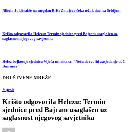
Nikola Jokić stiže na megdan BiH: Zmajeve čeka težak duel sa Srbijom
Krišto odgovorila Helezu: Termin sjednice pred Bajram usaglašen uz
saglasnost njegovog savjetnika
Helez bojkotuje sjednicu Vijeća ministara: “Neću dozvoliti zasjedanje uoči
Bajrama”
DRUŠTVENE MREŽE
Vijesti
Krišto odgovorila Helezu: Termin
sjednice pred Bajram usaglašen uz
saglasnost njegovog savjetnika