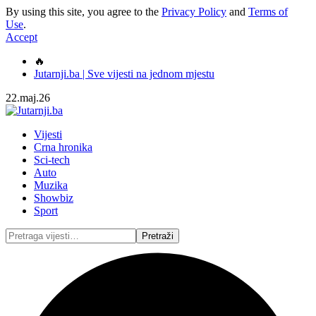
By using this site, you agree to the
Privacy Policy
and
Terms of
Use
.
Accept
🔥
Jutarnji.ba | Sve vijesti na jednom mjestu
22.maj.26
Vijesti
Crna hronika
Sci-tech
Auto
Muzika
Showbiz
Sport