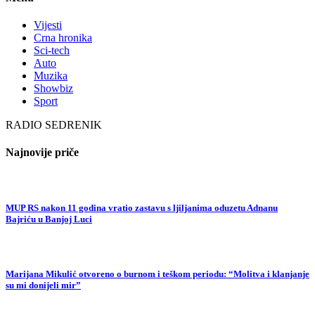
Vijesti
Crna hronika
Sci-tech
Auto
Muzika
Showbiz
Sport
RADIO SEDRENIK
Najnovije priče
MUP RS nakon 11 godina vratio zastavu s ljiljanima oduzetu Adnanu
Bajriću u Banjoj Luci
Marijana Mikulić otvoreno o burnom i teškom periodu: “Molitva i klanjanje
su mi donijeli mir”