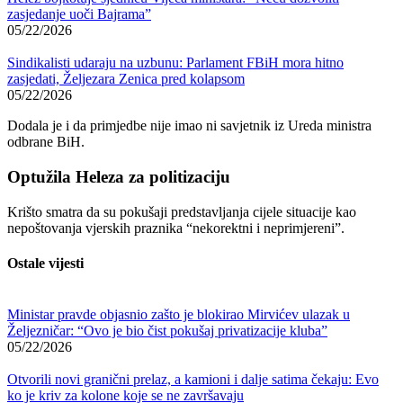
zasjedanje uoči Bajrama”
05/22/2026
Sindikalisti udaraju na uzbunu: Parlament FBiH mora hitno
zasjedati, Željezara Zenica pred kolapsom
05/22/2026
Dodala je i da primjedbe nije imao ni savjetnik iz Ureda ministra
odbrane BiH.
Optužila Heleza za politizaciju
Krišto smatra da su pokušaji predstavljanja cijele situacije kao
nepoštovanja vjerskih praznika “nekorektni i neprimjereni”.
Ostale vijesti
Ministar pravde objasnio zašto je blokirao Mirvićev ulazak u
Željezničar: “Ovo je bio čist pokušaj privatizacije kluba”
05/22/2026
Otvorili novi granični prelaz, a kamioni i dalje satima čekaju: Evo
ko je kriv za kolone koje se ne završavaju