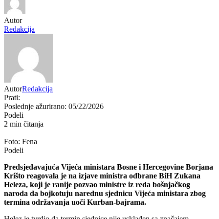
Autor
Redakcija
Autor
Redakcija
Prati:
Poslednje ažurirano: 05/22/2026
Podeli
2 min čitanja
Foto: Fena
Podeli
Predsjedavajuća
Vijeća ministara Bosne i Hercegovine
Borjana
Krišto
reagovala je na izjave ministra odbrane BiH
Zukana
Heleza
, koji je ranije pozvao ministre iz reda bošnjačkog
naroda da bojkotuju narednu sjednicu Vijeća ministara zbog
termina održavanja uoči
Kurban-bajram
a.
Helez je tvrdio da termin sjednice nije usklađen sa značajem