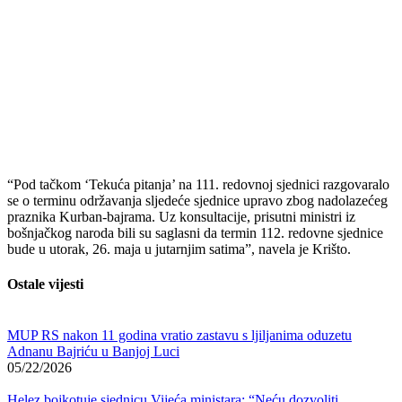
“Pod tačkom ‘Tekuća pitanja’ na 111. redovnoj sjednici razgovaralo
se o terminu održavanja sljedeće sjednice upravo zbog nadolazećeg
praznika Kurban-bajrama. Uz konsultacije, prisutni ministri iz
bošnjačkog naroda bili su saglasni da termin 112. redovne sjednice
bude u utorak, 26. maja u jutarnjim satima”, navela je Krišto.
Ostale vijesti
MUP RS nakon 11 godina vratio zastavu s ljiljanima oduzetu
Adnanu Bajriću u Banjoj Luci
05/22/2026
Helez bojkotuje sjednicu Vijeća ministara: “Neću dozvoliti