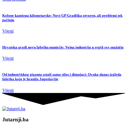
Kolone kamiona kilometarske: Novi GP Gradiška otvoren, ali problemi tek
počinju
Vijesti
Hrvatska gradi novu fabriku municije: Vojna industrija u regiji sve snažnija
Vijesti
Od industrijskog giganta ostali samo silos i dimnjaci: Ovako danas izgleda
fabrika koja je hranila Jugoslaviju
Vijesti
Jutarnji.ba