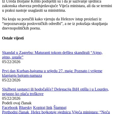
Iz Ureda Borjane Krišto podsjetili su i da je sazivanje sjednica
zakonska obaveza predsjedavajuće Vijeća ministara, ali da se termini
u praksi nastoje usaglasiti sa ministrima.
Na kraju su poručili kako vjeruju da Helezov istup proizlazi iz
“nepoznavanja poslovničkih odredbi”, a ne iz pokušaja skupljanja
dnevnopolitičkih poena.
Ostale vijesti
Skandal u Zagrebu: Maturanti tokom defilea skandirali “Ajmo,
ajmo, ustaše”
05/22/2026
Prvi dan Kurban-bajrama u srijedu 27. maja: Poznato i vrijeme
klanjanja bajram-namaza
05/22/2026
Službeni sastanci ili hodočašće? Delegacija BiH otišla i u Lourdes,
nejasno ko plaća troškove
05/22/2026
Podeli ovaj članak
Facebook
Bluesky
Kopiraj link
Štampaj
Prethodni članak
Helez bojkotuje sjednicu Vijeća ministara: “Neću