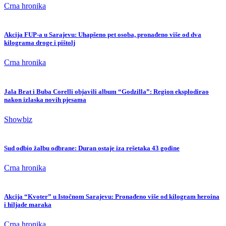
Crna hronika
Akcija FUP-a u Sarajevu: Uhapšeno pet osoba, pronađeno više od dva
kilograma droge i pištolj
Crna hronika
Jala Brat i Buba Corelli objavili album “Godzilla”: Region eksplodirao
nakon izlaska novih pjesama
Showbiz
Sud odbio žalbu odbrane: Duran ostaje iza rešetaka 43 godine
Crna hronika
Akcija “Kvoter” u Istočnom Sarajevu: Pronađeno više od kilogram heroina
i hiljade maraka
Crna hronika