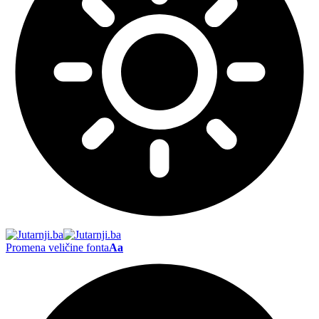
Promena veličine fonta
Aa