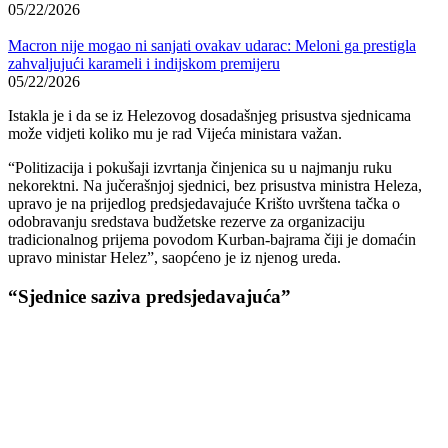
05/22/2026
Macron nije mogao ni sanjati ovakav udarac: Meloni ga prestigla
zahvaljujući karameli i indijskom premijeru
05/22/2026
Istakla je i da se iz Helezovog dosadašnjeg prisustva sjednicama
može vidjeti koliko mu je rad Vijeća ministara važan.
“Politizacija i pokušaji izvrtanja činjenica su u najmanju ruku
nekorektni. Na jučerašnjoj sjednici, bez prisustva ministra Heleza,
upravo je na prijedlog predsjedavajuće Krišto uvrštena tačka o
odobravanju sredstava budžetske rezerve za organizaciju
tradicionalnog prijema povodom Kurban-bajrama čiji je domaćin
upravo ministar Helez”, saopćeno je iz njenog ureda.
“Sjednice saziva predsjedavajuća”