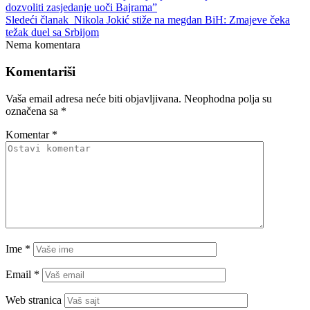
dozvoliti zasjedanje uoči Bajrama”
Sledeći članak
Nikola Jokić stiže na megdan BiH: Zmajeve čeka
težak duel sa Srbijom
Nema komentara
Komentariši
Vaša email adresa neće biti objavljivana.
Neophodna polja su
označena sa
*
Komentar
*
Ime
*
Email
*
Web stranica