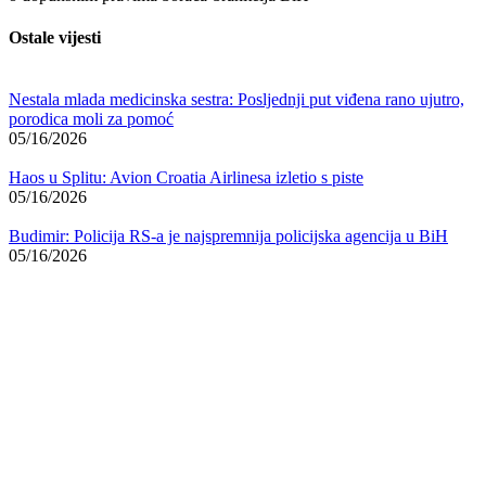
Ostale vijesti
Nestala mlada medicinska sestra: Posljednji put viđena rano ujutro,
porodica moli za pomoć
05/16/2026
Haos u Splitu: Avion Croatia Airlinesa izletio s piste
05/16/2026
Budimir: Policija RS-a je najspremnija policijska agencija u BiH
05/16/2026