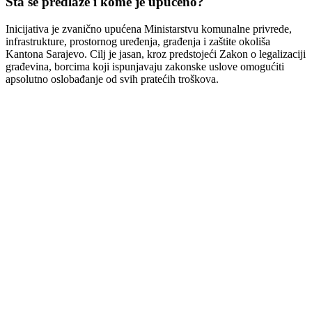
Šta se predlaže i kome je upućeno?
Inicijativa je zvanično upućena Ministarstvu komunalne privrede,
infrastrukture, prostornog uređenja, građenja i zaštite okoliša
Kantona Sarajevo. Cilj je jasan, kroz predstojeći Zakon o legalizaciji
građevina, borcima koji ispunjavaju zakonske uslove omogućiti
apsolutno oslobađanje od svih pratećih troškova.