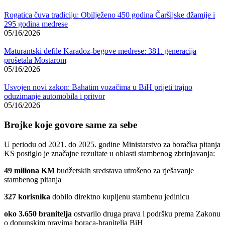
Rogatica čuva tradiciju: Obilježeno 450 godina Čaršijske džamije i
295 godina medrese
05/16/2026
Maturantski defile Karađoz-begove medrese: 381. generacija
prošetala Mostarom
05/16/2026
Usvojen novi zakon: Bahatim vozačima u BiH prijeti trajno
oduzimanje automobila i pritvor
05/16/2026
Brojke koje govore same za sebe
U periodu od 2021. do 2025. godine Ministarstvo za boračka pitanja
KS postiglo je značajne rezultate u oblasti stambenog zbrinjavanja:
49 miliona KM
budžetskih sredstava utrošeno za rješavanje
stambenog pitanja
327 korisnika
dobilo direktno kupljenu stambenu jedinicu
oko 3.650 branitelja
ostvarilo druga prava i podršku prema Zakonu
o dopunskim pravima boraca-branitelja BiH