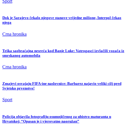
Sport
Dok je Sarajevo čekalo njegove stanove vrijedne milione, Interpol čekao
njega
Crna hronika
Teška saobraćajna nesreća kod Banje Luke: Vatrogasci izvlačili vozača iz
smrskanog automobila
Crna hronika
Zmajevi osvajaju FIFA-ine naslovnice: Barbarez najavio veliki cilj pred
Svjetsko prvenstvo!
Sport
Policija objavila fotografiju osumnjičenog za ubistvo maturanta u
Hrvatskoj: “Opasan je i vjerovatno naoružan”