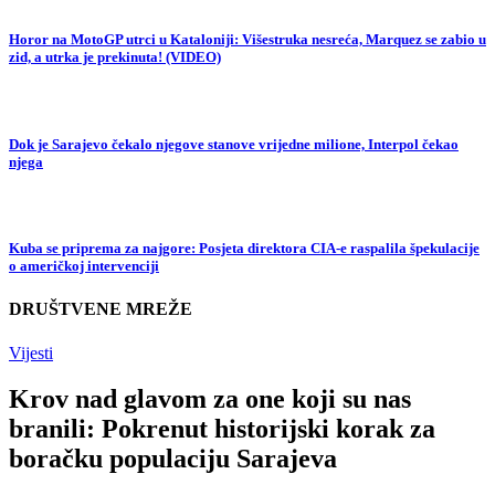
Horor na MotoGP utrci u Kataloniji: Višestruka nesreća, Marquez se zabio u
zid, a utrka je prekinuta! (VIDEO)
Dok je Sarajevo čekalo njegove stanove vrijedne milione, Interpol čekao
njega
Kuba se priprema za najgore: Posjeta direktora CIA-e raspalila špekulacije
o američkoj intervenciji
DRUŠTVENE MREŽE
Vijesti
Krov nad glavom za one koji su nas
branili: Pokrenut historijski korak za
boračku populaciju Sarajeva