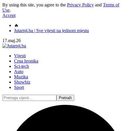
By using this site, you agree to the
Privacy Policy
and
Terms of
Use
.
Accept
🔥
Jutarnji.ba | Sve vijesti na jednom mjestu
17.maj.26
Vijesti
Crna hronika
Sci-tech
Auto
Muzika
Showbiz
Sport