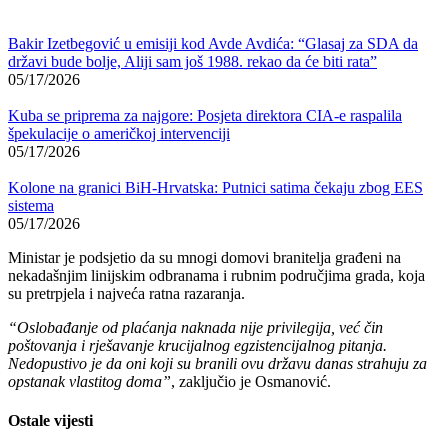
Bakir Izetbegović u emisiji kod Avde Avdića: “Glasaj za SDA da
državi bude bolje, Aliji sam još 1988. rekao da će biti rata”
05/17/2026
Kuba se priprema za najgore: Posjeta direktora CIA-e raspalila
špekulacije o američkoj intervenciji
05/17/2026
Kolone na granici BiH-Hrvatska: Putnici satima čekaju zbog EES
sistema
05/17/2026
Ministar je podsjetio da su mnogi domovi branitelja građeni na
nekadašnjim linijskim odbranama i rubnim područjima grada, koja
su pretrpjela i najveća ratna razaranja.
“Oslobađanje od plaćanja naknada nije privilegija, već čin
poštovanja i rješavanje krucijalnog egzistencijalnog pitanja.
Nedopustivo je da oni koji su branili ovu državu danas strahuju za
opstanak vlastitog doma”
, zaključio je Osmanović.
Ostale vijesti