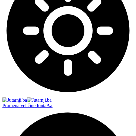
Promena veličine fonta
Aa