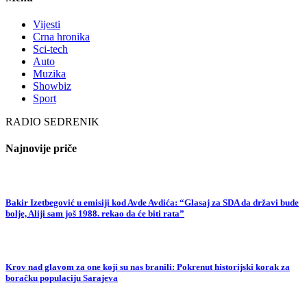
Vijesti
Crna hronika
Sci-tech
Auto
Muzika
Showbiz
Sport
RADIO SEDRENIK
Najnovije priče
Bakir Izetbegović u emisiji kod Avde Avdića: “Glasaj za SDA da državi bude
bolje, Aliji sam još 1988. rekao da će biti rata”
Krov nad glavom za one koji su nas branili: Pokrenut historijski korak za
boračku populaciju Sarajeva