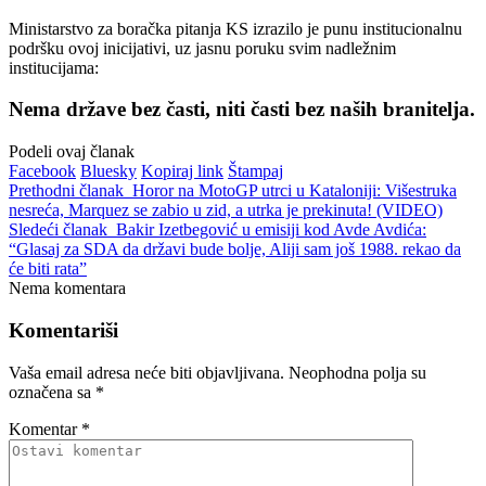
Ministarstvo za boračka pitanja KS izrazilo je punu institucionalnu
podršku ovoj inicijativi, uz jasnu poruku svim nadležnim
institucijama:
Nema države bez časti, niti časti bez naših branitelja.
Podeli ovaj članak
Facebook
Bluesky
Kopiraj link
Štampaj
Prethodni članak
Horor na MotoGP utrci u Kataloniji: Višestruka
nesreća, Marquez se zabio u zid, a utrka je prekinuta! (VIDEO)
Sledeći članak
Bakir Izetbegović u emisiji kod Avde Avdića:
“Glasaj za SDA da državi bude bolje, Aliji sam još 1988. rekao da
će biti rata”
Nema komentara
Komentariši
Vaša email adresa neće biti objavljivana.
Neophodna polja su
označena sa
*
Komentar
*