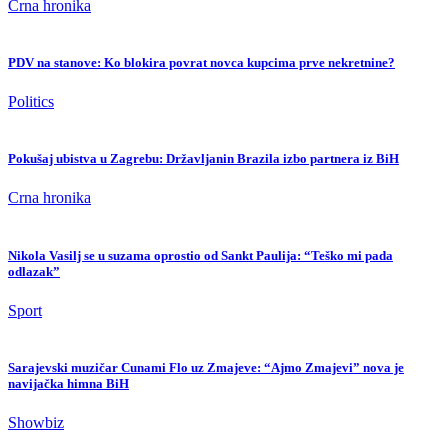
Crna hronika
PDV na stanove: Ko blokira povrat novca kupcima prve nekretnine?
Politics
Pokušaj ubistva u Zagrebu: Državljanin Brazila izbo partnera iz BiH
Crna hronika
Nikola Vasilj se u suzama oprostio od Sankt Paulija: “Teško mi pada
odlazak”
Sport
Sarajevski muzičar Cunami Flo uz Zmajeve: “Ajmo Zmajevi” nova je
navijačka himna BiH
Showbiz