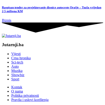
Raspisan tender za projektovanje dionice autoceste Orašje – Tuzla vrijedan
2,5 miliona KM
Biznis
Jutarnji.ba
Vijesti
Crna hronika
Sci-tech
Auto
Muzika
Showbiz
Sport
Kontak
O nama
Politika privatnosti
Pravila i uslovi korištenja