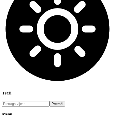
Traži
Menu