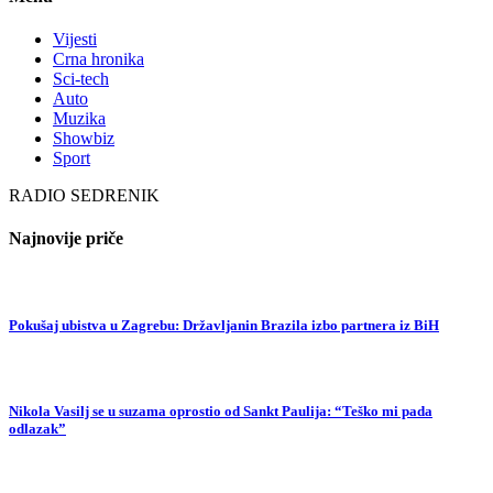
Vijesti
Crna hronika
Sci-tech
Auto
Muzika
Showbiz
Sport
RADIO SEDRENIK
Najnovije priče
Pokušaj ubistva u Zagrebu: Državljanin Brazila izbo partnera iz BiH
Nikola Vasilj se u suzama oprostio od Sankt Paulija: “Teško mi pada
odlazak”