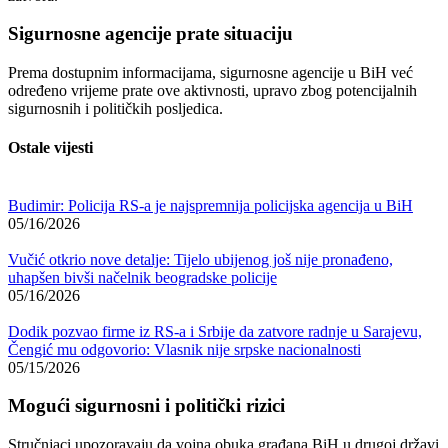
Sigurnosne agencije prate situaciju
Prema dostupnim informacijama, sigurnosne agencije u BiH već
određeno vrijeme prate ove aktivnosti, upravo zbog potencijalnih
sigurnosnih i političkih posljedica.
Ostale vijesti
Budimir: Policija RS-a je najspremnija policijska agencija u BiH
05/16/2026
Vučić otkrio nove detalje: Tijelo ubijenog još nije pronađeno,
uhapšen bivši načelnik beogradske policije
05/16/2026
Dodik pozvao firme iz RS-a i Srbije da zatvore radnje u Sarajevu,
Čengić mu odgovorio: Vlasnik nije srpske nacionalnosti
05/15/2026
Mogući sigurnosni i politički rizici
Stručnjaci upozoravaju da vojna obuka građana BiH u drugoj državi