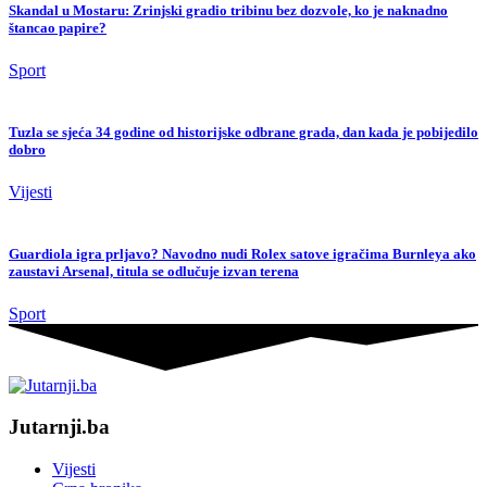
Skandal u Mostaru: Zrinjski gradio tribinu bez dozvole, ko je naknadno
štancao papire?
Sport
Tuzla se sjeća 34 godine od historijske odbrane grada, dan kada je pobijedilo
dobro
Vijesti
Guardiola igra prljavo? Navodno nudi Rolex satove igračima Burnleya ako
zaustavi Arsenal, titula se odlučuje izvan terena
Sport
Jutarnji.ba
Vijesti