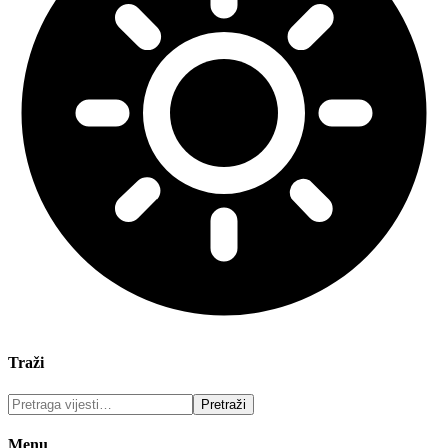
Traži
Menu