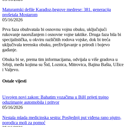
Maturantski defile Karađoz-begove medrese: 381. generacija
prošetala Mostarom
05/16/2026
Prva faza obuhvatala bi osnovnu vojnu obuku, uključujući
rukovanje naoružanjem i osnovne vojne taktike. Druga faza bila bi
specijalistička, u okviru različitih rodova vojske, dok bi treća
uključivala terensku obuku, preživljavanje u prirodi i bojevo
gađanje.
Obuka bi se, prema tim informacijama, odvijala u više gradova u
Srbiji, među kojima su Šid, Loznica, Mitrovica, Bajina Bašta, Užice
i Valjevo.
Ostale vijesti
Usvojen novi zakon: Bahatim vozačima u BiH prijeti trajno
oduzimanje automobila i pritvor
05/16/2026
Nestala mlada medicinska sestra: Posljednji put viđena rano ujutro,
porodica moli za pomoć