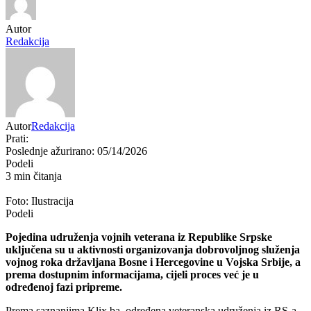
Autor
Redakcija
Autor
Redakcija
Prati:
Poslednje ažurirano: 05/14/2026
Podeli
3 min čitanja
Foto: Ilustracija
Podeli
Pojedina udruženja vojnih veterana iz Republike Srpske
uključena su u aktivnosti organizovanja dobrovoljnog služenja
vojnog roka državljana Bosne i Hercegovine u
Vojska Srbije
, a
prema dostupnim informacijama, cijeli proces već je u
određenoj fazi pripreme.
Prema saznanjima Klix.ba, određena veteranska udruženja iz RS-a