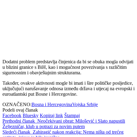
Dodatni problem predstavlja činjenica da bi se obuka mogla odvijati
u blizini granice s BiH, kao i mogućnost povezivanja s različitim
sigurnosnim i obavještajnim strukturama.
Također, ovakve aktivnosti mogle bi imati i šire političke posljedice,
uključujući narušavanje odnosa između država i utjecaj na evropski i
euroatlantski put Bosne i Hercegovine.
OZNAČENO:
Bosna i Hercegovina
Vojska Srbije
Podeli ovaj članak
Facebook
Bluesky
Kopiraj link
Štampaj
Prethodni članak
Neočekivani obrat: Milošević i Slato napustili
Željezničar, klub u potrazi za novim putem
Sledeći članak
Zahiragić nakon reakcija: Nema ništa od trećeg