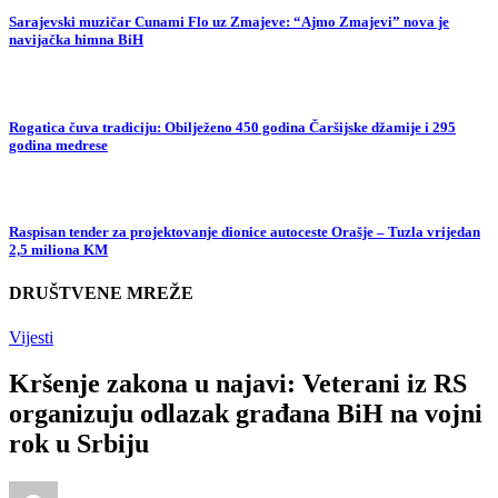
Sarajevski muzičar Cunami Flo uz Zmajeve: “Ajmo Zmajevi” nova je
navijačka himna BiH
Rogatica čuva tradiciju: Obilježeno 450 godina Čaršijske džamije i 295
godina medrese
Raspisan tender za projektovanje dionice autoceste Orašje – Tuzla vrijedan
2,5 miliona KM
DRUŠTVENE MREŽE
Vijesti
Kršenje zakona u najavi: Veterani iz RS
organizuju odlazak građana BiH na vojni
rok u Srbiju