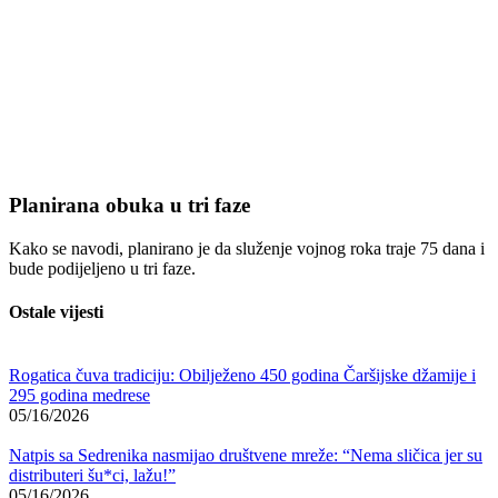
Planirana obuka u tri faze
Kako se navodi, planirano je da služenje vojnog roka traje 75 dana i
bude podijeljeno u tri faze.
Ostale vijesti
Rogatica čuva tradiciju: Obilježeno 450 godina Čaršijske džamije i
295 godina medrese
05/16/2026
Natpis sa Sedrenika nasmijao društvene mreže: “Nema sličica jer su
distributeri šu*ci, lažu!”
05/16/2026