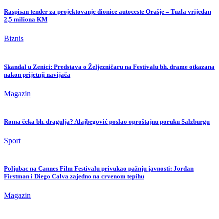
Raspisan tender za projektovanje dionice autoceste Orašje – Tuzla vrijedan
2,5 miliona KM
Biznis
Skandal u Zenici: Predstava o Željezničaru na Festivalu bh. drame otkazana
nakon prijetnji navijača
Magazin
Roma čeka bh. dragulja? Alajbegović poslao oproštajnu poruku Salzburgu
Sport
Poljubac na Cannes Film Festivalu privukao pažnju javnosti: Jordan
Firstman i Diego Calva zajedno na crvenom tepihu
Magazin