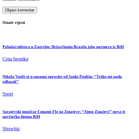
Ostale vijesti
Pokušaj ubistva u Zagrebu: Državljanin Brazila izbo partnera iz BiH
Crna hronika
Nikola Vasilj se u suzama oprostio od Sankt Paulija: “Teško mi pada
odlazak”
Sport
Sarajevski muzičar Cunami Flo uz Zmajeve: “Ajmo Zmajevi” nova je
navijačka himna BiH
Showbiz