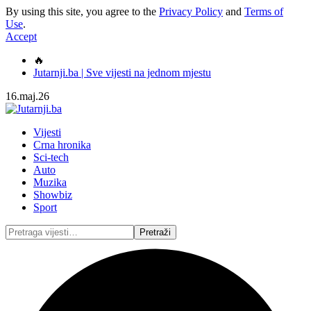
By using this site, you agree to the
Privacy Policy
and
Terms of
Use
.
Accept
🔥
Jutarnji.ba | Sve vijesti na jednom mjestu
16.maj.26
Vijesti
Crna hronika
Sci-tech
Auto
Muzika
Showbiz
Sport