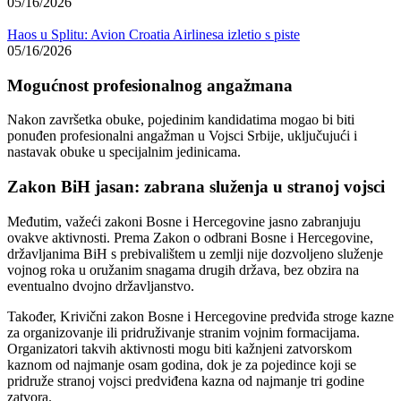
05/16/2026
Haos u Splitu: Avion Croatia Airlinesa izletio s piste
05/16/2026
Mogućnost profesionalnog angažmana
Nakon završetka obuke, pojedinim kandidatima mogao bi biti
ponuđen profesionalni angažman u Vojsci Srbije, uključujući i
nastavak obuke u specijalnim jedinicama.
Zakon BiH jasan: zabrana služenja u stranoj vojsci
Međutim, važeći zakoni Bosne i Hercegovine jasno zabranjuju
ovakve aktivnosti. Prema
Zakon o odbrani Bosne i Hercegovine
,
državljanima BiH s prebivalištem u zemlji nije dozvoljeno služenje
vojnog roka u oružanim snagama drugih država, bez obzira na
eventualno dvojno državljanstvo.
Također,
Krivični zakon Bosne i Hercegovine
predviđa stroge kazne
za organizovanje ili pridruživanje stranim vojnim formacijama.
Organizatori takvih aktivnosti mogu biti kažnjeni zatvorskom
kaznom od najmanje osam godina, dok je za pojedince koji se
pridruže stranoj vojsci predviđena kazna od najmanje tri godine
zatvora.