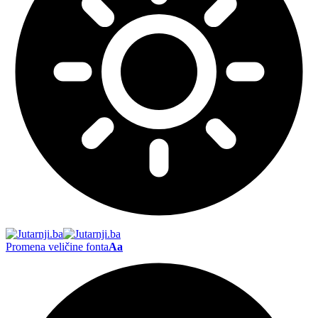
Promena veličine fonta
Aa