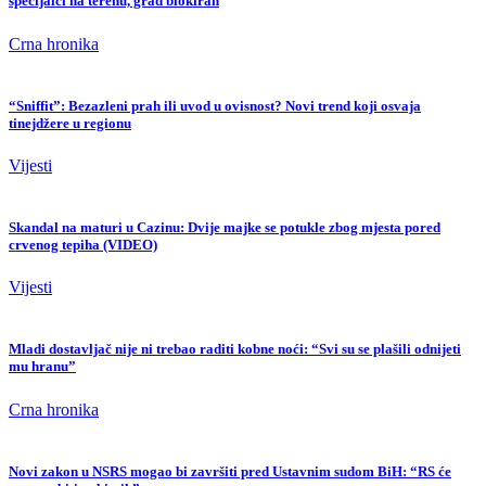
specijalci na terenu, grad blokiran
Crna hronika
“Sniffit”: Bezazleni prah ili uvod u ovisnost? Novi trend koji osvaja
tinejdžere u regionu
Vijesti
Skandal na maturi u Cazinu: Dvije majke se potukle zbog mjesta pored
crvenog tepiha (VIDEO)
Vijesti
Mladi dostavljač nije ni trebao raditi kobne noći: “Svi su se plašili odnijeti
mu hranu”
Crna hronika
Novi zakon u NSRS mogao bi završiti pred Ustavnim sudom BiH: “RS će