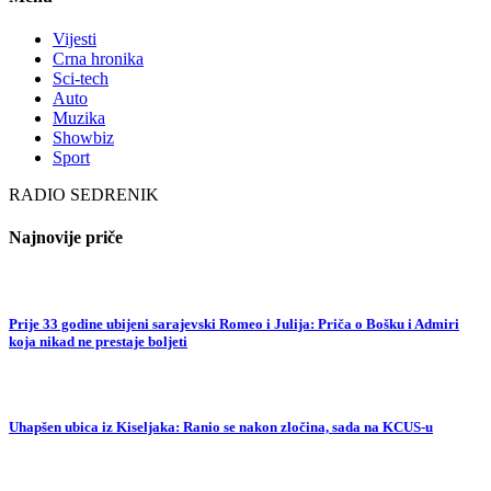
Vijesti
Crna hronika
Sci-tech
Auto
Muzika
Showbiz
Sport
RADIO SEDRENIK
Najnovije priče
Prije 33 godine ubijeni sarajevski Romeo i Julija: Priča o Bošku i Admiri
koja nikad ne prestaje boljeti
Uhapšen ubica iz Kiseljaka: Ranio se nakon zločina, sada na KCUS-u