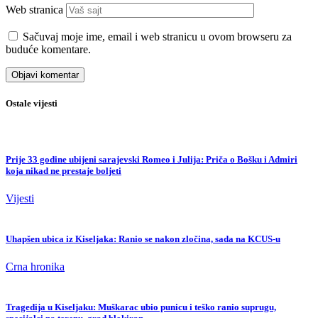
Web stranica
Sačuvaj moje ime, email i web stranicu u ovom browseru za
buduće komentare.
Ostale vijesti
Prije 33 godine ubijeni sarajevski Romeo i Julija: Priča o Bošku i Admiri
koja nikad ne prestaje boljeti
Vijesti
Uhapšen ubica iz Kiseljaka: Ranio se nakon zločina, sada na KCUS-u
Crna hronika
Tragedija u Kiseljaku: Muškarac ubio punicu i teško ranio suprugu,