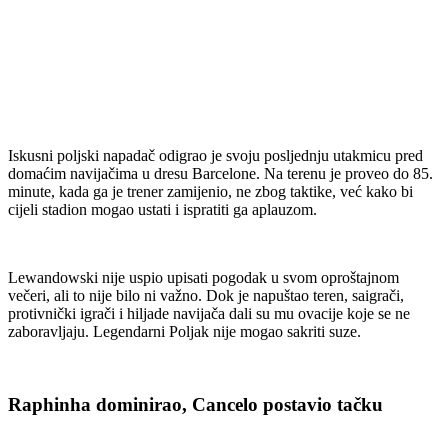
Iskusni poljski napadač odigrao je svoju posljednju utakmicu pred
domaćim navijačima u dresu Barcelone. Na terenu je proveo do 85.
minute, kada ga je trener zamijenio, ne zbog taktike, već kako bi
cijeli stadion mogao ustati i ispratiti ga aplauzom.
Lewandowski nije uspio upisati pogodak u svom oproštajnom
večeri, ali to nije bilo ni važno. Dok je napuštao teren, saigrači,
protivnički igrači i hiljade navijača dali su mu ovacije koje se ne
zaboravljaju. Legendarni Poljak nije mogao sakriti suze.
Raphinha dominirao, Cancelo postavio tačku