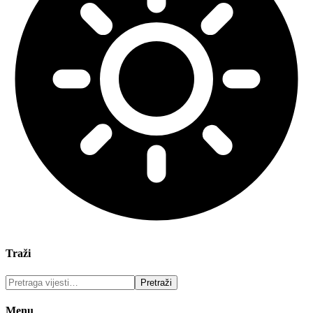
Traži
Menu