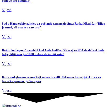
ponovo biti gubitnik”
Vijesti
Sud u Hagu odbio zahtjev za puštanje ratnog zločinca Ratka Mladića: “Blizu
je smrti, ali ostaje u zatvoru”
Vijesti
Bakir Izetbegović u emisiji kod Avde Avdića: “Glasaj za SDA da državi bude
bolje, Aliji sam još 1988. rekao da će biti rata”
Vijesti
Krov nad glavom za one koji su nas branili: Pokrenut historijski korak za
boračku populaciju Sarajeva
Vijesti