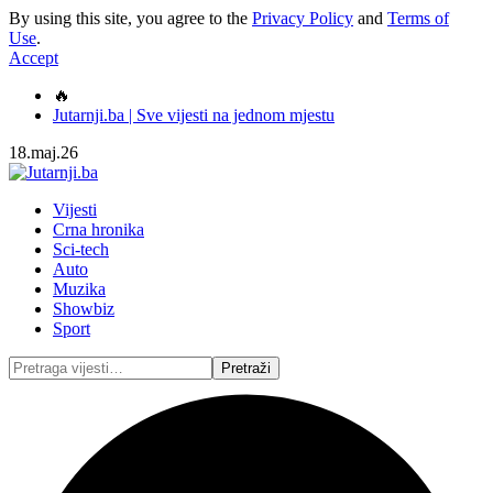
By using this site, you agree to the
Privacy Policy
and
Terms of
Use
.
Accept
🔥
Jutarnji.ba | Sve vijesti na jednom mjestu
18.maj.26
Vijesti
Crna hronika
Sci-tech
Auto
Muzika
Showbiz
Sport