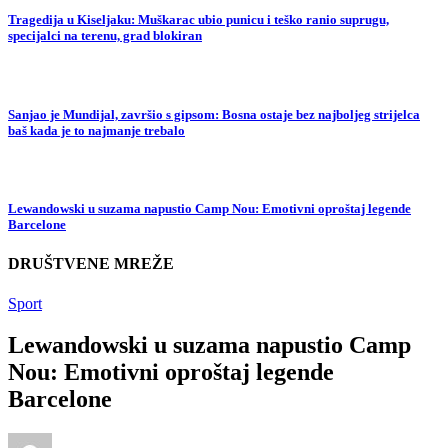
Tragedija u Kiseljaku: Muškarac ubio punicu i teško ranio suprugu,
specijalci na terenu, grad blokiran
Sanjao je Mundijal, završio s gipsom: Bosna ostaje bez najboljeg strijelca
baš kada je to najmanje trebalo
Lewandowski u suzama napustio Camp Nou: Emotivni oproštaj legende
Barcelone
DRUŠTVENE MREŽE
Sport
Lewandowski u suzama napustio Camp
Nou: Emotivni oproštaj legende
Barcelone