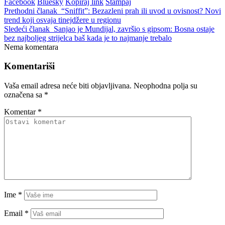
Facebook
Bluesky
Kopiraj link
Štampaj
Prethodni članak
“Sniffit”: Bezazleni prah ili uvod u ovisnost? Novi
trend koji osvaja tinejdžere u regionu
Sledeći članak
Sanjao je Mundijal, završio s gipsom: Bosna ostaje
bez najboljeg strijelca baš kada je to najmanje trebalo
Nema komentara
Komentariši
Vaša email adresa neće biti objavljivana.
Neophodna polja su
označena sa
*
Komentar
*
Ime
*
Email
*