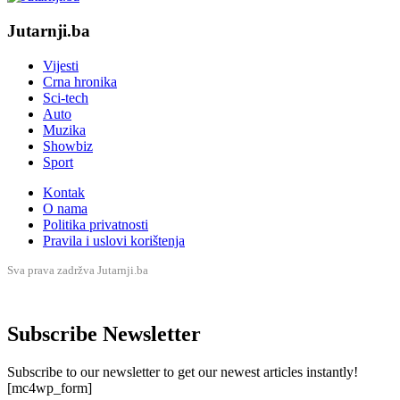
Jutarnji.ba
Vijesti
Crna hronika
Sci-tech
Auto
Muzika
Showbiz
Sport
Kontak
O nama
Politika privatnosti
Pravila i uslovi korištenja
Sva prava zadržva Jutarnji.ba
Subscribe Newsletter
Subscribe to our newsletter to get our newest articles instantly!
[mc4wp_form]