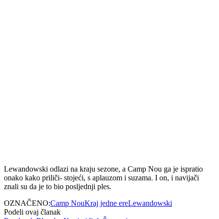
Lewandowski odlazi na kraju sezone, a Camp Nou ga je ispratio
onako kako priliči- stojeći, s aplauzom i suzama. I on, i navijači
znali su da je to bio posljednji ples.
OZNAČENO:
Camp Nou
Kraj jedne ere
Lewandowski
Podeli ovaj članak