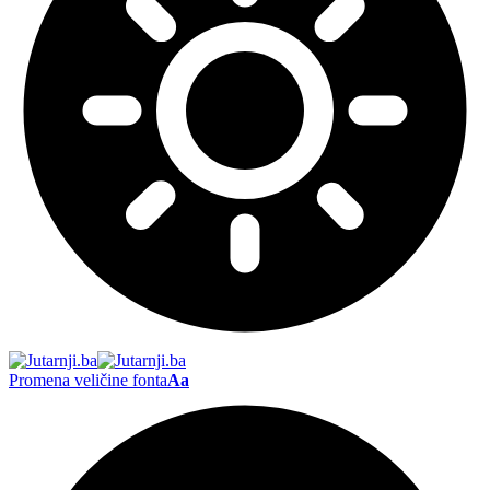
Promena veličine fonta
Aa