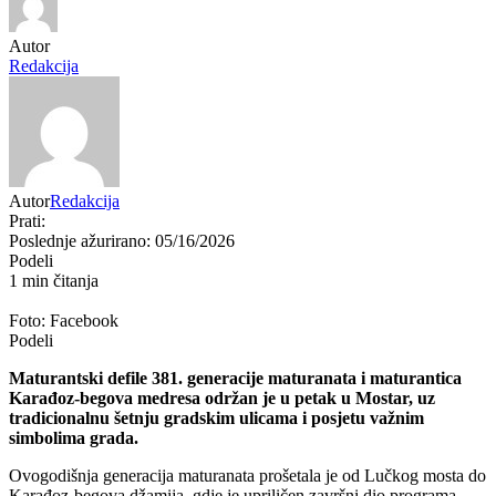
Autor
Redakcija
Autor
Redakcija
Prati:
Poslednje ažurirano: 05/16/2026
Podeli
1 min čitanja
Foto: Facebook
Podeli
Maturantski defile 381. generacije maturanata i maturantica
Karađoz-begova medresa
održan je u petak u
Mostar
, uz
tradicionalnu šetnju gradskim ulicama i posjetu važnim
simbolima grada.
Ovogodišnja generacija maturanata prošetala je od Lučkog mosta do
Karađoz-begova džamija
, gdje je upriličen završni dio programa,