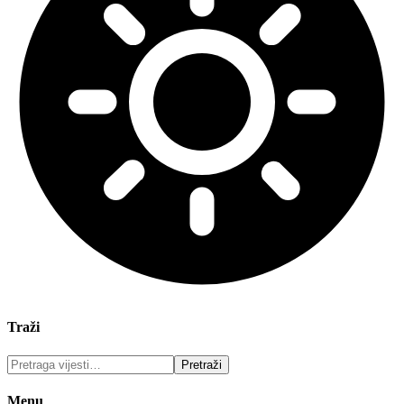
Traži
Menu