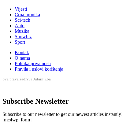
Vijesti
Crna hronika
Sci-tech
Auto
Muzika
Showbiz
Sport
Kontak
O nama
Politika privatnosti
Pravila i uslovi korištenja
Sva prava zadržva Jutarnji.ba
Subscribe Newsletter
Subscribe to our newsletter to get our newest articles instantly!
[mc4wp_form]