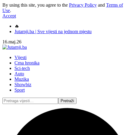
By using this site, you agree to the
Privacy Policy
and
Terms of
Use
.
Accept
🔥
Jutarnji.ba | Sve vijesti na jednom mjestu
16.maj.26
Vijesti
Crna hronika
Sci-tech
Auto
Muzika
Showbiz
Sport