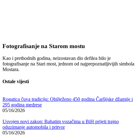
Fotografisanje na Starom mostu
Kao i prethodnih godina, neizostavan dio defilea bilo je
fotografisanje na
Stari most
, jednom od najprepoznatljivijih simbola
Mostara.
Ostale vijesti
Rogatica čuva tradiciju: Obilježeno 450 godina Čaršijske džamije i
295 godina medrese
05/16/2026
Usvojen novi zakon: Bahatim vozačima u BiH prijeti trajno
oduzimanje automobila i pritvor
05/16/2026