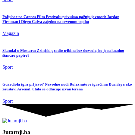
Poljubac na Cannes Film Festivalu privukao pažnju javnosti: Jordan
Firstman i Diego Calva zajedno na crvenom tepihu
Magazin
Skandal u Mostaru: Zrinjski gradio tribinu bez dozvole, ko je naknadno
štancao papire?
Sport
Guardiola igra prljavo? Navodno nudi Rolex satove igračima Burnleya ako
zaustavi Arsenal, titula se odlučuje izvan terena
Sport
Jutarnji.ba