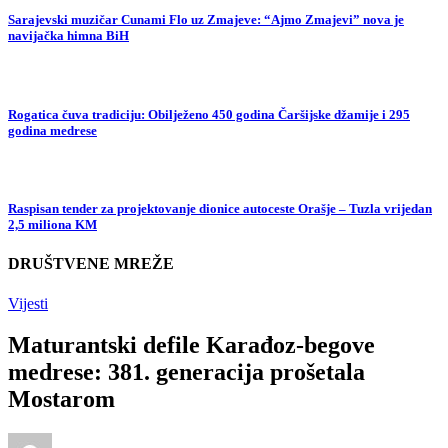
Sarajevski muzičar Cunami Flo uz Zmajeve: “Ajmo Zmajevi” nova je
navijačka himna BiH
Rogatica čuva tradiciju: Obilježeno 450 godina Čaršijske džamije i 295
godina medrese
Raspisan tender za projektovanje dionice autoceste Orašje – Tuzla vrijedan
2,5 miliona KM
DRUŠTVENE MREŽE
Vijesti
Maturantski defile Karađoz-begove
medrese: 381. generacija prošetala
Mostarom