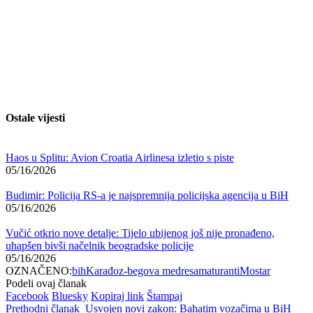
Ostale vijesti
Haos u Splitu: Avion Croatia Airlinesa izletio s piste
05/16/2026
Budimir: Policija RS-a je najspremnija policijska agencija u BiH
05/16/2026
Vučić otkrio nove detalje: Tijelo ubijenog još nije pronađeno,
uhapšen bivši načelnik beogradske policije
05/16/2026
OZNAČENO:
bih
Karađoz-begova medresa
maturanti
Mostar
Podeli ovaj članak
Facebook
Bluesky
Kopiraj link
Štampaj
Prethodni članak
Usvojen novi zakon: Bahatim vozačima u BiH