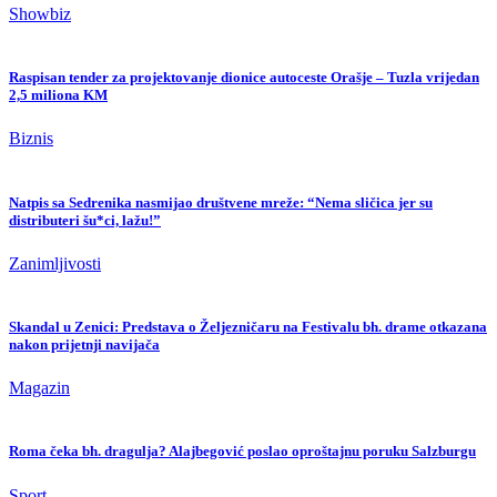
Showbiz
Raspisan tender za projektovanje dionice autoceste Orašje – Tuzla vrijedan
2,5 miliona KM
Biznis
Natpis sa Sedrenika nasmijao društvene mreže: “Nema sličica jer su
distributeri šu*ci, lažu!”
Zanimljivosti
Skandal u Zenici: Predstava o Željezničaru na Festivalu bh. drame otkazana
nakon prijetnji navijača
Magazin
Roma čeka bh. dragulja? Alajbegović poslao oproštajnu poruku Salzburgu
Sport