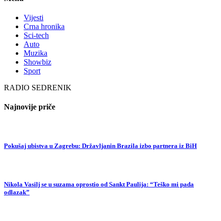
Vijesti
Crna hronika
Sci-tech
Auto
Muzika
Showbiz
Sport
RADIO SEDRENIK
Najnovije priče
Pokušaj ubistva u Zagrebu: Državljanin Brazila izbo partnera iz BiH
Nikola Vasilj se u suzama oprostio od Sankt Paulija: “Teško mi pada
odlazak”