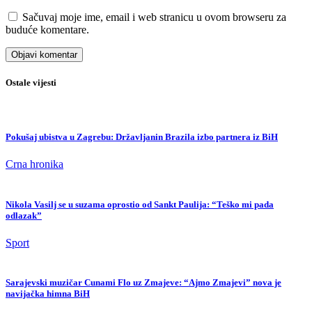
Sačuvaj moje ime, email i web stranicu u ovom browseru za
buduće komentare.
Ostale vijesti
Pokušaj ubistva u Zagrebu: Državljanin Brazila izbo partnera iz BiH
Crna hronika
Nikola Vasilj se u suzama oprostio od Sankt Paulija: “Teško mi pada
odlazak”
Sport
Sarajevski muzičar Cunami Flo uz Zmajeve: “Ajmo Zmajevi” nova je
navijačka himna BiH