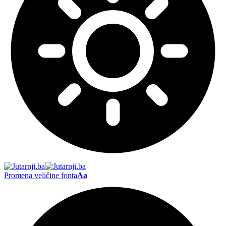
Promena veličine fonta
Aa