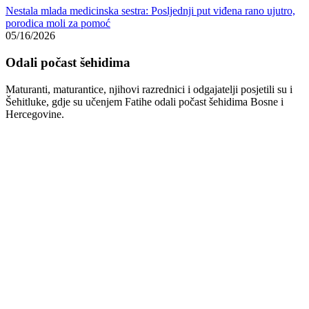
Nestala mlada medicinska sestra: Posljednji put viđena rano ujutro,
porodica moli za pomoć
05/16/2026
Odali počast šehidima
Maturanti, maturantice, njihovi razrednici i odgajatelji posjetili su i
Šehitluke, gdje su učenjem Fatihe odali počast šehidima Bosne i
Hercegovine.