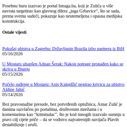
Posebnu buru izazvao je portal Istraga.ba, koji je Zulića u više
navrata targetirao kao glavnog dilera „juga Grbavice“, što se sada,
prema svemu sudeći, pokazuje kao neutemeljena i opasna medijska
konstrukcija.
Ostale vijesti
Pokušaj ubistva u Zagrebu: Državljanin Brazila izbo partnera iz BiH
05/16/2026
U Mostaru uhapšen Adnan Šerak: Nakon potrage pronađen kako se
skriva u žbunju
05/15/2026
Počelo suđenje u Mostaru: Anis Kalajdžić negirao krivicu za ubistvo
Aldine Jahić
05/14/2026
Bez pravosnažne presude, bez potvrđenih optužnica, Amar Zulić je
danima razvlačen po portalima, društvenim mrežama i u
komentarima kao “kriminalac”, što je kod mnogih izazvalo sumnju u
pravi cilj cijele priče – da se vođstvo najvatrenijih navijača Plavih
destabilizuje i uruši.