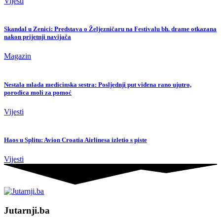
Vijesti
Skandal u Zenici: Predstava o Željezničaru na Festivalu bh. drame otkazana
nakon prijetnji navijača
Magazin
Nestala mlada medicinska sestra: Posljednji put viđena rano ujutro,
porodica moli za pomoć
Vijesti
Haos u Splitu: Avion Croatia Airlinesa izletio s piste
Vijesti
Jutarnji.ba