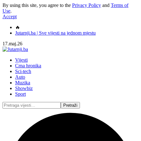
By using this site, you agree to the
Privacy Policy
and
Terms of
Use
.
Accept
🔥
Jutarnji.ba | Sve vijesti na jednom mjestu
17.maj.26
Vijesti
Crna hronika
Sci-tech
Auto
Muzika
Showbiz
Sport