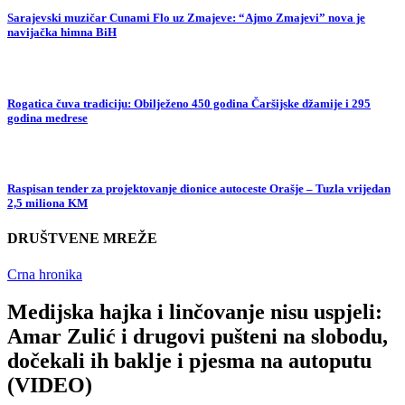
Sarajevski muzičar Cunami Flo uz Zmajeve: “Ajmo Zmajevi” nova je
navijačka himna BiH
Rogatica čuva tradiciju: Obilježeno 450 godina Čaršijske džamije i 295
godina medrese
Raspisan tender za projektovanje dionice autoceste Orašje – Tuzla vrijedan
2,5 miliona KM
DRUŠTVENE MREŽE
Crna hronika
Medijska hajka i linčovanje nisu uspjeli:
Amar Zulić i drugovi pušteni na slobodu,
dočekali ih baklje i pjesma na autoputu
(VIDEO)