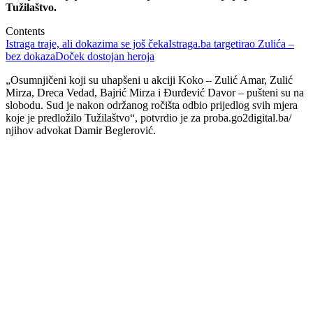
Tužilaštvo.
Contents
Istraga traje, ali dokazima se još čeka
Istraga.ba targetirao Zulića –
bez dokaza
Doček dostojan heroja
„Osumnjičeni koji su uhapšeni u akciji Koko – Zulić Amar, Zulić
Mirza, Dreca Vedad, Bajrić Mirza i Đurđević Davor – pušteni su na
slobodu. Sud je nakon održanog ročišta odbio prijedlog svih mjera
koje je predložilo Tužilaštvo“, potvrdio je za proba.go2digital.ba/
njihov advokat Damir Beglerović.