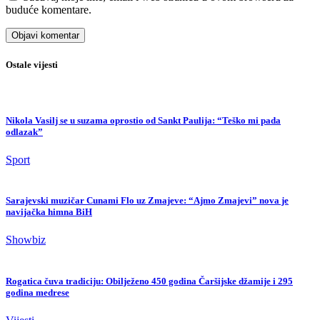
buduće komentare.
Ostale vijesti
Nikola Vasilj se u suzama oprostio od Sankt Paulija: “Teško mi pada
odlazak”
Sport
Sarajevski muzičar Cunami Flo uz Zmajeve: “Ajmo Zmajevi” nova je
navijačka himna BiH
Showbiz
Rogatica čuva tradiciju: Obilježeno 450 godina Čaršijske džamije i 295
godina medrese