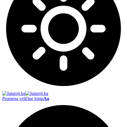
Promena veličine fonta
Aa