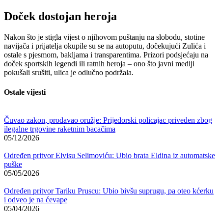
Doček dostojan heroja
Nakon što je stigla vijest o njihovom puštanju na slobodu, stotine
navijača i prijatelja okupile su se na autoputu, dočekujući Zulića i
ostale s pjesmom, bakljama i transparentima. Prizori podsjećaju na
doček sportskih legendi ili ratnih heroja – ono što javni mediji
pokušali srušiti, ulica je odlučno podržala.
Ostale vijesti
Čuvao zakon, prodavao oružje: Prijedorski policajac priveden zbog
ilegalne trgovine raketnim bacačima
05/12/2026
Određen pritvor Elvisu Selimoviću: Ubio brata Eldina iz automatske
puške
05/05/2026
Određen pritvor Tariku Pruscu: Ubio bivšu suprugu, pa oteo kćerku
i odveo je na ćevape
05/04/2026