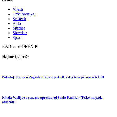
Vijesti
Crna hronika
Sci-tech
Auto
Muzika
Showbiz
Sport
RADIO SEDRENIK
Najnovije priče
Pokušaj ubistva u Zagrebu: Državljanin Brazila izbo partnera iz BiH
Nikola Vasilj se u suzama oprostio od Sankt Paulija: “Teško mi pada
odlazak”