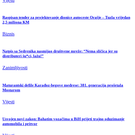
Vijesti
Raspisan tender za projektovanje dionice autoceste Orašje – Tuzla vrijedan
2,5 miliona KM
Biznis
Natpis sa Sedrenika nasmijao društvene mreže: “Nema sličica jer su
distributeri šu*ci, lažu!”
Zanimljivosti
Maturantski defile Karađoz-begove medrese: 381. generacija prošetala
Mostarom
Vijesti
Usvojen novi zakon: Bahatim vozačima u BiH prijeti trajno oduzimanje
automobila i pritvor