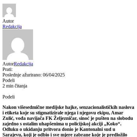
Autor
Redakcija
Autor
Redakcija
Prati:
Poslednje ažurirano: 06/04/2025
Podeli
2 min čitanja
Podeli
Nakon višesedmične medijske hajke, senzacionalističkih naslova
i etiketa koje su stigmatizirale njega i njegovu ekipu, Amar
Zulić, vođa navijača FK Željezničar, sinoć je pušten na slobodu
zajedno s ostalim uhapšenima u policijskoj akciji „Koko“.
Odluku o ukidanju pritvora donio je Kantonalni sud u
Sarajevu, koji je odbio i sve mjere zabrane koje je predložilo