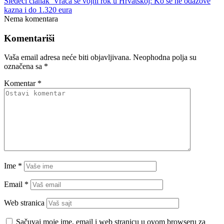
Sledeći članak
Vraća se vojni rok u Hrvatskoj: Ko se ne odazove
kazna i do 1.320 eura
Nema komentara
Komentariši
Vaša email adresa neće biti objavljivana.
Neophodna polja su
označena sa
*
Komentar
*
Ime
*
Email
*
Web stranica
Sačuvaj moje ime, email i web stranicu u ovom browseru za