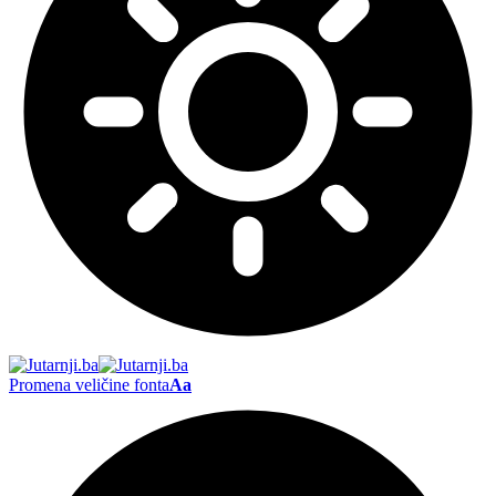
Promena veličine fonta
Aa