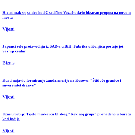
Hit snimak s granice kod Gradiške: Vozač otkrio bizaran propust na novom
mostu
Vijesti
Japanci sele proizvodnju iz SAD-a u BiH: Fabrika u Konjicu postaje još
važniji centar
Biznis
Kurti najavio formiranje žandarmerije na Kosovu: “Štitit će granice i
suverenitet države”
Vijesti
Užas u Srbiji: Tijelo muškarca bliskog “Kekinoj grupi” pronađeno u buretu
kod Inđije
Vijesti