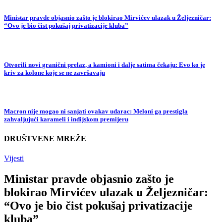
Ministar pravde objasnio zašto je blokirao Mirvićev ulazak u Željezničar:
“Ovo je bio čist pokušaj privatizacije kluba”
Otvorili novi granični prelaz, a kamioni i dalje satima čekaju: Evo ko je
kriv za kolone koje se ne završavaju
Macron nije mogao ni sanjati ovakav udarac: Meloni ga prestigla
zahvaljujući karameli i indijskom premijeru
DRUŠTVENE MREŽE
Vijesti
Ministar pravde objasnio zašto je
blokirao Mirvićev ulazak u Željezničar:
“Ovo je bio čist pokušaj privatizacije
kluba”