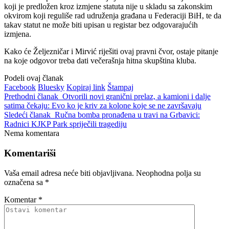
koji je predložen kroz izmjene statuta nije u skladu sa zakonskim
okvirom koji reguliše rad udruženja građana u Federaciji BiH, te da
takav statut ne može biti upisan u registar bez odgovarajućih
izmjena.
Kako će Željezničar i Mirvić riješiti ovaj pravni čvor, ostaje pitanje
na koje odgovor treba dati večerašnja hitna skupština kluba.
Podeli ovaj članak
Facebook
Bluesky
Kopiraj link
Štampaj
Prethodni članak
Otvorili novi granični prelaz, a kamioni i dalje
satima čekaju: Evo ko je kriv za kolone koje se ne završavaju
Sledeći članak
Ručna bomba pronađena u travi na Grbavici:
Radnici KJKP Park spriječili tragediju
Nema komentara
Komentariši
Vaša email adresa neće biti objavljivana.
Neophodna polja su
označena sa
*
Komentar
*