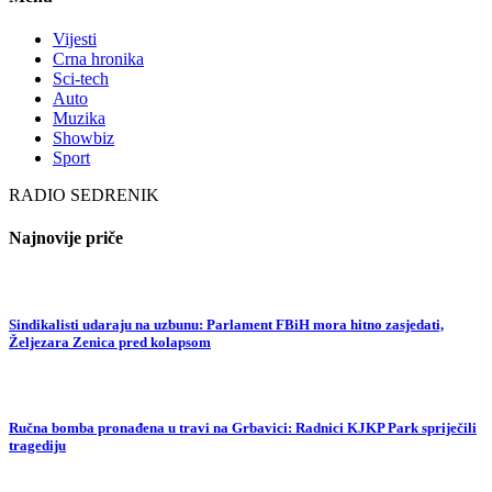
Vijesti
Crna hronika
Sci-tech
Auto
Muzika
Showbiz
Sport
RADIO SEDRENIK
Najnovije priče
Sindikalisti udaraju na uzbunu: Parlament FBiH mora hitno zasjedati,
Željezara Zenica pred kolapsom
Ručna bomba pronađena u travi na Grbavici: Radnici KJKP Park spriječili
tragediju