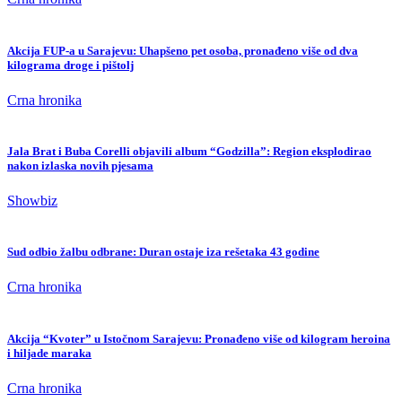
Akcija FUP-a u Sarajevu: Uhapšeno pet osoba, pronađeno više od dva
kilograma droge i pištolj
Crna hronika
Jala Brat i Buba Corelli objavili album “Godzilla”: Region eksplodirao
nakon izlaska novih pjesama
Showbiz
Sud odbio žalbu odbrane: Duran ostaje iza rešetaka 43 godine
Crna hronika
Akcija “Kvoter” u Istočnom Sarajevu: Pronađeno više od kilogram heroina
i hiljade maraka
Crna hronika