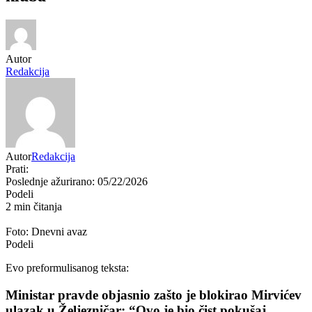
Autor
Redakcija
Autor
Redakcija
Prati:
Poslednje ažurirano: 05/22/2026
Podeli
2 min čitanja
Foto: Dnevni avaz
Podeli
Evo preformulisanog teksta:
Ministar pravde objasnio zašto je blokirao Mirvićev
ulazak u Željezničar: “Ovo je bio čist pokušaj