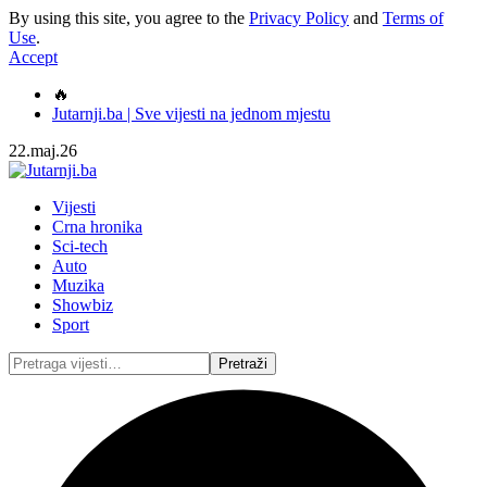
By using this site, you agree to the
Privacy Policy
and
Terms of
Use
.
Accept
🔥
Jutarnji.ba | Sve vijesti na jednom mjestu
22.maj.26
Vijesti
Crna hronika
Sci-tech
Auto
Muzika
Showbiz
Sport