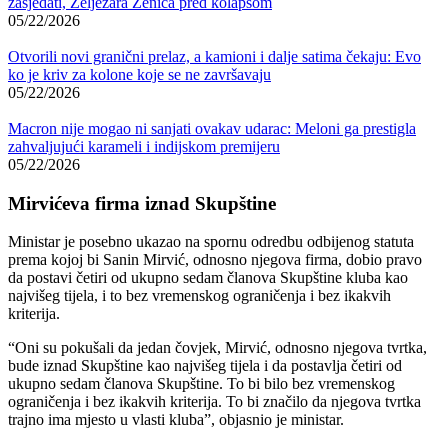
zasjedati, Željezara Zenica pred kolapsom
05/22/2026
Otvorili novi granični prelaz, a kamioni i dalje satima čekaju: Evo
ko je kriv za kolone koje se ne završavaju
05/22/2026
Macron nije mogao ni sanjati ovakav udarac: Meloni ga prestigla
zahvaljujući karameli i indijskom premijeru
05/22/2026
Mirvićeva firma iznad Skupštine
Ministar je posebno ukazao na spornu odredbu odbijenog statuta
prema kojoj bi Sanin Mirvić, odnosno njegova firma, dobio pravo
da postavi četiri od ukupno sedam članova Skupštine kluba kao
najvišeg tijela, i to bez vremenskog ograničenja i bez ikakvih
kriterija.
“Oni su pokušali da jedan čovjek, Mirvić, odnosno njegova tvrtka,
bude iznad Skupštine kao najvišeg tijela i da postavlja četiri od
ukupno sedam članova Skupštine. To bi bilo bez vremenskog
ograničenja i bez ikakvih kriterija. To bi značilo da njegova tvrtka
trajno ima mjesto u vlasti kluba”, objasnio je ministar.