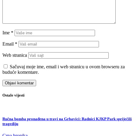
Ime
*
Email
*
Web stranica
Sačuvaj moje ime, email i web stranicu u ovom browseru za
buduće komentare.
Ostale vijesti
Ručna bomba pronađena u travi na Grbavici: Radnici KJKP Park spriječili
tragediju
Crna hronika