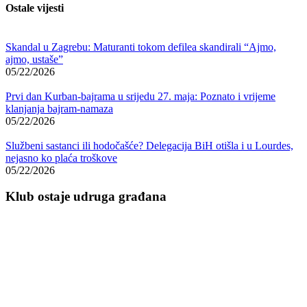
Ostale vijesti
Skandal u Zagrebu: Maturanti tokom defilea skandirali “Ajmo,
ajmo, ustaše”
05/22/2026
Prvi dan Kurban-bajrama u srijedu 27. maja: Poznato i vrijeme
klanjanja bajram-namaza
05/22/2026
Službeni sastanci ili hodočašće? Delegacija BiH otišla i u Lourdes,
nejasno ko plaća troškove
05/22/2026
Klub ostaje udruga građana