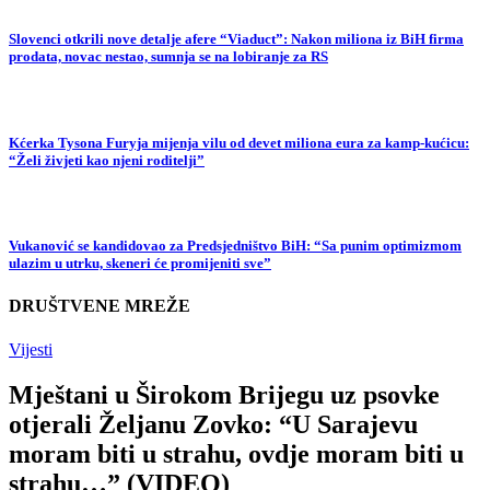
Slovenci otkrili nove detalje afere “Viaduct”: Nakon miliona iz BiH firma
prodata, novac nestao, sumnja se na lobiranje za RS
Kćerka Tysona Furyja mijenja vilu od devet miliona eura za kamp-kućicu:
“Želi živjeti kao njeni roditelji”
Vukanović se kandidovao za Predsjedništvo BiH: “Sa punim optimizmom
ulazim u utrku, skeneri će promijeniti sve”
DRUŠTVENE MREŽE
Vijesti
Mještani u Širokom Brijegu uz psovke
otjerali Željanu Zovko: “U Sarajevu
moram biti u strahu, ovdje moram biti u
strahu…” (VIDEO)