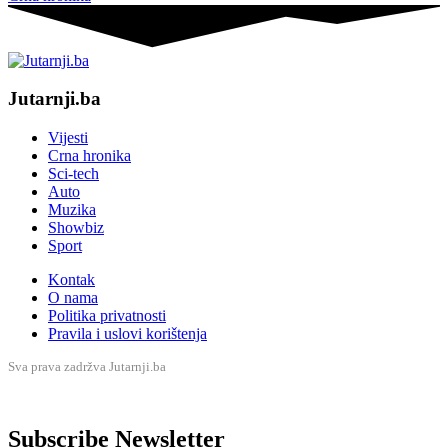
Jutarnji.ba
Vijesti
Crna hronika
Sci-tech
Auto
Muzika
Showbiz
Sport
Kontak
O nama
Politika privatnosti
Pravila i uslovi korištenja
Sva prava zadržva Jutarnji.ba
Subscribe Newsletter