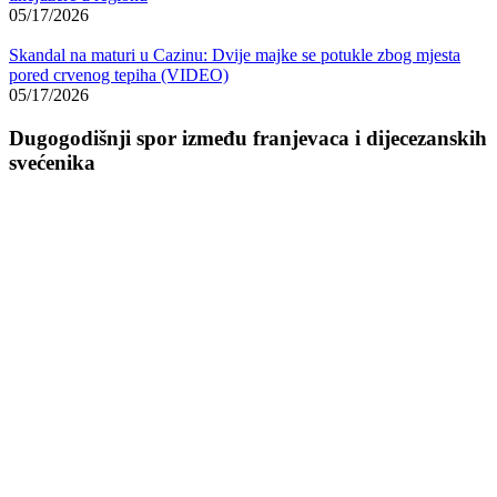
05/17/2026
Skandal na maturi u Cazinu: Dvije majke se potukle zbog mjesta
pored crvenog tepiha (VIDEO)
05/17/2026
Dugogodišnji spor između franjevaca i dijecezanskih
svećenika