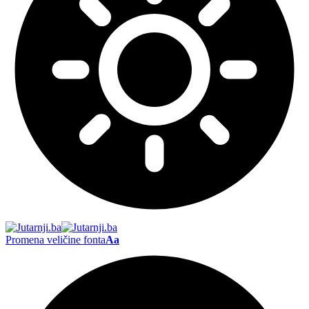
Promena veličine fonta
Aa