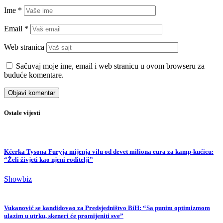
Ime
*
Email
*
Web stranica
Sačuvaj moje ime, email i web stranicu u ovom browseru za
buduće komentare.
Ostale vijesti
Kćerka Tysona Furyja mijenja vilu od devet miliona eura za kamp-kućicu:
“Želi živjeti kao njeni roditelji”
Showbiz
Vukanović se kandidovao za Predsjedništvo BiH: “Sa punim optimizmom
ulazim u utrku, skeneri će promijeniti sve”