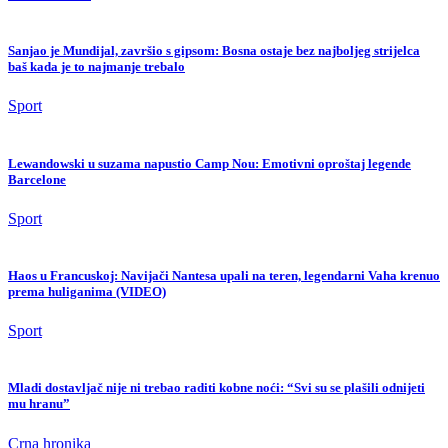
Sanjao je Mundijal, završio s gipsom: Bosna ostaje bez najboljeg strijelca
baš kada je to najmanje trebalo
Sport
Lewandowski u suzama napustio Camp Nou: Emotivni oproštaj legende
Barcelone
Sport
Haos u Francuskoj: Navijači Nantesa upali na teren, legendarni Vaha krenuo
prema huliganima (VIDEO)
Sport
Mladi dostavljač nije ni trebao raditi kobne noći: “Svi su se plašili odnijeti
mu hranu”
Crna hronika