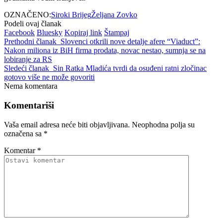
OZNAČENO:
Siroki Brijeg
Željana Zovko
Podeli ovaj članak
Facebook
Bluesky
Kopiraj link
Štampaj
Prethodni članak
Slovenci otkrili nove detalje afere “Viaduct”:
Nakon miliona iz BiH firma prodata, novac nestao, sumnja se na
lobiranje za RS
Sledeći članak
Sin Ratka Mladića tvrdi da osuđeni ratni zločinac
gotovo više ne može govoriti
Nema komentara
Komentariši
Vaša email adresa neće biti objavljivana.
Neophodna polja su
označena sa
*
Komentar
*