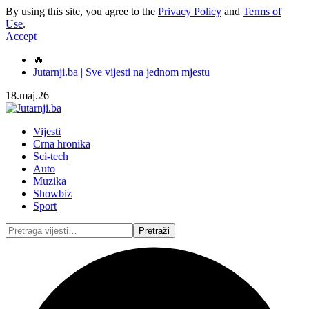
By using this site, you agree to the
Privacy Policy
and
Terms of
Use
.
Accept
🔥
Jutarnji.ba | Sve vijesti na jednom mjestu
18.maj.26
Vijesti
Crna hronika
Sci-tech
Auto
Muzika
Showbiz
Sport