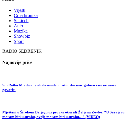
Vijesti
Crna hronika
Sci-tech
Auto
Muzika
Showbiz
Sport
RADIO SEDRENIK
Najnovije priče
Sin Ratka Mladića tvrdi da osuđeni ratni zločinac gotovo više ne može
govoriti
Mještani u Širokom Brijegu uz psovke otjerali Željanu Zovko: “U Sarajevu
moram biti u strahu, ovdje moram biti u strahu…” (VIDEO)