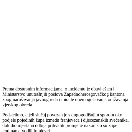
Prema dostupnim informacijama, o incidentu je obaviješten i
Ministarstvo unutrašnjih poslova Zapadnohercegovačkog kantona
zbog narušavanja javnog reda i mira te onemogućavanja održavanja
vjerskog obreda.
Podsjetimo, cijeli slučaj povezan je s dugogodišnjim sporom oko
podjele pojedinih župa između franjevaca i dijecezanskih svećenika,
dok dio mještana odbija prihvatiti promjene nakon što su župe
godinama vodili franjevci.