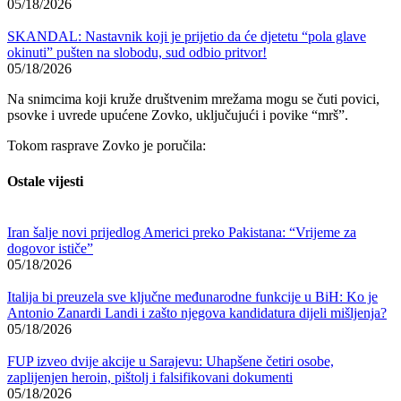
05/18/2026
SKANDAL: Nastavnik koji je prijetio da će djetetu “pola glave
okinuti” pušten na slobodu, sud odbio pritvor!
05/18/2026
Na snimcima koji kruže društvenim mrežama mogu se čuti povici,
psovke i uvrede upućene Zovko, uključujući i povike “mrš”.
Tokom rasprave Zovko je poručila:
Ostale vijesti
Iran šalje novi prijedlog Americi preko Pakistana: “Vrijeme za
dogovor ističe”
05/18/2026
Italija bi preuzela sve ključne međunarodne funkcije u BiH: Ko je
Antonio Zanardi Landi i zašto njegova kandidatura dijeli mišljenja?
05/18/2026
FUP izveo dvije akcije u Sarajevu: Uhapšene četiri osobe,
zaplijenjen heroin, pištolj i falsifikovani dokumenti
05/18/2026