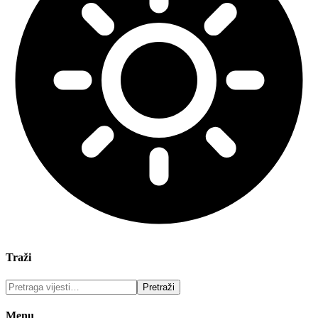
Traži
Menu