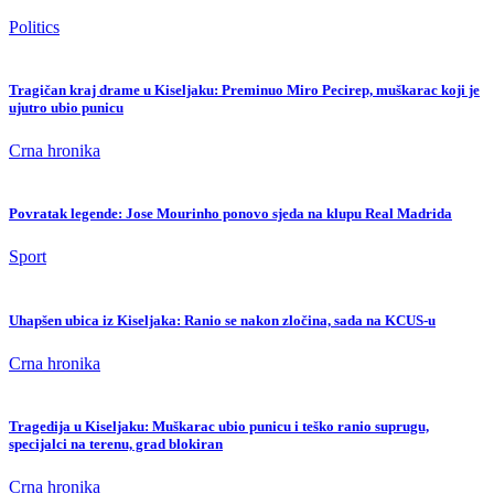
Politics
Tragičan kraj drame u Kiseljaku: Preminuo Miro Pecirep, muškarac koji je
ujutro ubio punicu
Crna hronika
Povratak legende: Jose Mourinho ponovo sjeda na klupu Real Madrida
Sport
Uhapšen ubica iz Kiseljaka: Ranio se nakon zločina, sada na KCUS-u
Crna hronika
Tragedija u Kiseljaku: Muškarac ubio punicu i teško ranio suprugu,
specijalci na terenu, grad blokiran
Crna hronika