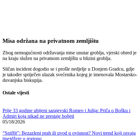
Misa održana na privatnom zemljištu
Zbog nemogućnosti održavanja mise unutar groblja, vjerski obred je
na kraju služen na privatnom zemljištu u blizini groblja.
Sličan incident dogodio se i prošle nedjelje u Donjem Gradcu, gdje
je također spriječen ulazak svećenika kojeg je imenovala Mostarsko-
duvanjska biskupija.
Ostale vijesti
Prije 33 godine ubijeni sarajevski Romeo i Julija: Priča o Bošku i
Admiri koja nikad ne prestaje boljeti
05/18/2026
“Sniffit”: Bezazleni prah ili uvod u ovisnost? Novi trend koji osvaja
tinejdžere u regionu