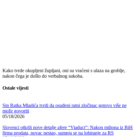
Kako tvrde okupljeni župljani, oni su vraćeni s ulaza na groblje,
nakon čega je došlo do verbalnog sukoba.
Ostale vijesti
Sin Ratka Mladića tvrdi da osuđeni ratni zločinac gotovo više ne
može govoriti
05/18/2026
Slovenci otkrili nove detalje afere “Viaduct”: Nakon miliona iz BiH
firma prodata, novac nestao, sumnja se na lobiranje za RS