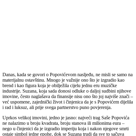
Danas, kada se govori o Popovićevom nasljeđu, ne misli se samo na
materijalnu ostavštinu. Mnogo je važnije ono što je izgradio kao
brend i kao figura koja je obilježila cijelu jednu eru muzičke
industrije. Suzana, koja sada donosi odluke o daljoj sudbini njihove
imovine, često naglašava da finansije nisu ono što joj najviše znači –
već uspomene, zajednički život i činjenica da je s Popovićem dijelila
i rad i luksuz, ali prije svega partnerstvo puno povjerenja.
Uprkos velikoj imovini, jedno je jasno: najveći trag Saše Popovića
ne nalazimo u broju kvadrata, broju stanova ili milionima eura –
nego u činjenici da je izgradio imperiju koja i nakon njegove smrti
ostaje simbol jedne epohe, dok se Suzana trudi da sve to sačuva