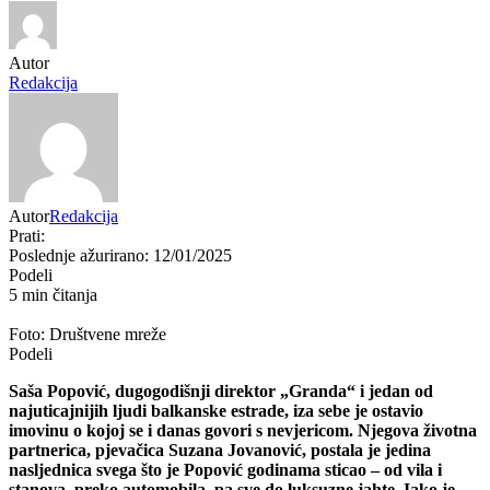
Autor
Redakcija
Autor
Redakcija
Prati:
Poslednje ažurirano: 12/01/2025
Podeli
5 min čitanja
Foto: Društvene mreže
Podeli
Saša Popović, dugogodišnji direktor „Granda“ i jedan od
najuticajnijih ljudi balkanske estrade, iza sebe je ostavio
imovinu o kojoj se i danas govori s nevjericom. Njegova životna
partnerica, pjevačica Suzana Jovanović, postala je jedina
nasljednica svega što je Popović godinama sticao – od vila i
stanova, preko automobila, pa sve do luksuzne jahte. Iako je