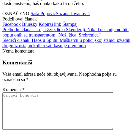
dostojanstveno, baš onako kako bi on želio.
OZNAČENO:
Saša Popović
Suzana Jovanović
Podeli ovaj članak
Facebook
Bluesky
Kopiraj link
Štampaj
Prethodni članak
Lejla Zvizdić o Skenderiji: Nikad ne smijemo biti
poput onih sa transparentom „Nož, žica, Srebrenica“
Sledeći članak
Haos u Splitu: Muškarcu u policijskoj stanici izvadili
drogu iz usta, nekoliko sati kasnije preminuo
Nema komentara
Komentariši
Vaša email adresa neće biti objavljivana.
Neophodna polja su
označena sa
*
Komentar
*