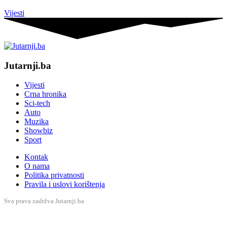
Vijesti
Jutarnji.ba
Vijesti
Crna hronika
Sci-tech
Auto
Muzika
Showbiz
Sport
Kontak
O nama
Politika privatnosti
Pravila i uslovi korištenja
Sva prava zadržva Jutarnji.ba