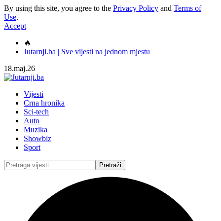
By using this site, you agree to the
Privacy Policy
and
Terms of
Use
.
Accept
🔥
Jutarnji.ba | Sve vijesti na jednom mjestu
18.maj.26
Vijesti
Crna hronika
Sci-tech
Auto
Muzika
Showbiz
Sport