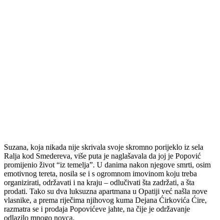
Suzana, koja nikada nije skrivala svoje skromno porijeklo iz sela
Ralja kod Smedereva, više puta je naglašavala da joj je Popović
promijenio život “iz temelja”. U danima nakon njegove smrti, osim
emotivnog tereta, nosila se i s ogromnom imovinom koju treba
organizirati, održavati i na kraju – odlučivati šta zadržati, a šta
prodati. Tako su dva luksuzna apartmana u Opatiji već našla nove
vlasnike, a prema riječima njihovog kuma Dejana Ćirkovića Ćire,
razmatra se i prodaja Popovićeve jahte, na čije je održavanje
odlazilo mnogo novca.