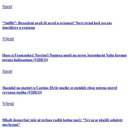
Sport
“Sniffit”: Bezazleni prah ili uvod u ovisnost? Novi trend koji osvaja
tinejdžere u regionu
Vijesti
Haos u Francuskoj: Navijači Nantesa upali na teren, legendarni Vaha krenuo
prema huliganima (VIDEO)
Sport
Skandal na maturi u Cazinu: Dvije majke se potukle zbog mjesta pored
crvenog tepiha (VIDEO)
Vijesti
Mladi dostavljač nije ni trebao raditi kobne noći: “Svi su se plašili odnijeti
mu hranu”