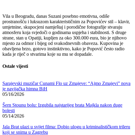
Vila u Beogradu, danas Suzani posebno emotivna, odiše
prostranošću i luksuzom karakterističnim za Popovićev stil – klavir,
umjetnine, skupocjeni namještaj i porodične fotografije stvaraju
atmosferu koja svjedoči o godinama uspjeha i stabilnosti. S druge
strane, stan u Opatiji, kupljen za oko 300.000 eura, bio je njihovo
mjesto za odmor i bijeg od svakodnevnih obaveza. Kupovina je
obavljena brzo, gotovo instinktivno, kako je Popović često radio
kada je riječ o stvarima koje su mu se dopadale.
Ostale vijesti
Sarajevski muzičar Cunami Flo uz Zmajeve: “Ajmo Zmajevi” nova
je navijačka himna BiH
05/16/2026
Šern Stounu bolu: Izgubila najstarijeg brata Majkla nakon duge
bolesti
05/14/2026
Jala Brat ulazi u svijet filma: Dobio ulogu u kriminalističkom trileru
koji se snima u Zagrebu