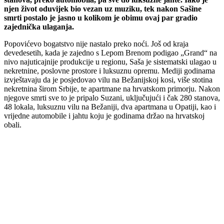
njen život oduvijek bio vezan uz muziku, tek nakon Sašine
smrti postalo je jasno u kolikom je obimu ovaj par gradio
zajednička ulaganja.
Popovićevo bogatstvo nije nastalo preko noći. Još od kraja
devedesetih, kada je zajedno s Lepom Brenom podigao „Grand“ na
nivo najuticajnije produkcije u regionu, Saša je sistematski ulagao u
nekretnine, poslovne prostore i luksuznu opremu. Mediji godinama
izvještavaju da je posjedovao vilu na Bežanijskoj kosi, više stotina
nekretnina širom Srbije, te apartmane na hrvatskom primorju. Nakon
njegove smrti sve to je pripalo Suzani, uključujući i čak 280 stanova,
48 lokala, luksuznu vilu na Bežaniji, dva apartmana u Opatiji, kao i
vrijedne automobile i jahtu koju je godinama držao na hrvatskoj
obali.