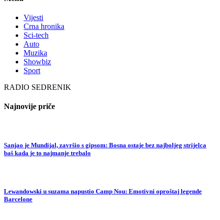
Vijesti
Crna hronika
Sci-tech
Auto
Muzika
Showbiz
Sport
RADIO SEDRENIK
Najnovije priče
Sanjao je Mundijal, završio s gipsom: Bosna ostaje bez najboljeg strijelca
baš kada je to najmanje trebalo
Lewandowski u suzama napustio Camp Nou: Emotivni oproštaj legende
Barcelone