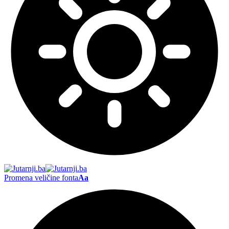
Promena veličine fonta
Aa