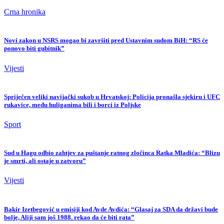
Crna hronika
Novi zakon u NSRS mogao bi završiti pred Ustavnim sudom BiH: “RS će
ponovo biti gubitnik”
Vijesti
Spriječen veliki navijački sukob u Hrvatskoj: Policija pronašla sjekiru i UFC
rukavice, među huliganima bili i borci iz Poljske
Sport
Sud u Hagu odbio zahtjev za puštanje ratnog zločinca Ratka Mladića: “Blizu
je smrti, ali ostaje u zatvoru”
Vijesti
Bakir Izetbegović u emisiji kod Avde Avdića: “Glasaj za SDA da državi bude
bolje, Aliji sam još 1988. rekao da će biti rata”