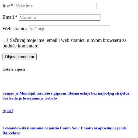
Ime
*
Email
*
Web stranica
Sačuvaj moje ime, email i web stranicu u ovom browseru za
buduće komentare.
Ostale vijesti
Sanjao je Mundijal, završio s gipsom: Bosna ostaje bez najboljeg strijelca
baš kada je to najmanje trebalo
Sport
Lewandowski u suzama napustio Camp Nou: Emotivni oproštaj legende
Barcelone