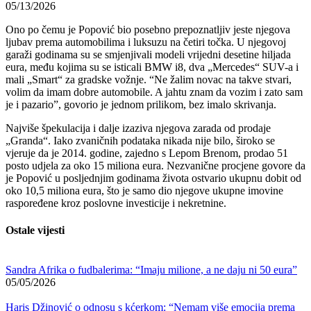
05/13/2026
Ono po čemu je Popović bio posebno prepoznatljiv jeste njegova
ljubav prema automobilima i luksuzu na četiri točka. U njegovoj
garaži godinama su se smjenjivali modeli vrijedni desetine hiljada
eura, među kojima su se isticali BMW i8, dva „Mercedes“ SUV-a i
mali „Smart“ za gradske vožnje. “Ne žalim novac na takve stvari,
volim da imam dobre automobile. A jahtu znam da vozim i zato sam
je i pazario”, govorio je jednom prilikom, bez imalo skrivanja.
Najviše špekulacija i dalje izaziva njegova zarada od prodaje
„Granda“. Iako zvaničnih podataka nikada nije bilo, široko se
vjeruje da je 2014. godine, zajedno s Lepom Brenom, prodao 51
posto udjela za oko 15 miliona eura. Nezvanične procjene govore da
je Popović u posljednjim godinama života ostvario ukupnu dobit od
oko 10,5 miliona eura, što je samo dio njegove ukupne imovine
raspoređene kroz poslovne investicije i nekretnine.
Ostale vijesti
Sandra Afrika o fudbalerima: “Imaju milione, a ne daju ni 50 eura”
05/05/2026
Haris Džinović o odnosu s kćerkom: “Nemam više emocija prema