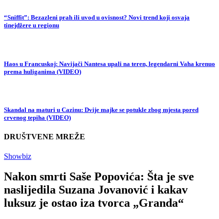
“Sniffit”: Bezazleni prah ili uvod u ovisnost? Novi trend koji osvaja
tinejdžere u regionu
Haos u Francuskoj: Navijači Nantesa upali na teren, legendarni Vaha krenuo
prema huliganima (VIDEO)
Skandal na maturi u Cazinu: Dvije majke se potukle zbog mjesta pored
crvenog tepiha (VIDEO)
DRUŠTVENE MREŽE
Showbiz
Nakon smrti Saše Popovića: Šta je sve
naslijedila Suzana Jovanović i kakav
luksuz je ostao iza tvorca „Granda“