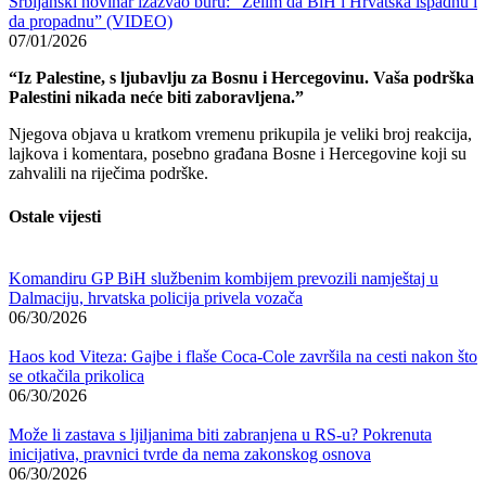
Srbijanski novinar izazvao buru: “Želim da BiH i Hrvatska ispadnu i
da propadnu” (VIDEO)
07/01/2026
“Iz Palestine, s ljubavlju za Bosnu i Hercegovinu. Vaša podrška
Palestini nikada neće biti zaboravljena.”
Njegova objava u kratkom vremenu prikupila je veliki broj reakcija,
lajkova i komentara, posebno građana Bosne i Hercegovine koji su
zahvalili na riječima podrške.
Ostale vijesti
Komandiru GP BiH službenim kombijem prevozili namještaj u
Dalmaciju, hrvatska policija privela vozača
06/30/2026
Haos kod Viteza: Gajbe i flaše Coca-Cole završila na cesti nakon što
se otkačila prikolica
06/30/2026
Može li zastava s ljiljanima biti zabranjena u RS-u? Pokrenuta
inicijativa, pravnici tvrde da nema zakonskog osnova
06/30/2026