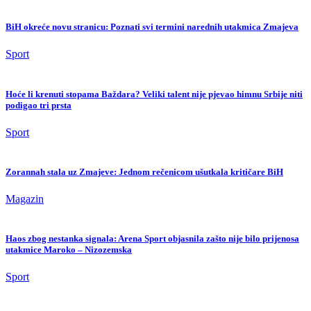
BiH okreće novu stranicu: Poznati svi termini narednih utakmica Zmajeva
Sport
Hoće li krenuti stopama Baždara? Veliki talent nije pjevao himnu Srbije niti
podigao tri prsta
Sport
Zorannah stala uz Zmajeve: Jednom rečenicom ušutkala kritičare BiH
Magazin
Haos zbog nestanka signala: Arena Sport objasnila zašto nije bilo prijenosa
utakmice Maroko – Nizozemska
Sport