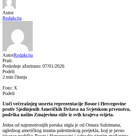
Autor
Redakcija
Autor
Redakcija
Prati:
Poslednje ažurirano: 07/01/2026
Podeli
2 min čitanja
Foto: X
Podeli
Uoči večerašnjeg susreta reprezentacije Bosne i Hercegovine
protiv Sjedinjenih Američkih Država na Svjetskom prvenstvu,
podrška našim Zmajevima stiže iz svih krajeva svijeta.
Jedna od najemotivnijih poruka stigla je od Omara Suleimana,
uglednog američkog imama palestinskog porijekla, koji je javno
iskazao podršku Bosni i Hercegovini i zahvalio njenim građanima