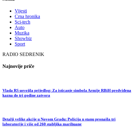
Vijesti
Crna hronika
Sci-tech
Auto
Muzika
Showbiz
Sport
RADIO SEDRENIK
Najnovije priče
Vlada RS usvojila prijedlog: Za isticanje simbola Armije RBiH predviđena
kazna do tri godine zatvora
Detalji velike akcije u Novom Gradu: Policija u stanu pronašla tri
laboratorije i više od 260 stabljika marihuane