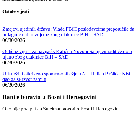
Ostale vijesti
Zmajevi ujedinili državu: Vlada FBiH poslodavcima preporučila da
prilagode radno vrijeme zbog utakmice BiH – SAD
06/30/2026
Odlične vijesti za navijače: Kafići u Novom Sarajevu radit će do 5
ujutro zbog utakmice BiH – SAD
06/30/2026
U Knežini otkriveno spomen-obilježje u čast Halida Bešlića: Nisi
dao da se izvor zamuti
06/30/2026
Ranije boravio u Bosni i Hercegovini
Ovo nije prvi put da Suleiman govori o Bosni i Hercegovini.