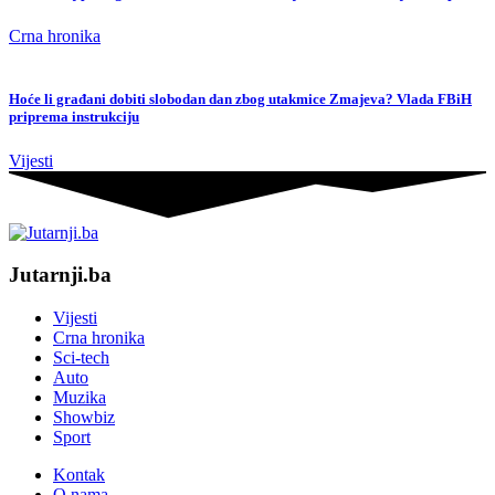
Crna hronika
Hoće li građani dobiti slobodan dan zbog utakmice Zmajeva? Vlada FBiH
priprema instrukciju
Vijesti
Jutarnji.ba
Vijesti
Crna hronika
Sci-tech
Auto
Muzika
Showbiz
Sport
Kontak
O nama