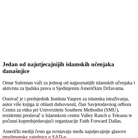
Jedan od najutjecajnijih islamskih učenjaka
današnjice
Omar Suleiman važi za jednog od najpoznatijih islamskih učenjaka i
aktivista za ljudska prava u Sjedinjenim Američkim Državama.
Osnivač je i predsjednik Instituta Yaqeen za islamska istraživanja,
autor više knjiga iz oblasti duhovnosti, član Savjetodavnog odbora
Centra za etiku pri Univerzitetu Southern Methodist (SMU),
rezidentni predavač u Islamskom centru Valley Ranch u Teksasu te
počasni kopredsjedavajući organizacije Faith Forward Dallas.
Američki mediji često ga svrstavaju među najutjecajnije glasove
muslimanske zajednice u SAD-u.