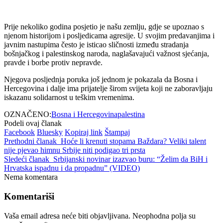
Prije nekoliko godina posjetio je našu zemlju, gdje se upoznao s
njenom historijom i posljedicama agresije. U svojim predavanjima i
javnim nastupima često je isticao sličnosti između stradanja
bošnjačkog i palestinskog naroda, naglašavajući važnost sjećanja,
pravde i borbe protiv nepravde.
Njegova posljednja poruka još jednom je pokazala da Bosna i
Hercegovina i dalje ima prijatelje širom svijeta koji ne zaboravljaju
iskazanu solidarnost u teškim vremenima.
OZNAČENO:
Bosna i Hercegovina
palestina
Podeli ovaj članak
Facebook
Bluesky
Kopiraj link
Štampaj
Prethodni članak
Hoće li krenuti stopama Baždara? Veliki talent
nije pjevao himnu Srbije niti podigao tri prsta
Sledeći članak
Srbijanski novinar izazvao buru: “Želim da BiH i
Hrvatska ispadnu i da propadnu” (VIDEO)
Nema komentara
Komentariši
Vaša email adresa neće biti objavljivana.
Neophodna polja su