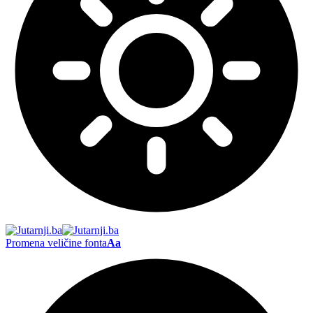
Promena veličine fonta
Aa