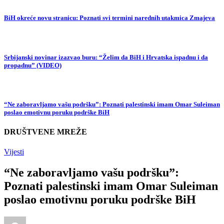
BiH okreće novu stranicu: Poznati svi termini narednih utakmica Zmajeva
Srbijanski novinar izazvao buru: “Želim da BiH i Hrvatska ispadnu i da
propadnu” (VIDEO)
“Ne zaboravljamo vašu podršku”: Poznati palestinski imam Omar Suleiman
poslao emotivnu poruku podrške BiH
DRUŠTVENE MREŽE
Vijesti
“Ne zaboravljamo vašu podršku”:
Poznati palestinski imam Omar Suleiman
poslao emotivnu poruku podrške BiH