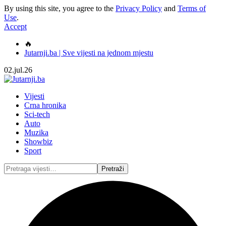
By using this site, you agree to the
Privacy Policy
and
Terms of
Use
.
Accept
🔥
Jutarnji.ba | Sve vijesti na jednom mjestu
02.jul.26
Vijesti
Crna hronika
Sci-tech
Auto
Muzika
Showbiz
Sport