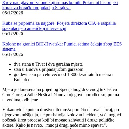
Krov nad glavom za one koji su nas branili: Pokrenut historijski
korak za boračku populaciju Sarajeva
05/17/2026
Kuba se priprema za najgore: Posjeta direktora CIA-e raspalila
špekulacije o američkoj intervenciji
05/17/2026
Kolone na granici BiH-Hrvatska: Putnici satima čekaju zbog EES
sistema
05/17/2026
dva stana u Tivat i dva garažna mjesta
stan u Budva s pripadajućom garažom
građevinsku parcelu veću od 1.300 kvadratnih metara u
Buljarice
Mjera je donesena na prijedlog Specijalnog državnog tužilaštva
Crne Gore, a žalbe Nešića i članova njegove porodice su, prema
navodima, odbijene.
Vukanović je putem društvenih mreža poručio da ovaj slučaj, po
njegovom mišljenju, ne predstavlja izolovan incident, već mogući
početak šireg procesa koji bi mogao zahvatiti i druge političke
aktere. Kako je naveo, „mnogi drugi neće mirno spavati“,