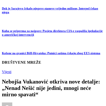
Dok je Sarajevo čekalo njegove stanove vrijedne milione, Interpol čekao
njega
Kuba se priprema za najgore: Posjeta direktora CIA-e raspalila špekulacije
o američkoj intervenciji
Kolone na granici BiH-Hrvatska: Putnici satima čekaju zbog EES sistema
DRUŠTVENE MREŽE
Vijesti
Nebojša Vukanović otkriva nove detalje:
„Nenad Nešić nije jedini, mnogi neće
mirno spavati“