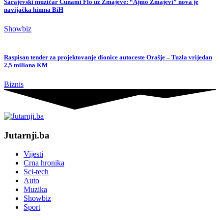
Sarajevski muzičar Cunami Flo uz Zmajeve: “Ajmo Zmajevi” nova je
navijačka himna BiH
Showbiz
Raspisan tender za projektovanje dionice autoceste Orašje – Tuzla vrijedan
2,5 miliona KM
Biznis
Jutarnji.ba
Vijesti
Crna hronika
Sci-tech
Auto
Muzika
Showbiz
Sport