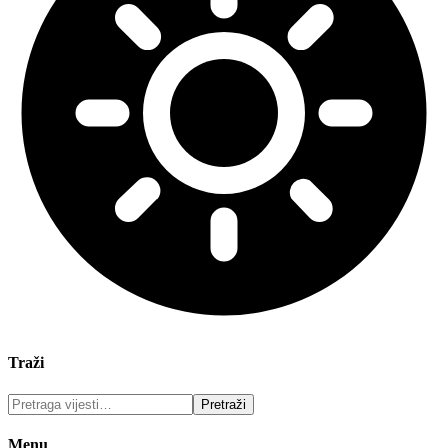
Traži
Menu