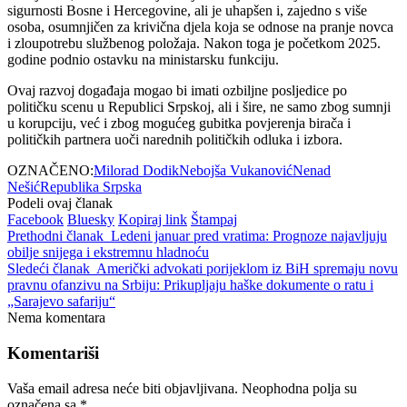
sigurnosti Bosne i Hercegovine, ali je uhapšen i, zajedno s više
osoba, osumnjičen za krivična djela koja se odnose na pranje novca
i zloupotrebu službenog položaja. Nakon toga je početkom 2025.
godine podnio ostavku na ministarsku funkciju.
Ovaj razvoj događaja mogao bi imati ozbiljne posljedice po
političku scenu u Republici Srpskoj, ali i šire, ne samo zbog sumnji
u korupciju, već i zbog mogućeg gubitka povjerenja birača i
političkih partnera uoči narednih političkih odluka i izbora.
OZNAČENO:
Milorad Dodik
Nebojša Vukanović
Nenad
Nešić
Republika Srpska
Podeli ovaj članak
Facebook
Bluesky
Kopiraj link
Štampaj
Prethodni članak
Ledeni januar pred vratima: Prognoze najavljuju
obilje snijega i ekstremnu hladnoću
Sledeći članak
Američki advokati porijeklom iz BiH spremaju novu
pravnu ofanzivu na Srbiju: Prikupljaju haške dokumente o ratu i
„Sarajevo safariju“
Nema komentara
Komentariši
Vaša email adresa neće biti objavljivana.
Neophodna polja su
označena sa
*