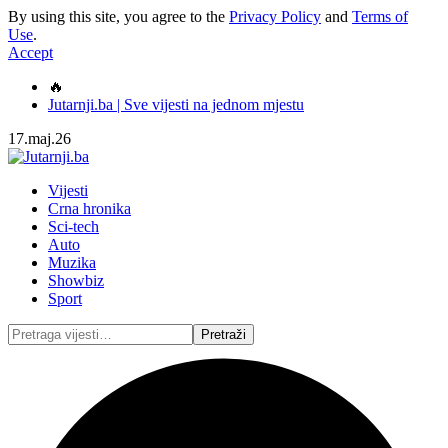
By using this site, you agree to the
Privacy Policy
and
Terms of
Use
.
Accept
🔥
Jutarnji.ba | Sve vijesti na jednom mjestu
17.maj.26
Vijesti
Crna hronika
Sci-tech
Auto
Muzika
Showbiz
Sport