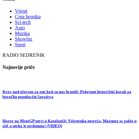
Vijesti
Crna hronika
Sci-tech
Auto
Muzika
Showbiz
Sport
RADIO SEDRENIK
Najnovije priče
Krov nad glavom za one koji su nas branili: Pokrenut historijski korak za
boračku populaciju Sarajeva
Horor na MotoGP utrci u Kataloniji: Višestruka nesreća, Marquez se zabio u
zid, a utrka je prekinuta! (VIDEO)