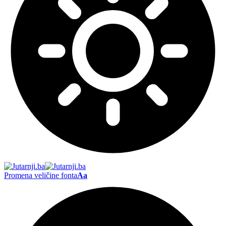
Promena veličine fonta
Aa