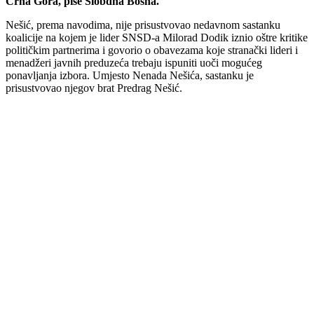
Crna Gora, piše Slobdna Bosna.
Nešić, prema navodima, nije prisustvovao nedavnom sastanku
koalicije na kojem je lider SNSD-a Milorad Dodik iznio oštre kritike
političkim partnerima i govorio o obavezama koje stranački lideri i
menadžeri javnih preduzeća trebaju ispuniti uoči mogućeg
ponavljanja izbora. Umjesto Nenada Nešića, sastanku je
prisustvovao njegov brat Predrag Nešić.