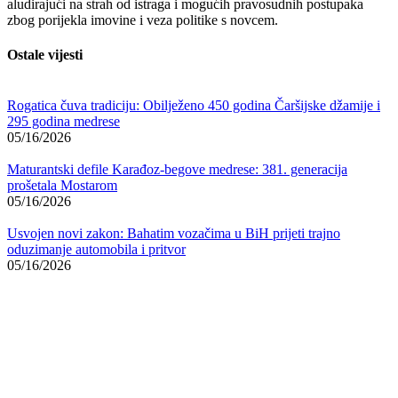
aludirajući na strah od istraga i mogućih pravosudnih postupaka
zbog porijekla imovine i veza politike s novcem.
Ostale vijesti
Rogatica čuva tradiciju: Obilježeno 450 godina Čaršijske džamije i
295 godina medrese
05/16/2026
Maturantski defile Karađoz-begove medrese: 381. generacija
prošetala Mostarom
05/16/2026
Usvojen novi zakon: Bahatim vozačima u BiH prijeti trajno
oduzimanje automobila i pritvor
05/16/2026