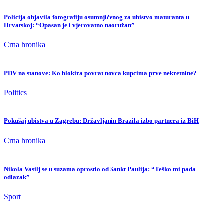
Policija objavila fotografiju osumnjičenog za ubistvo maturanta u
Hrvatskoj: “Opasan je i vjerovatno naoružan”
Crna hronika
PDV na stanove: Ko blokira povrat novca kupcima prve nekretnine?
Politics
Pokušaj ubistva u Zagrebu: Državljanin Brazila izbo partnera iz BiH
Crna hronika
Nikola Vasilj se u suzama oprostio od Sankt Paulija: “Teško mi pada
odlazak”
Sport