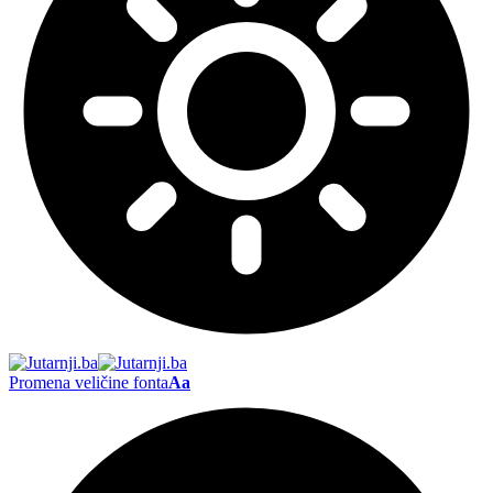
Promena veličine fonta
Aa