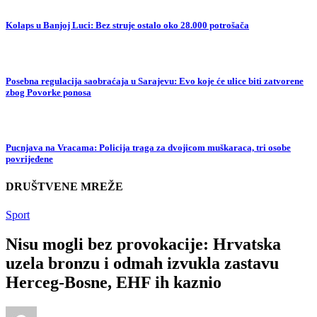
Kolaps u Banjoj Luci: Bez struje ostalo oko 28.000 potrošača
Posebna regulacija saobraćaja u Sarajevu: Evo koje će ulice biti zatvorene
zbog Povorke ponosa
Pucnjava na Vracama: Policija traga za dvojicom muškaraca, tri osobe
povrijeđene
DRUŠTVENE MREŽE
Sport
Nisu mogli bez provokacije: Hrvatska
uzela bronzu i odmah izvukla zastavu
Herceg-Bosne, EHF ih kaznio