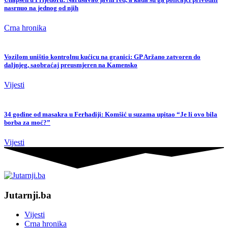
nasrnuo na jednog od njih
Crna hronika
Vozilom uništio kontrolnu kućicu na granici: GP Aržano zatvoren do
daljnjeg, saobraćaj preusmjeren na Kamensko
Vijesti
34 godine od masakra u Ferhadiji: Komšić u suzama upitao “Je li ovo bila
borba za moć?”
Vijesti
Jutarnji.ba
Vijesti
Crna hronika