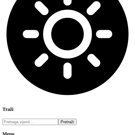
Traži
Menu