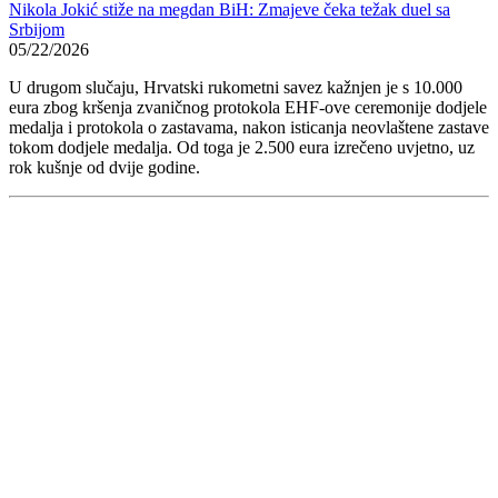
Nikola Jokić stiže na megdan BiH: Zmajeve čeka težak duel sa
Srbijom
05/22/2026
U drugom slučaju, Hrvatski rukometni savez kažnjen je s 10.000
eura zbog kršenja zvaničnog protokola EHF-ove ceremonije dodjele
medalja i protokola o zastavama, nakon isticanja neovlaštene zastave
tokom dodjele medalja. Od toga je 2.500 eura izrečeno uvjetno, uz
rok kušnje od dvije godine.