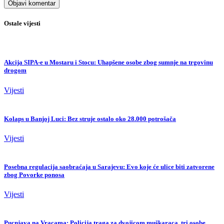
Ostale vijesti
Akcija SIPA-e u Mostaru i Stocu: Uhapšene osobe zbog sumnje na trgovinu
drogom
Vijesti
Kolaps u Banjoj Luci: Bez struje ostalo oko 28.000 potrošača
Vijesti
Posebna regulacija saobraćaja u Sarajevu: Evo koje će ulice biti zatvorene
zbog Povorke ponosa
Vijesti
Pucnjava na Vracama: Policija traga za dvojicom muškaraca, tri osobe