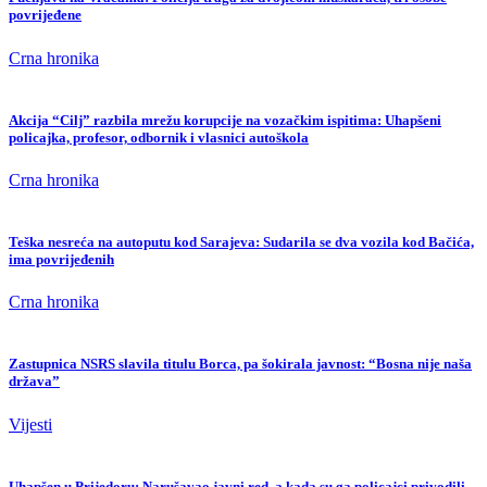
povrijeđene
Crna hronika
Akcija “Cilj” razbila mrežu korupcije na vozačkim ispitima: Uhapšeni
policajka, profesor, odbornik i vlasnici autoškola
Crna hronika
Teška nesreća na autoputu kod Sarajeva: Sudarila se dva vozila kod Bačića,
ima povrijeđenih
Crna hronika
Zastupnica NSRS slavila titulu Borca, pa šokirala javnost: “Bosna nije naša
država”
Vijesti
Uhapšen u Prijedoru: Narušavao javni red, a kada su ga policajci privodili