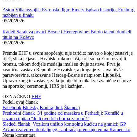
Aston Villa osvojila Evropsku ligu: Emery ispisao historiju, Freiburg
razbijen u finalu
05/20/2026
Kadeti Sarajeva prvaci Bosne i Hercegovine: Bordo talenti donijeli
titulu na Koševo
05/20/2026
Premda EHF u svom saopćenju nije izričito naveo o kojoj zastavi je
riječ, slika je jasna. Hrvatski rukometaši, koji su na Euru osvojili
bronzu, tokom dodjele medalja imali su dvije zastave. Prva je
zvanična zastava Republike Hrvatske, a druga je zastava bivše
paratvorevine, takozvane Herceg-Bosne s natpisom Ljubuški.
Upravo zbog te zastave, za koju nije bilo nikakve zvanične osnove
na sportskoj ceremoniji, HRS je i kažnjen.
OZNAČENO:
EHF
Podeli ovaj članak
Facebook
Bluesky
Kopiraj link
Štampaj
Prethodni članak
34 godine od masakra u Ferhadiji: Komšić u
suzama upitao “Je li ovo bila borba za moć?”
Sledeći članak
Vozilom uništio kontrolnu kućicu na granici: GP
Aržano zatvoren do daljnjeg, saobraćaj preusmjeren na Kamensko
Nema komentara