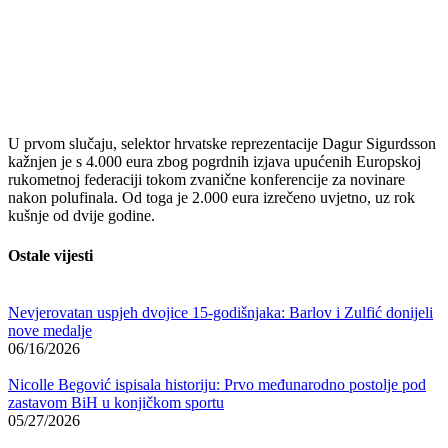
U prvom slučaju, selektor hrvatske reprezentacije Dagur Sigurdsson
kažnjen je s 4.000 eura zbog pogrdnih izjava upućenih Europskoj
rukometnoj federaciji tokom zvanične konferencije za novinare
nakon polufinala. Od toga je 2.000 eura izrečeno uvjetno, uz rok
kušnje od dvije godine.
Ostale vijesti
Nevjerovatan uspjeh dvojice 15-godišnjaka: Barlov i Zulfić donijeli
nove medalje
06/16/2026
Nicolle Begović ispisala historiju: Prvo međunarodno postolje pod
zastavom BiH u konjičkom sportu
05/27/2026