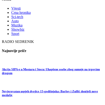
Vijesti
Crna hronika
Sci-tech
Auto
Muzika
Showbiz
Sport
RADIO SEDRENIK
Najnovije priče
Akcija SIPA-e u Mostaru i Stocu: Uhapšene osobe zbog sumnje na trgovinu
drogom
Nevjerovatan uspjeh dvojice 15-godišnjaka: Barlov i Zulfić donijeli nove
medalje