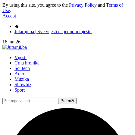
By using this site, you agree to the
Privacy Policy
and
Terms of
Use
.
Accept
🔥
Jutarnji.ba | Sve vijesti na jednom mjestu
16.jun.26
Vijesti
Crna hronika
Sci-tech
Auto
Muzika
Showbiz
Sport