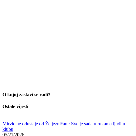
O kojoj zastavi se radi?
Ostale vijesti
Mirvić ne odustaje od Željezničara: Sve je sada u rukama ljudi u
klubu
05/21/2026