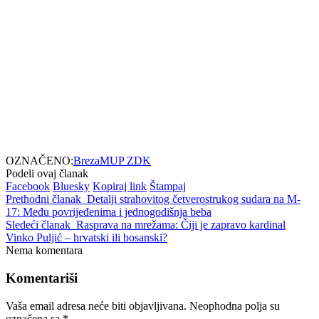
OZNAČENO:
Breza
MUP ZDK
Podeli ovaj članak
Facebook
Bluesky
Kopiraj link
Štampaj
Prethodni članak
Detalji strahovitog četverostrukog sudara na M-
17: Među povrijeđenima i jednogodišnja beba
Sledeći članak
Rasprava na mrežama: Čiji je zapravo kardinal
Vinko Puljić – hrvatski ili bosanski?
Nema komentara
Komentariši
Vaša email adresa neće biti objavljivana.
Neophodna polja su
označena sa
*