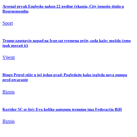
Arsenal prvak Engleske nakon 22 godine čekanja, City ispustio titulu u
Bournemouthu
Sport
Trump zaustavio napad na Iran sat vremena prije, sada kaže: možda ćemo
ipak morati ići
Vijesti
Bingo Petrol stiže u još jedan grad: Pogledajte kako izgleda nova pumpa
pred otvaranje
Biznis
Koridor 5C se širi: Evo koliko autoputa trenutno ima Federacija BiH
Biznis