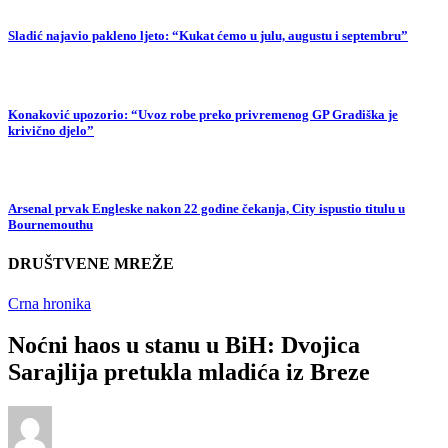
Sladić najavio pakleno ljeto: “Kukat ćemo u julu, augustu i septembru”
Konaković upozorio: “Uvoz robe preko privremenog GP Gradiška je
krivično djelo”
Arsenal prvak Engleske nakon 22 godine čekanja, City ispustio titulu u
Bournemouthu
DRUŠTVENE MREŽE
Crna hronika
Noćni haos u stanu u BiH: Dvojica
Sarajlija pretukla mladića iz Breze