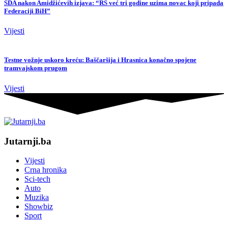
SDA nakon Amidžićevih izjava: “RS već tri godine uzima novac koji pripada
Federaciji BiH”
Vijesti
Testne vožnje uskoro kreću: Baščaršija i Hrasnica konačno spojene
tramvajskom prugom
Vijesti
Jutarnji.ba
Vijesti
Crna hronika
Sci-tech
Auto
Muzika
Showbiz
Sport