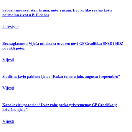
Sabrali smo sve: stan, hrana, auto, računi. Evo koliko realno košta
normalan život u BiH danas
Lifestyle
Bez saglasnosti Vijeća ministara otvoren novi GP Gradiška: SNSD i HDZ
povukli potez
Vijesti
Sladić najavio pakleno ljeto: “Kukat ćemo u julu, augustu i septembru”
Vijesti
Konaković upozorio: “Uvoz robe preko privremenog GP Gradiška je
krivično djelo”
Vijesti