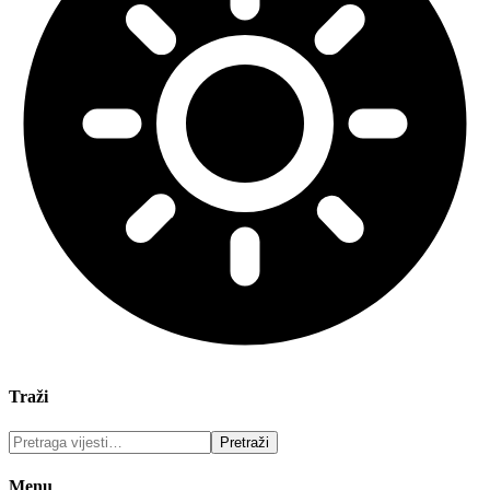
Traži
Menu