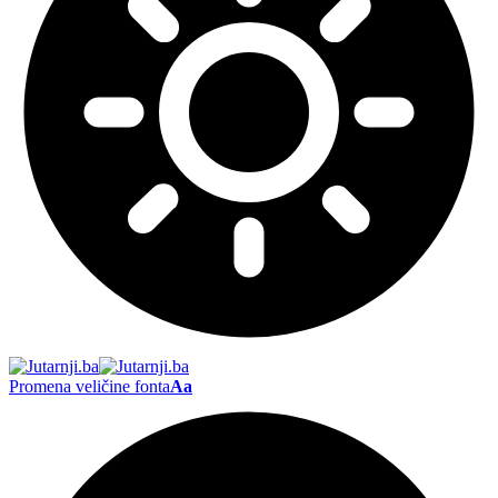
Promena veličine fonta
Aa