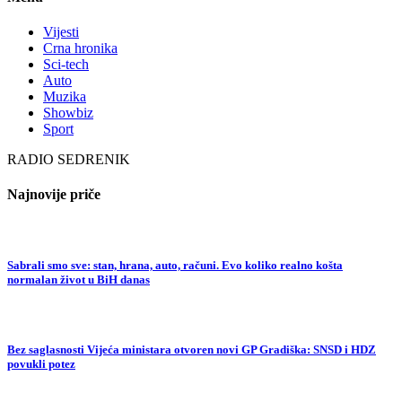
Vijesti
Crna hronika
Sci-tech
Auto
Muzika
Showbiz
Sport
RADIO SEDRENIK
Najnovije priče
Sabrali smo sve: stan, hrana, auto, računi. Evo koliko realno košta
normalan život u BiH danas
Bez saglasnosti Vijeća ministara otvoren novi GP Gradiška: SNSD i HDZ
povukli potez