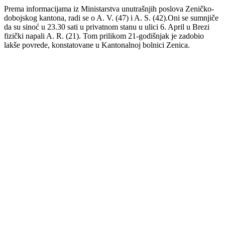
Prema informacijama iz Ministarstva unutrašnjih poslova Zeničko-
dobojskog kantona, radi se o A. V. (47) i A. S. (42).Oni se sumnjiče
da su sinoć u 23.30 sati u privatnom stanu u ulici 6. April u Brezi
fizički napali A. R. (21). Tom prilikom 21-godišnjak je zadobio
lakše povrede, konstatovane u Kantonalnoj bolnici Zenica.