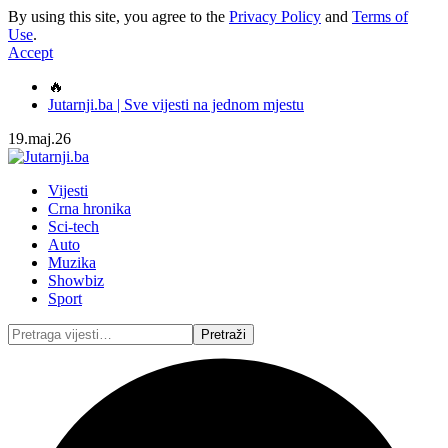
By using this site, you agree to the
Privacy Policy
and
Terms of
Use
.
Accept
🔥
Jutarnji.ba | Sve vijesti na jednom mjestu
19.maj.26
Vijesti
Crna hronika
Sci-tech
Auto
Muzika
Showbiz
Sport